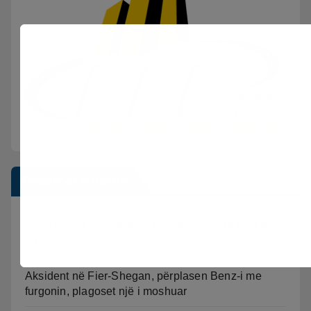
Postimet e fundit
Vijon beteja me flakët ne Mallakastër nga toka dhe
nga ajri me dy helikopterë.
Aksident në Fier-Shegan, përplasen Benz-i me
furgonin, plagoset një i moshuar