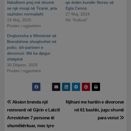
Ndodhem prej më shumë
që dolën kundër fitores së
se një muaji në Tiranë, jeta
Egla Cenos
vazhdon normalisht
27 Maj, 2024
24 Maj, 2025
Në “Kulturë”
Postim i ngjashëm
Drejtoresha e Ministrisë së
Brendshme shoqërohet në
polici, ish-partneri e
denoncoi: Më ka djegur
shtëpinë
30 Dhjetor, 2025
Postim i ngjashëm
Lëvizje
Aksion brenda një
Njihuni me hartën e divorceve
restoranti në Gjirin e Lalzit!
në 61 bashki, jugu shumë
te
Arrestohen 7 persona të
para veriut
postimet
shumëkërkuar, mes tyre