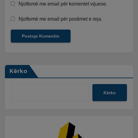
Njoftomë me email për komentet vijuese.
Njoftomë me email për postimet e reja.
Kërko
Kërko