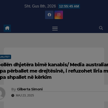
Skip
modal-check
Sht. Gus 8th, 2026
12:55:45 AM
to
content
UALITET
ollën dhjetëra bimë kanabis/ Media australia
pa përballet me drejtësinë, i refuzohet liria 
pa shpallet në kërkim
By
Gilberta Simoni
MAJ 23, 2025