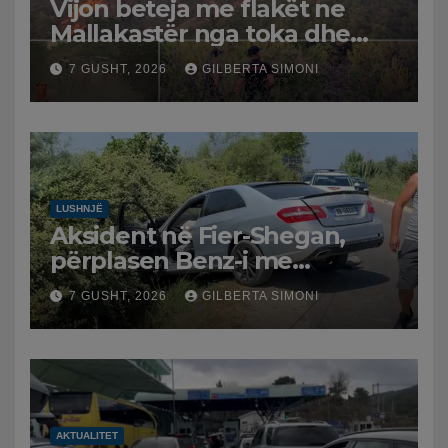
Vijon beteja me flakët ne
Mallakastër nga toka dhe
nga ajri me dy helikopterë.
7 GUSHT, 2026
GILBERTA SIMONI
LUSHNJË
Aksident në Fier-Shegan,
përplasen Benz-i me
furgonin, plagoset një i
7 GUSHT, 2026
GILBERTA SIMONI
moshuar
AKTUALITET