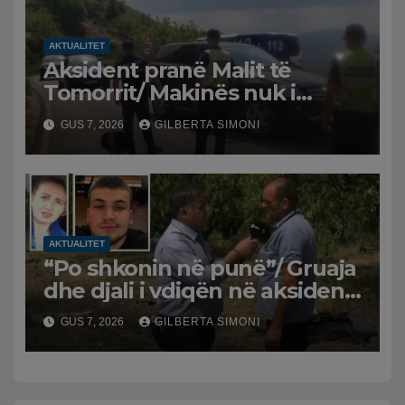
AKTUALITET
Aksident pranë Malit të
Tomorrit/ Makinës nuk i
punuan frenat dhe doli nga
GUS 7, 2026
GILBERTA SIMONI
rruga, plagosen 7 persona, dy
në gjendje të rëndë te
Trauma
AKTUALITET
“Po shkonin në punë”/ Gruaja
dhe djali i vdiqën në aksident,
shqiptari në Greqi prek
GUS 7, 2026
GILBERTA SIMONI
zemrat: Humba gjithçka!