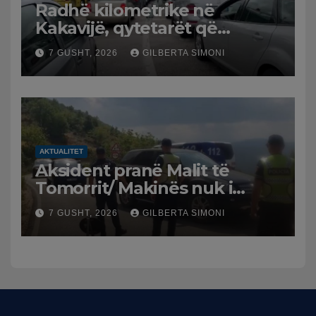
Radhë kilometrike në
Kakavijë, qytetarët që
kthehen në Shqipëri
7 GUSHT, 2026
GILBERTA SIMONI
bllokohen në temperatura të
larta, pala greke punon me
ritme të ngadalta
AKTUALITET
Aksident pranë Malit të
Tomorrit/ Makinës nuk i
punuan frenat dhe doli nga
7 GUSHT, 2026
GILBERTA SIMONI
rruga, plagosen 7 persona,
dy në gjendje të rëndë te
Trauma