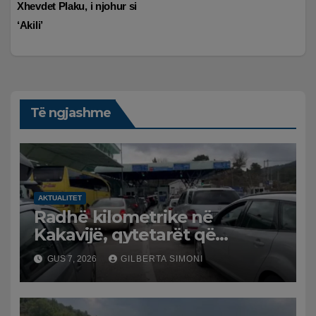
Xhevdet Plaku, i njohur si
‘Akili’
Të ngjashme
AKTUALITET
Radhë kilometrike në
Kakavijë, qytetarët që
kthehen në Shqipëri
GUS 7, 2026
GILBERTA SIMONI
bllokohen në temperatura të
larta, pala greke punon me
ritme të ngadalta