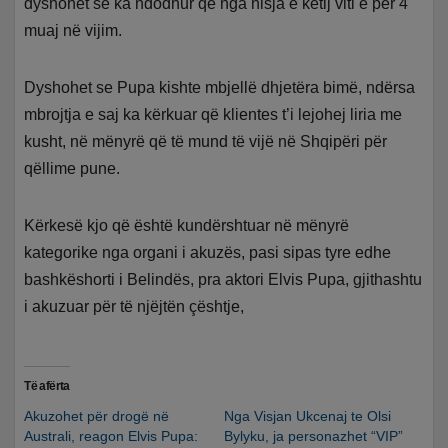
dyshohet se ka ndodhur që nga nisja e këtij viti e për 4
muaj në vijim.
Dyshohet se Pupa kishte mbjellë dhjetëra bimë, ndërsa
mbrojtja e saj ka kërkuar që klientes t’i lejohej liria me
kusht, në mënyrë që të mund të vijë në Shqipëri për
qëllime pune.
Kërkesë kjo që është kundërshtuar në mënyrë
kategorike nga organi i akuzës, pasi sipas tyre edhe
bashkëshorti i Belindës, pra aktori Elvis Pupa, gjithashtu
i akuzuar për të njëjtën çështje,
Të afërta
Akuzohet për drogë në
Nga Visjan Ukcenaj te Olsi
Australi, reagon Elvis Pupa:
Bylyku, ja personazhet “VIP”