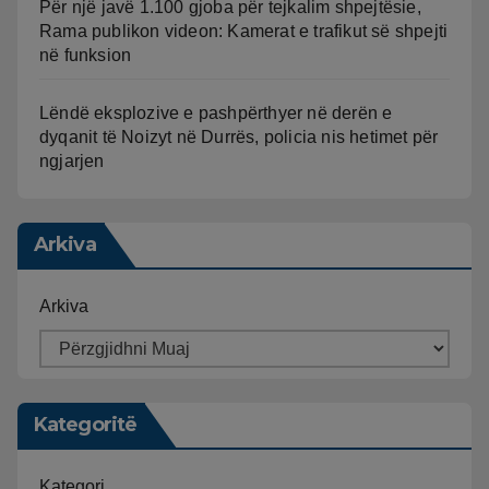
Për një javë 1.100 gjoba për tejkalim shpejtësie,
Rama publikon videon: Kamerat e trafikut së shpejti
në funksion
Lëndë eksplozive e pashpërthyer në derën e
dyqanit të Noizyt në Durrës, policia nis hetimet për
ngjarjen
Arkiva
Arkiva
Kategoritë
Kategori