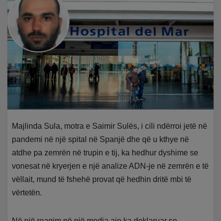
Majlinda Sula, motra e Saimir Sulës, i cili ndërroi jetë në
pandemi në një spital në Spanjë dhe që u kthye në
atdhe pa zemrën në trupin e tij, ka hedhur dyshime se
vonesat në kryerjen e një analize ADN-je në zemrën e të
vëllait, mund të fshehë provat që hedhin dritë mbi të
vërtetën.
Në një reagim pë një media ajo ka deklaruar se