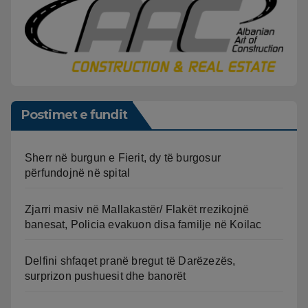
Postimet e fundit
Sherr në burgun e Fierit, dy të burgosur
përfundojnë në spital
Zjarri masiv në Mallakastër/ Flakët rrezikojnë
banesat, Policia evakuon disa familje në Koilac
Delfini shfaqet pranë bregut të Darëzezës,
surprizon pushuesit dhe banorët