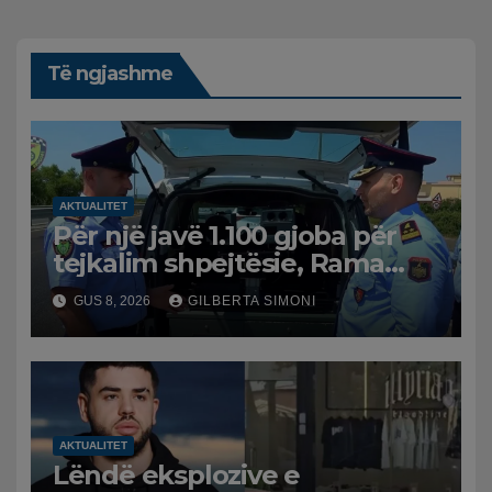
Të ngjashme
AKTUALITET
Për një javë 1.100 gjoba për
tejkalim shpejtësie, Rama
publikon videon: Kamerat e
GUS 8, 2026
GILBERTA SIMONI
trafikut së shpejti në
funksion
AKTUALITET
Lëndë eksplozive e