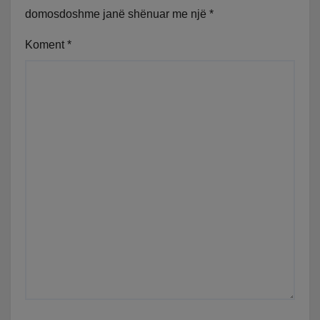
domosdoshme janë shënuar me një
*
Koment
*