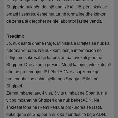
Shqipëria nuk bën dot një analizë të tillë, për shkak se
organi i zemrës, është ruajtur në formaline dhe kërkon
që zemra të dërgohet në një laborator jashtë vendit.
Reagimi:
Jo, nuk është dhënë rrugë. Ministria e Drejtësisë nuk ka
ndërmarrë hapa. Ne nuk kemi asnjë informacion në
lidhje me shkresat që ka prezantuar avokati jonë në
Shqipëri. Dhe akoma presim. Muajt kalojnë, vitet kalojnë
dhe ne pretendojnë të bëhet ADN e asaj zemre që
pretendohet se është sjellë nga Spanja në IML në
Shqipëri.
Zemra mbahet aty, 4 vjet, 3 vite u mbajt në Spanjë, një
vit po mbahet në Shqipëri dhe nuk bëhet ADN. Në
shkresat tona ne i kemi kërkuar prokurores së rastit,
duke qenë se Shqipëria nuk ka mundësi të bëjë ADN,