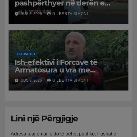
pashpërthyer në derën e
dyqanit të Noizyt në Durrës,
GUS 8, 2026
GILBERTA SIMONI
policia nis hetimet për
ngjarjen
AKTUALITET
Ish-efektivi i Forcave të
Armatosura u vra me
kallashnikov nga shoku i
GUS 8, 2026
GILBERTA SIMONI
fëmijërisë, zv. drejtori i
Hetimit: Kishin konflikt të
mbartur prej disa kohësh
Lini një Përgjigje
Adresa juaj email s’do të bëhet publike.
Fushat e