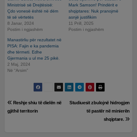
Ministrisë së Drejtësisë:
Mark Samson! Prindërit e
Çdo vonesë është në dëm
shqiptares: Nuk pranojmë
të së vërtetës
asnjë justifikim
8 Janar, 2024
11 Prill, 2025
Postim i ngjashëm
Postim i ngjashëm
Manastirliu për rezultatet në
PISA: Fajin e ka pandemia
dhe tërmeti. Edhe
Gjermania u ul me 25 pikë.
2 Maj, 2024
Në “Arsim”
Lëvizje
Reshje shiu të dielën në
Studiuesit zbulojnë hidrogjen
gjithë territorin
të pastër në minierën
te
shqiptare.
postimet