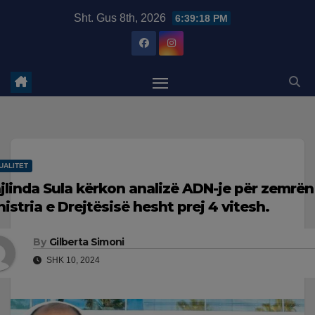
Skip
modal-check
Sht. Gus 8th, 2026
6:39:19 PM
to
content
UALITET
jlinda Sula kërkon analizë ADN-je për zemrën e
nistria e Drejtësisë hesht prej 4 vitesh.
By
Gilberta Simoni
SHK 10, 2024