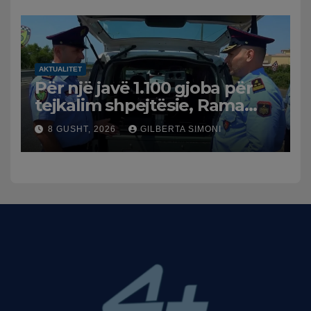
AKTUALITET
Për një javë 1.100 gjoba për
tejkalim shpejtësie, Rama
publikon videon: Kamerat e
8 GUSHT, 2026
GILBERTA SIMONI
trafikut së shpejti në
funksion