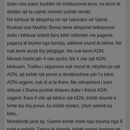
duke mos patur kushtet në institucionet tona, ne kemi të
drejtën që ta cojmë zemrën jashtë vendit.
Në kërkuar të dërgohej në një laborator në Vjenë,
Bruksel ose Madrid. Besoj nëse dërgohet letërporosi
duke i kërkuar shtetit fqinj këtë ndihmën me pagesë,
pagesa të kryhet nga familja, atëherë mund të bëhet. Ne
nuk kemi asnjë lloj përgjigje. Ne nuk kemi ADN.
Ministri hesht për 4 vite rjesht. Në 4 vite një ADN
kërkuam. Trafiku i organeve nuk mund të mbyllet pa një
ADN, që është një provë e rëndësishme për t’u bërë.
ADN urgjent, nuk di si ta them. Me altropolant i kam
shkuar z.Rama poshtë dritares duke i thënë ADN
urgjent. Kam 4 vite që kërkoi një ADN, është shumë e
lehtë kjo lloj prove, ku është misteri, çfarë sekreti ka
këtu.,
Mundësitë janë dy, Saimiri është vrarë nga trauma nga 8
rojet e spitalit. Zemra lë shenjë, është organi kryesor që