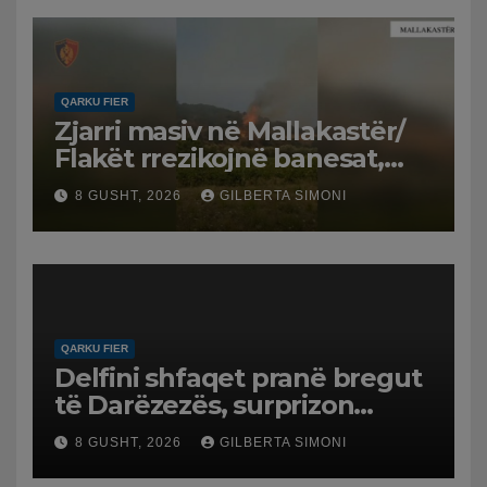
QARKU FIER
Zjarri masiv në Mallakastër/
Flakët rrezikojnë banesat,
Policia evakuon disa familje
8 GUSHT, 2026
GILBERTA SIMONI
në Koilac
QARKU FIER
Delfini shfaqet pranë bregut
të Darëzezës, surprizon
pushuesit dhe banorët
8 GUSHT, 2026
GILBERTA SIMONI