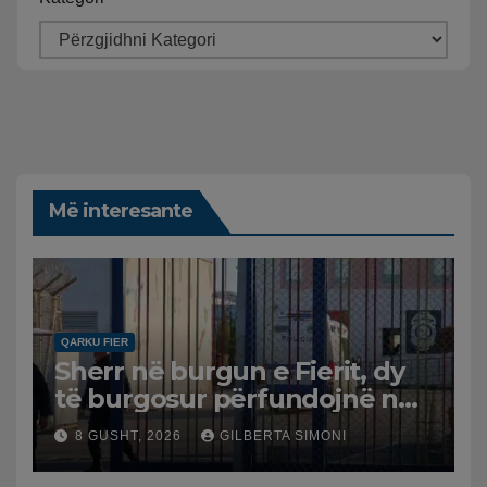
Më interesante
QARKU FIER
Sherr në burgun e Fierit, dy
të burgosur përfundojnë në
spital
8 GUSHT, 2026
GILBERTA SIMONI