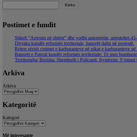
Kërko
Postimet e fundit
Shkeli “Arrestin në shtëpi” dhe vodhi automjetin, arrestohet 43-
Divjaka kundër reformës territoriale, banorët dalin në protestë.
Rriten sërish çmimet e karburanteve në pikat e karburanteve n
Banorët e Patosit kundër reformës territoriale: Të mos humbasim 
Territorialja/ Berisha: Shembulli i Poliçanit, frymëzim. S’mund 
Arkiva
Arkiva
Kategoritë
Kategori
Më interesante