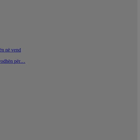
nën në vend
u vodhën për…