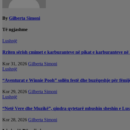
By
Gilberta Simoni
Të ngjashme
Lushnjë
Rriten sërish çmimet e karburanteve në pikat e karburanteve në
Kor 31, 2026
Gilberta Simoni
Lushnjë
“Aventurat e Winnie Pooh” sollën festë dhe buzëqeshje për fëmij
Kor 29, 2026
Gilberta Simoni
Lushnjë
“Netë Vere dhe Muzikë”, qindra qytetarë mbushin sheshin e Lus
Kor 28, 2026
Gilberta Simoni