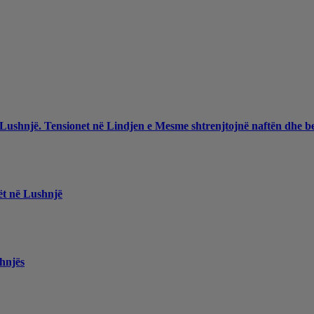
 Lushnjë. Tensionet në Lindjen e Mesme shtrenjtojnë naftën dhe b
ët në Lushnjë
hnjës