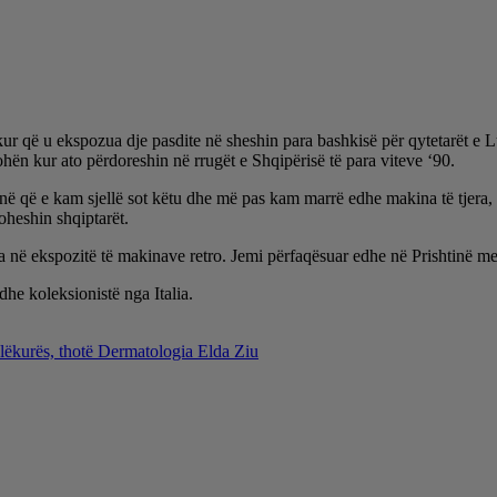
r që u ekspozua dje pasdite në sheshin para bashkisë për qytetarët e L
ohën kur ato përdoreshin në rrugët e Shqipërisë të para viteve ‘90.
inë që e kam sjellë sot këtu dhe më pas kam marrë edhe makina të tjera
oheshin shqiptarët.
 në ekspozitë të makinave retro. Jemi përfaqësuar edhe në Prishtinë me
e koleksionistë nga Italia.
i lëkurës, thotë Dermatologia Elda Ziu