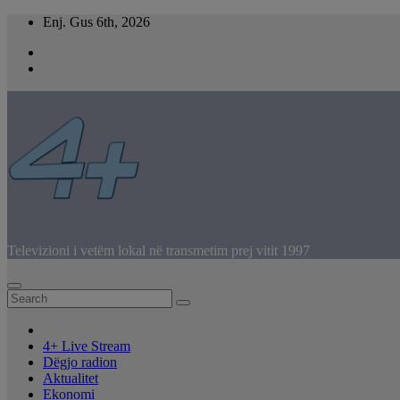
Skip
Enj. Gus 6th, 2026
to
content
Televizioni i vetëm lokal në transmetim prej vitit 1997
4+ Live Stream
Dëgjo radion
Aktualitet
Ekonomi