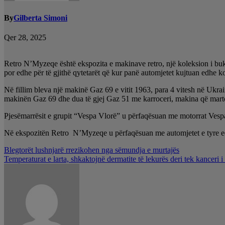
By
Gilberta Simoni
Qer 28, 2025
Retro N’Myzeqe është ekspozita e makinave retro, një koleksion i buku
por edhe për të gjithë qytetarët që kur panë automjetet kujtuan edhe k
Në fillim bleva një makinë Gaz 69 e vitit 1963, para 4 vitesh në Ukra
makinën Gaz 69 dhe dua të gjej Gaz 51 me karroceri, makina që mart
Pjesëmarrësit e grupit “Vespa Vlorë” u përfaqësuan me motorrat Vespa
Në ekspozitën Retro N’Myzeqe u përfaqësuan me automjetet e tyre edh
Lëvizje
Blegtorët lushnjarë rrezikohen nga sëmundja e murtajës
Temperaturat e larta, shkaktojnë dermatite të lekurës deri tek kanceri 
te
postimet