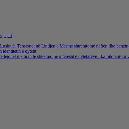
vjeçari
ë Lushnjë. Tensionet në Lindjen e Mesme shtrenjtojnë naftën dhe benzi
identitetin e qytetit
të lejohet një tiran të shkelmojnë interesat e qytetarëve! 3.2 mld euro 