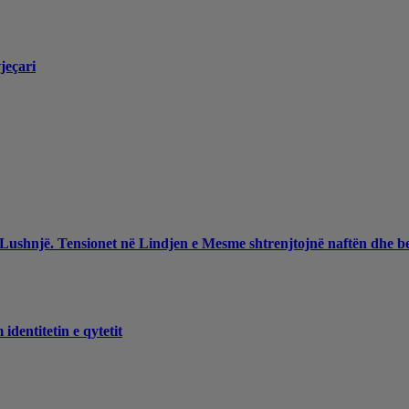
jeçari
 Lushnjë. Tensionet në Lindjen e Mesme shtrenjtojnë naftën dhe b
dentitetin e qytetit