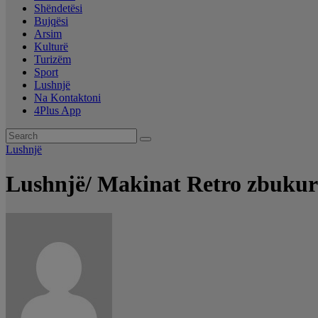
Shëndetësi
Bujqësi
Arsim
Kulturë
Turizëm
Sport
Lushnjë
Na Kontaktoni
4Plus App
Lushnjë
Lushnjë/ Makinat Retro zbukur