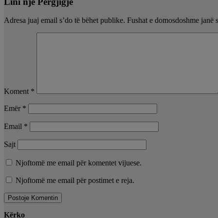
Lini një Përgjigje
Adresa juaj email s’do të bëhet publike.
Fushat e domosdoshme janë 
Koment
*
Emër
*
Email
*
Sajt
Njoftomë me email për komentet vijuese.
Njoftomë me email për postimet e reja.
Kërko