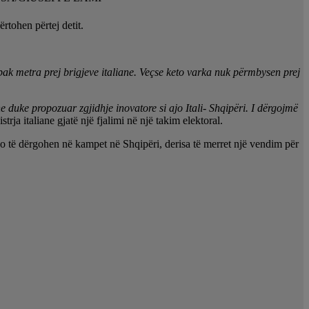
rtohen përtej detit.
k metra prej brigjeve italiane. Veçse keto varka nuk përmbysen prej
 duke propozuar zgjidhje inovatore si ajo Itali- Shqipëri. I dërgojmë
trja italiane gjatë një fjalimi në një takim elektoral.
do të dërgohen në kampet në Shqipëri, derisa të merret një vendim për