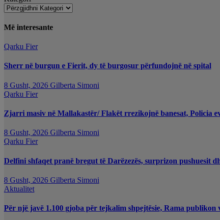
Më interesante
Qarku Fier
Sherr në burgun e Fierit, dy të burgosur përfundojnë në spital
8 Gusht, 2026
Gilberta Simoni
Qarku Fier
Zjarri masiv në Mallakastër/ Flakët rrezikojnë banesat, Policia e
8 Gusht, 2026
Gilberta Simoni
Qarku Fier
Delfini shfaqet pranë bregut të Darëzezës, surprizon pushuesit d
8 Gusht, 2026
Gilberta Simoni
Aktualitet
Për një javë 1.100 gjoba për tejkalim shpejtësie, Rama publikon 