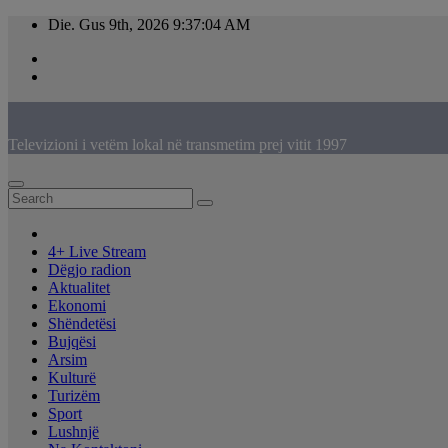
Skip
Die. Gus 9th, 2026
9:37:05 AM
to
content
Televizioni i vetëm lokal në transmetim prej vitit 1997
4+ Live Stream
Dëgjo radion
Aktualitet
Ekonomi
Shëndetësi
Bujqësi
Arsim
Kulturë
Turizëm
Sport
Lushnjë