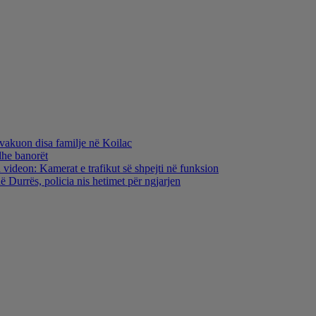
evakuon disa familje në Koilac
dhe banorët
 videon: Kamerat e trafikut së shpejti në funksion
 Durrës, policia nis hetimet për ngjarjen