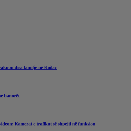
vakuon disa familje në Koilac
he banorët
videon: Kamerat e trafikut së shpejti në funksion