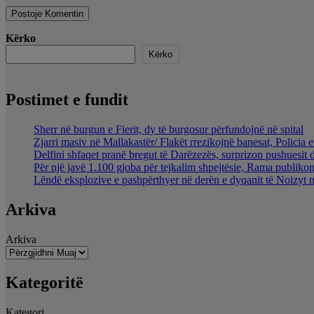
Kërko
Kërko
Postimet e fundit
Sherr në burgun e Fierit, dy të burgosur përfundojnë në spital
Zjarri masiv në Mallakastër/ Flakët rrezikojnë banesat, Policia 
Delfini shfaqet pranë bregut të Darëzezës, surprizon pushuesit 
Për një javë 1.100 gjoba për tejkalim shpejtësie, Rama publikon
Lëndë eksplozive e pashpërthyer në derën e dyqanit të Noizyt në
Arkiva
Arkiva
Kategoritë
Kategori