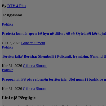
By
RTV 4 Plus
Të ngjashme
Politikë
Protesta kundër qeverisë hyn në ditën e 69-të/ Qytetarët kërko
Gus 7, 2026
Gilberta Simoni
Politikë
Territorialja/ Berisha: Shembulli i Poliçanit, frymëzim. S’mund t
Kor 31, 2026
Gilberta Simoni
Politikë
Propozimi i PS për reformën territoriale: Ulet numri i bashkive 
Kor 31, 2026
Gilberta Simoni
Lini një Përgjigje