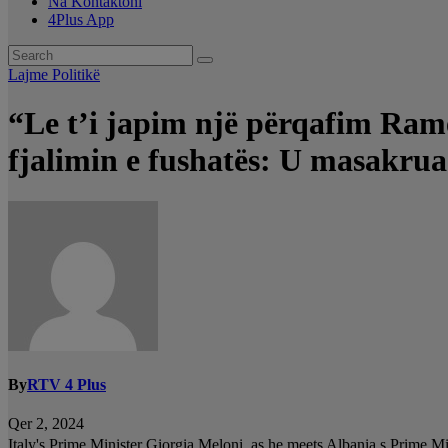
Na Kontaktoni
4Plus App
Lajme
Politikë
“Le t’i japim një përqafim Ram
fjalimin e fushatës: U masakrua
By
RTV 4 Plus
Qer 2, 2024
Italy's Prime Minister Giorgia Meloni, as he meets Albania s Pri