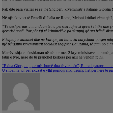
Pak ditë para vizitës së saj në Shqipëri, kryeministrja italiane Giorgi
Në një aktivitet të Fratelli d’ Italia ne Romë, Meloni kritikoi zërat që
“Të dëshpëruar u munduan të na përshkruajnë si qeveri cinike dhe çn
qeverisë sonë. Por për faj të kriminelëve pa skrupuj që ata bëjnë sikur
E kuptojnë italianët dhe në Europë, ku Italia ka ndryshuar qasjen nda
një përqafim kryeministrit socialist shqiptar Edi Rama, të cilin po e
Marrëveshja e nënshkruan në nëntor mes 2 kryeministrave në romë paras
fatin e tyre, nëse do tu pranohet kërkesa për azil në vendin fqinj.
Lëvizje
“E dua Giorgion, por më shumë dua të vërtetën”, Rama i paraprin int
U shpall fajtor për akuzat e yllit pornografik, Trump flet për herë të 
te
postimet