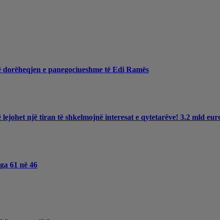
jnë dorëheqjen e panegociueshme të Edi Ramës
ë lejohet një tiran të shkelmojnë interesat e qytetarëve! 3.2 mld e
nga 61 në 46