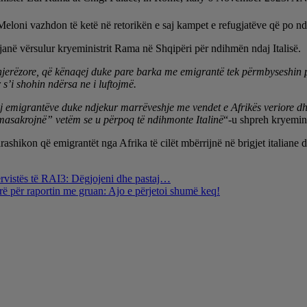
a Meloni vazhdon të ketë në retorikën e saj kampet e refugjatëve që po ndë
 I janë vërsulur kryeministrit Rama në Shqipëri për ndihmën ndaj Italisë.
jerëzore, që kënaqej duke pare barka me emigrantë tek përmbyseshin pa
 s’i shohin ndërsa ne i luftojmë.
j emigrantëve duke ndjekur marrëveshje me vendet e Afrikës veriore dhe
 “masakrojnë” vetëm se u përpoq të ndihmonte Italinë
“-u shpreh kryeminis
hikon që emigrantët nga Afrika të cilët mbërrijnë në brigjet italiane 
ervistës të RAI3: Dëgjojeni dhe pastaj…
parë për raportin me gruan: Ajo e përjetoi shumë keq!