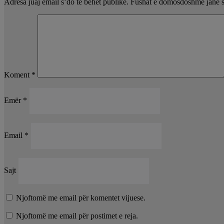
Adresa juaj email s’do të bëhet publike.
Fushat e domosdoshme janë 
Koment
*
Emër
*
Email
*
Sajt
Njoftomë me email për komentet vijuese.
Njoftomë me email për postimet e reja.