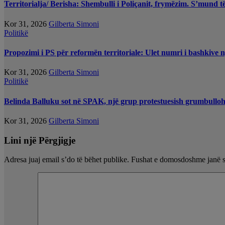
Territorialja/ Berisha: Shembulli i Poliçanit, frymëzim. S’mund t
Kor 31, 2026
Gilberta Simoni
Politikë
Propozimi i PS për reformën territoriale: Ulet numri i bashkive 
Kor 31, 2026
Gilberta Simoni
Politikë
Belinda Balluku sot në SPAK, një grup protestuesish grumbullo
Kor 31, 2026
Gilberta Simoni
Lini një Përgjigje
Adresa juaj email s’do të bëhet publike.
Fushat e domosdoshme janë 