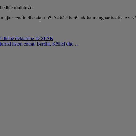
e hedhje molotovi.
të ruajtur rendin dhe sigurinë. As këtë herë nuk ka munguar hedhja e vez
r të dhënë deklarime në SPAK
urrizi liston emrat: Bardhi, Këlliçi dhe…