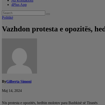
Na Kontaktoni
4Plus App
Politikë
Vazhdon protesta e opozitës, he
By
Gilberta Simoni
Maj 14, 2024
Nis protesta e opozitës, hedhin molotov para Bashkisë së Tiranës