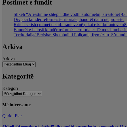
Postimet e fundit
Shkeli “Arrestin në shtëpi” dhe vodhi automjetin, arrestohet 43-
Divjaka kundër reformës territoriale, banorët dalin në protestë.
Rriten sërish çmimet e karburanteve në pikat e karburanteve n
Banorët e Patosit kundër reformës territoriale: Të mos humbasim 
Territorialja/ Berisha: Shembulli i Poliçanit, frymëzim. S’mund 
Arkiva
Arkiva
Kategoritë
Kategori
Më interesante
Qarku Fier
Shkeli “Arrestin në shtëpi” dhe vodhi automjetin, arrestohet 43-v