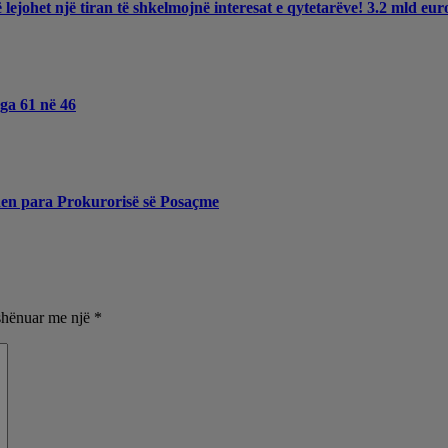
ë lejohet një tiran të shkelmojnë interesat e qytetarëve! 3.2 mld e
nga 61 në 46
hen para Prokurorisë së Posaçme
shënuar me një
*