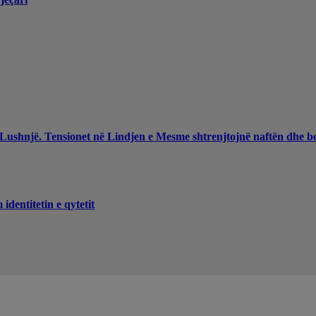
 Lushnjë. Tensionet në Lindjen e Mesme shtrenjtojnë naftën dhe b
dentitetin e qytetit