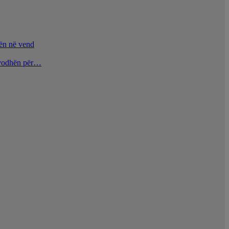
nën në vend
u vodhën për…