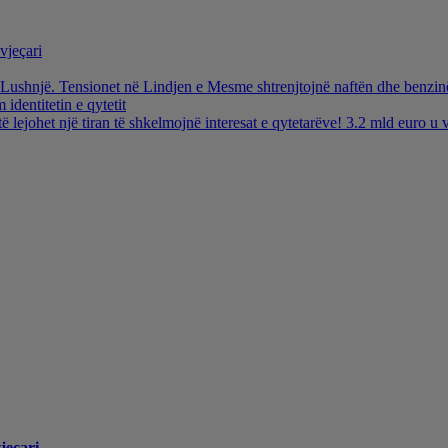
vjeçari
ë Lushnjë. Tensionet në Lindjen e Mesme shtrenjtojnë naftën dhe benzi
identitetin e qytetit
të lejohet një tiran të shkelmojnë interesat e qytetarëve! 3.2 mld euro 
jeçari