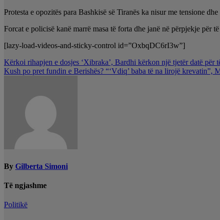
Protesta e opozitës para Bashkisë së Tiranës ka nisur me tensione dh
Forcat e policisë kanë marrë masa të forta dhe janë në përpjekje për 
[lazy-load-videos-and-sticky-control id=”OxbqDC6rI3w”]
Lëvizje
Kërkoi rihapjen e dosjes ‘Xibraka’, Bardhi kërkon një tjetër datë pë
Kush po pret fundin e Berishës? “‘Vdiq’ baba të na lirojë krevatin”, M
te
postimet
By
Gilberta Simoni
Të ngjashme
Politikë