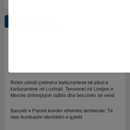
Postimet e fundit
Shkeli “Arrestin në shtëpi” dhe vodhi automjetin,
arrestohet 43-vjeçari
Divjaka kundër reformës territoriale, banorët dalin
në protestë.
Rriten sërish çmimet e karburanteve në pikat e
karburanteve në Lushnjë. Tensionet në Lindjen e
Mesme shtrenjtojnë naftën dhe benzinën në vend
Banorët e Patosit kundër reformës territoriale: Të
mos humbasim identitetin e qytetit