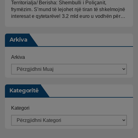
Territorialja/ Berisha: Shembulli i Poliçanit,
frymëzim. S’mund të lejohet një tiran të shkelmojnë
interesat e qytetarëve! 3.2 mld euro u vodhën për…
Arkiva
Arkiva
Kategoritë
Kategori