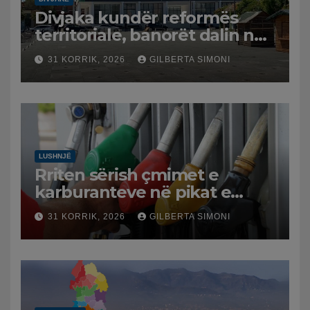
Divjaka kundër reformës
territoriale, banorët dalin në
protestë.
31 KORRIK, 2026
GILBERTA SIMONI
LUSHNJË
Rriten sërish çmimet e
karburanteve në pikat e
karburanteve në Lushnjë.
31 KORRIK, 2026
GILBERTA SIMONI
Tensionet në Lindjen e
Mesme shtrenjtojnë naftën
dhe benzinën në vend