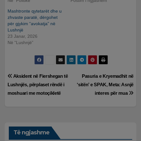
Në “Politikë”
Postim i ngjashëm
Mashtronte qytetarët dhe u
zhvaste paratë, dërgohet
për gjykim “avokatja” në
Lushnjë
23 Janar, 2026
Në “Lushnjë”
Lëvizje
Aksident në Fiershegan të
Pasuria e Kryemadhit në
Lushnjës, përplaset rëndë i
‘sitën’ e SPAK, Meta: Asnjë
te
moshuari me motoçikletë
interes për mua
postimet
Të ngjashme