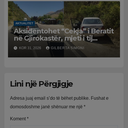
AKTUALITET
Aksidentohet “Cekja” i Beratit
në Gjirokastër, mjeti i tij
përplaset me atë të klerikut
KOR 31, 2026
GILBERTA SIMONI
bektashian
Lini një Përgjigje
Adresa juaj email s’do të bëhet publike.
Fushat e
domosdoshme janë shënuar me një
*
Koment
*