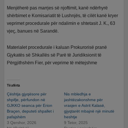
Menjëherë pas marrjes së njoftimit, kanë ndërhyrë
shërbimet e Komisariatit të Lushnjës, të cilët kanë kryer
veprimet procedurale për ndalimin e shtetasit J. K., 63
vjeç, banues në Sarandë.
Materialet procedurale i kaluan Prokurorisë pranë
Gjykatës së Shkallës së Parë të Juridiksionit të
Përgjithshëm Fier, për veprime të mëtejshme
Të afërta
Çështja gjyqësore për
Nis mbledhja e
shpifje, përfundon në
jashtëzakonshme për
GJKKO seanca për Erion
vrasjen e Astrit Kalasë,
Braçen, deputeti shpallet i
gjyqtarët mbajnë një minutë
pafajshëm
heshtje
3 Qershor, 2026
9 Tetor, 2025