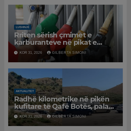
LUSHNJË
Rriten sërish çmimet e
karburanteve në pikat e
karburanteve në Lushnjë.
KOR 31, 2026
GILBERTA SIMONI
Tensionet në Lindjen e
Mesme shtrenjtojnë naftën
dhe benzinën në vend
AKTUALITET
Radhë kilometrike në pikën
kufitare të Qafë Botës, pala
greke raporton defekt në
KOR 31, 2026
GILBERTA SIMONI
sistem, qytetarët mbeten të
bllokuar