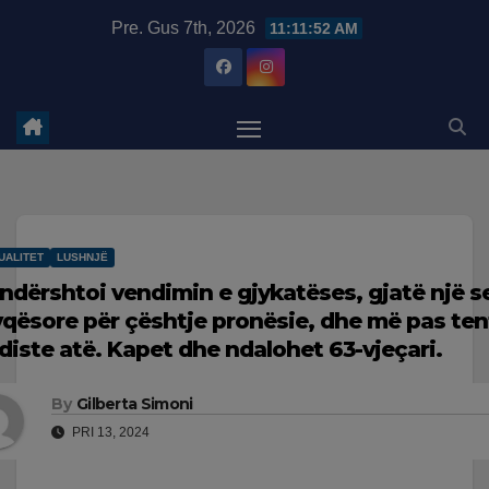
Skip
modal-check
Pre. Gus 7th, 2026
11:11:53 AM
to
content
UALITET
LUSHNJË
ndërshtoi vendimin e gjykatëses, gjatë një 
yqësore për çështje pronësie, dhe më pas ten
diste atë. Kapet dhe ndalohet 63-vjeçari.
By
Gilberta Simoni
PRI 13, 2024