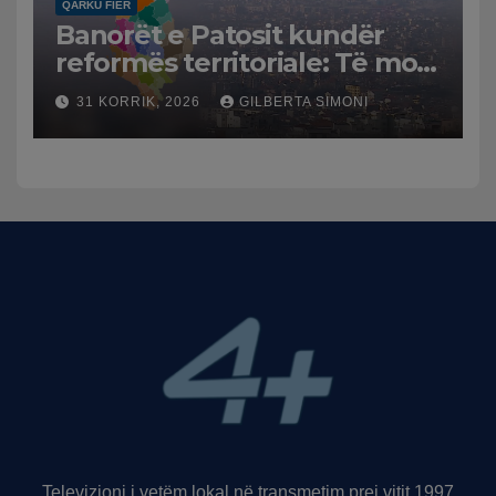
QARKU FIER
Banorët e Patosit kundër
reformës territoriale: Të mos
humbasim identitetin e
31 KORRIK, 2026
GILBERTA SIMONI
qytetit
Televizioni i vetëm lokal në transmetim prej vitit 1997