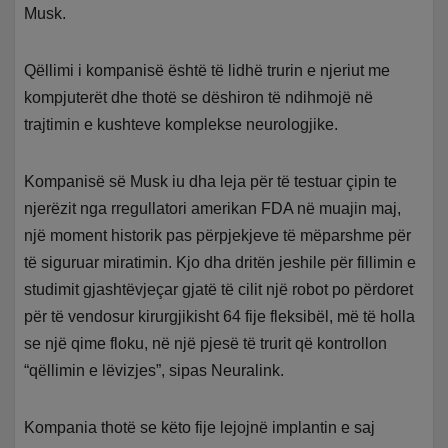
Musk.
Qëllimi i kompanisë është të lidhë trurin e njeriut me
kompjuterët dhe thotë se dëshiron të ndihmojë në
trajtimin e kushteve komplekse neurologjike.
Kompanisë së Musk iu dha leja për të testuar çipin te
njerëzit nga rregullatori amerikan FDA në muajin maj,
një moment historik pas përpjekjeve të mëparshme për
të siguruar miratimin. Kjo dha dritën jeshile për fillimin e
studimit gjashtëvjeçar gjatë të cilit një robot po përdoret
për të vendosur kirurgjikisht 64 fije fleksibël, më të holla
se një qime floku, në një pjesë të trurit që kontrollon
“qëllimin e lëvizjes”, sipas Neuralink.
Kompania thotë se këto fije lejojnë implantin e saj