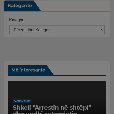
Kategoritë
Kategori
Më interesante
QARKU FIER
Shkeli “Arrestin në shtëpi”
dhe vodhi automjetin,