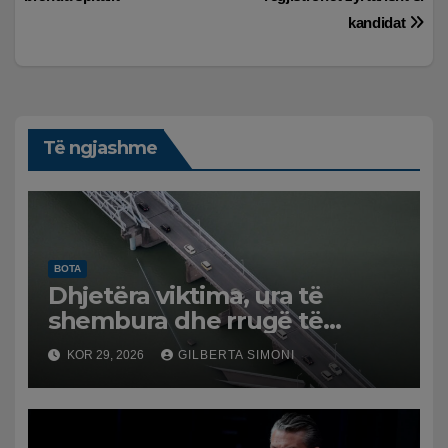
postimet
kandidat
Të ngjashme
BOTA
Dhjetëra viktima, ura të
shembura dhe rrugë të
dëmtuara! Japonia goditet
KOR 29, 2026
GILBERTA SIMONI
nga tërmeti i fuqishëm,
qindra mijëra të evakuuar