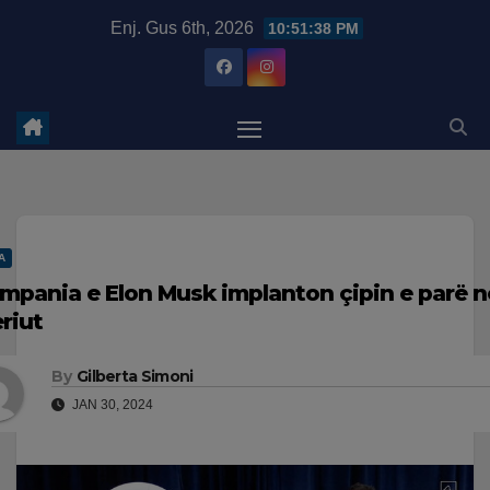
Skip
modal-check
Enj. Gus 6th, 2026
10:51:39 PM
to
content
A
mpania e Elon Musk implanton çipin e parë në
eriut
By
Gilberta Simoni
JAN 30, 2024