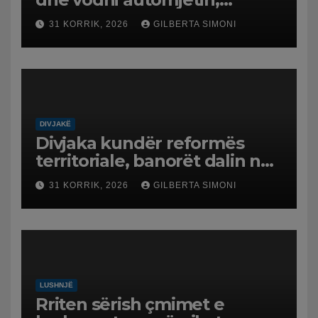
arrestohet 43-vjeçari
31 KORRIK, 2026
GILBERTA SIMONI
DIVJAKË
Divjaka kundër reformës
territoriale, banorët dalin në
protestë.
31 KORRIK, 2026
GILBERTA SIMONI
LUSHNJË
Rriten sërish çmimet e