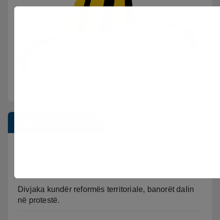
Postimet e fundit
Shkeli “Arrestin në shtëpi” dhe vodhi automjetin,
arrestohet 43-vjeçari
Divjaka kundër reformës territoriale, banorët dalin
në protestë.