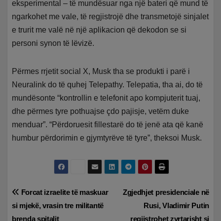
eksperimental – të mundësuar nga një bateri që mund të
ngarkohet me vale, të regjistrojë dhe transmetojë sinjalet
e trurit me valë në një aplikacion që dekodon se si
personi synon të lëvizë.
Përmes rrjetit social X, Musk tha se produkti i parë i
Neuralink do të quhej Telepathy. Telepatia, tha ai, do të
mundësonte “kontrollin e telefonit apo kompjuterit tuaj,
dhe përmes tyre pothuajse çdo pajisje, vetëm duke
menduar”. “Përdoruesit fillestarë do të jenë ata që kanë
humbur përdorimin e gjymtyrëve të tyre”, theksoi Musk.
Lëvizje
Forcat izraelite të maskuar
Zgjedhjet presidenciale në
si mjekë, vrasin tre militantë
Rusi, Vladimir Putin
te
brenda spitalit
regjistrohet zyrtarisht si