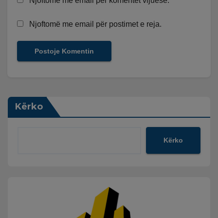
Njoftomë me email për komentet vijuese.
Njoftomë me email për postimet e reja.
Kërko
Kërko