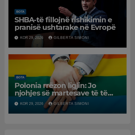
BOTA
SHBA-të fillojnë rishikimin e
pranisë ushtarake në Evropë
KOR 29, 2026
GILBERTA SIMONI
BOTA
Polonia rrëzon ligjin: Jo
njohjes së martesave të të
njëjtit seks
KOR 29, 2026
GILBERTA SIMONI