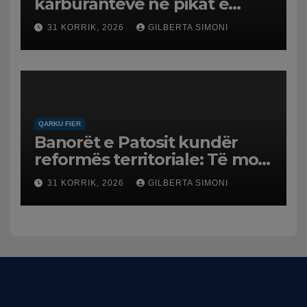
karburanteve në pikat e
karburanteve në Lushnjë.
31 KORRIK, 2026
GILBERTA SIMONI
Tensionet në Lindjen e
Mesme shtrenjtojnë naftën
dhe benzinën në vend
QARKU FIER
Banorët e Patosit kundër
reformës territoriale: Të mos
humbasim identitetin e
31 KORRIK, 2026
GILBERTA SIMONI
qytetit