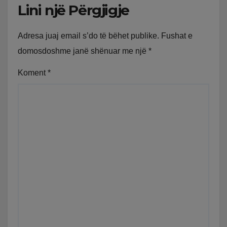
Lini një Përgjigje
Adresa juaj email s’do të bëhet publike.
Fushat e
domosdoshme janë shënuar me një
*
Koment
*