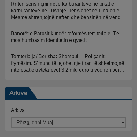
Rriten sërish çmimet e karburanteve në pikat e
karburanteve në Lushnjë. Tensionet në Lindjen e
Mesme shtrenjtojnë naftën dhe benzinën në vend
Banorët e Patosit kundër reformës territoriale: Të
mos humbasim identitetin e qytetit
Territorialja/ Berisha: Shembulli i Poliçanit,
frymëzim. S’mund të lejohet një tiran të shkelmojnë
interesat e qytetarëve! 3.2 mld euro u vodhën për…
Arkiva
Arkiva