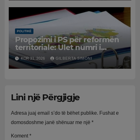
interesat e qytetarëve! 3.2
mld euro u vodhën për…
POLITIKË
Propozimi i PS për reformën
territoriale: Ulet numri i
bashkive nga 61 në 46
KOR 31, 2026
GILBERTA SIMONI
Lini një Përgjigje
Adresa juaj email s’do të bëhet publike.
Fushat e
domosdoshme janë shënuar me një
*
Koment
*