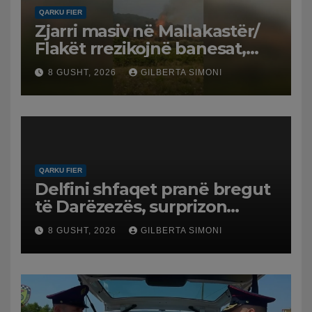
QARKU FIER
Zjarri masiv në Mallakastër/
Flakët rrezikojnë banesat,
Policia evakuon disa familje
8 GUSHT, 2026
GILBERTA SIMONI
në Koilac
QARKU FIER
Delfini shfaqet pranë bregut
të Darëzezës, surprizon
pushuesit dhe banorët
8 GUSHT, 2026
GILBERTA SIMONI