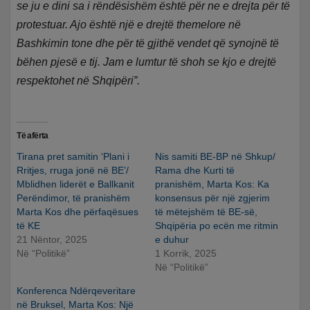
se ju e dini sa i rëndësishëm është për ne e drejta për të
protestuar. Ajo është një e drejtë themelore në
Bashkimin tone dhe për të gjithë vendet që synojnë të
bëhen pjesë e tij. Jam e lumtur të shoh se kjo e drejtë
respektohet në Shqipëri”.
Të afërta
Tirana pret samitin ‘Plani i
Nis samiti BE-BP në Shkup/
Rritjes, rruga jonë në BE’/
Rama dhe Kurti të
Mblidhen liderët e Ballkanit
pranishëm, Marta Kos: Ka
Perëndimor, të pranishëm
konsensus për një zgjerim
Marta Kos dhe përfaqësues
të mëtejshëm të BE-së,
të KE
Shqipëria po ecën me ritmin
21 Nëntor, 2025
e duhur
Në “Politikë”
1 Korrik, 2025
Në “Politikë”
Konferenca Ndërqeveritare
në Bruksel, Marta Kos: Një