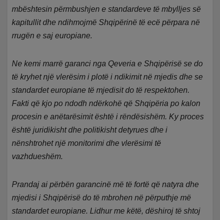
mbështesin përmbushjen e standardeve të mbylljes së
kapitullit dhe ndihmojmë Shqipërinë të ecë përpara në
rrugën e saj europiane.
Ne kemi marrë garanci nga Qeveria e Shqipërisë se do
të kryhet një vlerësim i plotë i ndikimit në mjedis dhe se
standardet europiane të mjedisit do të respektohen.
Fakti që kjo po ndodh ndërkohë që Shqipëria po kalon
procesin e anëtarësimit është i rëndësishëm. Ky proces
është juridikisht dhe politikisht detyrues dhe i
nënshtrohet një monitorimi dhe vlerësimi të
vazhdueshëm.
Prandaj ai përbën garancinë më të fortë që natyra dhe
mjedisi i Shqipërisë do të mbrohen në përputhje më
standardet europiane. Lidhur me këtë, dëshiroj të shtoj