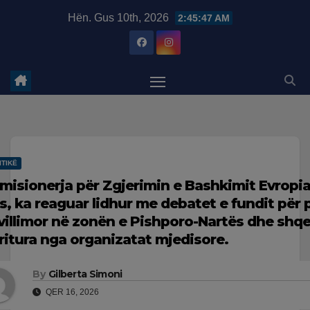
Skip
modal-check
Hën. Gus 10th, 2026
2:45:48 AM
to
content
ITIKË
misionerja për Zgjerimin e Bashkimit Evropi
s, ka reaguar lidhur me debatet e fundit për 
villimor në zonën e Pishporo-Nartës dhe shq
ritura nga organizatat mjedisore.
By
Gilberta Simoni
QER 16, 2026