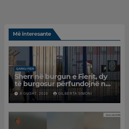
Më interesante
QARKU FIER
Sherr në burgun e Fierit, dy
të burgosur përfundojnë në
spital
8 GUSHT, 2026
GILBERTA SIMONI