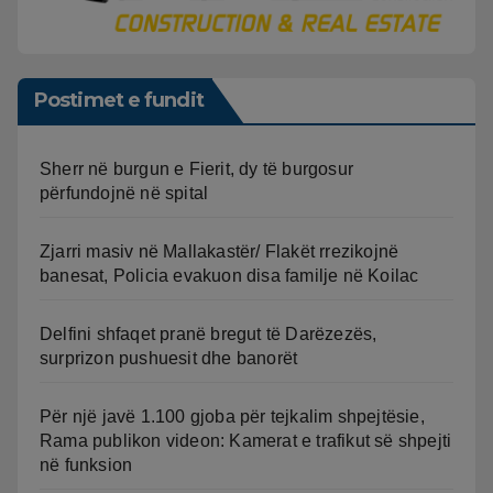
Postimet e fundit
Sherr në burgun e Fierit, dy të burgosur
përfundojnë në spital
Zjarri masiv në Mallakastër/ Flakët rrezikojnë
banesat, Policia evakuon disa familje në Koilac
Delfini shfaqet pranë bregut të Darëzezës,
surprizon pushuesit dhe banorët
Për një javë 1.100 gjoba për tejkalim shpejtësie,
Rama publikon videon: Kamerat e trafikut së shpejti
në funksion