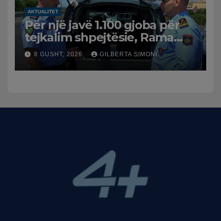
AKTUALITET
Për një javë 1.100 gjoba për
tejkalim shpejtësie, Rama
publikon videon: Kamerat e
8 GUSHT, 2026
GILBERTA SIMONI
trafikut së shpejti në
funksion