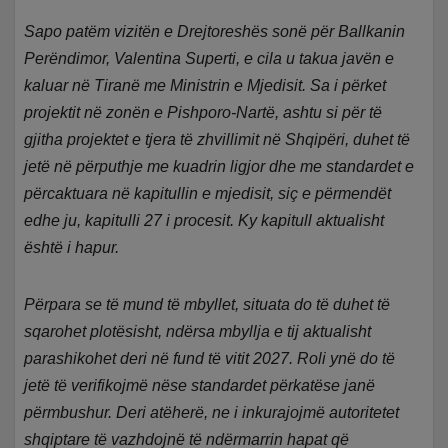
Sapo patëm vizitën e Drejtoreshës sonë për Ballkanin
Perëndimor, Valentina Superti, e cila u takua javën e
kaluar në Tiranë me Ministrin e Mjedisit. Sa i përket
projektit në zonën e Pishporo-Nartë, ashtu si për të
gjitha projektet e tjera të zhvillimit në Shqipëri, duhet të
jetë në përputhje me kuadrin ligjor dhe me standardet e
përcaktuara në kapitullin e mjedisit, siç e përmendët
edhe ju, kapitulli 27 i procesit. Ky kapitull aktualisht
është i hapur.
Përpara se të mund të mbyllet, situata do të duhet të
sqarohet plotësisht, ndërsa mbyllja e tij aktualisht
parashikohet deri në fund të vitit 2027. Roli ynë do të
jetë të verifikojmë nëse standardet përkatëse janë
përmbushur. Deri atëherë, ne i inkurajojmë autoritetet
shqiptare të vazhdojnë të ndërmarrin hapat që