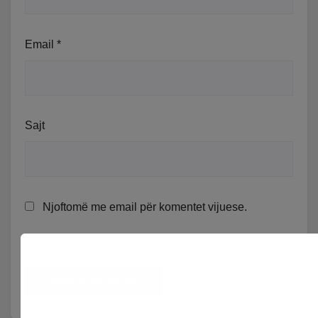
Email
*
Sajt
Njoftomë me email për komentet vijuese.
Njoftomë me email për postimet e reja.