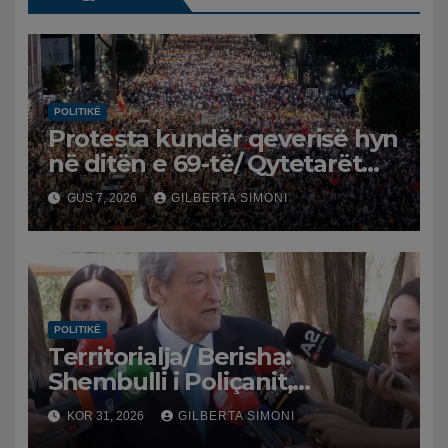
POLITIKË
Protesta kundër qeverisë hyn
në ditën e 69-të/ Qytetarët
kërkojnë dorëheqjen e
GUS 7, 2026
GILBERTA SIMONI
panegociueshme të Edi
Ramës
POLITIKË
Territorialja/ Berisha:
Shembulli i Poliçanit,
frymëzim. S’mund të lejohet
KOR 31, 2026
GILBERTA SIMONI
një tiran të shkelmojnë