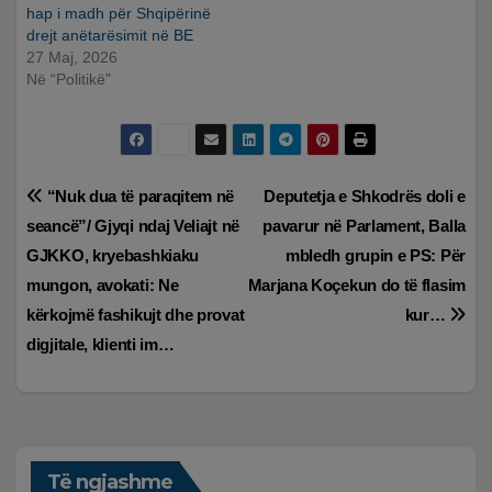
hap i madh për Shqipërinë
drejt anëtarësimit në BE
27 Maj, 2026
Në “Politikë”
Lëvizje
“Nuk dua të paraqitem në
Deputetja e Shkodrës doli e
seancë”/ Gjyqi ndaj Veliajt në
pavarur në Parlament, Balla
te
GJKKO, kryebashkiaku
mbledh grupin e PS: Për
postimet
mungon, avokati: Ne
Marjana Koçekun do të flasim
kërkojmë fashikujt dhe provat
kur…
digjitale, klienti im…
Të ngjashme