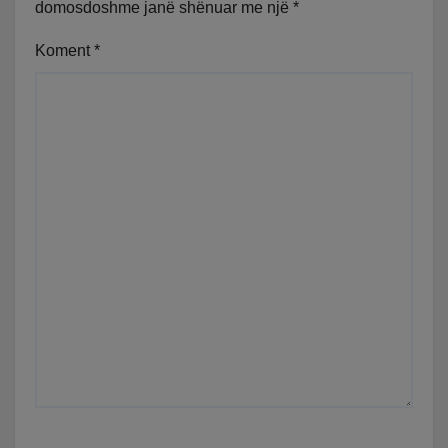
domosdoshme janë shënuar me një
*
Koment
*