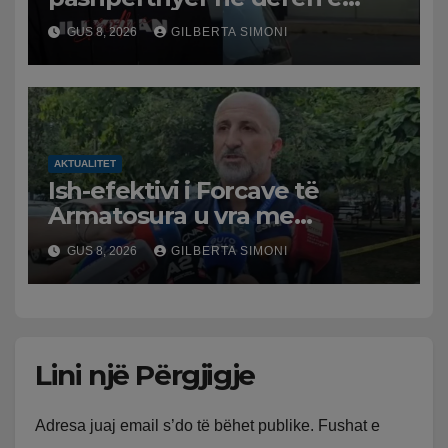
dyqanit të Noizyt në Durrës,
GUS 8, 2026
GILBERTA SIMONI
policia nis hetimet për
ngjarjen
AKTUALITET
Ish-efektivi i Forcave të
Armatosura u vra me
kallashnikov nga shoku i
GUS 8, 2026
GILBERTA SIMONI
fëmijërisë, zv. drejtori i
Hetimit: Kishin konflikt të
mbartur prej disa kohësh
Lini një Përgjigje
Adresa juaj email s’do të bëhet publike.
Fushat e