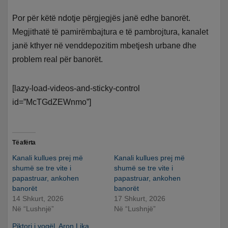
Por për këtë ndotje përgjegjës janë edhe banorët.
Megjithatë të pamirëmbajtura e të pambrojtura, kanalet
janë kthyer në venddepozitim mbetjesh urbane dhe
problem real për banorët.
[lazy-load-videos-and-sticky-control
id=”McTGdZEWnmo”]
Të afërta
Kanali kullues prej më
Kanali kullues prej më
shumë se tre vite i
shumë se tre vite i
papastruar, ankohen
papastruar, ankohen
banorët
banorët
14 Shkurt, 2026
17 Shkurt, 2026
Në “Lushnjë”
Në “Lushnjë”
Piktori i vogël, Aron Lika