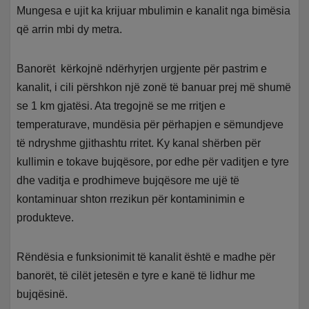
Mungesa e ujit ka krijuar mbulimin e kanalit nga bimësia
që arrin mbi dy metra.
Banorët kërkojnë ndërhyrjen urgjente për pastrim e
kanalit, i cili përshkon një zonë të banuar prej më shumë
se 1 km gjatësi. Ata tregojnë se me rritjen e
temperaturave, mundësia për përhapjen e sëmundjeve
të ndryshme gjithashtu rritet. Ky kanal shërben për
kullimin e tokave bujqësore, por edhe për vaditjen e tyre
dhe vaditja e prodhimeve bujqësore me ujë të
kontaminuar shton rrezikun për kontaminimin e
produkteve.
Rëndësia e funksionimit të kanalit është e madhe për
banorët, të cilët jetesën e tyre e kanë të lidhur me
bujqësinë.