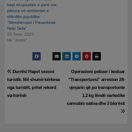
hapi ekspozitën e parë me
piktura në ambientet e
shkollës jopublike
“Nënshkruesi i Pavarësisë
Nebi Sefa”
23 Tetor, 2023
Në “Arsim”
Lëvizje
Durrës/ Hapet sezoni
Operacioni policor i koduar
turistik. Më shumë kërkesa
“Transportuesi” arreston 28-
te
nga turistët, pritet rekord
vjeçarin që po transportonte
postimet
vizitorësh
1.2 kg lëndë narkotike
cannabis sativa dhe 2 blerësit