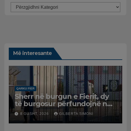
Më interesante
QARKU FIER
Sherr në burgun e Fierit, dy
të burgosur përfundojnë në
spital
8 GUSHT, 2026
GILBERTA SIMONI