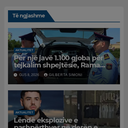
Të ngjashme
AKTUALITET
Për një javë 1.100 gjoba për
tejkalim shpejtësie, Rama
publikon videon: Kamerat e
GUS 8, 2026
GILBERTA SIMONI
trafikut së shpejti në
funksion
AKTUALITET
Lëndë eksplozive e
pashpërthyer në derën e