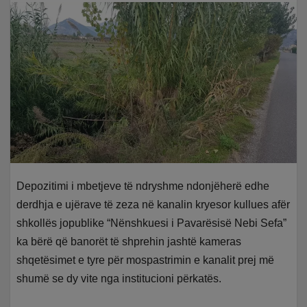
Depozitimi i mbetjeve të ndryshme ndonjëherë edhe
derdhja e ujërave të zeza në kanalin kryesor kullues afër
shkollës jopublike “Nënshkuesi i Pavarësisë Nebi Sefa”
ka bërë që banorët të shprehin jashtë kameras
shqetësimet e tyre për mospastrimin e kanalit prej më
shumë se dy vite nga institucioni përkatës.