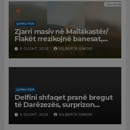
QARKU FIER
Zjarri masiv në Mallakastër/
Flakët rrezikojnë banesat,
Policia evakuon disa familje
8 GUSHT, 2026
GILBERTA SIMONI
në Koilac
QARKU FIER
Delfini shfaqet pranë bregut
të Darëzezës, surprizon
pushuesit dhe banorët
8 GUSHT, 2026
GILBERTA SIMONI