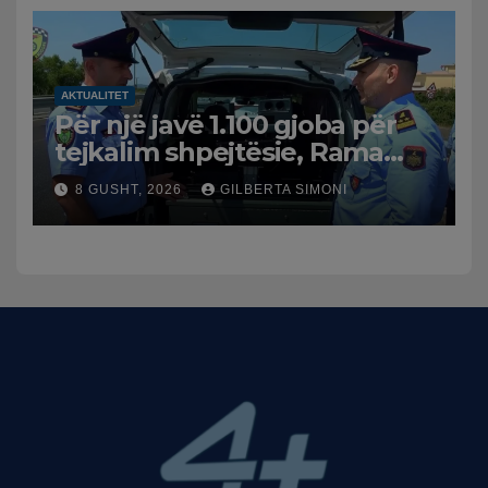
AKTUALITET
Për një javë 1.100 gjoba për
tejkalim shpejtësie, Rama
publikon videon: Kamerat e
8 GUSHT, 2026
GILBERTA SIMONI
trafikut së shpejti në
funksion