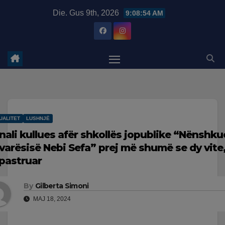
Skip
modal-check
Die. Gus 9th, 2026
9:08:55 AM
to
content
UALITET
LUSHNJË
nali kullues afër shkollës jopublike “Nënshkue
varësisë Nebi Sefa” prej më shumë se dy vite,
pastruar
By
Gilberta Simoni
MAJ 18, 2024