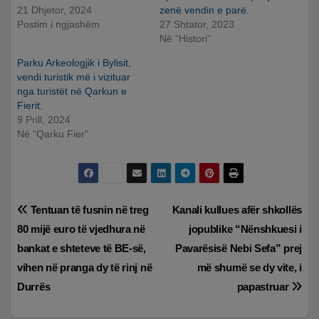
21 Dhjetor, 2024
zenë vendin e parë.
Postim i ngjashëm
27 Shtator, 2023
Në “Histori”
Parku Arkeologjik i Bylisit,
vendi turistik më i vizituar
nga turistët në Qarkun e
Fierit.
9 Prill, 2024
Në “Qarku Fier”
Lëvizje
Tentuan të fusnin në treg
Kanali kullues afër shkollës
80 mijë euro të vjedhura në
jopublike “Nënshkuesi i
te
bankat e shteteve të BE-së,
Pavarësisë Nebi Sefa” prej
postimet
vihen në pranga dy të rinj në
më shumë se dy vite, i
Durrës
papastruar