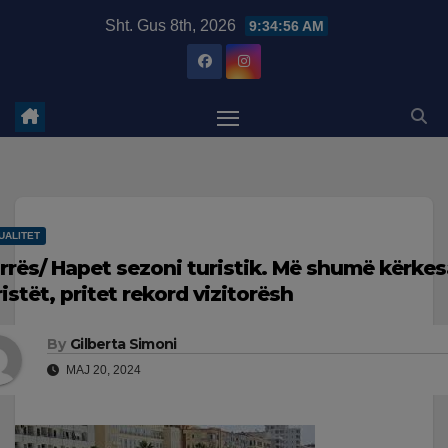
Skip
modal-check
Sht. Gus 8th, 2026
9:34:57 AM
to
content
UALITET
rrës/ Hapet sezoni turistik. Më shumë kërke
ristët, pritet rekord vizitorësh
By
Gilberta Simoni
MAJ 20, 2024