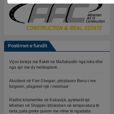
Postimet e fundit
Vijon beteja me flakët ne Mallakastër nga toka dhe
nga ajri me dy helikopterë.
Aksident në Fier-Shegan, përplasen Benz-i me
furgonin, plagoset një i moshuar
Radhë kilometrike në Kakavijë, qytetarët që
kthehen në Shqipëri bllokohen në temperatura të
larta, pala greke punon me ritme të ngadalta