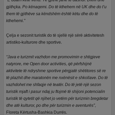
gjithçka. Po kënaqemi. Do të kthehem në UK dhe do t’u
them të gjithëve sa këndshëm është këtu dhe do të
kthehemi.”
Çelja e sezonit turistik do të sjellë një sërë aktivitetesh
artistiko-kulturore dhe sportive.
“Java e turizmit vazhdon me promovimin e shtigjeve
natyrore, me Open door activities, që përfshijnë
aktivitete të ndryshme sportive përgjatë shëtitores së re
të plazhit dhe maratonën me nxënësit e shkollave. Do të
vazhdohet me shfaqje në teatër. Do të jetë një sezon
turistik mjaft i pasur ndaj ju ftojmë të shijoni potencialin
turistik të qytetit që njihet jo vetëm për turizmin bregdetar
dhe atë kulturor, po dhe për turizmin e aventurës”
,
Floreta Kërtusha-Bashkia Durrës.