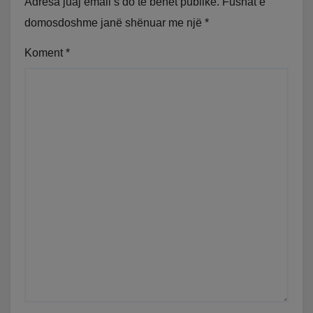
Adresa juaj email s’do të bëhet publike.
Fushat e
domosdoshme janë shënuar me një
*
Koment
*