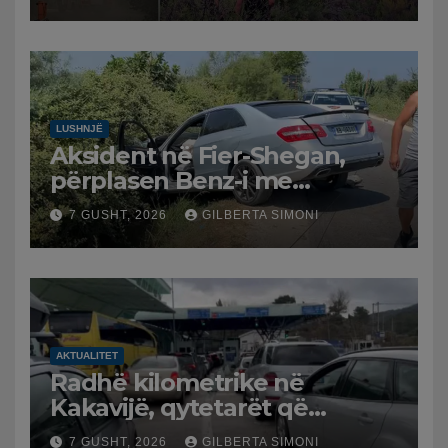
LUSHNJË
Aksident në Fier-Shegan,
përplasen Benz-i me
furgonin, plagoset një i
7 GUSHT, 2026
GILBERTA SIMONI
moshuar
AKTUALITET
Radhë kilometrike në
Kakavijë, qytetarët që
kthehen në Shqipëri
7 GUSHT, 2026
GILBERTA SIMONI