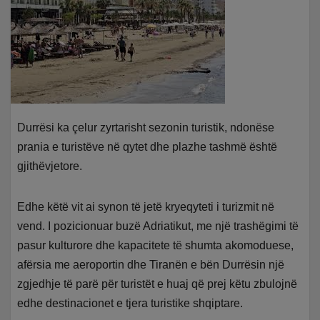
Durrësi ka çelur zyrtarisht sezonin turistik, ndonëse
prania e turistëve në qytet dhe plazhe tashmë është
gjithëvjetore.
Edhe këtë vit ai synon të jetë kryeqyteti i turizmit në
vend. I pozicionuar buzë Adriatikut, me një trashëgimi të
pasur kulturore dhe kapacitete të shumta akomoduese,
afërsia me aeroportin dhe Tiranën e bën Durrësin një
zgjedhje të parë për turistët e huaj që prej këtu zbulojnë
edhe destinacionet e tjera turistike shqiptare.