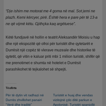
“Dje ishim me motorat me 4 goma në mal. Sot jemi ne
plazh. Kemi kërcyer, pirë. Është hera e pare për të 13-a
ne që vijmë këtu. Gjithçka kaq argëtuese”.
Këtë fundjavë në hollin e teatrit Aleksandër Moisiu u hap
dhe një ekspozitë që ofroi për turistët dhe qytetarët e
Durrësit një copëz të vlerave muzeale dhe historike të
qytetit, që vitin e kaluar priti mbi 1 milion turistë, shifër që
me prenotimet e shumta në hotelet e Durrësit
parashikohet të tejkalohet së shpejti.
Të afërta
Për të dytin vit radhazi në
Turistët e huaj dhe vendas
Durrës zhvillohet panairi
vizitojnë çdo ditë parkun e
“Verë dhe traditë”
Apolonisë. Turistët spanjollë