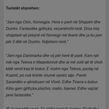
Turistët shprehen:
“Jam nga Oslo, Norvegjia. Hera e parë në Shqipëri dhe
Durrës. Fantastike gjithçka, veçanërisht moti. Disa miq
shqiptarë që jetojnë në Norvegji më thanë dhe ja ku jam
për 3 ditë në Durrës. Ndjehem mirë.”
“Jam nga Danimarka dhe vij për herë të parë. Kam një
mik nga Tetova e Maqedonisë dhe ai më solli që të shoh
këtë vend kaq të bukur. E nisëm nga Tetova, pastaj në
Ksamil, po nuk kishte shumë njerëz atje. Pamë
Sarandën e qëndruam në Vlorë. Edhe Tirana e bukur.
Këtu gjen gjithçka plazhin, malin, liqenet. Edhe vajzat
janë fantastike.”
“E duam këtë vend. Të gjithë janë të dashur. Dielli dhe