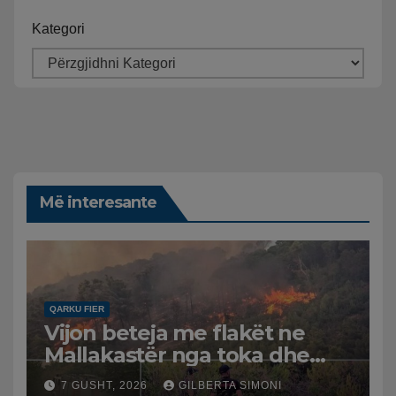
Kategori
Më interesante
QARKU FIER
Vijon beteja me flakët ne
Mallakastër nga toka dhe
nga ajri me dy helikopterë.
7 GUSHT, 2026
GILBERTA SIMONI