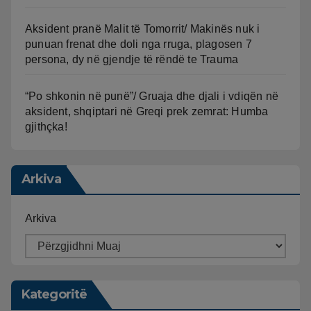
Aksident pranë Malit të Tomorrit/ Makinës nuk i
punuan frenat dhe doli nga rruga, plagosen 7
persona, dy në gjendje të rëndë te Trauma
“Po shkonin në punë”/ Gruaja dhe djali i vdiqën në
aksident, shqiptari në Greqi prek zemrat: Humba
gjithçka!
Arkiva
Arkiva
Kategoritë