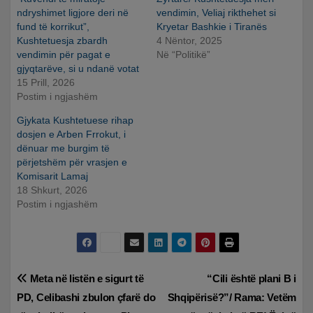
ndryshimet ligjore deri në
vendimin, Veliaj rikthehet si
fund të korrikut”,
Kryetar Bashkie i Tiranës
Kushtetuesja zbardh
4 Nëntor, 2025
vendimin për pagat e
Në “Politikë”
gjyqtarëve, si u ndanë votat
15 Prill, 2026
Postim i ngjashëm
Gjykata Kushtetuese rihap
dosjen e Arben Frrokut, i
dënuar me burgim të
përjetshëm për vrasjen e
Komisarit Lamaj
18 Shkurt, 2026
Postim i ngjashëm
Lëvizje
Meta në listën e sigurt të
“Cili është plani B i
PD, Celibashi zbulon çfarë do
Shqipërisë?”/ Rama: Vetëm
te