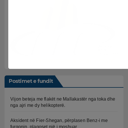
Postimet e fundit
Vijon beteja me flakët ne Mallakastër nga toka dhe
nga ajri me dy helikopterë.
Aksident në Fier-Shegan, përplasen Benz-i me
furgonin, plagoset një i moshuar