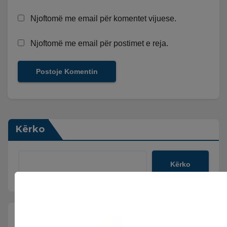
Njoftomë me email për komentet vijuese.
Njoftomë me email për postimet e reja.
Kërko
Kërko