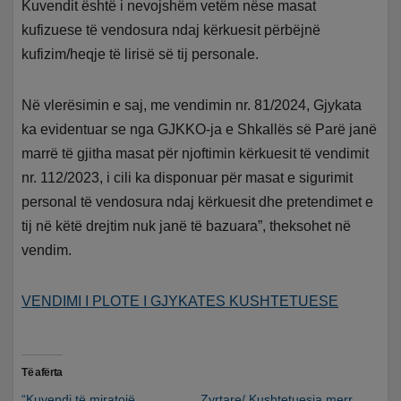
Kuvendit është i nevojshëm vetëm nëse masat
kufizuese të vendosura ndaj kërkuesit përbëjnë
kufizim/heqje të lirisë së tij personale.
Në vlerësimin e saj, me vendimin nr. 81/2024, Gjykata
ka evidentuar se nga GJKKO-ja e Shkallës së Parë janë
marrë të gjitha masat për njoftimin kërkuesit të vendimit
nr. 112/2023, i cili ka disponuar për masat e sigurimit
personal të vendosura ndaj kërkuesit dhe pretendimet e
tij në këtë drejtim nuk janë të bazuara”, theksohet në
vendim.
VENDIMI I PLOTE I GJYKATES KUSHTETUESE
Të afërta
“Kuvendi të miratojë
Zyrtare/ Kushtetuesja merr