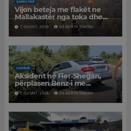
QARKU FIER
Vijon beteja me flakët ne
Mallakastër nga toka dhe
nga ajri me dy helikopterë.
7 GUSHT, 2026
GILBERTA SIMONI
LUSHNJË
Aksident në Fier-Shegan,
përplasen Benz-i me
furgonin, plagoset një i
7 GUSHT, 2026
GILBERTA SIMONI
moshuar