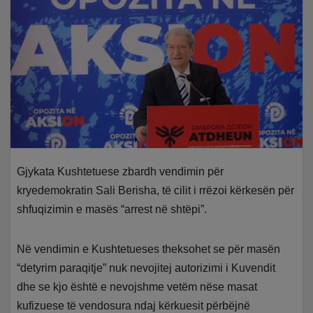
Gjykata Kushtetuese zbardh vendimin për
kryedemokratin Sali Berisha, të cilit i rrëzoi kërkesën për
shfuqizimin e masës “arrest në shtëpi”.
Në vendimin e Kushtetueses theksohet se për masën
“detyrim paraqitje” nuk nevojitej autorizimi i Kuvendit
dhe se kjo është e nevojshme vetëm nëse masat
kufizuese të vendosura ndaj kërkuesit përbëjnë