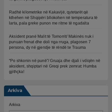
Radhë kilometrike në Kakavijë, qytetarët që
kthehen në Shqipëri bllokohen në temperatura të
larta, pala greke punon me ritme të ngadalta
Aksident pranë Malit të Tomorrit/ Makinës nuk i
punuan frenat dhe doli nga rruga, plagosen 7
persona, dy në gjendje të rëndë te Trauma
“Po shkonin në punë”/ Gruaja dhe djali i vdiqën në
aksident, shqiptari në Greqi prek zemrat: Humba
gjithçka!
Arkiva
Arkiva