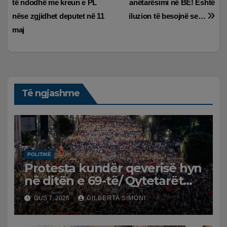
të ndodhë me kreun e PL
anëtarësimi në BE! Është
postimet
nëse zgjidhet deputet në 11
iluzion të besojnë se…
maj
Të ngjashme
POLITIKË
Protesta kundër qeverisë hyn
në ditën e 69-të/ Qytetarët
kërkojnë dorëheqjen e
GUS 7, 2026
GILBERTA SIMONI
panegociueshme të Edi
Ramës