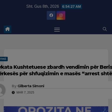
Skip
modal-check
Sht. Gus 8th, 2026
6:54:28 AM
to
content
ITIKË
ykata Kushtetuese zbardh vendimin për Beri
kërkesës për shfuqizimin e masës “arrest sht
By
Gilberta Simoni
MAR 7, 2025