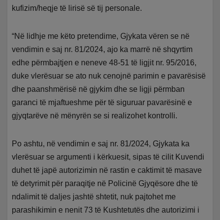
kufizim/heqje të lirisë së tij personale.
“Në lidhje me këto pretendime, Gjykata vëren se në
vendimin e saj nr. 81/2024, ajo ka marrë në shqyrtim
edhe përmbajtjen e neneve 48-51 të ligjit nr. 95/2016,
duke vlerësuar se ato nuk cenojnë parimin e pavarësisë
dhe paanshmërisë në gjykim dhe se ligji përmban
garanci të mjaftueshme për të siguruar pavarësinë e
gjyqtarëve në mënyrën se si realizohet kontrolli.
Po ashtu, në vendimin e saj nr. 81/2024, Gjykata ka
vlerësuar se argumenti i kërkuesit, sipas të cilit Kuvendi
duhet të japë autorizimin në rastin e caktimit të masave
të detyrimit për paraqitje në Policinë Gjyqësore dhe të
ndalimit të daljes jashtë shtetit, nuk pajtohet me
parashikimin e nenit 73 të Kushtetutës dhe autorizimi i