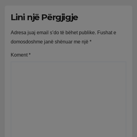
Lini një Përgjigje
Adresa juaj email s’do të bëhet publike.
Fushat e
domosdoshme janë shënuar me një
*
Koment
*