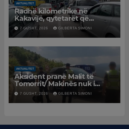
AKTUALITET
Radhë kilometrike në
Kakavijë, qytetarët që
kthehen në Shqipëri
7 GUSHT, 2026
GILBERTA SIMONI
bllokohen në temperatura të
larta, pala greke punon me
ritme të ngadalta
AKTUALITET
Aksident pranë Malit të
Tomorrit/ Makinës nuk i
punuan frenat dhe doli nga
7 GUSHT, 2026
GILBERTA SIMONI
rruga, plagosen 7 persona,
dy në gjendje të rëndë te
Trauma