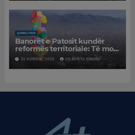
Mesme shtrenjtojnë naftën
dhe benzinën në vend
QARKU FIER
Banorët e Patosit kundër
reformës territoriale: Të mos
humbasim identitetin e
31 KORRIK, 2026
GILBERTA SIMONI
qytetit