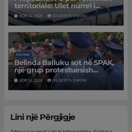
territoriale: Ulet numri i
bashkive nga 61 në 46
KOR 31, 2026
GILBERTA SIMONI
POLITIKË
Belinda Balluku sot në SPAK,
një grup protestuesish
grumbullohen para
KOR 31, 2026
GILBERTA SIMONI
Prokurorisë së Posaçme
Lini një Përgjigje
Adresa juaj email s’do të bëhet publike.
Fushat e