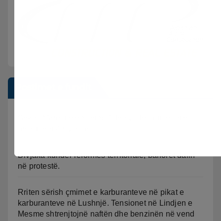
Postimet e fundit
Shkeli “Arrestin në shtëpi” dhe vodhi automjetin,
arrestohet 43-vjeçari
Divjaka kundër reformës territoriale, banorët dalin
në protestë.
Rriten sërish çmimet e karburanteve në pikat e
karburanteve në Lushnjë. Tensionet në Lindjen e
Mesme shtrenjtojnë naftën dhe benzinën në vend