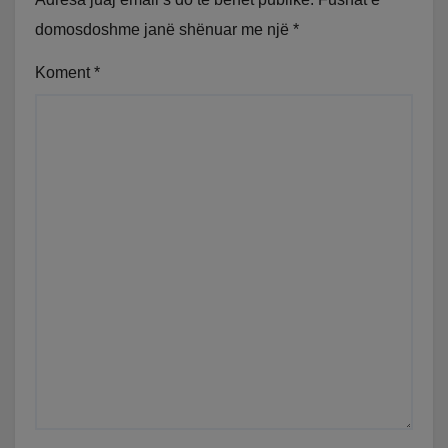
domosdoshme janë shënuar me një
*
Koment
*