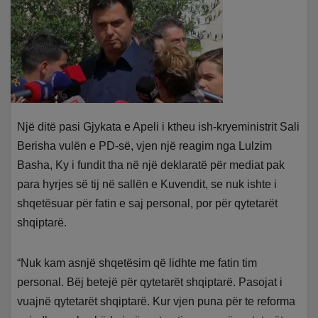
Një ditë pasi Gjykata e Apeli i ktheu ish-kryeministrit Sali
Berisha vulën e PD-së, vjen një reagim nga Lulzim
Basha, Ky i fundit tha në një deklaratë për mediat pak
para hyrjes së tij në sallën e Kuvendit, se nuk ishte i
shqetësuar për fatin e saj personal, por për qytetarët
shqiptarë.
“Nuk kam asnjë shqetësim që lidhte me fatin tim
personal. Bëj betejë për qytetarët shqiptarë. Pasojat i
vuajnë qytetarët shqiptarë. Kur vjen puna për te reforma