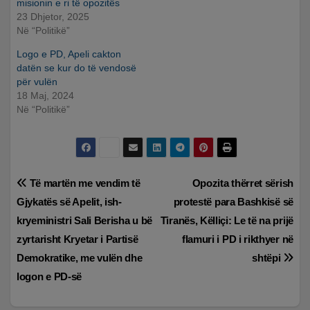
misionin e ri të opozitës
23 Dhjetor, 2025
Në “Politikë”
Logo e PD, Apeli cakton
datën se kur do të vendosë
për vulën
18 Maj, 2024
Në “Politikë”
Lëvizje
Të martën me vendim të
Opozita thërret sërish
Gjykatës së Apelit, ish-
protestë para Bashkisë së
te
kryeministri Sali Berisha u bë
Tiranës, Këlliçi: Le të na prijë
postimet
zyrtarisht Kryetar i Partisë
flamuri i PD i rikthyer në
Demokratike, me vulën dhe
shtëpi
logon e PD-së