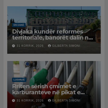
DIVJAKË
Divjaka kundër reformës
territoriale, banorët dalin në
protestë.
31 KORRIK, 2026
GILBERTA SIMONI
LUSHNJË
Rriten sërish çmimet e
karburanteve në pikat e
karburanteve në Lushnjë.
31 KORRIK, 2026
GILBERTA SIMONI
Tensionet në Lindjen e