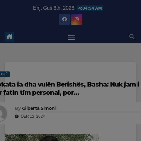
Skip
modal-check
Enj. Gus 6th, 2026
4:04:35 AM
to
content
ITIKË
ykata ia dha vulën Berishës, Basha: Nuk jam 
r fatin tim personal, por…
By
Gilberta Simoni
QER 12, 2024