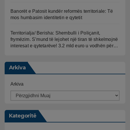
Banorët e Patosit kundër reformës territoriale: Të
mos humbasim identitetin e qytetit
Territorialja/ Berisha: Shembulli i Poliçanit,
frymëzim. S’mund të lejohet një tiran të shkelmojnë
interesat e qytetarëve! 3.2 mld euro u vodhën për…
Arkiva
Arkiva
Kategoritë