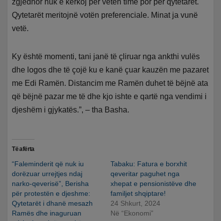
zgjedhor nuk e kërkoj për veten time por për qytetarët.
Qytetarët meritojnë votën preferenciale. Minat ja vunë
vetë.
Ky është momenti, tani janë të çliruar nga ankthi vulës
dhe logos dhe të çojë ku e kanë çuar kauzën me pazaret
me Edi Ramën. Distancim me Ramën duhet të bëjnë ata
që bëjnë pazar me të dhe kjo ishte e qartë nga vendimi i
djeshëm i gjykatës.”, – tha Basha.
Të afërta
“Faleminderit që nuk iu
Tabaku: Fatura e borxhit
dorëzuar urrejtjes ndaj
qeveritar paguhet nga
narko-qeverisë”, Berisha
xhepat e pensionistëve dhe
për protestën e djeshme:
familjet shqiptare!
Qytetarët i dhanë mesazh
24 Shkurt, 2024
Ramës dhe inaguruan
Në “Ekonomi”