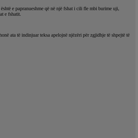
shtë e papranueshme që në një fshat i cili fle mbi burime uji,
t e fshatit.
ë ata të indinjuar teksa apelojnë njëzëri për zgjidhje të shpejtë të