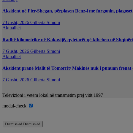
Aksident në Fier-Shegan, përplasen Benz-i me furgonin, plagoset
7 Gusht, 2026
Gilberta Simoni
Aktualitet
Radhë kilometrike në Kakavijë, qytetarët që kthehen në Shqipëri
7 Gusht, 2026
Gilberta Simoni
Aktualitet
Aksident pranë Malit të Tomorrit/ Makinës nuk i punuan frenat d
7 Gusht, 2026
Gilberta Simoni
Televizioni i vetëm lokal në transmetim prej vitit 1997
modal-check
Dismiss ad
Dismiss ad