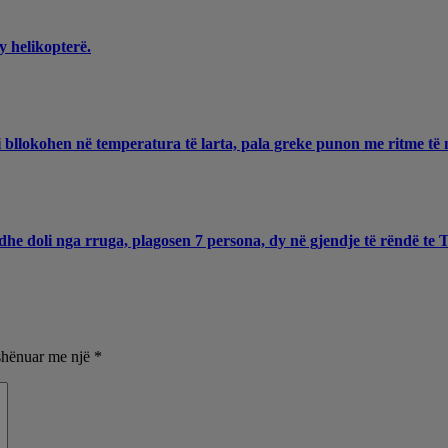
y helikopterë.
 bllokohen në temperatura të larta, pala greke punon me ritme të 
he doli nga rruga, plagosen 7 persona, dy në gjendje të rëndë te
shënuar me një
*