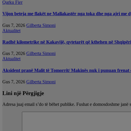
Qarku Fier
Vijon beteja me flakët ne Mallakastër nga toka dhe nga ajri me d
Gus 7, 2026
Gilberta Simoni
Aktualitet
Radhë kilometrike në Kakavijë, qytetarët që kthehen në Shqipëri
Gus 7, 2026
Gilberta Simoni
Aktualitet
Aksident pranë Malit të Tomorrit/ Makinës nuk i punuan frenat d
Gus 7, 2026
Gilberta Simoni
Lini një Përgjigje
Adresa juaj email s’do të bëhet publike.
Fushat e domosdoshme janë 