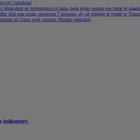
et një i moshuar
i bllokohen në temperatura të larta, pala greke punon me ritme të ngada
dhe doli nga rruga, plagosen 7 persona, dy në gjendje të rëndë te Trau
hqiptari në Greqi prek zemrat: Humba gjithçka!
y helikopterë.