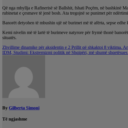
Që nga mbyllja e Rafinerisë së Ballshit, fshati Poçëm, në bashkinë Mal
rubinetat e çesmave të jenë bosh. Ata tregojnë se punimet për ndërtimin 
Banorët detyohen të mbushin ujë në burimet më të afërta, sepse edhe ku
Kemi nivelin më të lartë të burimeve natyrore për frymë thonë banorët 
situatës.
Lëvizje
Zhvillime dinamike për aksidentin e 2 Prillit që shkaktoi 8 viktima. A
IDM, Studimi: Ekstremizmi politik në Shqipëri, më shumë shqetësues s
te
postimet
By
Gilberta Simoni
Të ngjashme