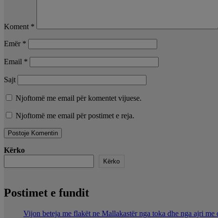
Koment
*
Emër
*
Email
*
Sajt
Njoftomë me email për komentet vijuese.
Njoftomë me email për postimet e reja.
Kërko
Kërko
Postimet e fundit
Vijon beteja me flakët ne Mallakastër nga toka dhe nga ajri me 