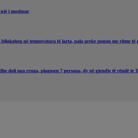
 një i moshuar
 bllokohen në temperatura të larta, pala greke punon me ritme të 
he doli nga rruga, plagosen 7 persona, dy në gjendje të rëndë te