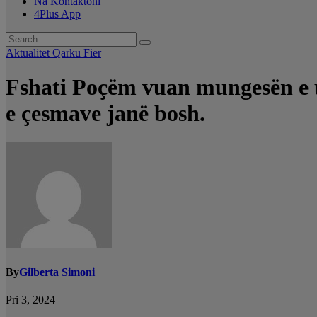
Na Kontaktoni
4Plus App
Aktualitet
Qarku Fier
Fshati Poçëm vuan mungesën e u
e çesmave janë bosh.
By
Gilberta Simoni
Pri 3, 2024