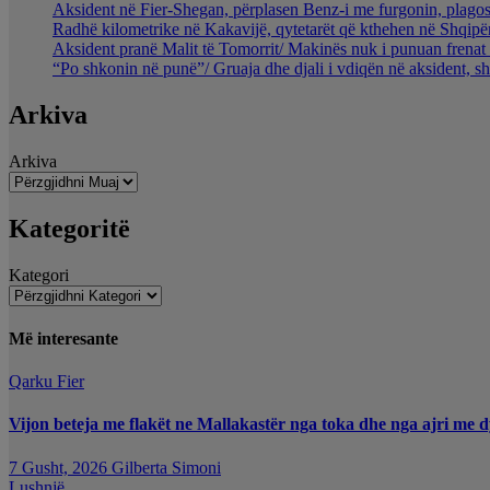
Aksident në Fier-Shegan, përplasen Benz-i me furgonin, plagos
Radhë kilometrike në Kakavijë, qytetarët që kthehen në Shqipër
Aksident pranë Malit të Tomorrit/ Makinës nuk i punuan frenat 
“Po shkonin në punë”/ Gruaja dhe djali i vdiqën në aksident, s
Arkiva
Arkiva
Kategoritë
Kategori
Më interesante
Qarku Fier
Vijon beteja me flakët ne Mallakastër nga toka dhe nga ajri me d
7 Gusht, 2026
Gilberta Simoni
Lushnjë