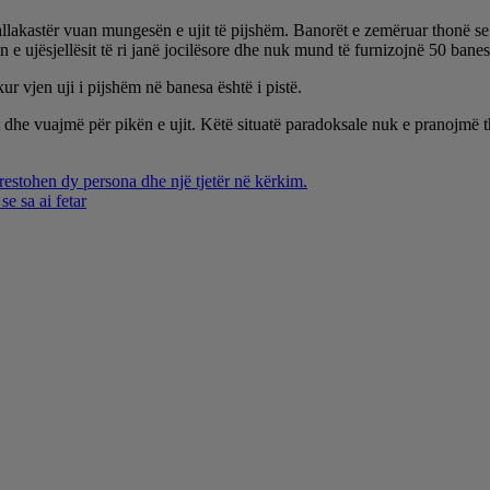
lakastër vuan mungesën e ujit të pijshëm. Banorët e zemëruar thonë se ë
e ujësjellësit të ri janë jocilësore dhe nuk mund të furnizojnë 50 banesa
r vjen uji i pijshëm në banesa është i pistë.
dhe vuajmë për pikën e ujit. Këtë situatë paradoksale nuk e pranojmë thon
rrestohen dy persona dhe një tjetër në kërkim.
e sa ai fetar