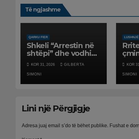
Të ngjashme
QARKU FIER
LUSHNJË
Shkeli “Arrestin në
Rrit
shtëpi” dhe vodhi
çmi
automjetin,
karb
KOR 31, 2026
GILBERTA
KOR 31
arrestohet 43-
pika
vjeçari
SIMONI
karb
SIMONI
Lush
në L
shtr
Lini një Përgjigje
dhe 
ven
Adresa juaj email s’do të bëhet publike.
Fushat e do