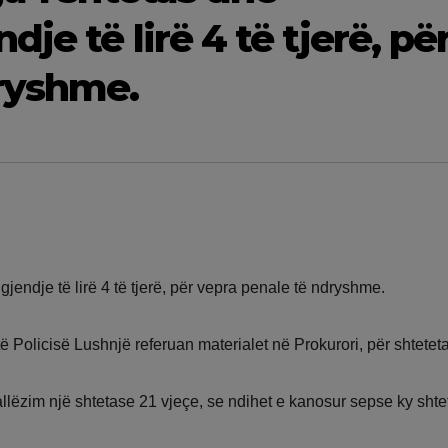
je të lirë 4 të tjerë, pë
ryshme.
endje të lirë 4 të tjerë, për vepra penale të ndryshme.
ë Policisë Lushnjë referuan materialet në Prokurori, për shteteta
llëzim një shtetase 21 vjeçe, se ndihet e kanosur sepse ky shtet