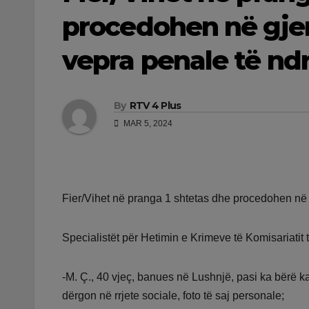
procedohen në gjend
vepra penale të nd
By
RTV 4 Plus
MAR 5, 2024
Fier/Vihet në pranga 1 shtetas dhe procedohen në gj
Specialistët për Hetimin e Krimeve të Komisariatit t
-M. Ç., 40 vjeç, banues në Lushnjë, pasi ka bërë ka
dërgon në rrjete sociale, foto të saj personale;