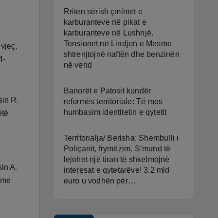
Rriten sërish çmimet e
karburanteve në pikat e
karburanteve në Lushnjë.
Tensionet në Lindjen e Mesme
 vjeç,
shtrenjtojnë naftën dhe benzinën
4-
në vend
Banorët e Patosit kundër
sin R.
reformës territoriale: Të mos
humbasim identitetin e qytetit
ëtë
Territorialja/ Berisha: Shembulli i
Poliçanit, frymëzim. S’mund të
lejohet një tiran të shkelmojnë
sin A.
interesat e qytetarëve! 3.2 mld
nime
euro u vodhën për…