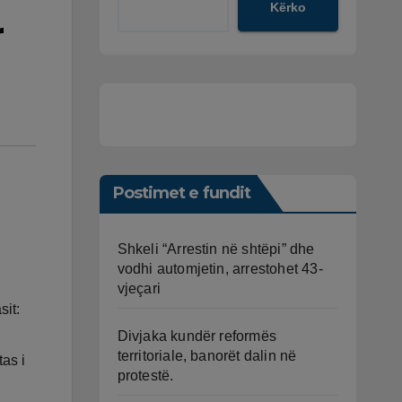
Kërko
r
Postimet e fundit
Shkeli “Arrestin në shtëpi” dhe
vodhi automjetin, arrestohet 43-
vjeçari
sit:
Divjaka kundër reformës
territoriale, banorët dalin në
as i
protestë.