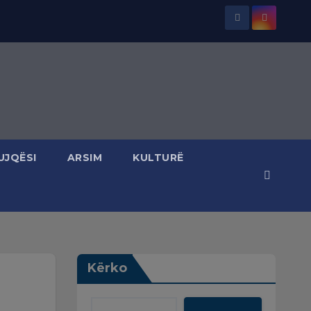
UJQËSI
ARSIM
KULTURË
Kërko