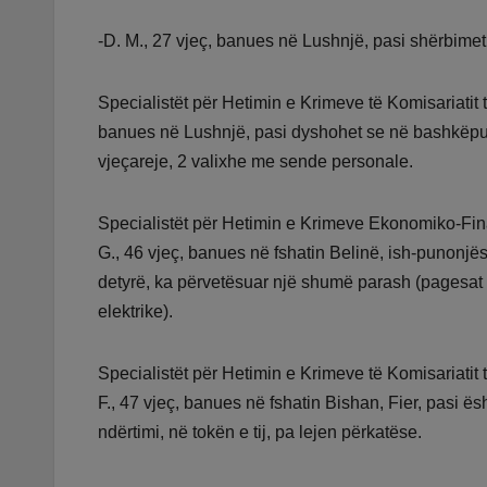
-D. M., 27 vjeç, banues në Lushnjë, pasi shërbimet 
Specialistët për Hetimin e Krimeve të Komisariatit t
banues në Lushnjë, pasi dyshohet se në bashkëpunim
vjeçareje, 2 valixhe me sende personale.
Specialistët për Hetimin e Krimeve Ekonomiko-Fin
G., 46 vjeç, banues në fshatin Belinë, ish-punonjë
detyrë, ka përvetësuar një shumë parash (pagesat e
elektrike).
Specialistët për Hetimin e Krimeve të Komisariatit 
F., 47 vjeç, banues në fshatin Bishan, Fier, pasi 
ndërtimi, në tokën e tij, pa lejen përkatëse.