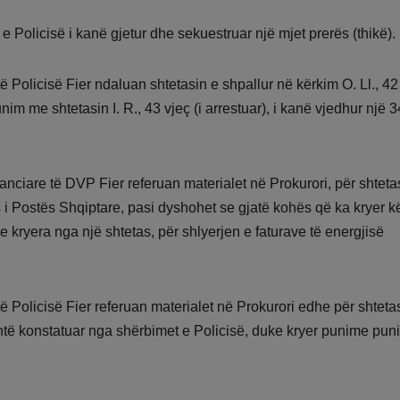
e Policisë i kanë gjetur dhe sekuestruar një mjet prerës (thikë).
ë Policisë Fier ndaluan shtetasin e shpallur në kërkim O. Ll., 42
 me shtetasin I. R., 43 vjeç (i arrestuar), i kanë vjedhur një 3
anciare të DVP Fier referuan materialet në
Prokurori, për shteta
s i Postës Shqiptare, pasi dyshohet se gjatë kohës që ka kryer k
 kryera nga një shtetas, për shlyerjen e faturave të energjisë
të Policisë Fier referuan materialet në Prokurori edhe për shteta
është konstatuar nga shërbimet e Policisë, duke kryer punime pu