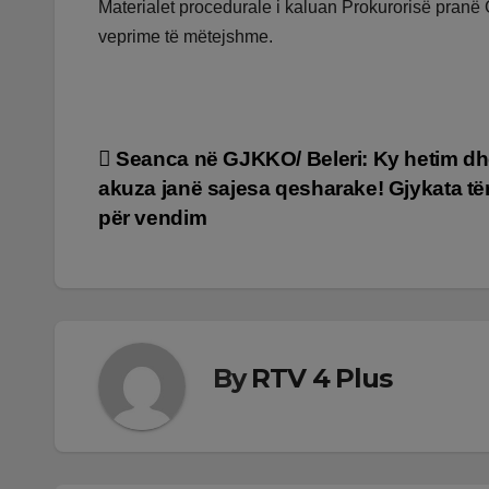
Materialet procedurale i kaluan Prokurorisë pranë G
veprime të mëtejshme.
Lëvizje
Seanca në GJKKO/ Beleri: Ky hetim dh
akuza janë sajesa qesharake! Gjykata të
te
për vendim
postimet
By
RTV 4 Plus