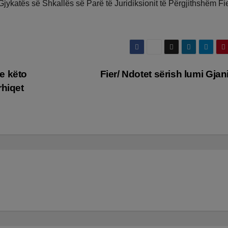
jykatës së Shkallës së Parë të Juridiksionit të Përgjithshëm Fie
e këto
Fier/ Ndotet sërish lumi Gja
rhiqet