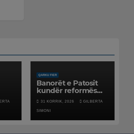
QARKU FIER
Banorët e Patosit
kundër reformës
ë
territoriale: Të mos
ERTA
31 KORRIK, 2026
GILBERTA
humbasim
ë
identitetin e qytetit
SIMONI
net
esme