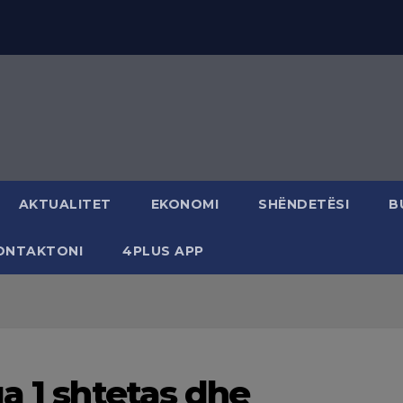
AKTUALITET
EKONOMI
SHËNDETËSI
B
ONTAKTONI
4PLUS APP
a 1 shtetas dhe