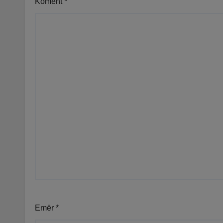
Koment
*
Emër
*