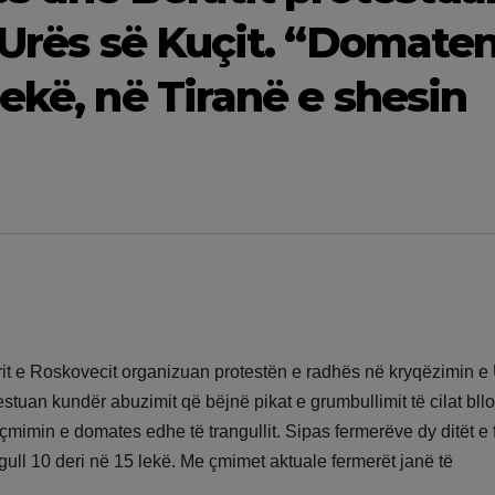
i Urës së Kuçit. “Domate
ekë, në Tiranë e shesin
erit e Roskovecit organizuan protestën e radhës në kryqëzimin e
stuan kundër abuzimit që bëjnë pikat e grumbullimit të cilat bll
n çmimin e domates edhe të trangullit. Sipas fermerëve dy ditët e 
gull 10 deri në 15 lekë. Me çmimet aktuale fermerët janë të