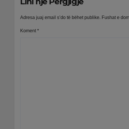
Lini një Përgjigje
dhe benzinën në
vend
Adresa juaj email s’do të bëhet publike.
Fushat e do
Koment
*