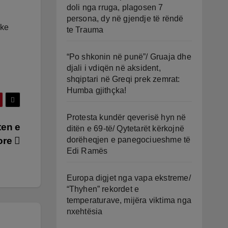
doli nga rruga, plagosen 7
persona, dy në gjendje të rëndë
uke
te Trauma
“Po shkonin në punë”/ Gruaja dhe
djali i vdiqën në aksident,
shqiptari në Greqi prek zemrat:
Humba gjithçka!
Protesta kundër qeverisë hyn në
ten e
ditën e 69-të/ Qytetarët kërkojnë
dorëheqjen e panegociueshme të
dore
Edi Ramës
Europa digjet nga vapa ekstreme/
“Thyhen” rekordet e
temperaturave, mijëra viktima nga
nxehtësia