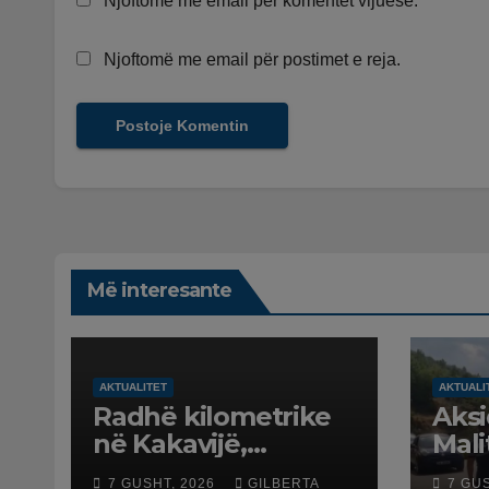
Njoftomë me email për komentet vijuese.
Njoftomë me email për postimet e reja.
Më interesante
AKTUALITET
AKTUALI
Radhë kilometrike
Aksi
në Kakavijë,
Mali
qytetarët që
Maki
7 GUSHT, 2026
GILBERTA
7 GU