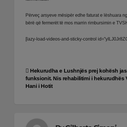
Përveç arsyeve mësipër edhe faturat e lëshuara 
bërë që fermerët të mos marrin rimbursimin e TVS
[lazy-load-videos-and-sticky-control id=”yILJ0Jr8Z
Lëvizje
Hekurudha e Lushnjës prej kohësh jas
funksionit. Nis rehabilitimi i hekurudhës 
te
Hani i Hotit
postimet