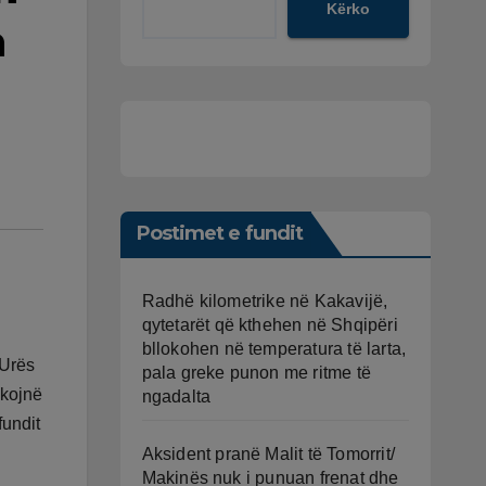
Kërko
n
Postimet e fundit
Radhë kilometrike në Kakavijë,
qytetarët që kthehen në Shqipëri
bllokohen në temperatura të larta,
 Urës
pala greke punon me ritme të
okojnë
ngadalta
fundit
Aksident pranë Malit të Tomorrit/
Makinës nuk i punuan frenat dhe