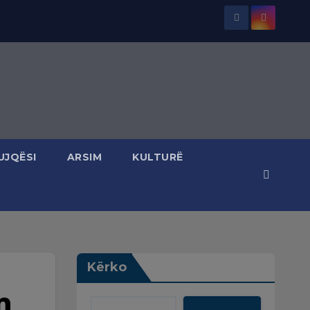
UJQËSI
ARSIM
KULTURË
Kërko
n