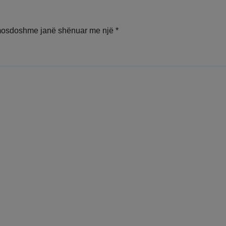
mosdoshme janë shënuar me një
*