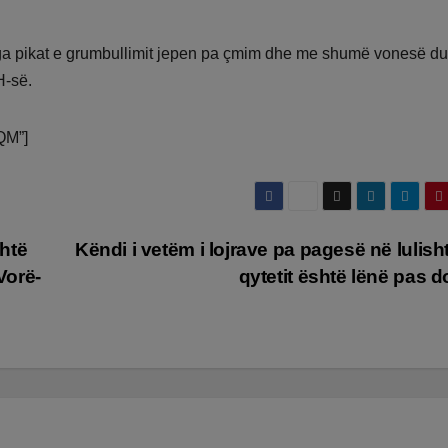
nga pikat e grumbullimit jepen pa çmim dhe me shumë vonesë d
H-së.
QM”]
htë
Këndi i vetëm i lojrave pa pagesë në lulish
Vorë-
qytetit është lënë pas 