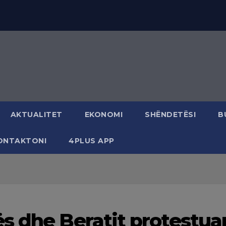
AKTUALITET
EKONOMI
SHËNDETËSI
B
ONTAKTONI
4PLUS APP
s dhe Beratit protestua