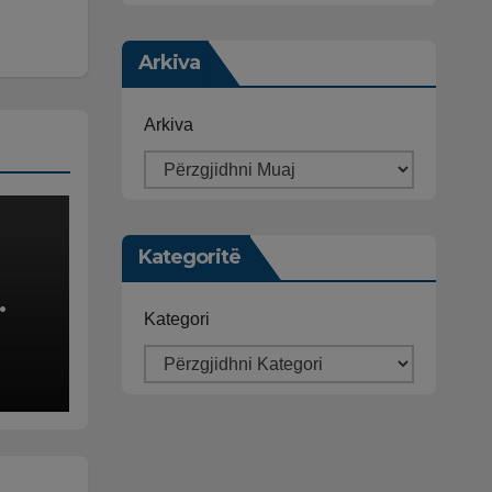
Arkiva
Arkiva
Kategoritë
Kategori
in
jës