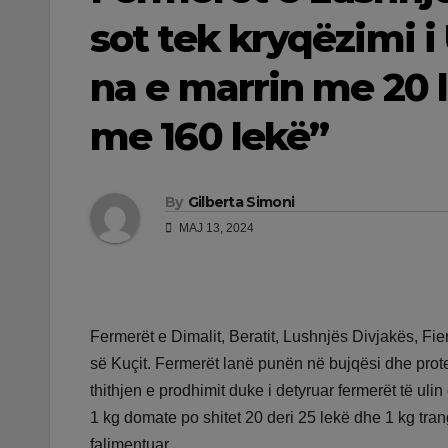
sot tek kryqëzimi 
na e marrin me 20 l
me 160 lekë”
By
Gilberta Simoni
MAJ 13, 2024
Fermerët e Dimalit, Beratit, Lushnjës Divjakës, Fi
së Kuçit. Fermerët lanë punën në bujqësi dhe prote
thithjen e prodhimit duke i detyruar fermerët të uli
1 kg domate po shitet 20 deri 25 lekë dhe 1 kg tran
falimentuar.