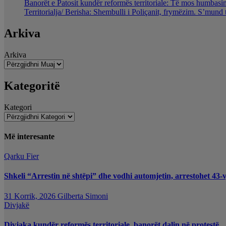
Banorët e Patosit kundër reformës territoriale: Të mos humbasim 
Territorialja/ Berisha: Shembulli i Poliçanit, frymëzim. S’mund 
Arkiva
Arkiva
Kategoritë
Kategori
Më interesante
Qarku Fier
Shkeli “Arrestin në shtëpi” dhe vodhi automjetin, arrestohet 43-v
31 Korrik, 2026
Gilberta Simoni
Divjakë
Divjaka kundër reformës territoriale, banorët dalin në protestë.