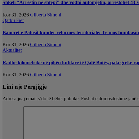
Shkeli “Arrestin në shtëpi” dhe vodhi automjetin, arrestohet 43-v
Kor 31, 2026
Gilberta Simoni
Qarku Fier
Banorët e Patosit kundër reformës territoriale: Të mos humbasim i
Kor 31, 2026
Gilberta Simoni
Aktualitet
Radhë kilometrike në pikën kufitare të Qafë Botës, pala greke ra
Kor 31, 2026
Gilberta Simoni
Lini një Përgjigje
Adresa juaj email s’do të bëhet publike.
Fushat e domosdoshme janë 