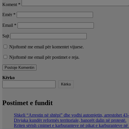
Koment
*
Emër
*
Email
*
Sajt
Njoftomë me email për komentet vijuese.
Njoftomë me email për postimet e reja.
Kërko
Kërko
Postimet e fundit
Shkeli “Arrestin në shtëpi” dhe vodhi automjetin, arrestohet 43-
Divjaka kundër reformës territoriale, banorët dalin në protestë.
Rriten sërish çmimet e karburanteve në pikat e karburanteve n