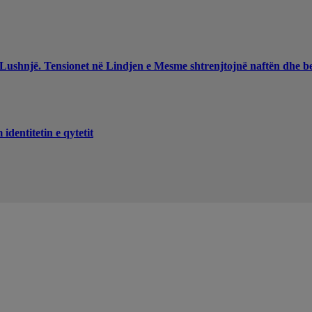
 Lushnjë. Tensionet në Lindjen e Mesme shtrenjtojnë naftën dhe b
dentitetin e qytetit