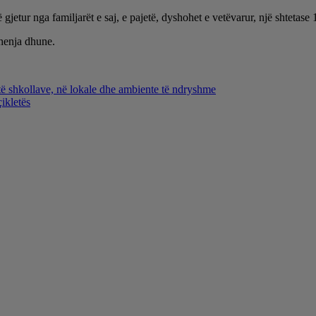
jetur nga familjarët e saj, e pajetë, dyshohet e vetëvarur, një shtetase 
shenja dhune.
 të shkollave, në lokale dhe ambiente të ndryshme
ikletës