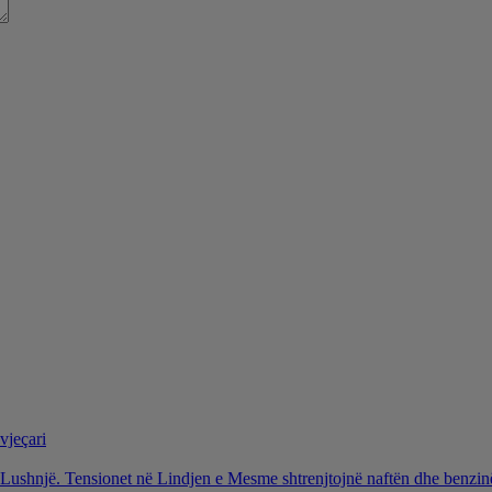
vjeçari
ë Lushnjë. Tensionet në Lindjen e Mesme shtrenjtojnë naftën dhe benzi