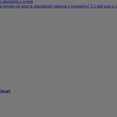
identitetin e qytetit
të lejohet një tiran të shkelmojnë interesat e qytetarëve! 3.2 mld euro 
jeçari