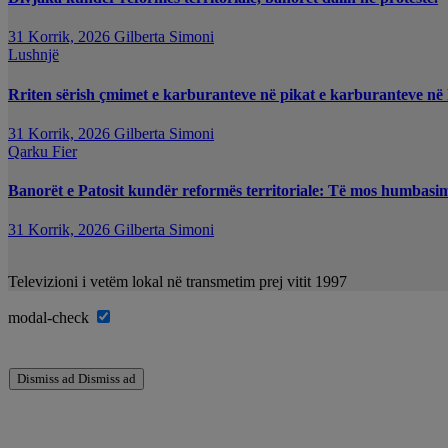
31 Korrik, 2026
Gilberta Simoni
Lushnjë
Rriten sërish çmimet e karburanteve në pikat e karburanteve në
31 Korrik, 2026
Gilberta Simoni
Qarku Fier
Banorët e Patosit kundër reformës territoriale: Të mos humbasim i
31 Korrik, 2026
Gilberta Simoni
Televizioni i vetëm lokal në transmetim prej vitit 1997
modal-check
Dismiss ad
Dismiss ad