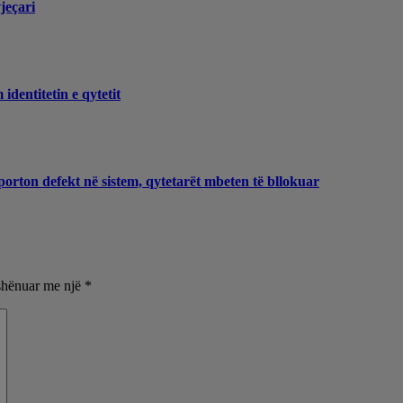
jeçari
dentitetin e qytetit
porton defekt në sistem, qytetarët mbeten të bllokuar
shënuar me një
*