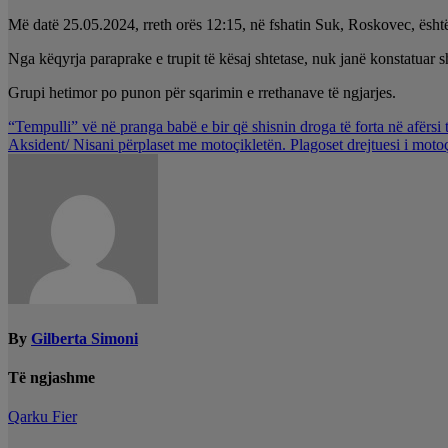
Më datë 25.05.2024, rreth orës 12:15, në fshatin Suk, Roskovec, është g
Nga
këqyrja paraprake e trupit të kësaj shtetase, nuk janë konstatuar 
Grupi hetimor po punon për sqarimin e rrethanave të ngjarjes.
Lëvizje
“Tempulli” vë në pranga babë e bir që shisnin droga të forta në afërsi
Aksident/ Nisani përplaset me motoçikletën. Plagoset drejtuesi i motoç
te
postimet
By
Gilberta Simoni
Të ngjashme
Qarku Fier