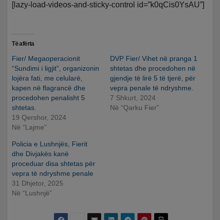
[lazy-load-videos-and-sticky-control id=”k0qCis0YsAU”]
Të afërta
Fier/ Megaoperacionit
DVP Fier/ Vihet në pranga 1
“Sundimi i ligjit”, organizonin
shtetas dhe procedohen në
lojëra fati, me celularë,
gjendje të lirë 5 të tjerë, për
kapen në flagrancë dhe
vepra penale të ndryshme.
procedohen penalisht 5
7 Shkurt, 2024
shtetas.
Në “Qarku Fier”
19 Qershor, 2024
Në “Lajme”
Policia e Lushnjës, Fierit
dhe Divjakës kanë
proceduar disa shtetas për
vepra të ndryshme penale
31 Dhjetor, 2025
Në “Lushnjë”