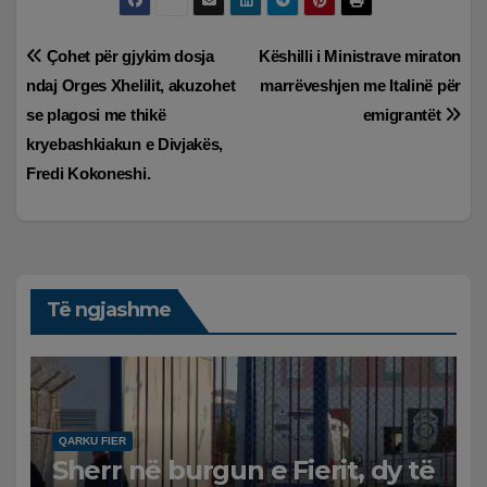
Lëvizje
Çohet për gjykim dosja
Këshilli i Ministrave miraton
ndaj Orges Xhelilit, akuzohet
marrëveshjen me Italinë për
te
se plagosi me thikë
emigrantët
postimet
kryebashkiakun e Divjakës,
Fredi Kokoneshi.
Të ngjashme
QARKU FIER
Sherr në burgun e Fierit, dy të