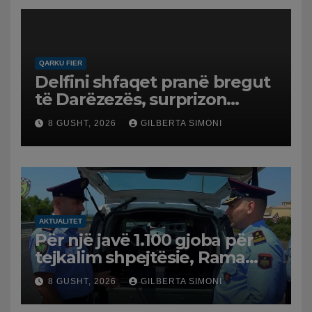
QARKU FIER
Delfini shfaqet pranë bregut
të Darëzezës, surprizon
pushuesit dhe banorët
8 GUSHT, 2026
GILBERTA SIMONI
AKTUALITET
Për një javë 1.100 gjoba për
tejkalim shpejtësie, Rama
publikon videon: Kamerat e
8 GUSHT, 2026
GILBERTA SIMONI
trafikut së shpejti në
funksion