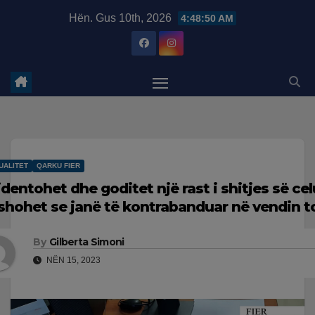
Skip
modal-check
Hën. Gus 10th, 2026
4:48:51 AM
to
content
UALITET
QARKU FIER
identohet dhe goditet një rast i shitjes së ce
shohet se janë të kontrabanduar në vendin t
By
Gilberta Simoni
NËN 15, 2023