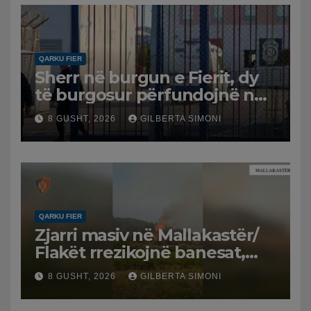
QARKU FIER
Sherr në burgun e Fierit, dy
të burgosur përfundojnë në
spital
8 GUSHT, 2026
GILBERTA SIMONI
QARKU FIER
Zjarri masiv në Mallakastër/
Flakët rrezikojnë banesat,
Policia evakuon disa familje
8 GUSHT, 2026
GILBERTA SIMONI
në Koilac