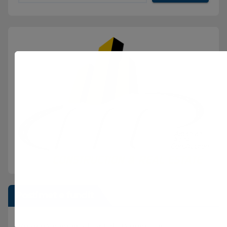
Postimet e fundit
Sherr në burgun e Fierit, dy të burgosur