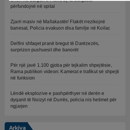
përfundojnë në spital
Zjarri masiv në Mallakastër/ Flakët rrezikojnë
banesat, Policia evakuon disa familje në Koilac
Delfini shfaqet pranë bregut të Darëzezës,
surprizon pushuesit dhe banorët
Për një javë 1.100 gjoba për tejkalim shpejtësie,
Rama publikon videon: Kamerat e trafikut së shpejti
në funksion
Lëndë eksplozive e pashpërthyer në derën e
dyqanit të Noizyt në Durrës, policia nis hetimet për
ngjarjen
Arkiva