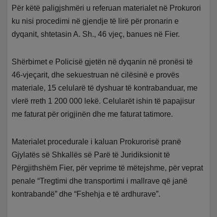
Për këtë paligjshmëri u referuan materialet në Prokurori
ku nisi procedimi në gjendje të lirë për pronarin e
dyqanit, shtetasin A. Sh., 46 vjeç, banues në Fier.
Shërbimet e Policisë gjetën në dyqanin në pronësi të
46-vjeçarit, dhe sekuestruan në cilësinë e provës
materiale, 15 celularë të dyshuar të kontrabanduar, me
vlerë rreth 1 200 000 lekë. Celularët ishin të papajisur
me faturat për origjinën dhe me faturat tatimore.
Materialet procedurale i kaluan Prokurorisë pranë
Gjylatës së Shkallës së Parë të Juridiksionit të
Përgjithshëm Fier, për veprime të mëtejshme, për veprat
penale “Tregtimi dhe transportimi i mallrave që janë
kontrabandë” dhe “Fshehja e të ardhurave”.