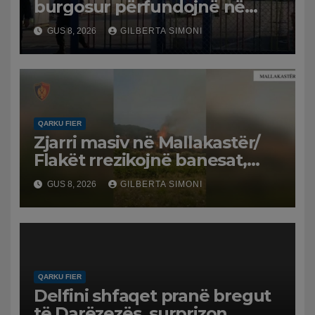
burgosur përfundojnë në
spital
GUS 8, 2026
GILBERTA SIMONI
QARKU FIER
Zjarri masiv në Mallakastër/
Flakët rrezikojnë banesat,
Policia evakuon disa familje
GUS 8, 2026
GILBERTA SIMONI
në Koilac
QARKU FIER
Delfini shfaqet pranë bregut
të Darëzezës, surprizon