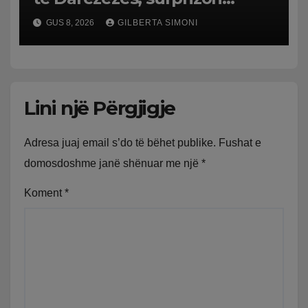
pushuesit dhe banorët
GUS 8, 2026
GILBERTA SIMONI
Lini një Përgjigje
Adresa juaj email s’do të bëhet publike.
Fushat e
domosdoshme janë shënuar me një
*
Koment
*