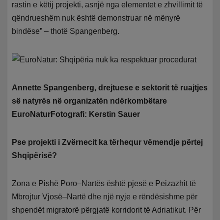
rastin e këtij projekti, asnjë nga elementet e zhvillimit të
qëndrueshëm nuk është demonstruar në mënyrë
bindëse” – thotë Spangenberg.
Annette Spangenberg, drejtuese e sektorit të ruajtjes
së natyrës në organizatën ndërkombëtare
EuroNaturFotografi: Kerstin Sauer
Pse projekti i Zvërnecit ka tërhequr vëmendje përtej
Shqipërisë?
Zona e Pishë Poro–Nartës është pjesë e Peizazhit të
Mbrojtur Vjosë–Nartë dhe një nyje e rëndësishme për
shpendët migratorë përgjatë korridorit të Adriatikut. Për