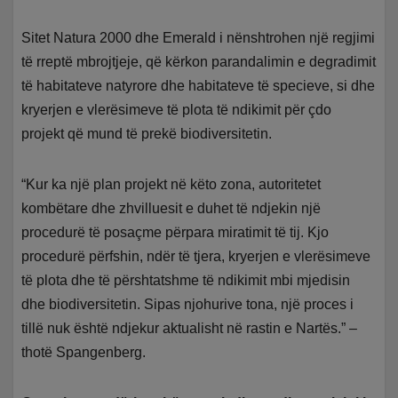
Sitet Natura 2000 dhe Emerald i nënshtrohen një regjimi
të rreptë mbrojtjeje, që kërkon parandalimin e degradimit
të habitateve natyrore dhe habitateve të specieve, si dhe
kryerjen e vlerësimeve të plota të ndikimit për çdo
projekt që mund të prekë biodiversitetin.
“Kur ka një plan projekt në këto zona, autoritetet
kombëtare dhe zhvilluesit e duhet të ndjekin një
procedurë të posaçme përpara miratimit të tij. Kjo
procedurë përfshin, ndër të tjera, kryerjen e vlerësimeve
të plota dhe të përshtatshme të ndikimit mbi mjedisin
dhe biodiversitetin. Sipas njohurive tona, një proces i
tillë nuk është ndjekur aktualisht në rastin e Nartës.” –
thotë Spangenberg.