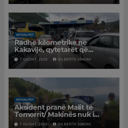
AKTUALITET
Radhë kilometrike në
Kakavijë, qytetarët që
kthehen në Shqipëri
7 GUSHT, 2026
GILBERTA SIMONI
bllokohen në temperatura të
larta, pala greke punon me
ritme të ngadalta
AKTUALITET
Aksident pranë Malit të
Tomorrit/ Makinës nuk i
punuan frenat dhe doli nga
7 GUSHT, 2026
GILBERTA SIMONI