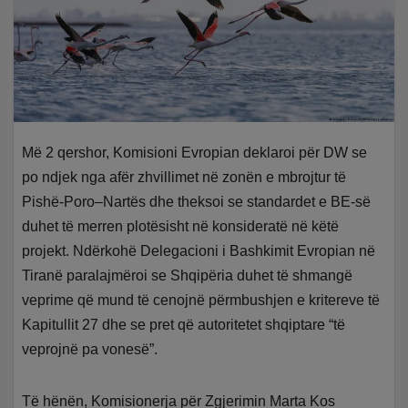
Më 2 qershor, Komisioni Evropian deklaroi për DW se
po ndjek nga afër zhvillimet në zonën e mbrojtur të
Pishë-Poro–Nartës dhe theksoi se standardet e BE-së
duhet të merren plotësisht në konsideratë në këtë
projekt. Ndërkohë Delegacioni i Bashkimit Evropian në
Tiranë paralajmëroi se Shqipëria duhet të shmangë
veprime që mund të cenojnë përmbushjen e kritereve të
Kapitullit 27 dhe se pret që autoritetet shqiptare “të
veprojnë pa vonesë”.
Të hënën, Komisionerja për Zgjerimin Marta Kos