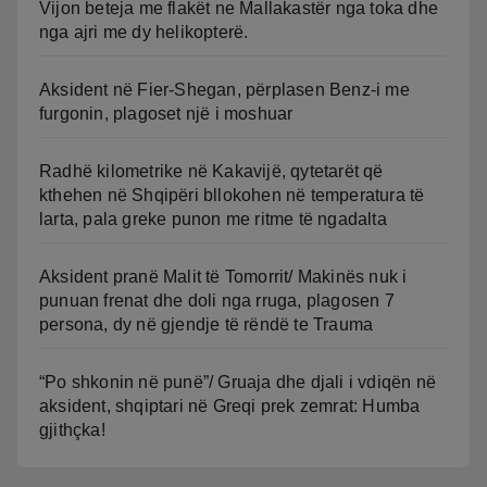
Vijon beteja me flakët ne Mallakastër nga toka dhe
nga ajri me dy helikopterë.
Aksident në Fier-Shegan, përplasen Benz-i me
furgonin, plagoset një i moshuar
Radhë kilometrike në Kakavijë, qytetarët që
kthehen në Shqipëri bllokohen në temperatura të
larta, pala greke punon me ritme të ngadalta
Aksident pranë Malit të Tomorrit/ Makinës nuk i
punuan frenat dhe doli nga rruga, plagosen 7
persona, dy në gjendje të rëndë te Trauma
“Po shkonin në punë”/ Gruaja dhe djali i vdiqën në
aksident, shqiptari në Greqi prek zemrat: Humba
gjithçka!