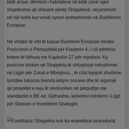
këtë arsye, dëmtimi i habitateve në këtë zonë ngre
shqetësime që shkojnë përtej Shqipërisë, veçanërisht
në një kohë kur vendi synon anëtarësimin në Bashkimin
Evropian.
Në shtator të vitit të kaluar Bashkimi Evropian miratoi
Pozicionin e Përbashkët për Klasterin 4, i cili përfshin
kritere të lidhura me Kapitullin 27 për mjedisin. Ky
pozicion kërkon që Shqipëria të shfuqizojë ndryshimet
në Ligjin për Zonat e Mbrojtura, , të cilat lejojnë zhvillime
turistike luksoze brenda këtyre zonave dhe të sigurojë
që projektet e reja të vlerësohen në përputhje me
standardet e BE-së. Gjithashtu, kërkohet rishikimi i Ligjit
për Statusin e Investitorit Strategjik.