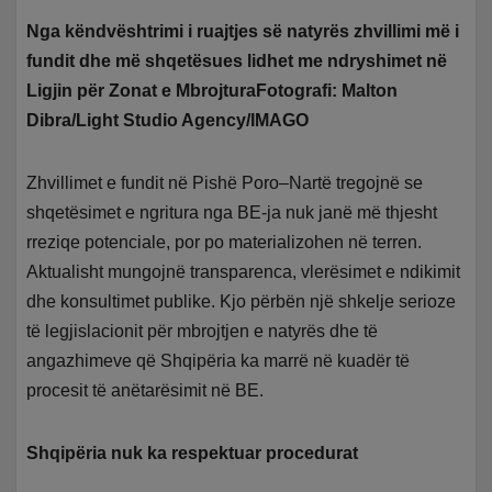
Nga këndvështrimi i ruajtjes së natyrës zhvillimi më i
fundit dhe më shqetësues lidhet me ndryshimet në
Ligjin për Zonat e MbrojturaFotografi: Malton
Dibra/Light Studio Agency/IMAGO
Zhvillimet e fundit në Pishë Poro–Nartë tregojnë se
shqetësimet e ngritura nga BE-ja nuk janë më thjesht
rreziqe potenciale, por po materializohen në terren.
Aktualisht mungojnë transparenca, vlerësimet e ndikimit
dhe konsultimet publike. Kjo përbën një shkelje serioze
të legjislacionit për mbrojtjen e natyrës dhe të
angazhimeve që Shqipëria ka marrë në kuadër të
procesit të anëtarësimit në BE.
Shqipëria nuk ka respektuar procedurat