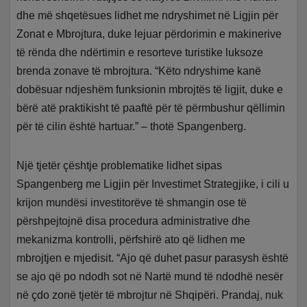
dhe më shqetësues lidhet me ndryshimet në Ligjin për
Zonat e Mbrojtura, duke lejuar përdorimin e makinerive
të rënda dhe ndërtimin e resorteve turistike luksoze
brenda zonave të mbrojtura. “Këto ndryshime kanë
dobësuar ndjeshëm funksionin mbrojtës të ligjit, duke e
bërë atë praktikisht të paaftë për të përmbushur qëllimin
për të cilin është hartuar.” – thotë Spangenberg.
Një tjetër çështje problematike lidhet sipas
Spangenberg me Ligjin për Investimet Strategjike, i cili u
krijon mundësi investitorëve të shmangin ose të
përshpejtojnë disa procedura administrative dhe
mekanizma kontrolli, përfshirë ato që lidhen me
mbrojtjen e mjedisit. “Ajo që duhet pasur parasysh është
se ajo që po ndodh sot në Nartë mund të ndodhë nesër
në çdo zonë tjetër të mbrojtur në Shqipëri. Prandaj, nuk