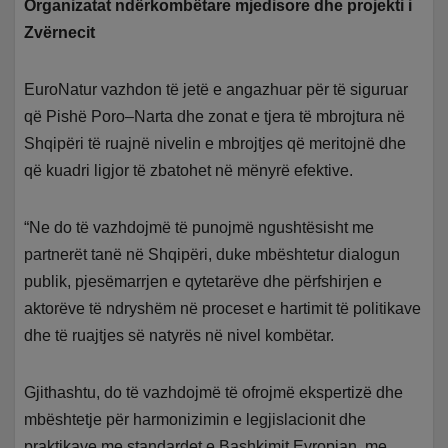
Organizatat ndërkombëtare mjedisore dhe projekti i
Zvërnecit
EuroNatur vazhdon të jetë e angazhuar për të siguruar
që Pishë Poro–Narta dhe zonat e tjera të mbrojtura në
Shqipëri të ruajnë nivelin e mbrojtjes që meritojnë dhe
që kuadri ligjor të zbatohet në mënyrë efektive.
“Ne do të vazhdojmë të punojmë ngushtësisht me
partnerët tanë në Shqipëri, duke mbështetur dialogun
publik, pjesëmarrjen e qytetarëve dhe përfshirjen e
aktorëve të ndryshëm në proceset e hartimit të politikave
dhe të ruajtjes së natyrës në nivel kombëtar.
Gjithashtu, do të vazhdojmë të ofrojmë ekspertizë dhe
mbështetje për harmonizimin e legjislacionit dhe
praktikave me standardet e Bashkimit Evropian, me