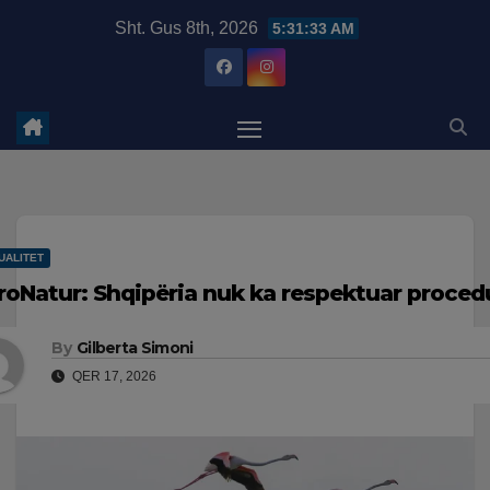
Skip
modal-check
Sht. Gus 8th, 2026
5:31:34 AM
to
content
UALITET
roNatur: Shqipëria nuk ka respektuar proced
By
Gilberta Simoni
QER 17, 2026