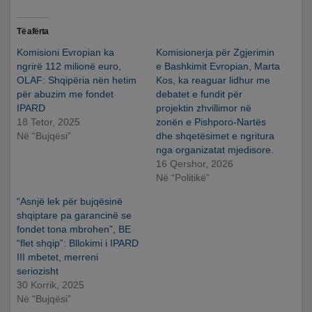
Të afërta
Komisioni Evropian ka
Komisionerja për Zgjerimin
ngrirë 112 milionë euro,
e Bashkimit Evropian, Marta
OLAF: Shqipëria nën hetim
Kos, ka reaguar lidhur me
për abuzim me fondet
debatet e fundit për
IPARD
projektin zhvillimor në
18 Tetor, 2025
zonën e Pishporo-Nartës
Në “Bujqësi”
dhe shqetësimet e ngritura
nga organizatat mjedisore.
16 Qershor, 2026
Në “Politikë”
“Asnjë lek për bujqësinë
shqiptare pa garancinë se
fondet tona mbrohen”, BE
“flet shqip”: Bllokimi i IPARD
III mbetet, merreni
seriozisht
30 Korrik, 2025
Në “Bujqësi”