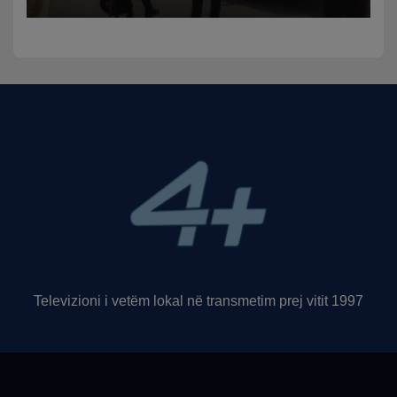
rruga, plagosen 7 persona,
dy në gjendje të rëndë te
Trauma
Televizioni i vetëm lokal në transmetim prej vitit 1997