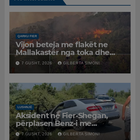
QARKU FIER
Vijon beteja me flakët ne
Mallakastër nga toka dhe
nga ajri me dy helikopterë.
7 GUSHT, 2026
GILBERTA SIMONI
LUSHNJË
Aksident në Fier-Shegan,
përplasen Benz-i me
furgonin, plagoset një i
7 GUSHT, 2026
GILBERTA SIMONI
moshuar