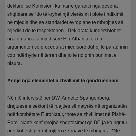
deklaroi se Komisioni ka marrë garanci nga qeveria
shqiptare se “do të kryhet një vlerësim i plotë i ndikimit
në mjedis dhe se standardet evropiane të mbrojtjes së
mjedisit do të respektohen”. Deklarata kundërshtohet
nga organizata mjedisore EcoAlbania, e cila
argumenton se procedurat mjedisore duhej të paraprinin
çdo ndërhyrje në terren dhe jo të ndiqnin punimet e
nisura.
Asnjë nga elementet e zhvillimit të qëndrueshëm
Në një intervistë për DW, Annette Spangenberg,
drejtuese e sektorit të ruajtjes së natyrës në organizatën
ndërkombëtare EuroNatur, thotë se zhvillimet në Pishë-
Poro–Nartë konfirmojnë shqetësimet që BE-ja ka ngritur
prej kohësh për mbrojtjen e zonave të mbrojtura. “Në