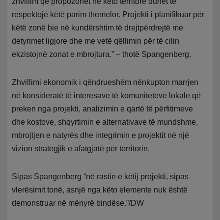
zhvillim që propozohet në këto territore duhet të
respektojë këtë parim themelor. Projekti i planifikuar për
këtë zonë bie në kundërshtim të drejtpërdrejtë me
detyrimet ligjore dhe me vetë qëllimin për të cilin
ekzistojnë zonat e mbrojtura.” – thotë Spangenberg.
Zhvillimi ekonomik i qëndrueshëm nënkupton marrjen
në konsideratë të interesave të komuniteteve lokale që
preken nga projekti, analizimin e qartë të përfitimeve
dhe kostove, shqyrtimin e alternativave të mundshme,
mbrojtjen e natyrës dhe integrimin e projektit në një
vizion strategjik e afatgjatë për territorin.
Sipas Spangenberg “në rastin e këtij projekti, sipas
vlerësimit tonë, asnjë nga këto elemente nuk është
demonstruar në mënyrë bindëse.”/DW