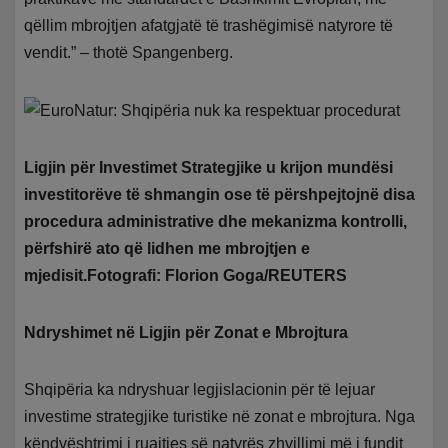
qëllim mbrojtjen afatgjatë të trashëgimisë natyrore të
vendit.” – thotë Spangenberg.
Ligjin për Investimet Strategjike u krijon mundësi
investitorëve të shmangin ose të përshpejtojnë disa
procedura administrative dhe mekanizma kontrolli,
përfshirë ato që lidhen me mbrojtjen e
mjedisit.Fotografi: Florion Goga/REUTERS
Ndryshimet në Ligjin për Zonat e Mbrojtura
Shqipëria ka ndryshuar legjislacionin për të lejuar
investime strategjike turistike në zonat e mbrojtura. Nga
këndvështrimi i ruajtjes së natyrës zhvillimi më i fundit