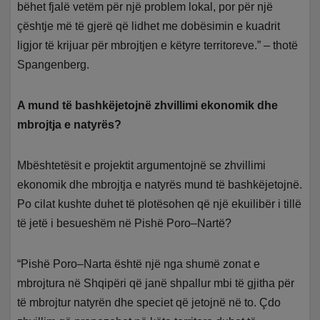
bëhet fjalë vetëm për një problem lokal, por për një
çështje më të gjerë që lidhet me dobësimin e kuadrit
ligjor të krijuar për mbrojtjen e këtyre territoreve.” – thotë
Spangenberg.
A mund të bashkëjetojnë zhvillimi ekonomik dhe
mbrojtja e natyrës?
Mbështetësit e projektit argumentojnë se zhvillimi
ekonomik dhe mbrojtja e natyrës mund të bashkëjetojnë.
Po cilat kushte duhet të plotësohen që një ekuilibër i tillë
të jetë i besueshëm në Pishë Poro–Nartë?
“Pishë Poro–Narta është një nga shumë zonat e
mbrojtura në Shqipëri që janë shpallur mbi të gjitha për
të mbrojtur natyrën dhe speciet që jetojnë në to. Çdo