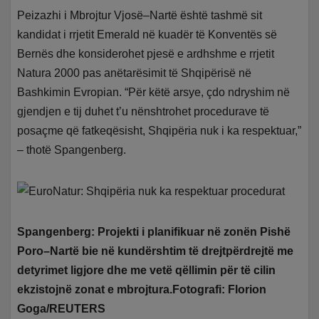
Peizazhi i Mbrojtur Vjosë–Nartë është tashmë sit
kandidat i rrjetit Emerald në kuadër të Konventës së
Bernës dhe konsiderohet pjesë e ardhshme e rrjetit
Natura 2000 pas anëtarësimit të Shqipërisë në
Bashkimin Evropian. “Për këtë arsye, çdo ndryshim në
gjendjen e tij duhet t’u nënshtrohet procedurave të
posaçme që fatkeqësisht, Shqipëria nuk i ka respektuar,”
– thotë Spangenberg.
Spangenberg: Projekti i planifikuar në zonën Pishë
Poro–Nartë bie në kundërshtim të drejtpërdrejtë me
detyrimet ligjore dhe me vetë qëllimin për të cilin
ekzistojnë zonat e mbrojtura.Fotografi: Florion
Goga/REUTERS