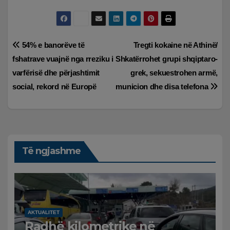
Lëvizje
54% e banorëve të
Tregti kokaine në Athinë/
fshatrave vuajnë nga rreziku i
Shkatërrohet grupi shqiptaro-
te
varfërisë dhe përjashtimit
grek, sekuestrohen armë,
postimet
social, rekord në Europë
municion dhe disa telefona
Të ngjashme
AKTUALITET
Radhë kilometrike në