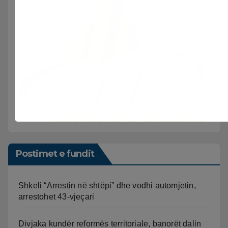
Postimet e fundit
Shkeli “Arrestin në shtëpi” dhe vodhi automjetin,
arrestohet 43-vjeçari
Divjaka kundër reformës territoriale, banorët dalin