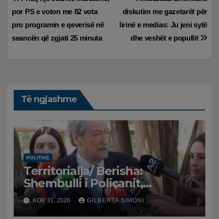
Lëvizje
por PS e voton me 82 vota
diskutim me gazetarët për
te
pro programin e qeverisë në
lirinë e medias: Ju jeni sytë
postimet
seancën që zgjati 25 minuta
dhe veshët e popullit
Të ngjashme
POLITIKË
Territorialja/ Berisha:
Shembulli i Poliçanit,
frymëzim. S’mund të lejohet
KOR 31, 2026
GILBERTA SIMONI
një tiran të shkelmojnë