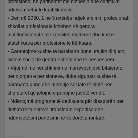
profesional në partneritet me biznesin dhe certifikim
ndërkombëtar të kualifikimeve.
• Deri në 2030, 1 në 3 nxënës ndjek arsimin profesional;
shkollat profesionale kthehen në qendra
multifunksionale me konvikte moderne dhe kurse
afatshkurtra për profesione të kërkuara.
• Garantojme kushte të barabarta pune, trajtim dinjitoz,
sistem social të qëndrueshëm dhe të besueshëm.
• Vijojmë me nënshkrimin e marrëveshjeve bilaterale
për njohjen e pensioneve, duke siguruar kushte të
barabarta pune dhe mbrojtje sociale të plotë për
shqiptarët që jetojnë e punojnë jashtë vendit.
• Ndërtojmë programe të dedikuara për diasporën për
rikthim të talenteve, transferim expertise dhe
ndërmjetësim punësimi në sektorët prioritarë.