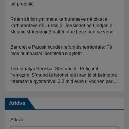
në protestë.
Rriten sërish çmimet e karburanteve në pikat e
karburanteve në Lushnjë. Tensionet në Lindjen e
Mesme shtrenjtojnë naftën dhe benzinën në vend
Banorët e Patosit kundër reformës territoriale: Të
mos humbasim identitetin e qytetit
Territorialja/ Berisha: Shembulli i Poliçanit,
frymëzim. S’mund të lejohet një tiran të shkelmojnë
interesat e qytetarëve! 3.2 mld euro u vodhën për…
Arkiva
Arkiva