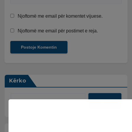
Njoftomë me email për komentet vijuese.
Njoftomë me email për postimet e reja.
Kërko
Kërko