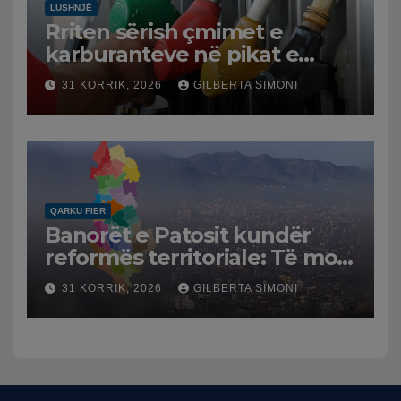
LUSHNJË
Rriten sërish çmimet e
karburanteve në pikat e
karburanteve në Lushnjë.
31 KORRIK, 2026
GILBERTA SIMONI
Tensionet në Lindjen e
Mesme shtrenjtojnë naftën
dhe benzinën në vend
QARKU FIER
Banorët e Patosit kundër
reformës territoriale: Të mos
humbasim identitetin e
31 KORRIK, 2026
GILBERTA SIMONI
qytetit