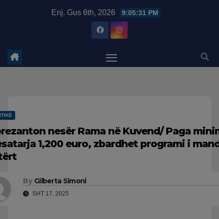
Skip
modal-check
Enj. Gus 6th, 2026
9:05:32 PM
to
content
ITIKË
prezanton nesër Rama në Kuvend/ Paga mini
satarja 1,200 euro, zbardhet programi i mand
tërt
By
Gilberta Simoni
SHT 17, 2025