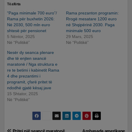
Të afërta
“Paga minimale 700 euro”/
Rama prezanton programin:
Rama për buxhetin 2026:
Rrogë mesatare 1200 euro
Në 2030, 500 mln euro
në Shqipërinë 2030. Paga
shtesë për pensionet
minimale 500 euro
5 Nëntor, 2025
29 Mars, 2025
Në “Politikë”
Në “Politikë”
Nesër dy seanca plenare
dhe të enjten seancë
maratonë / Nga struktura e
re te betimi i kabinetit Rama
4 dhe prezantimi i
programit, çfarë pritet të
ndodhë gjatë kësaj jave
15 Shtator, 2025
Në “Politikë”
Pritej një seancë maratonë,
Ambasada amerikane