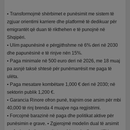
• Transformojmë shërbimet e punësimit me sistem të
zgjuar orientimi karriere dhe platformë të dedikuar për
emigrantët që duan të rikthehen e të punojnë në
Shqipëri.
• Ulim papunësinë e përgjithshme në 6% deri në 2030
dhe papunësinë e të rinjve nën 15%.
• Paga minimale në 500 euro deri në 2026, me 18 muaj
pa asnjë taksë shtesë për punëmarrësit me paga të
ulëta.
• Paga mesatare kombëtare 1,000 € deri në 2030; në
sektorin publik 1,200 €.
• Garancia Rinore ofron punë, trajnim ose arsim për mbi
40,000 të rinj brenda 4 muajve nga regjistrimi.
• Forcojmë barazinë në paga dhe politikat aktive për
punësimin e grave. • Zgjerojmë modelin dual të arsimit