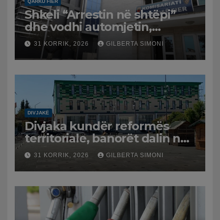
QARKU FIER
Shkeli “Arrestin në shtëpi”
dhe vodhi automjetin,
arrestohet 43-vjeçari
31 KORRIK, 2026
GILBERTA SIMONI
DIVJAKË
Divjaka kundër reformës
territoriale, banorët dalin në
protestë.
31 KORRIK, 2026
GILBERTA SIMONI