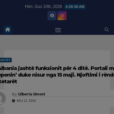
Skip
modal-check
Hën. Gus 10th, 2026
4:29:37 AM
to
content
UALITET
Albania jashtë funksionit për 4 ditë. Portali m
epenin’ duke nisur nga 15 maji. Njoftimi i rë
tetarët
By
Gilberta Simoni
MAJ 12, 2026