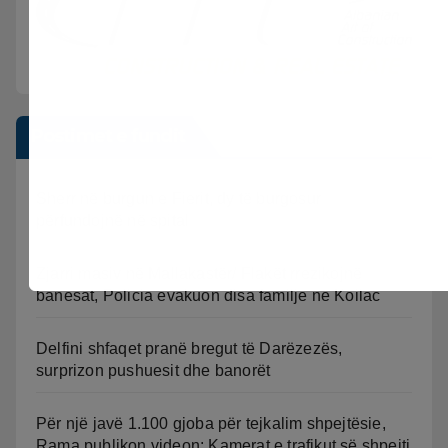
Postimet e fundit
Sherr në burgun e Fierit, dy të burgosur
përfundojnë në spital
Zjarri masiv në Mallakastër/ Flakët rrezikojnë
banesat, Policia evakuon disa familje në Koilac
Delfini shfaqet pranë bregut të Darëzezës,
surprizon pushuesit dhe banorët
Për një javë 1.100 gjoba për tejkalim shpejtësie,
Rama publikon videon: Kamerat e trafikut së shpejti