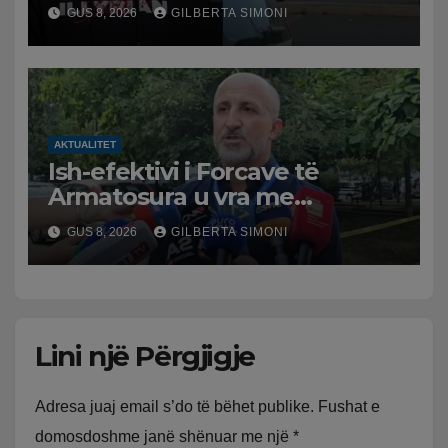
dyqanit të Noizyt në Durrës,
GUS 8, 2026
GILBERTA SIMONI
policia nis hetimet për
ngjarjen
AKTUALITET
Ish-efektivi i Forcave të
Armatosura u vra me
kallashnikov nga shoku i
GUS 8, 2026
GILBERTA SIMONI
fëmijërisë, zv. drejtori i
Hetimit: Kishin konflikt të
mbartur prej disa kohësh
Lini një Përgjigje
Adresa juaj email s’do të bëhet publike.
Fushat e
domosdoshme janë shënuar me një
*