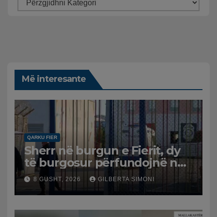
Më interesante
QARKU FIER
Sherr në burgun e Fierit, dy
të burgosur përfundojnë në
spital
8 GUSHT, 2026
GILBERTA SIMONI