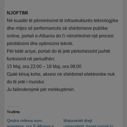
NJOFTIMI
Në kuadër të përmirësimit të infrastrukturës teknologjike
dhe rritjes së performancës së shërbimeve publike
online, portali e-Albania do t’i nënshtrohet një procesi
përditësimi dhe optimizimi teknik.
Për këtë arsye, portali do të jetë përkohësisht jashtë
funksionit në periudhën:
15 Maj, ora 22:00 – 18 Maj, ora 08:00
Gjatë kësaj kohe, aksesi në shërbimet elektronike nuk
do të jetë i mundur.
Ju falënderojmë për mirëkuptimin.
Të afërta
Qindra miliona euro
Maturantët drejt
investime, por E-Albania e
universitetit, hapet portali U-