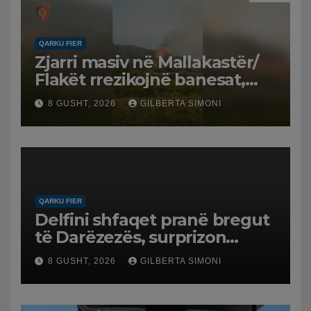
QARKU FIER
Zjarri masiv në Mallakastër/
Flakët rrezikojnë banesat,
Policia evakuon disa familje
8 GUSHT, 2026
GILBERTA SIMONI
në Koilac
QARKU FIER
Delfini shfaqet pranë bregut
të Darëzezës, surprizon
pushuesit dhe banorët
8 GUSHT, 2026
GILBERTA SIMONI