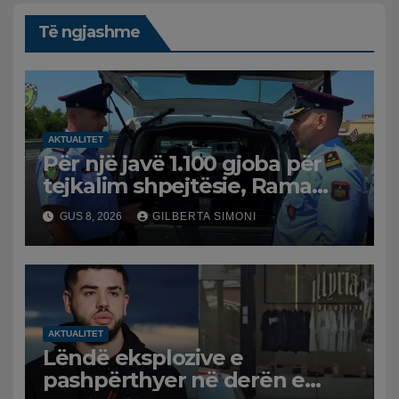
Të ngjashme
AKTUALITET
Për një javë 1.100 gjoba për
tejkalim shpejtësie, Rama
publikon videon: Kamerat e
GUS 8, 2026
GILBERTA SIMONI
trafikut së shpejti në
funksion
AKTUALITET
Lëndë eksplozive e
pashpërthyer në derën e