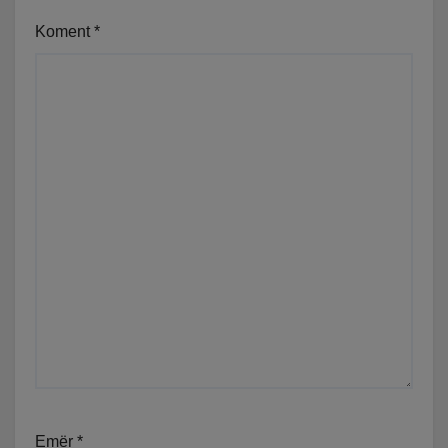
Koment
*
Emër
*