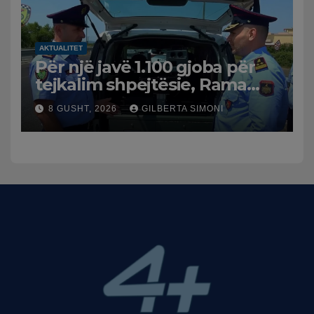
AKTUALITET
Për një javë 1.100 gjoba për
tejkalim shpejtësie, Rama
publikon videon: Kamerat e
8 GUSHT, 2026
GILBERTA SIMONI
trafikut së shpejti në
funksion