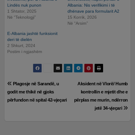
Lindës nuk punon
Albania: Nis verifikimi i të
1 Shtator, 2025
dhënave para formularit A2
Në “Teknologji”
15 Korrik, 2026
Në “Arsim”
E-Albania jashtë funksionit
deri të dielën
2 Shkurt, 2024
Postim i ngjashëm
Lëvizje
Plagosje në Sarandë, u
Aksident në Vlorë/ Humb
godit me thikë në gjoks
kontrollin e mjetit dhe e
te
përfundon në spital 42-vjeçari
përplas me murin, ndërron
postimet
jetë 34-vjeçari