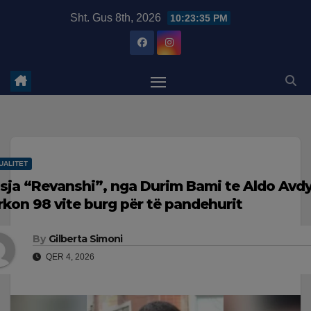
Skip
modal-check
Sht. Gus 8th, 2026
10:23:36 PM
to
content
UALITET
sja “Revanshi”, nga Durim Bami te Aldo Avdy
rkon 98 vite burg për të pandehurit
By
Gilberta Simoni
QER 4, 2026