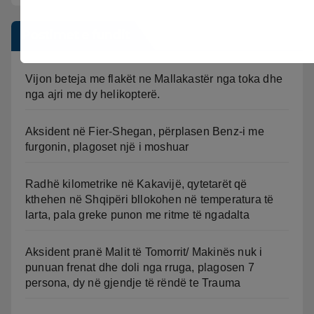
Postimet e fundit
Vijon beteja me flakët ne Mallakastër nga toka dhe
nga ajri me dy helikopterë.
Aksident në Fier-Shegan, përplasen Benz-i me
furgonin, plagoset një i moshuar
Radhë kilometrike në Kakavijë, qytetarët që
kthehen në Shqipëri bllokohen në temperatura të
larta, pala greke punon me ritme të ngadalta
Aksident pranë Malit të Tomorrit/ Makinës nuk i
punuan frenat dhe doli nga rruga, plagosen 7
persona, dy në gjendje të rëndë te Trauma