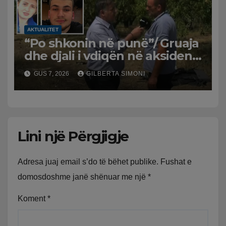
AKTUALITET
“Po shkonin në punë”/ Gruaja
dhe djali i vdiqën në aksident,
shqiptari në Greqi prek
GUS 7, 2026
GILBERTA SIMONI
zemrat: Humba gjithçka!
Lini një Përgjigje
Adresa juaj email s’do të bëhet publike.
Fushat e
domosdoshme janë shënuar me një
*
Koment
*