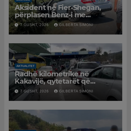
Aksident në Fier-Shegan,
përplasen Benz-i me
furgonin, plagoset një i
7 GUSHT, 2026
GILBERTA SIMONI
moshuar
AKTUALITET
Radhë kilometrike në
Kakavijë, qytetarët që
kthehen në Shqipëri
7 GUSHT, 2026
GILBERTA SIMONI
bllokohen në temperatura të
larta, pala greke punon me
ritme të ngadalta