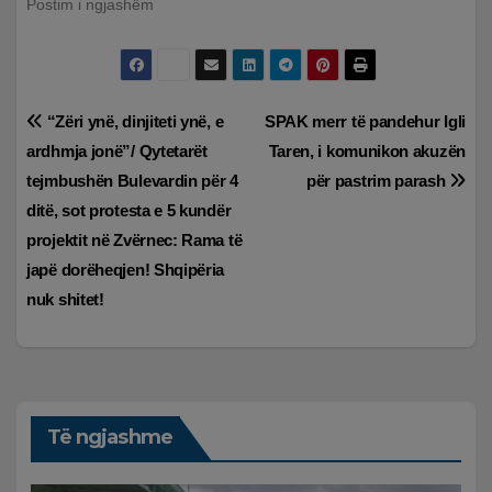
Postim i ngjashëm
Lëvizje
“Zëri ynë, dinjiteti ynë, e
SPAK merr të pandehur Igli
ardhmja jonë”/ Qytetarët
Taren, i komunikon akuzën
te
tejmbushën Bulevardin për 4
për pastrim parash
postimet
ditë, sot protesta e 5 kundër
projektit në Zvërnec: Rama të
japë dorëheqjen! Shqipëria
nuk shitet!
Të ngjashme