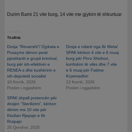
Durim Bami 21 vite burg, 14 vite me gjykim të shkurtuar
Të afërta
Dosja “Revanshi”/ Gjykata e
Dosja e ndarë nga Ilir Meta/
Posaçme dënon pesë
SPAK kërkon 4 vite e 6 muaj
pjesëtarët e grupit kriminal,
burg për Pirro Xhixhon,
burg për ish-efektivin e
konfiskim të vilës dhe 7 vite
RENEA-s dhe kushëririn e
e 6 muaj për Fatime
ish-deputetit socialist
Kryemadhin
10 Korrik, 2026
13 Korrik, 2026
Postim i ngjashëm
Postim i ngjashëm
SPAK shpall pretencën për
dosjen “Sterilizimi”, kërkon
dënim me 10 vite për
Klodian Rjepajn e Ilir
Rrapajn
25 Qershor, 2025