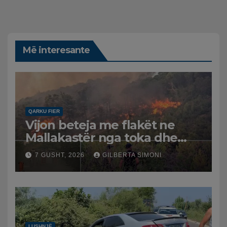
Më interesante
QARKU FIER
Vijon beteja me flakët ne
Mallakastër nga toka dhe
nga ajri me dy helikopterë.
7 GUSHT, 2026
GILBERTA SIMONI
LUSHNJË