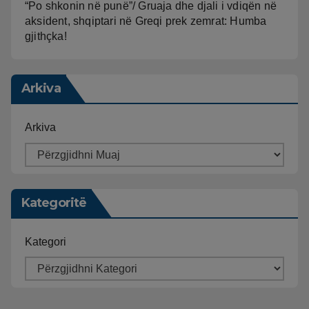
“Po shkonin në punë”/ Gruaja dhe djali i vdiqën në
aksident, shqiptari në Greqi prek zemrat: Humba
gjithçka!
Arkiva
Arkiva
Kategoritë
Kategori