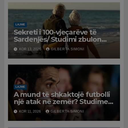
LAJME
Sekreti i 100-vjeçarëve të
Sardenjës/ Studimi zbulon
rolin e mendjes dhe
KOR 13, 2026
GILBERTA SIMONI
emocioneve
LAJME
A mund të shkaktojë futbolli
një atak në zemër? Studimet
zbulojnë rrezikun që sjell
KOR 11, 2026
GILBERTA SIMONI
stresi i ndeshjeve për tifozët