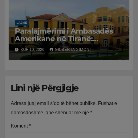
LAJME
Paralajmërimi i Ambasadës
Amerikane në Tiranë:
Prindërit që përdorin vizat
KOR 10, 2026
GILBERTA SIMONI
turistike për të lindur në
SHBA mund të mos u
rinovohet në të ardhmen
Lini një Përgjigje
Adresa juaj email s’do të bëhet publike.
Fushat e
domosdoshme janë shënuar me një
*
Koment
*