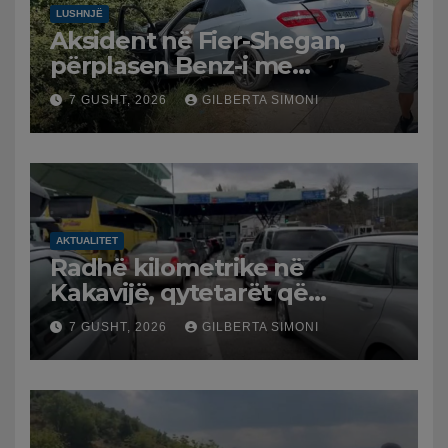
LUSHNJË
Aksident në Fier-Shegan,
përplasen Benz-i me
furgonin, plagoset një i
7 GUSHT, 2026
GILBERTA SIMONI
moshuar
AKTUALITET
Radhë kilometrike në
Kakavijë, qytetarët që
kthehen në Shqipëri
7 GUSHT, 2026
GILBERTA SIMONI
bllokohen në temperatura të
larta, pala greke punon me
ritme të ngadalta