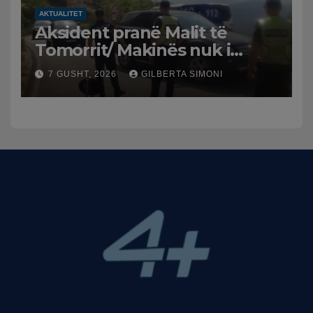
AKTUALITET
Aksident pranë Malit të
Tomorrit/ Makinës nuk i
punuan frenat dhe doli nga
7 GUSHT, 2026
GILBERTA SIMONI
rruga, plagosen 7 persona,
dy në gjendje të rëndë te
Trauma