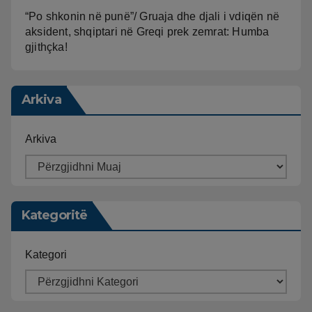
“Po shkonin në punë”/ Gruaja dhe djali i vdiqën në
aksident, shqiptari në Greqi prek zemrat: Humba
gjithçka!
Arkiva
Arkiva
Kategoritë
Kategori