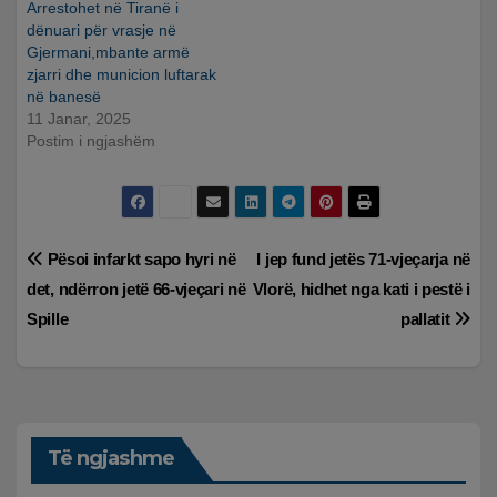
Arrestohet në Tiranë i
dënuari për vrasje në
Gjermani,mbante armë
zjarri dhe municion luftarak
në banesë
11 Janar, 2025
Postim i ngjashëm
Lëvizje
Pësoi infarkt sapo hyri në
I jep fund jetës 71-vjeçarja në
det, ndërron jetë 66-vjeçari në
Vlorë, hidhet nga kati i pestë i
te
Spille
pallatit
postimet
Të ngjashme