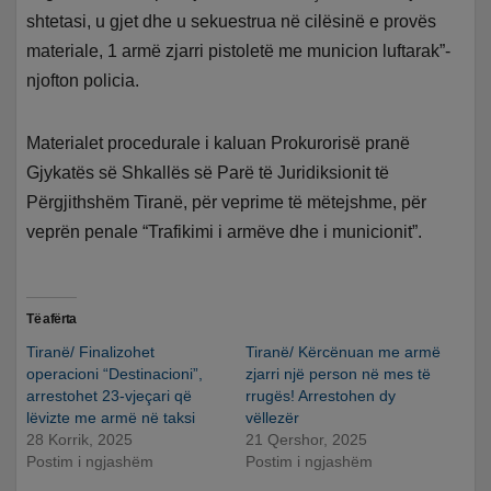
shtetasi, u gjet dhe u sekuestrua në cilësinë e provës
materiale, 1 armë zjarri pistoletë me municion luftarak”-
njofton policia.
Materialet procedurale i kaluan Prokurorisë pranë
Gjykatës së Shkallës së Parë të Juridiksionit të
Përgjithshëm Tiranë, për veprime të mëtejshme, për
veprën penale “Trafikimi i armëve dhe i municionit”.
Të afërta
Tiranë/ Finalizohet
Tiranë/ Kërcënuan me armë
operacioni “Destinacioni”,
zjarri një person në mes të
arrestohet 23-vjeçari që
rrugës! Arrestohen dy
lëvizte me armë në taksi
vëllezër
28 Korrik, 2025
21 Qershor, 2025
Postim i ngjashëm
Postim i ngjashëm