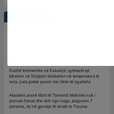
Postimet e fundit
Vijon beteja me flakët ne Mallakastër nga toka dhe
nga ajri me dy helikopterë.
Aksident në Fier-Shegan, përplasen Benz-i me
furgonin, plagoset një i moshuar
Radhë kilometrike në Kakavijë, qytetarët që
kthehen në Shqipëri bllokohen në temperatura të
larta, pala greke punon me ritme të ngadalta
Aksident pranë Malit të Tomorrit/ Makinës nuk i
punuan frenat dhe doli nga rruga, plagosen 7
persona, dy në gjendje të rëndë te Trauma