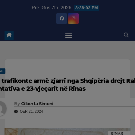
Skip
modal-check
Pre. Gus 7th, 2026
8:38:03 PM
to
content
ME
 trafikonte armë zjarri nga Shqipëria drejt It
ntativa e 23-vjeçarit në Rinas
By
Gilberta Simoni
QER 21, 2024