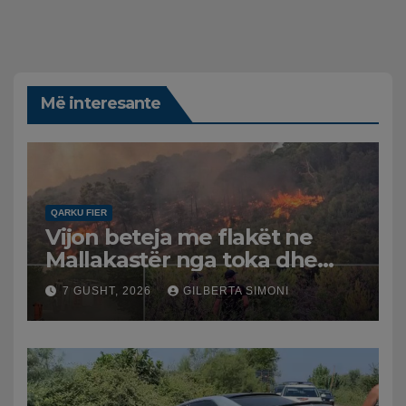
Më interesante
QARKU FIER
Vijon beteja me flakët ne
Mallakastër nga toka dhe
nga ajri me dy helikopterë.
7 GUSHT, 2026
GILBERTA SIMONI