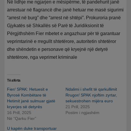
Në lidhje me ngjarjen e mësipërme, të pandehurit janë
arrestuar në flagrancë dhe janë hetuar me masë sigurimi
“arrest në burg” dhe “arrest në shtëpi”. Prokuroria pranë
Gjykatës së Shkallës së Parë të Juridiksionit të
Përgjithshëm Fier mbetet e angazhuar për të garantuar
veprimtarinë e rregullt shtetërore, autoritetin shtetëror
dhe shëndetin e personave që kryejnë një detyrë
shtetërore, nga veprimet kriminale
Të afërta
Fier/ SPAK: Hetuesit e
Ndalimi i shefit të qarkullimit
Byrosë Kombëtare të
Rrugor/ SPAK njoftim zyrtar,
Hetimit janë sulmuar gjatë
sekuestrohen mijëra euro
kryerjes së detyrës
21 Prill, 2025
16 Prill, 2025
Postim i ngjashëm
Në “Qarku Fier”
U kapën duke transportuar