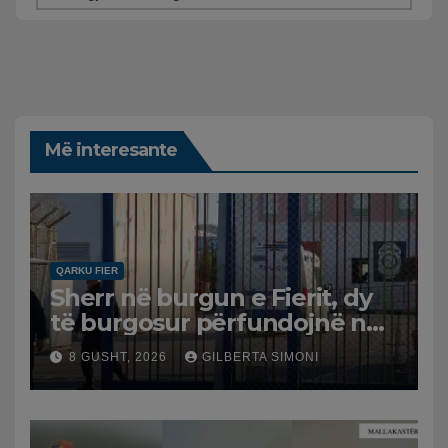
Më interesante
QARKU FIER
Sherr në burgun e Fierit, dy
të burgosur përfundojnë në
spital
8 GUSHT, 2026
GILBERTA SIMONI