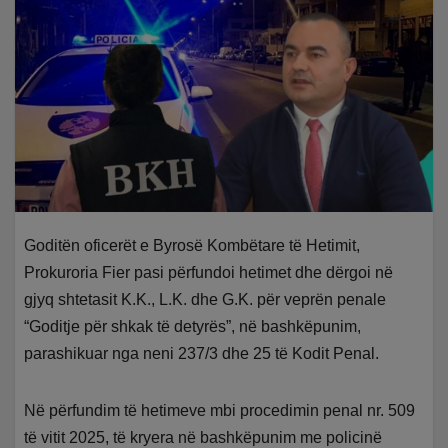
Goditën oficerët e Byrosë Kombëtare të Hetimit,
Prokuroria Fier pasi përfundoi hetimet dhe dërgoi në
gjyq shtetasit K.K., L.K. dhe G.K. për veprën penale
“Goditje për shkak të detyrës”, në bashkëpunim,
parashikuar nga neni 237/3 dhe 25 të Kodit Penal.
Në përfundim të hetimeve mbi procedimin penal nr. 509
të vitit 2025, të kryera në bashkëpunim me policinë