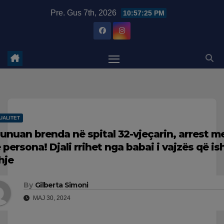
Skip
modal-check
Pre. Gus 7th, 2026
10:57:26 PM
to
content
UALITET
unuan brenda në spital 32-vjeçarin, arrest m
e persona! Djali rrihet nga babai i vajzës që is
hje
By
Gilberta Simoni
MAJ 30, 2024