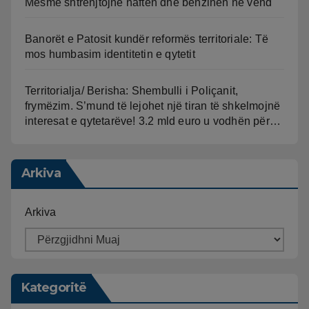
Mesme shtrenjtojnë naftën dhe benzinën në vend
Banorët e Patosit kundër reformës territoriale: Të
mos humbasim identitetin e qytetit
Territorialja/ Berisha: Shembulli i Poliçanit,
frymëzim. S’mund të lejohet një tiran të shkelmojnë
interesat e qytetarëve! 3.2 mld euro u vodhën për…
Arkiva
Arkiva
Kategoritë