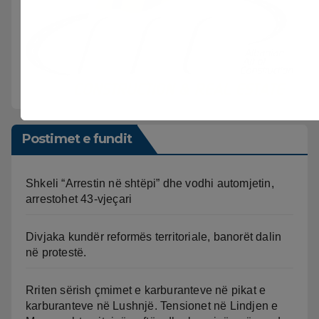
Postimet e fundit
Shkeli “Arrestin në shtëpi” dhe vodhi automjetin,
arrestohet 43-vjeçari
Divjaka kundër reformës territoriale, banorët dalin
në protestë.
Rriten sërish çmimet e karburanteve në pikat e
karburanteve në Lushnjë. Tensionet në Lindjen e