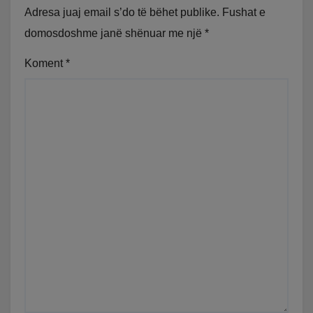
Adresa juaj email s’do të bëhet publike.
Fushat e
domosdoshme janë shënuar me një
*
Koment
*