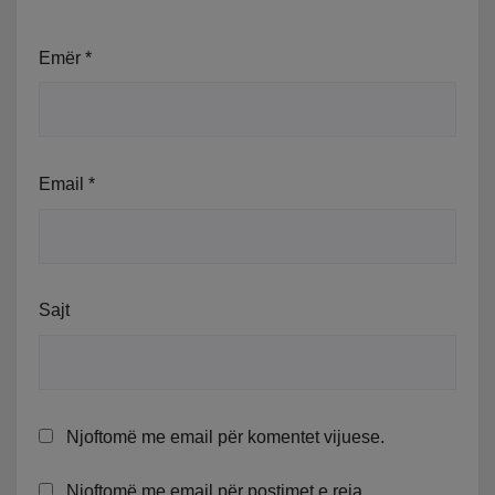
Emër
*
Email
*
Sajt
Njoftomë me email për komentet vijuese.
Njoftomë me email për postimet e reja.