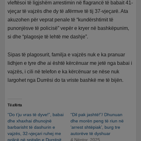
vleftësoi të ligjshëm arrestimin në flagrancë të babait 41-
vjeçar të vajzës dhe dy të afërmve të tij 37-vjeçarë. Ata
akuzohen për veprat penale të “kundërshtimit të
punonjësve të policisë” vepër e kryer në bashkëpunim,
si dhe “plagosje të lehtë me dashje”.
Sipas të plagosurit, familja e vajzës nuk e ka pranuar
lidhjen e tyre dhe ai është kërcënuar me jetë nga babai i
vajzës, i cili në telefon e ka kërcënuar se nëse nuk
largohet nga Durrësi do ta vriste bashkë me të bijën.
Të afërta
“Do t’ju vras të dyve!”, babai
“Dil pak jashtë!”/ Dhunuan
dhe xhaxhai dhunojnë
dhe morën peng të riun në
barbarisht të dashurin e
‘arrest shtëpiak’, burg tre
vajzës, 32-vjeçari ruhej me
autorëve të dyshuar
policë në spitalin e Durrësit,
4 Nëntor, 2025