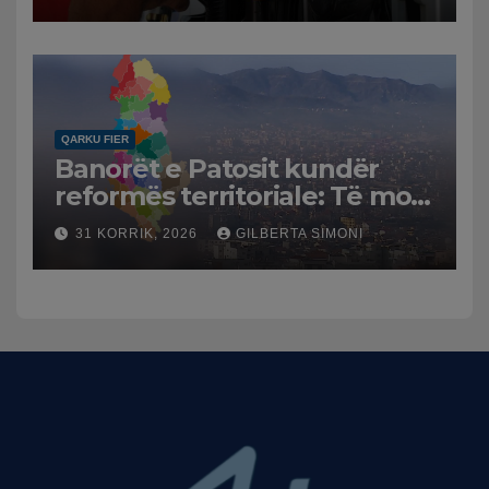
Tensionet në Lindjen e
Mesme shtrenjtojnë naftën
dhe benzinën në vend
QARKU FIER
Banorët e Patosit kundër
reformës territoriale: Të mos
humbasim identitetin e
31 KORRIK, 2026
GILBERTA SIMONI
qytetit