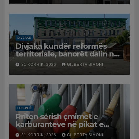
DIVJAKË
Divjaka kundër reformës
territoriale, banorët dalin në
protestë.
31 KORRIK, 2026
GILBERTA SIMONI
LUSHNJË
Rriten sërish çmimet e
karburanteve në pikat e
karburanteve në Lushnjë.
31 KORRIK, 2026
GILBERTA SIMONI