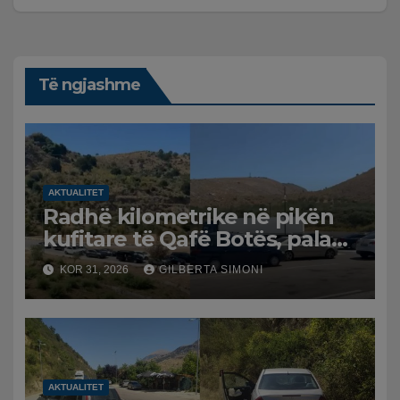
Të ngjashme
AKTUALITET
Radhë kilometrike në pikën
kufitare të Qafë Botës, pala
greke raporton defekt në
KOR 31, 2026
GILBERTA SIMONI
sistem, qytetarët mbeten të
bllokuar
AKTUALITET