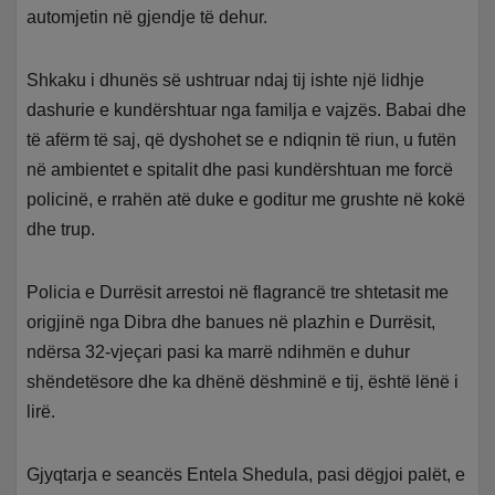
automjetin në gjendje të dehur.
Shkaku i dhunës së ushtruar ndaj tij ishte një lidhje
dashurie e kundërshtuar nga familja e vajzës. Babai dhe
të afërm të saj, që dyshohet se e ndiqnin të riun, u futën
në ambientet e spitalit dhe pasi kundërshtuan me forcë
policinë, e rrahën atë duke e goditur me grushte në kokë
dhe trup.
Policia e Durrësit arrestoi në flagrancë tre shtetasit me
origjinë nga Dibra dhe banues në plazhin e Durrësit,
ndërsa 32-vjeçari pasi ka marrë ndihmën e duhur
shëndetësore dhe ka dhënë dëshminë e tij, është lënë i
lirë.
Gjyqtarja e seancës Entela Shedula, pasi dëgjoi palët, e