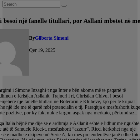
i besoi një fanellë titullari, por Asllani mbetet në m
By
Gilberta Simoni
Qer 19, 2025
rgimi i Simone Inzaghi-t nga Inter e bën akoma më të paqartë të
dhmen e Kristjan Asllanit. Trajneri i ri, Christian Chivu, i besoi
njëherë një fanellë titullari në Botërorin e Klubeve, kjo për të krijuar
he një ide më të qartë mbi potencialin e tij. Paraqitja e mesfushorit kuq
hte pozitive, por ky fakt nuk e largon aspak nga merkato, përkundrazi.
a Italia bëjnë me dije se e ardhmja e Asllanit është e lidhur me ngushtë
 atë të Samuele Ricci-t, mesfushorit “azzurr”. Ricci kërkohet nga një
esë e madhe e ekipeve në Serie A, ku mes pretendentëve janë edhe Inte