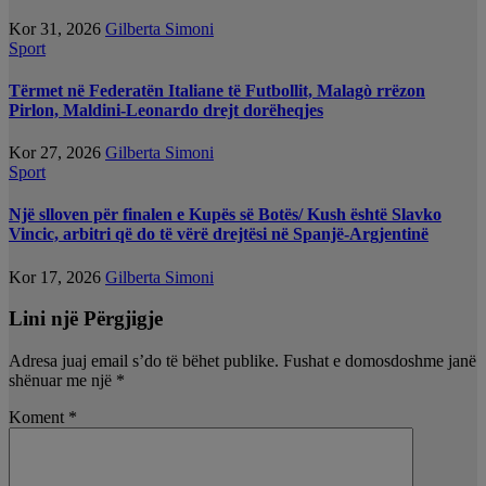
Kor 31, 2026
Gilberta Simoni
Sport
Tërmet në Federatën Italiane të Futbollit, Malagò rrëzon
Pirlon, Maldini-Leonardo drejt dorëheqjes
Kor 27, 2026
Gilberta Simoni
Sport
Një slloven për finalen e Kupës së Botës/ Kush është Slavko
Vincic, arbitri që do të vërë drejtësi në Spanjë-Argjentinë
Kor 17, 2026
Gilberta Simoni
Lini një Përgjigje
Adresa juaj email s’do të bëhet publike.
Fushat e domosdoshme janë
shënuar me një
*
Koment
*