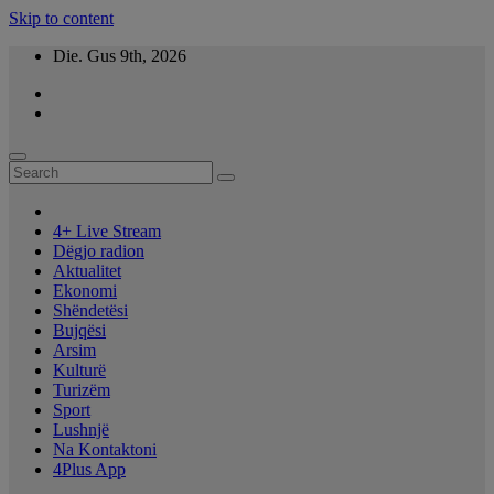
Skip to content
Die. Gus 9th, 2026
4+ Live Stream
Dëgjo radion
Aktualitet
Ekonomi
Shëndetësi
Bujqësi
Arsim
Kulturë
Turizëm
Sport
Lushnjë
Na Kontaktoni
4Plus App