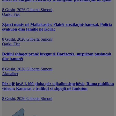
8 Gusht, 2026
Gilberta Simoni
Qarku Fier
Zjarri masiv në Mallakastër/ Flakët rrezikojnë banesat, Policia
evakuon disa familje në Koilac
8 Gusht, 2026
Gilberta Simoni
Qarku Fier
Delfini shfaqet pranë bregut të Darëzezës, surprizon pushuesit
dhe banorët
8 Gusht, 2026
Gilberta Simoni
Aktualitet
Për një javë 1.100 gjoba për tejkalim shpejtësie, Rama publikon
videon: Kamerat e trafikut së shpejti në funksion
8 Gusht, 2026
Gilberta Simoni