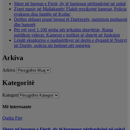
Sherr në burgun e Fierit, dy të burgosur përfundojnë në spital
Zjarri masiv në Mallakastër/ Flakët rrezikojnë banesat, Policia
evakuon disa familje në Koilac
Delfini shfaqet pranë bregut të Darëzezës, surprizon pushuesit
dhe banorët
Për një javë 1.100 gjoba për tejkalim shpejtësie, Rama
publikon videon: Kamerat e trafikut së shpejti në funksion
Lëndë eksplozive e pashpërthyer në derën e dyqanit të Noizyt
në Durrës, policia nis hetimet për ngjarjen
Arkiva
Arkiva
Kategoritë
Kategori
Më interesante
Qarku Fier
Sherr në burgun e Fierit, dy të burgosur përfundojnë në spital