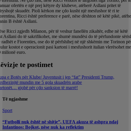
Fiorentina. Në çdo rast, nëse Ricci vendos të largohet nga Torino, për t
anuar ofertën e një prej këtyre dy klubeve, atëherë Asllani pritet të
ryshojë skuadër. Pioli kërkon me çdo kusht një mesfushor të ri te
orentina, Ricci është preference e parë, nëse dështon në këtë pikë, atëh
anin B është Asllani.
se Ricci zgjedh Milanon, për të veshur fanellën zikaltër, edhe në këtë
st Asllani do të sakrifikohet, me shumë mundësi do të përfundonte sëris
 radhët e Fiorenties, ose do të përfshihej në një shkëmin me Torinon pë
 ulur kostot e operacionit pasi kartoni i mesfushorit italian vlerësohet m
 milionë euro.
ëvizje te postimet
pa e Botës për Klube/ Juventusit i jep “fat” Presidenti Trump,
rdhezinjtë mundin me 5 gola skuadrën arabe
rtonët… gjobë për çdo sanksion të marrë!
Të ngjashme
Sport
“Futbolli nuk është në shitje”, UEFA akuza të ashpra ndaj
Infantinos: Bojkot, nëse nuk ka reflektim