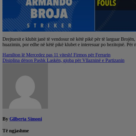
Drejtuesit e klubit janë të vendosur në këtë pikë për të larguar Brojë
huazimin, por edhe në këtë pikë klubet e interesuar po hezitojnë. Për
Lëvizje
Hamilton lë Mercedez pas 11 vitesh! Firmos për Ferrarin
Disiplina dënon Pashk Laskën, gjoba për Vllazninë e Partizanin
te
postimet
By
Gilberta Simoni
Të ngjashme