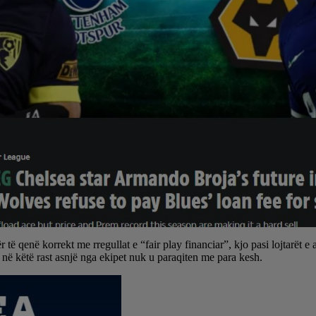
 qenë korrekt me rregullat e “fair play financiar”, kjo pasi lojtarët e a
 në këtë rast asnjë nga ekipet nuk u paraqiten me para kesh.