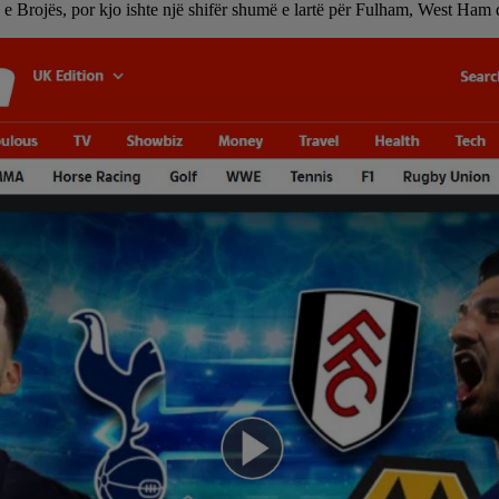
 e Brojës, por kjo ishte një shifër shumë e lartë për Fulham, West Ham