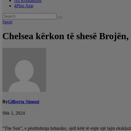
Na Kontaktoni
4Plus App
Sport
Chelsea kërkon të shesë Brojën,
By
Gilberta Simoni
Shk 1, 2024
“The Sun”, e përditshmja britanike, sjell këtë të enjte një lajm ekskl