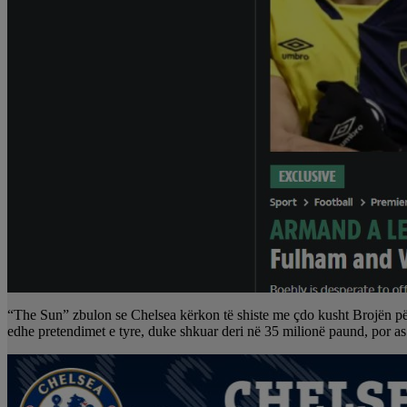
“The Sun” zbulon se Chelsea kërkon të shiste me çdo kusht Brojën për të
edhe pretendimet e tyre, duke shkuar deri në 35 milionë paund, por as