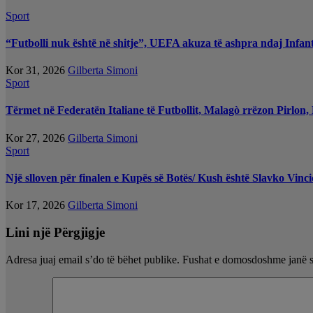
Sport
“Futbolli nuk është në shitje”, UEFA akuza të ashpra ndaj Infant
Kor 31, 2026
Gilberta Simoni
Sport
Tërmet në Federatën Italiane të Futbollit, Malagò rrëzon Pirlon
Kor 27, 2026
Gilberta Simoni
Sport
Një slloven për finalen e Kupës së Botës/ Kush është Slavko Vincic
Kor 17, 2026
Gilberta Simoni
Lini një Përgjigje
Adresa juaj email s’do të bëhet publike.
Fushat e domosdoshme janë 