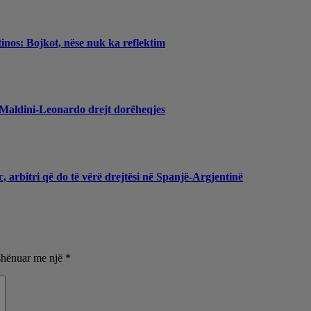
inos: Bojkot, nëse nuk ka reflektim
, Maldini-Leonardo drejt dorëheqjes
, arbitri që do të vërë drejtësi në Spanjë-Argjentinë
shënuar me një
*