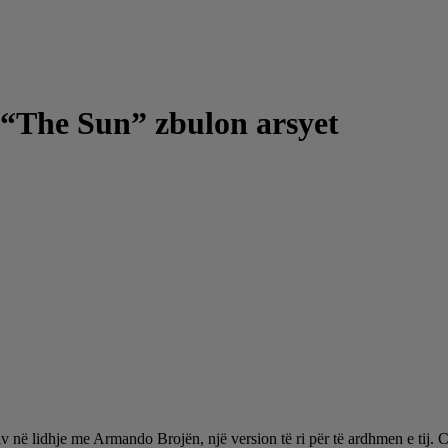
 “The Sun” zbulon arsyet
uziv në lidhje me Armando Brojën, një version të ri për të ardhmen e tij.