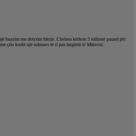
ër një huazim me detyrim blerje. Chelsea kërkon 5 milionë paund për
e çdo kusht një sulmues të ri pas largimit të Mitrovic.