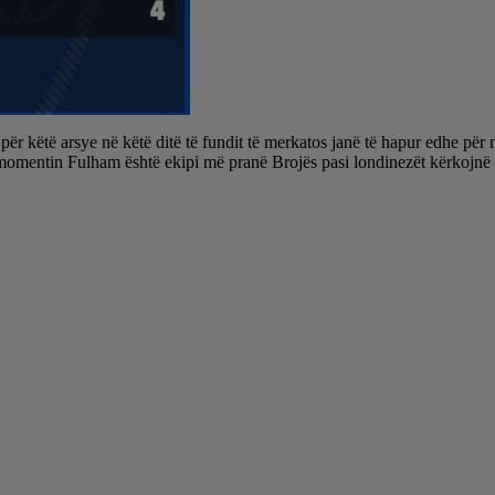
n, për këtë arsye në këtë ditë të fundit të merkatos janë të hapur edhe p
 momentin Fulham është ekipi më pranë Brojës pasi londinezët kërkojnë m