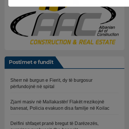
Postimet e fundit
Sherr në burgun e Fierit, dy të burgosur
përfundojnë në spital
Zjarri masiv në Mallakastër/ Flakët rrezikojnë
banesat, Policia evakuon disa familje në Koilac
Delfini shfaqet pranë bregut të Darëzezës,