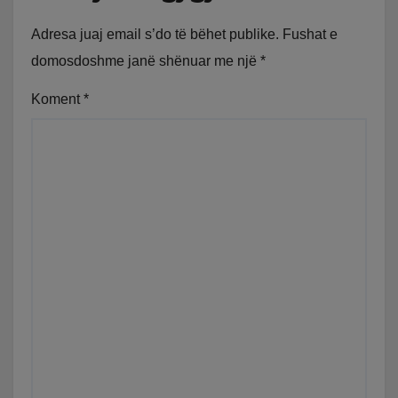
Adresa juaj email s’do të bëhet publike.
Fushat e
domosdoshme janë shënuar me një
*
Koment
*