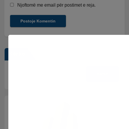
Njoftomë me email për postimet e reja.
Kërko
Kërko