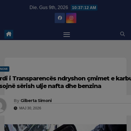
Skip
modal-check
Die. Gus 9th, 2026
10:37:13 AM
to
content
NOMI
rdi i Transparencës ndryshon çmimet e karb
sojnë sërish ulje nafta dhe benzina
By
Gilberta Simoni
MAJ 30, 2026