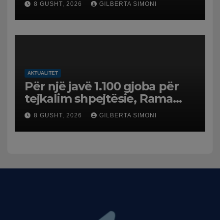
8 GUSHT, 2026
GILBERTA SIMONI
AKTUALITET
Për një javë 1.100 gjoba për
tejkalim shpejtësie, Rama
publikon videon: Kamerat e
8 GUSHT, 2026
GILBERTA SIMONI
trafikut së shpejti në
funksion