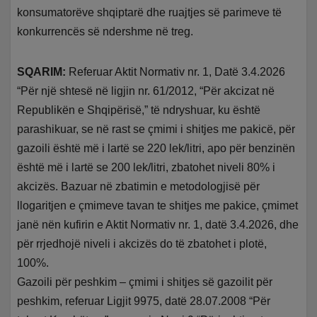
konsumatorëve shqiptarë dhe ruajtjes së parimeve të
konkurrencës së ndershme në treg.
SQARIM:
Referuar Aktit Normativ nr. 1, Datë 3.4.2026
“Për një shtesë në ligjin nr. 61/2012, “Për akcizat në
Republikën e Shqipërisë,” të ndryshuar, ku është
parashikuar, se në rast se çmimi i shitjes me pakicë, për
gazoili është më i lartë se 220 lek/litri, apo për benzinën
është më i lartë se 200 lek/litri, zbatohet niveli 80% i
akcizës. Bazuar në zbatimin e metodologjisë për
llogaritjen e çmimeve tavan te shitjes me pakice, çmimet
janë nën kufirin e Aktit Normativ nr. 1, datë 3.4.2026, dhe
për rrjedhojë niveli i akcizës do të zbatohet i plotë,
100%.
Gazoili për peshkim – çmimi i shitjes së gazoilit për
peshkim, referuar Ligjit 9975, datë 28.07.2008 “Për