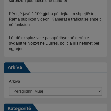
surprizon pushuesit dhe banorët
Për një javë 1.100 gjoba për tejkalim shpejtësie,
Rama publikon videon: Kamerat e trafikut së shpejti
në funksion
Lëndë eksplozive e pashpërthyer në derën e
dyqanit të Noizyt në Durrës, policia nis hetimet për
ngjarjen
Arkiva
Arkiva
Kategoritë