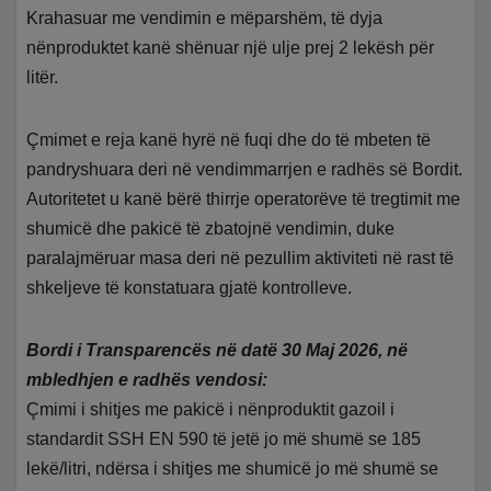
Krahasuar me vendimin e mëparshëm, të dyja
nënproduktet kanë shënuar një ulje prej 2 lekësh për
litër.
Çmimet e reja kanë hyrë në fuqi dhe do të mbeten të
pandryshuara deri në vendimmarrjen e radhës së Bordit.
Autoritetet u kanë bërë thirrje operatorëve të tregtimit me
shumicë dhe pakicë të zbatojnë vendimin, duke
paralajmëruar masa deri në pezullim aktiviteti në rast të
shkeljeve të konstatuara gjatë kontrolleve.
Bordi i Transparencës në datë 30 Maj 2026, në
mbledhjen e radhës vendosi:
Çmimi i shitjes me pakicë i nënproduktit gazoil i
standardit SSH EN 590 të jetë jo më shumë se 185
lekë/litri, ndërsa i shitjes me shumicë jo më shumë se