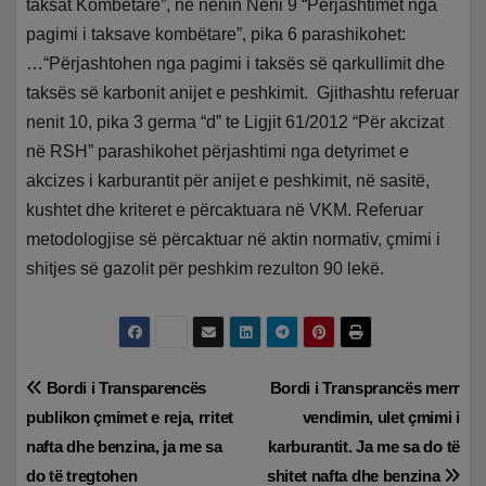
taksat Kombëtare”, ne nenin Neni 9 “Përjashtimet nga
pagimi i taksave kombëtare”, pika 6 parashikohet:
…“Përjashtohen nga pagimi i taksës së qarkullimit dhe
taksës së karbonit anijet e peshkimit. Gjithashtu referuar
nenit 10, pika 3 germa “d” te Ligjit 61/2012 “Për akcizat
në RSH” parashikohet përjashtimi nga detyrimet e
akcizes i karburantit për anijet e peshkimit, në sasitë,
kushtet dhe kriteret e përcaktuara në VKM. Referuar
metodologjise së përcaktuar në aktin normativ, çmimi i
shitjes së gazolit për peshkim rezulton 90 lekë.
Lëvizje
Bordi i Transparencës
Bordi i Transprancës merr
publikon çmimet e reja, rritet
vendimin, ulet çmimi i
te
nafta dhe benzina, ja me sa
karburantit. Ja me sa do të
postimet
do të tregtohen
shitet nafta dhe benzina