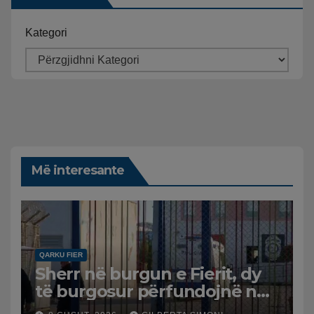
Kategori
Më interesante
QARKU FIER
Sherr në burgun e Fierit, dy
të burgosur përfundojnë në
spital