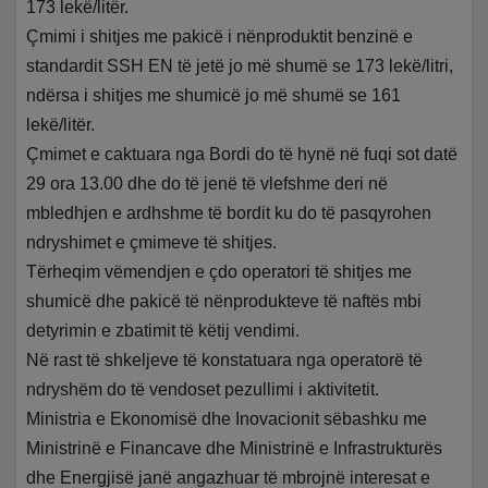
173 lekë/litër.
Çmimi i shitjes me pakicë i nënproduktit benzinë e
standardit SSH EN të jetë jo më shumë se 173 lekë/litri,
ndërsa i shitjes me shumicë jo më shumë se 161
lekë/litër.
Çmimet e caktuara nga Bordi do të hynë në fuqi sot datë
29 ora 13.00 dhe do të jenë të vlefshme deri në
mbledhjen e ardhshme të bordit ku do të pasqyrohen
ndryshimet e çmimeve të shitjes.
Tërheqim vëmendjen e çdo operatori të shitjes me
shumicë dhe pakicë të nënprodukteve të naftës mbi
detyrimin e zbatimit të këtij vendimi.
Në rast të shkeljeve të konstatuara nga operatorë të
ndryshëm do të vendoset pezullimi i aktivitetit.
Ministria e Ekonomisë dhe Inovacionit sëbashku me
Ministrinë e Financave dhe Ministrinë e Infrastrukturës
dhe Energjisë janë angazhuar të mbrojnë interesat e