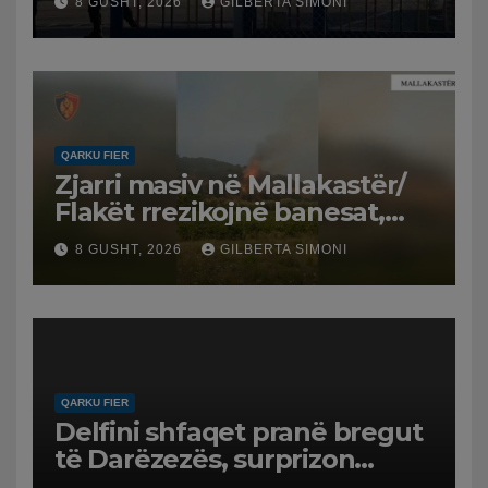
8 GUSHT, 2026
GILBERTA SIMONI
QARKU FIER
Zjarri masiv në Mallakastër/
Flakët rrezikojnë banesat,
Policia evakuon disa familje
8 GUSHT, 2026
GILBERTA SIMONI
në Koilac
QARKU FIER
Delfini shfaqet pranë bregut
të Darëzezës, surprizon
pushuesit dhe banorët