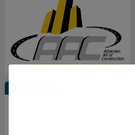
Postimet e fundit
Vijon beteja me flakët ne Mallakastër nga toka dhe
nga ajri me dy helikopterë.
Aksident në Fier-Shegan, përplasen Benz-i me