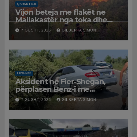
QARKU FIER
Vijon beteja me flakët ne
Mallakastër nga toka dhe
nga ajri me dy helikopterë.
7 GUSHT, 2026
GILBERTA SIMONI
LUSHNJË
Aksident në Fier-Shegan,
përplasen Benz-i me
furgonin, plagoset një i
7 GUSHT, 2026
GILBERTA SIMONI
moshuar