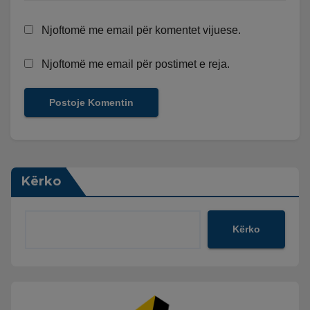
Njoftomë me email për komentet vijuese.
Njoftomë me email për postimet e reja.
Kërko
Kërko