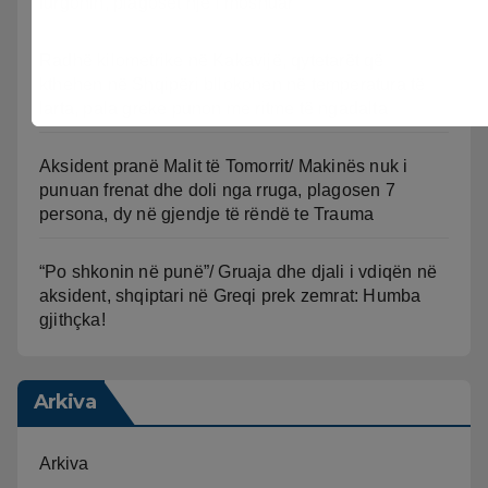
furgonin, plagoset një i moshuar
Radhë kilometrike në Kakavijë, qytetarët që
kthehen në Shqipëri bllokohen në temperatura të
larta, pala greke punon me ritme të ngadalta
Aksident pranë Malit të Tomorrit/ Makinës nuk i
punuan frenat dhe doli nga rruga, plagosen 7
persona, dy në gjendje të rëndë te Trauma
“Po shkonin në punë”/ Gruaja dhe djali i vdiqën në
aksident, shqiptari në Greqi prek zemrat: Humba
gjithçka!
Arkiva
Arkiva