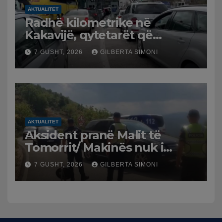
AKTUALITET
Radhë kilometrike në
Kakavijë, qytetarët që
kthehen në Shqipëri
7 GUSHT, 2026
GILBERTA SIMONI
bllokohen në temperatura të
larta, pala greke punon me
ritme të ngadalta
AKTUALITET
Aksident pranë Malit të
Tomorrit/ Makinës nuk i
punuan frenat dhe doli nga
7 GUSHT, 2026
GILBERTA SIMONI
rruga, plagosen 7 persona,
dy në gjendje të rëndë te
Trauma