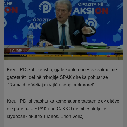
Kreu i PD Sali Berisha, gjatë konferencës së sotme me
gazetarët i del në mbrojtje SPAK dhe ka pohuar se
“Rama dhe Veliaj mbajtën peng prokurorët”.
Kreu i PD, gjithashtu ka komentuar protestën e dy ditëve
më parë para SPAK dhe GJKKO në mbështetje të
kryebashkiakut të Tiranës, Erion Veliaj.