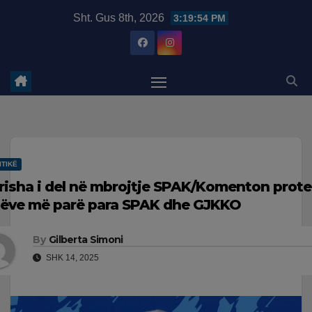
Skip
modal-check
Sht. Gus 8th, 2026
3:19:54 PM
to
content
ITIKË
risha i del në mbrojtje SPAK/Komenton prote
tëve më parë para SPAK dhe GJKKO
By
Gilberta Simoni
SHK 14, 2025