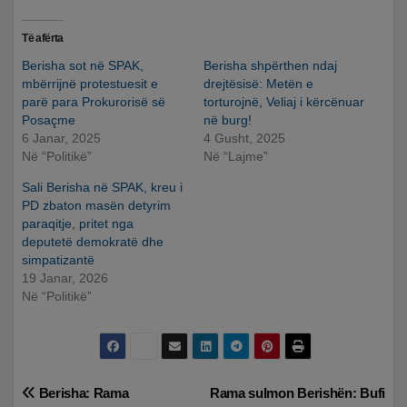
Të afërta
Berisha sot në SPAK,
Berisha shpërthen ndaj
mbërrijnë protestuesit e
drejtësisë: Metën e
parë para Prokurorisë së
torturojnë, Veliaj i kërcënuar
Posaçme
në burg!
6 Janar, 2025
4 Gusht, 2025
Në “Politikë”
Në “Lajme”
Sali Berisha në SPAK, kreu i
PD zbaton masën detyrim
paraqitje, pritet nga
deputetë demokratë dhe
simpatizantë
19 Janar, 2026
Në “Politikë”
Lëvizje
Berisha: Rama
Rama sulmon Berishën: Bufi