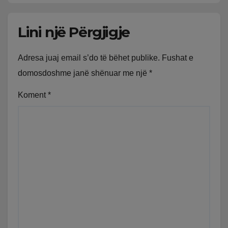
Lini një Përgjigje
Adresa juaj email s’do të bëhet publike.
Fushat e
domosdoshme janë shënuar me një
*
Koment
*