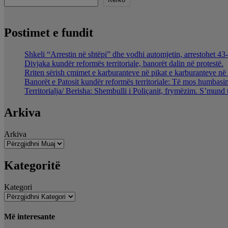
Postimet e fundit
Shkeli “Arrestin në shtëpi” dhe vodhi automjetin, arrestohet 43-
Divjaka kundër reformës territoriale, banorët dalin në protestë.
Rriten sërish çmimet e karburanteve në pikat e karburanteve n
Banorët e Patosit kundër reformës territoriale: Të mos humbasim 
Territorialja/ Berisha: Shembulli i Poliçanit, frymëzim. S’mund 
Arkiva
Arkiva
Kategoritë
Kategori
Më interesante