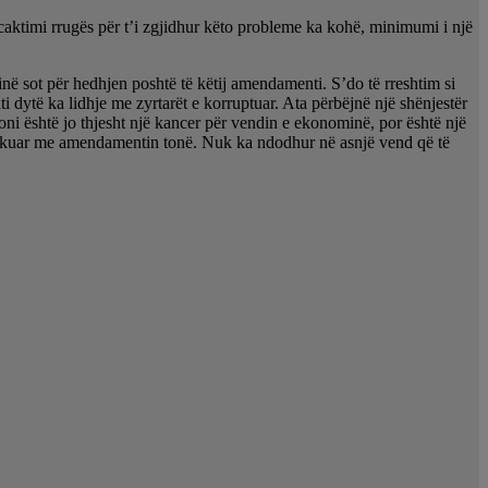
rcaktimi rrugës për t’i zgjidhur këto probleme ka kohë, minimumi i një
në sot për hedhjen poshtë të këtij amendamenti. S’do të rreshtim si
ti dytë ka lidhje me zyrtarët e korruptuar. Ata përbëjnë një shënjestër
ioni është jo thjesht një kancer për vendin e ekonominë, por është një
 kërkuar me amendamentin tonë. Nuk ka ndodhur në asnjë vend që të