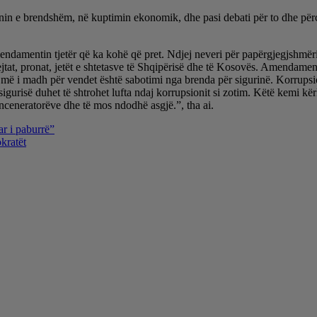
planin e brendshëm, në kuptimin ekonomik, dhe pasi debati për to dhe pë
endamentin tjetër që ka kohë që pret. Ndjej neveri për papërgjegjshmëri
rejtat, pronat, jetët e shtetasve të Shqipërisë dhe të Kosovës. Amendamen
iku më i madh për vendet është sabotimi nga brenda për sigurinë. Korrups
 sigurisë duhet të shtrohet lufta ndaj korrupsionit si zotim. Këtë kemi
inceneratorëve dhe të mos ndodhë asgjë.”, tha ai.
ar i paburrë”
kratët