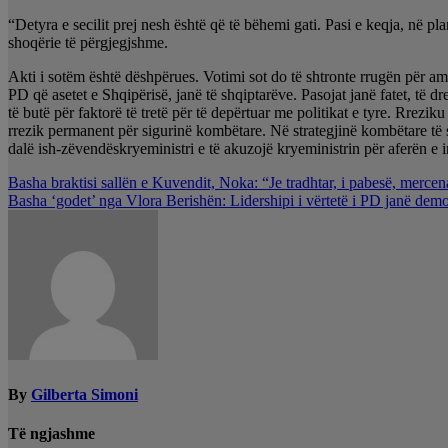
“Detyra e secilit prej nesh është që të bëhemi gati. Pasi e keqja, në 
shoqërie të përgjegjshme.
Akti i sotëm është dëshpërues. Votimi sot do të shtronte rrugën për am
PD që asetet e Shqipërisë, janë të shqiptarëve. Pasojat janë fatet, të d
të butë për faktorë të tretë për të depërtuar me politikat e tyre. Rrez
rrezik permanent për sigurinë kombëtare. Në strategjinë kombëtare të
dalë ish-zëvendëskryeministri e të akuzojë kryeministrin për aferën e 
Lëvizje
Basha braktisi sallën e Kuvendit, Noka: “Je tradhtar, i pabesë, mercen
Basha ‘godet’ nga Vlora Berishën: Lidershipi i vërtetë i PD janë demo
te
postimet
By
Gilberta Simoni
Të ngjashme