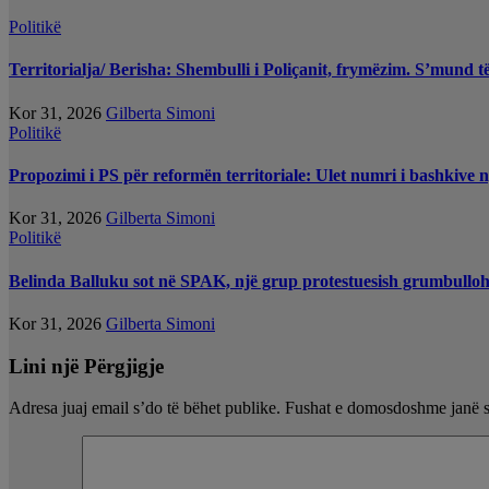
Politikë
Territorialja/ Berisha: Shembulli i Poliçanit, frymëzim. S’mund t
Kor 31, 2026
Gilberta Simoni
Politikë
Propozimi i PS për reformën territoriale: Ulet numri i bashkive 
Kor 31, 2026
Gilberta Simoni
Politikë
Belinda Balluku sot në SPAK, një grup protestuesish grumbullo
Kor 31, 2026
Gilberta Simoni
Lini një Përgjigje
Adresa juaj email s’do të bëhet publike.
Fushat e domosdoshme janë 