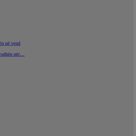
nën në vend
u vodhën për…