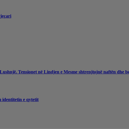
jeçari
 Lushnjë. Tensionet në Lindjen e Mesme shtrenjtojnë naftën dhe b
dentitetin e qytetit