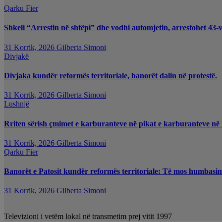
Qarku Fier
Shkeli “Arrestin në shtëpi” dhe vodhi automjetin, arrestohet 43-v
31 Korrik, 2026
Gilberta Simoni
Divjakë
Divjaka kundër reformës territoriale, banorët dalin në protestë.
31 Korrik, 2026
Gilberta Simoni
Lushnjë
Rriten sërish çmimet e karburanteve në pikat e karburanteve në
31 Korrik, 2026
Gilberta Simoni
Qarku Fier
Banorët e Patosit kundër reformës territoriale: Të mos humbasim i
31 Korrik, 2026
Gilberta Simoni
Televizioni i vetëm lokal në transmetim prej vitit 1997