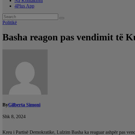
Na Kontaktoni
4Plus App
Politikë
Basha reagon pas vendimit të K
By
Gilberta Simoni
Shk 8, 2024
Kreu i Partisë Demokratike, Lulzim Basha ka reaguar ashpër pas vendim