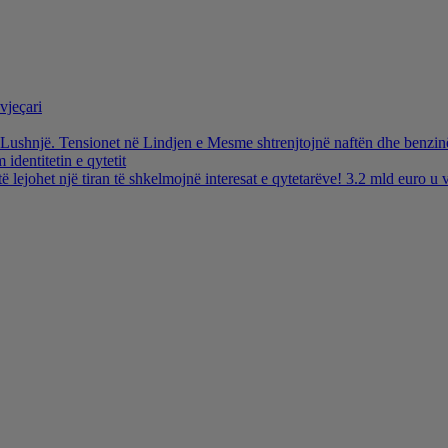
vjeçari
ë Lushnjë. Tensionet në Lindjen e Mesme shtrenjtojnë naftën dhe benzi
identitetin e qytetit
të lejohet një tiran të shkelmojnë interesat e qytetarëve! 3.2 mld euro 