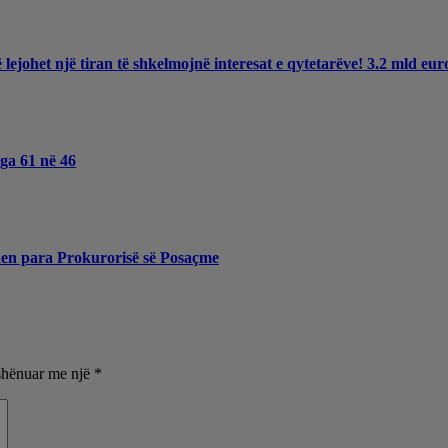
ë lejohet një tiran të shkelmojnë interesat e qytetarëve! 3.2 mld e
nga 61 në 46
hen para Prokurorisë së Posaçme
shënuar me një
*