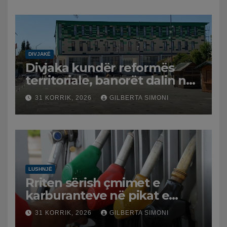
DIVJAKË
Divjaka kundër reformës
territoriale, banorët dalin në
protestë.
31 KORRIK, 2026
GILBERTA SIMONI
LUSHNJË
Rriten sërish çmimet e
karburanteve në pikat e
karburanteve në Lushnjë.
31 KORRIK, 2026
GILBERTA SIMONI
Tensionet në Lindjen e