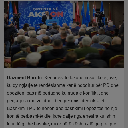
Gazment Bardhi:
Kënaqësi të takohemi sot, këtë javë,
ku dy ngjarje të rëndësishme kanë ndodhur për PD dhe
opozitën, pas një periudhe ku rruga e konfliktit dhe
përçarjes i mërziti dhe i bëri pesimist demokratët.
Bashkimi i PD të hënën dhe bashkimi i opozitës në një
fron të përbashkët dje, janë dalje nga errësira ku ishin
futur të gjithë bashkë, duke bërë kështu atë që pret prej