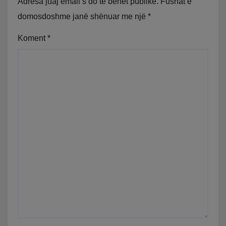
Adresa juaj email s’do të bëhet publike.
Fushat e
domosdoshme janë shënuar me një
*
Koment
*