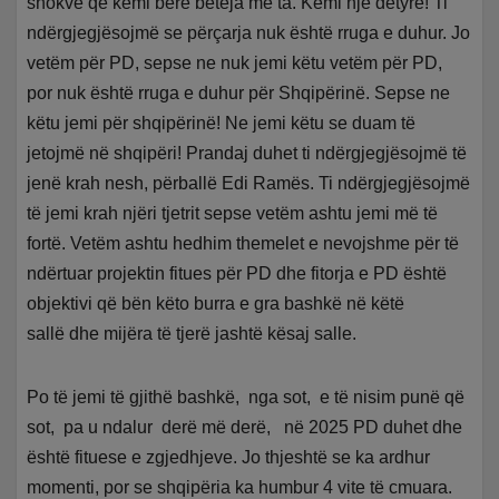
shokve që kemi bërë beteja me ta. Kemi një dëtyrë! Ti
ndërgjegjësojmë se përçarja nuk është rruga e duhur. Jo
vetëm për PD, sepse ne nuk jemi këtu vetëm për PD,
por nuk është rruga e duhur për Shqipërinë. Sepse ne
këtu jemi për shqipërinë! Ne jemi këtu se duam të
jetojmë në shqipëri! Prandaj duhet ti ndërgjegjësojmë të
jenë krah nesh, përballë Edi Ramës. Ti ndërgjegjësojmë
të jemi krah njëri tjetrit sepse vetëm ashtu jemi më të
fortë. Vetëm ashtu hedhim themelet e nevojshme për të
ndërtuar projektin fitues për PD dhe fitorja e PD është
objektivi që bën këto burra e gra bashkë në këtë
sallë dhe mijëra të tjerë jashtë kësaj salle.
Po të jemi të gjithë bashkë, nga sot, e të nisim punë që
sot, pa u ndalur derë më derë, në 2025 PD duhet dhe
është fituese e zgjedhjeve. Jo thjeshtë se ka ardhur
momenti, por se shqipëria ka humbur 4 vite të cmuara.