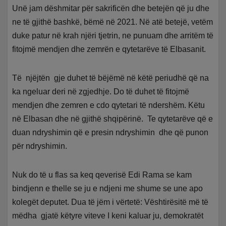
Unë jam dëshmitar për sakrificën dhe betejën që ju dhe
ne të gjithë bashkë, bëmë në 2021. Në atë betejë, vetëm
duke patur në krah njëri tjetrin, ne punuam dhe arritëm të
fitojmë mendjen dhe zemrën e qytetarëve të Elbasanit.
Të njëjtën gje duhet të bëjëmë në këtë periudhë që na
ka ngeluar deri në zgjedhje. Do të duhet të fitojmë
mendjen dhe zemren e cdo qytetari të ndershëm. Këtu
në Elbasan dhe në gjithë shqipërinë. Te qytetarëve që e
duan ndryshimin që e presin ndryshimin dhe që punon
për ndryshimin.
Nuk do të u flas sa keq qeverisë Edi Rama se kam
bindjenn e thelle se ju e ndjeni me shume se une apo
kolegët deputet. Dua të jëm i vërtetë: Vështirësitë më të
mëdha gjatë këtyre viteve I keni kaluar ju, demokratët