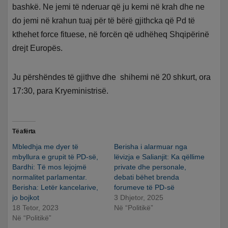
bashkë. Ne jemi të nderuar që ju kemi në krah dhe ne
do jemi në krahun tuaj për të bërë gjithcka që Pd të
kthehet force fituese, në forcën që udhëheq Shqipërinë
drejt Europës.
Ju përshëndes të gjithve dhe shihemi në 20 shkurt, ora
17:30, para Kryeministrisë.
Të afërta
Mbledhja me dyer të
Berisha i alarmuar nga
mbyllura e grupit të PD-së,
lëvizja e Salianjit: Ka qëllime
Bardhi: Të mos lejojmë
private dhe personale,
normalitet parlamentar.
debati bëhet brenda
Berisha: Letër kancelarive,
forumeve të PD-së
jo bojkot
3 Dhjetor, 2025
18 Tetor, 2023
Në “Politikë”
Në “Politikë”