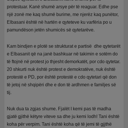
protestuar. Kanë shumë arsye për të reaguar. Edhe pse
një zonë me kaq shumë burime, me njerëz kaq punëtor,
Elbasani është në hartën e qyteteve ku varfëria po u
pamundëson jetën shumicës së qytetarëve.
Kam bindjen e plotë se strukturat e partisë dhe qytetarët
e Elbasanit që na janë bashkuar në takimin e sotëm do
të ftojnë në protest jo thjesht demorkatët, por cdo qytetar.
20 shkurti nuk është protest e demokratëve, nuk është
protestë e PD, por është protestë e cdo qytetari që don
të jetoj në shqipëri dhe e don të ardhmen e familjes së
tij.
Nuk dua ta zgjas shume. Fjalët I kemi pas të madha
gjatë gjithë këtyre viteve sa dhe ju kemi lodh! Tani është
koha për verpim. Tani është koha që të jemi të gjjthë