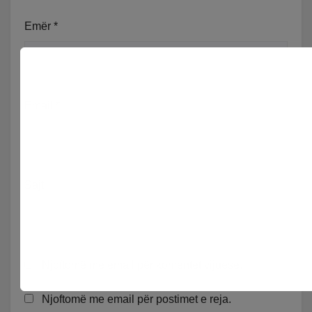
Emër
*
Email
*
Sajt
Njoftomë me email për komentet vijuese.
Njoftomë me email për postimet e reja.