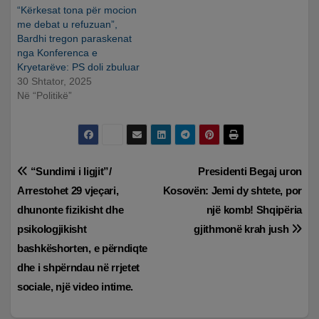
“Kërkesat tona për mocion
me debat u refuzuan”,
Bardhi tregon paraskenat
nga Konferenca e
Kryetarëve: PS doli zbuluar
30 Shtator, 2025
Në “Politikë”
Lëvizje
“Sundimi i ligjit”/
Presidenti Begaj uron
Arrestohet 29 vjeçari,
Kosovën: Jemi dy shtete, por
te
dhunonte fizikisht dhe
një komb! Shqipëria
postimet
psikologjikisht
gjithmonë krah jush
bashkëshorten, e përndiqte
dhe i shpërndau në rrjetet
sociale, një video intime.