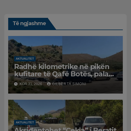
Të ngjashme
AKTUALITET
Radhë kilometrike në pikën
kufitare të Qafë Botës, pala
greke raporton defekt në
KOR 31, 2026
GILBERTA SIMONI
sistem, qytetarët mbeten të
bllokuar
AKTUALITET
Aksidentohet “Cekja” i Beratit