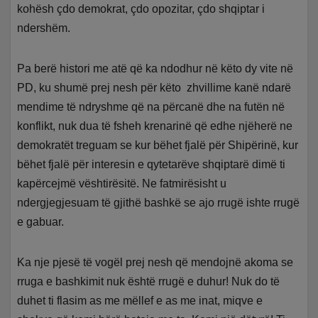
kohësh çdo demokrat, çdo opozitar, çdo shqiptar i
ndershëm.
Pa berë histori me atë që ka ndodhur në këto dy vite në
PD, ku shumë prej nesh për këto zhvillime kanë ndarë
mendime të ndryshme që na përcanë dhe na futën në
konflikt, nuk dua të fsheh krenarinë që edhe njëherë ne
demokratët treguam se kur bëhet fjalë për Shipërinë, kur
bëhet fjalë për interesin e qytetarëve shqiptarë dimë ti
kapërcejmë vështirësitë. Ne fatmirësisht u
ndergjegjesuam të gjithë bashkë se ajo rrugë ishte rrugë
e gabuar.
Ka nje pjesë të vogël prej nesh që mendojnë akoma se
rruga e bashkimit nuk është rrugë e duhur! Nuk do të
duhet ti flasim as me mëllef e as me inat, miqve e