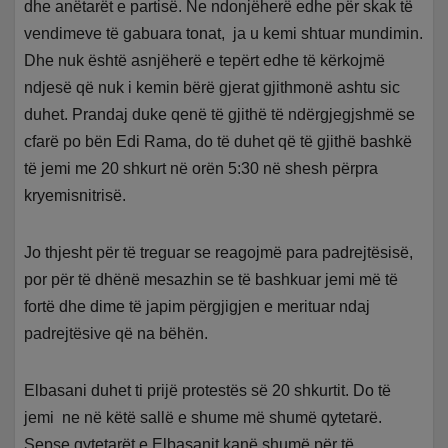
dhe anëtarët e partisë. Ne ndonjëherë edhe për skak të
vendimeve të gabuara tonat, ja u kemi shtuar mundimin.
Dhe nuk është asnjëherë e tepërt edhe të kërkojmë
ndjesë që nuk i kemin bërë gjerat gjithmonë ashtu sic
duhet. Prandaj duke qenë të gjithë të ndërgjegjshmë se
cfarë po bën Edi Rama, do të duhet që të gjithë bashkë
të jemi me 20 shkurt në orën 5:30 në shesh përpra
kryemisnitrisë.
Jo thjesht për të treguar se reagojmë para padrejtësisë,
por për të dhënë mesazhin se të bashkuar jemi më të
fortë dhe dime të japim përgjigjen e merituar ndaj
padrejtësive që na bëhën.
Elbasani duhet ti prijë protestës së 20 shkurtit. Do të
jemi ne në këtë sallë e shume më shumë qytetarë.
Sepse qytetarët e Elbasanit kanë shumë për të