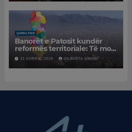
Mesme shtrenjtojnë naftën
dhe benzinën në vend
QARKU FIER
Banorët e Patosit kundër
reformës territoriale: Të mos
humbasim identitetin e
31 KORRIK, 2026
GILBERTA SIMONI
qytetit