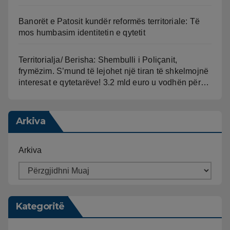
Banorët e Patosit kundër reformës territoriale: Të
mos humbasim identitetin e qytetit
Territorialja/ Berisha: Shembulli i Poliçanit,
frymëzim. S’mund të lejohet një tiran të shkelmojnë
interesat e qytetarëve! 3.2 mld euro u vodhën për…
Arkiva
Arkiva
Kategoritë