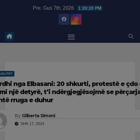
Skip
modal-check
Pre. Gus 7th, 2026
1:20:22 PM
to
content
UALITET
rdhi nga Elbasani: 20 shkurti, protestë e çdo 
mi një detyrë, t’i ndërgjegjësojmë se përçarj
htë rruga e duhur
By
Gilberta Simoni
SHK 17, 2024