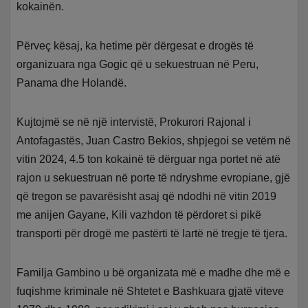
kokainën.
Përveç kësaj, ka hetime për dërgesat e drogës të
organizuara nga Gogic që u sekuestruan në Peru,
Panama dhe Holandë.
Kujtojmë se në një intervistë, Prokurori Rajonal i
Antofagastës, Juan Castro Bekios, shpjegoi se vetëm në
vitin 2024, 4.5 ton kokainë të dërguar nga portet në atë
rajon u sekuestruan në porte të ndryshme evropiane, gjë
që tregon se pavarësisht asaj që ndodhi në vitin 2019
me anijen Gayane, Kili vazhdon të përdoret si pikë
transporti për drogë me pastërti të lartë në tregje të tjera.
Familja Gambino u bë organizata më e madhe dhe më e
fuqishme kriminale në Shtetet e Bashkuara gjatë viteve