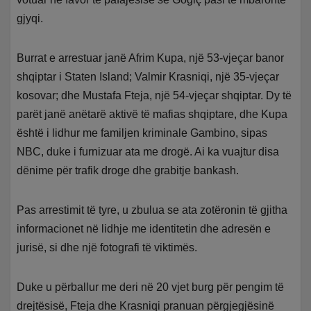
gjyqi.
Burrat e arrestuar janë Afrim Kupa, një 53-vjeçar banor
shqiptar i Staten Island; Valmir Krasniqi, një 35-vjeçar
kosovar; dhe Mustafa Fteja, një 54-vjeçar shqiptar. Dy të
parët janë anëtarë aktivë të mafias shqiptare, dhe Kupa
është i lidhur me familjen kriminale Gambino, sipas
NBC, duke i furnizuar ata me drogë. Ai ka vuajtur disa
dënime për trafik droge dhe grabitje bankash.
Pas arrestimit të tyre, u zbulua se ata zotëronin të gjitha
informacionet në lidhje me identitetin dhe adresën e
jurisë, si dhe një fotografi të viktimës.
Duke u përballur me deri në 20 vjet burg për pengim të
drejtësisë, Fteja dhe Krasniqi pranuan përgjegjësinë