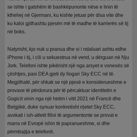
se ishte i gatshëm të bashkëpunonte nëse e linin të
kthehej në Gjermani, ku kishte jetuar për disa vite dhe
ku kaloi gjithashtu pjesën më të madhe të karrierës së tij
në boks.
Natyrisht, kjo nuk u pranua dhe si i ndaluari ashtu edhe
iPhone i tij, i cili u sekuestrua në vend, u dërguan në Nju
Jork. Telefoni ishte pikërisht një nga arsyet e vonesës së
çështjes, pasi DEA gjeti dy llogari Sky ECC në të.
Megjithatë, për shkak se një pjesë e konsiderueshme e
provave të përdorura për të përcaktuar identitetin e
Gogicit vinin nga një hetim i vitit 2021 në Francë dhe
Belgjikë, duke synuar konkretisht rrjetet Sky ECC,
avokati i ish-atletit filloi të argumentonte se provat e
marra në Evropë ishin të papranueshme, si dhe
përmbajtja e telefonit.