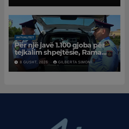
AKTUALITET
Për një javë 1.100 gjoba për
tejkalim shpejtësie, Rama
publikon videon: Kamerat e
8 GUSHT, 2026
GILBERTA SIMONI
trafikut së shpejti në
funksion