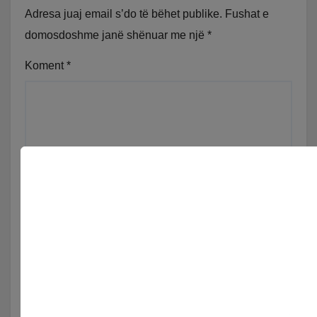
Adresa juaj email s’do të bëhet publike.
Fushat e
domosdoshme janë shënuar me një
*
Koment
*