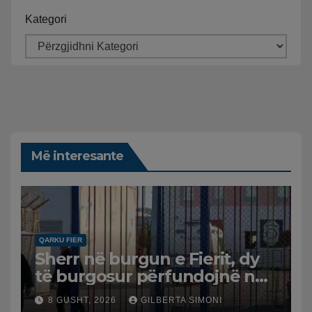
Kategori
Më interesante
QARKU FIER
Sherr në burgun e Fierit, dy
të burgosur përfundojnë në
spital
8 GUSHT, 2026
GILBERTA SIMONI