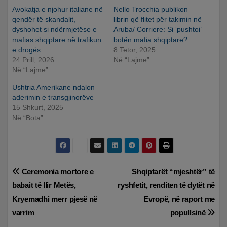
Avokatja e njohur italiane në
Nello Trocchia publikon
qendër të skandalit,
librin që flitet për takimin në
dyshohet si ndërmjetëse e
Aruba/ Corriere: Si ‘pushtoi’
mafias shqiptare në trafikun
botën mafia shqiptare?
e drogës
8 Tetor, 2025
24 Prill, 2026
Në “Lajme”
Në “Lajme”
Ushtria Amerikane ndalon
aderimin e transgjinorëve
15 Shkurt, 2025
Në “Bota”
Lëvizje
Ceremonia mortore e
Shqiptarët “mjeshtër” të
babait të Ilir Metës,
ryshfetit, renditen të dytët në
te
Kryemadhi merr pjesë në
Evropë, në raport me
postimet
varrim
popullsinë