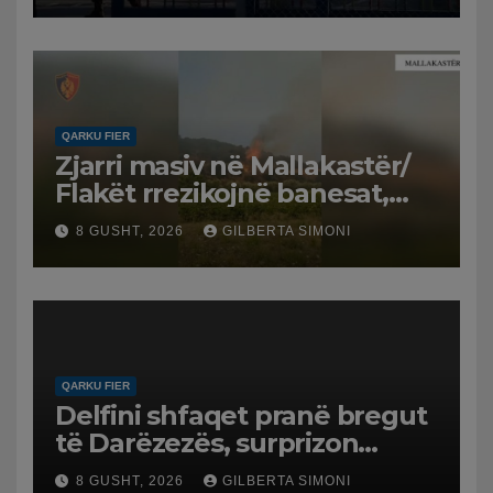
QARKU FIER
Zjarri masiv në Mallakastër/
Flakët rrezikojnë banesat,
Policia evakuon disa familje
8 GUSHT, 2026
GILBERTA SIMONI
në Koilac
QARKU FIER
Delfini shfaqet pranë bregut
të Darëzezës, surprizon
pushuesit dhe banorët
8 GUSHT, 2026
GILBERTA SIMONI