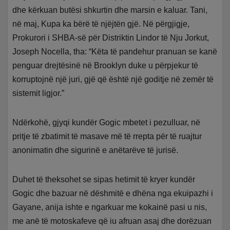
dhe kërkuan butësi shkurtin dhe marsin e kaluar. Tani,
në maj, Kupa ka bërë të njëjtën gjë. Në përgjigje,
Prokurori i SHBA-së për Distriktin Lindor të Nju Jorkut,
Joseph Nocella, tha: “Këta të pandehur pranuan se kanë
penguar drejtësinë në Brooklyn duke u përpjekur të
korruptojnë një juri, gjë që është një goditje në zemër të
sistemit ligjor.”
Ndërkohë, gjyqi kundër Gogic mbetet i pezulluar, në
pritje të zbatimit të masave më të rrepta për të ruajtur
anonimatin dhe sigurinë e anëtarëve të jurisë.
Duhet të theksohet se sipas hetimit të kryer kundër
Gogic dhe bazuar në dëshmitë e dhëna nga ekuipazhi i
Gayane, anija ishte e ngarkuar me kokainë pasi u nis,
me anë të motoskafeve që iu afruan asaj dhe dorëzuan