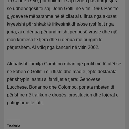
1970 dhe 1980, por ndikimi i saj u zbeh pas burgosjes
së udhëheqësit të saj, John Gotti, në vitin 1990. Pas tre
gjyqeve të mëparshme në të cilat ai u lirua nga akuzat,
kryesisht për shkak të frikësimit dhe/ose ryshfetit nga
juria, ai u dënua përfundimisht për pesë vrasje dhe një
mori krimesh të tjera dhe u dënua me burgim të
përjetshëm. Ai vdiq nga kanceri në vitin 2002.
Aktualisht, familja Gambino mban një profil më të ulët se
në kohën e Gottit, i cili fliste dhe madje jepte deklarata
për shtypin, ashtu si familjet e tjera: Genovese,
Lucchese, Bonanno dhe Colombo, por ata mbeten të
përfshirë në trafikun e drogës, prostitucion dhe lojërat e
paligjshme të fatit.
Të afërta