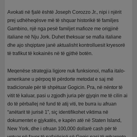
Avokati në fjalë është Joseph Corozzo Jr., nipi i njërit
prej udhëheqësve më të shquar historikë të familjes
Gambino, një nga pesë familjet mafioze me origjinë
italiane në Nju Jork. Duhet theksuar se mafia italiane
dhe ajo shqiptare janë aktualisht kontrolluesit kryesorë
të trafikut të kokainës në të gjithë botën.
Meqenëse strategjia ligjore nuk funksionoi, mafia italo-
amerikane u përpoq të përdorte metodat e saj më
tradicionale për të shpëtuar Gogicin. Pra, në nëntor të
vitit të kaluar, pasi u zgjodh juria për gjyqin me të cilin ai
do të përballej në fund të atij viti, tre burra iu afruan
“anëtarit të jurisë 1”, siç identifikohet viktima në
dokumentet e gjykatës, e kapën atë në Staten Island,
New York, dhe i ofruan 100,000 dollarë cash për të
votuar në favor të pafajësisë së Gogiç pasi të mbaronte