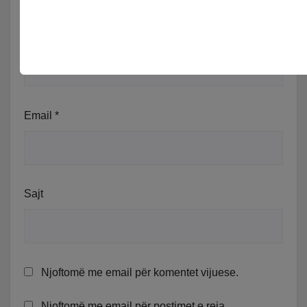
Emër
*
Email
*
Sajt
Njoftomë me email për komentet vijuese.
Njoftomë me email për postimet e reja.