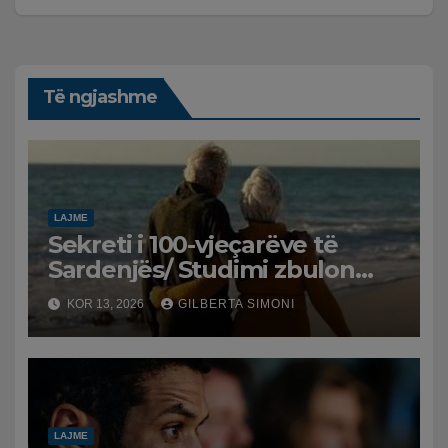
Të ngjashme
LAJME
Sekreti i 100-vjeçarëve të
Sardenjës/ Studimi zbulon
rolin e mendjes dhe
KOR 13, 2026
GILBERTA SIMONI
emocioneve
LAJME