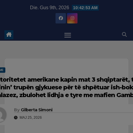
Skip
modal-check
Die. Gus 9th, 2026
10:42:54 AM
to
content
ME
toritetet amerikane kapin mat 3 shqiptarët, 
linin’ trupën gjykuese për të shpëtuar ish-bok
lazez, zbulohet lidhja e tyre me mafien Gambi
By
Gilberta Simoni
MAJ 25, 2026