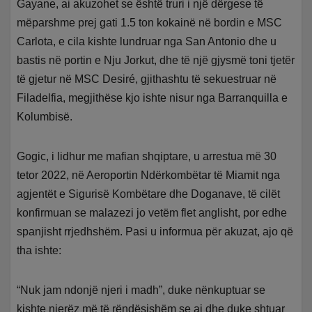
Gayane, ai akuzohet se është truri i një dërgese të
mëparshme prej gati 1.5 ton kokainë në bordin e MSC
Carlota, e cila kishte lundruar nga San Antonio dhe u
bastis në portin e Nju Jorkut, dhe të një gjysmë toni tjetër
të gjetur në MSC Desiré, gjithashtu të sekuestruar në
Filadelfia, megjithëse kjo ishte nisur nga Barranquilla e
Kolumbisë.
Gogic, i lidhur me mafian shqiptare, u arrestua më 30
tetor 2022, në Aeroportin Ndërkombëtar të Miamit nga
agjentët e Sigurisë Kombëtare dhe Doganave, të cilët
konfirmuan se malazezi jo vetëm flet anglisht, por edhe
spanjisht rrjedhshëm. Pasi u informua për akuzat, ajo që
tha ishte:
“Nuk jam ndonjë njeri i madh”, duke nënkuptuar se
kishte njerëz më të rëndësishëm se ai dhe duke shtuar