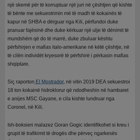
një skemë për të korruptuar një juri në çështjen që kishte
të bënte me sekuestrimin më të madh të kokainës të
kapur në SHBA e dërguar nga Kili, përfundoi duke
pranuar fajësinë dhe duke kërkuar një ulje të dënimit të
mundshëm që do të marrë, duke zbuluar kështu
përfshirjen e mafias italo-amerikane në këtë çështje, në
të cilën individët kryesorë të përfshirë i përkasin mafias
shqiptare.
Siç raporton
El Mostrador
, në vitin 2019 DEA sekuestroi
18 ton kokainë hidroklorur që ndodheshin në hambaret
e anijes MSC Gayane, e cila kishte lundruar nga
Coronel, në Kili.
Ish-boksieri malazez Goran Gogic identifikohet si kreu i
grupit të trafikimit të drogës dhe përveç ngarkesës