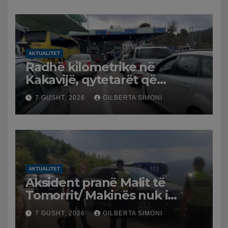
AKTUALITET
Radhë kilometrike në
Kakavijë, qytetarët që
kthehen në Shqipëri
7 GUSHT, 2026
GILBERTA SIMONI
bllokohen në temperatura të
larta, pala greke punon me
ritme të ngadalta
AKTUALITET
Aksident pranë Malit të
Tomorrit/ Makinës nuk i
punuan frenat dhe doli nga
7 GUSHT, 2026
GILBERTA SIMONI
rruga, plagosen 7 persona,