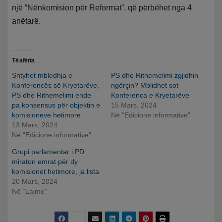
një “Nënkomision për Reformat”, që përbëhet nga 4
anëtarë.
Të afërta
Shtyhet mbledhja e
PS dhe Rithemelimi zgjidhin
Konferencës së Kryetarëve,
ngërçin? Mblidhet sot
PS dhe Rithemelimi ende
Konferenca e Kryetarëve
pa konsensus për objektin e
15 Mars, 2024
komisioneve hetimore
Në “Edicione informative”
13 Mars, 2024
Në “Edicione informative”
Grupi parlamentar i PD
miraton emrat për dy
komisionet hetimore, ja lista
20 Mars, 2024
Në “Lajme”