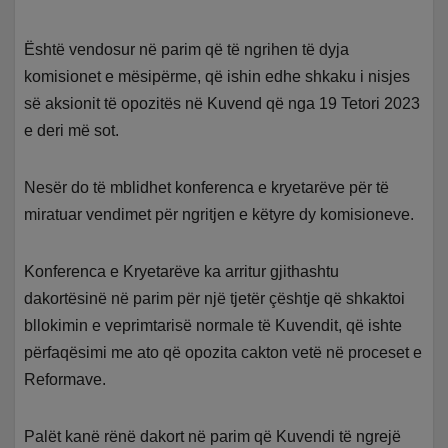
Është vendosur në parim që të ngrihen të dyja
komisionet e mësipërme, që ishin edhe shkaku i nisjes
së aksionit të opozitës në Kuvend që nga 19 Tetori 2023
e deri më sot.
Nesër do të mblidhet konferenca e kryetarëve për të
miratuar vendimet për ngritjen e këtyre dy komisioneve.
Konferenca e Kryetarëve ka arritur gjithashtu
dakortësinë në parim për një tjetër çështje që shkaktoi
bllokimin e veprimtarisë normale të Kuvendit, që ishte
përfaqësimi me ato që opozita cakton vetë në proceset e
Reformave.
Palët kanë rënë dakort në parim që Kuvendi të ngrejë