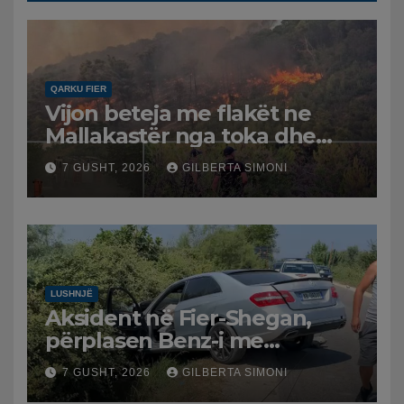
QARKU FIER
Vijon beteja me flakët ne
Mallakastër nga toka dhe
nga ajri me dy helikopterë.
7 GUSHT, 2026
GILBERTA SIMONI
LUSHNJË
Aksident në Fier-Shegan,
përplasen Benz-i me
furgonin, plagoset një i
7 GUSHT, 2026
GILBERTA SIMONI
moshuar