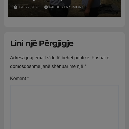
shqiptari në Greqi prek
GUS 7, 2026
GILBERTA SIMONI
zemrat: Humba gjithçka!
Lini një Përgjigje
Adresa juaj email s’do të bëhet publike.
Fushat e
domosdoshme janë shënuar me një
*
Koment
*