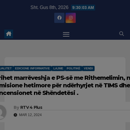
Skip
modal-check
Sht. Gus 8th, 2026
9:30:04 AM
to
content
UALITET
EDICIONE INFORMATIVE
LAJME
POLITIKË
VENDI
rihet marrëveshja e PS-së me Rithemelimin, 
misione hetimore për ndërhyrjet në TIMS dh
ncensionet në Shëndetësi .
By
RTV 4 Plus
MAR 12, 2024