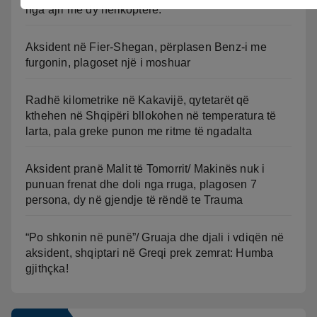
nga ajri me dy helikopterë.
Aksident në Fier-Shegan, përplasen Benz-i me
furgonin, plagoset një i moshuar
Radhë kilometrike në Kakavijë, qytetarët që
kthehen në Shqipëri bllokohen në temperatura të
larta, pala greke punon me ritme të ngadalta
Aksident pranë Malit të Tomorrit/ Makinës nuk i
punuan frenat dhe doli nga rruga, plagosen 7
persona, dy në gjendje të rëndë te Trauma
“Po shkonin në punë”/ Gruaja dhe djali i vdiqën në
aksident, shqiptari në Greqi prek zemrat: Humba
gjithçka!