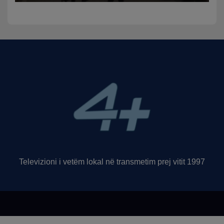
dy në gjendje të rëndë te
Trauma
Televizioni i vetëm lokal në transmetim prej vitit 1997