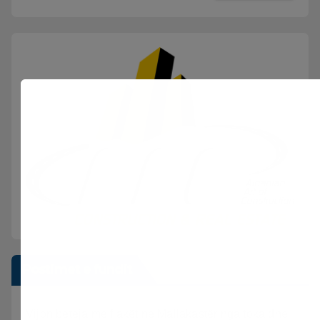
Postimet e fundit
Vijon beteja me flakët ne Mallakastër nga toka dhe