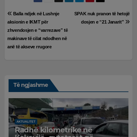
Lëvizje
Balla ndjek në Lushnje
SPAK nuk pranon të hetojë
aksionin e IKMT për
dosjen e “21 Janarit”
te
zhvendosjen e “varrezave” të
postimet
makinave të cilat ndodhen në
anë të akseve rrugore
Të ngjashme
AKTUALITET
Radhë kilometrike në