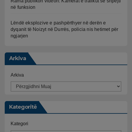
Rama publikon videon: Kamerat e trafikut së shpejti
në funksion
Lëndë eksplozive e pashpërthyer në derën e
dyqanit të Noizyt në Durrës, policia nis hetimet për
ngjarjen
Arkiva
Arkiva
Kategoritë
Kategori