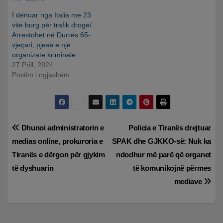
I dënuar nga Italia me 23
vite burg për trafik droge/
Arrestohet në Durrës 65-
vjeçari, pjesë e një
organizate kriminale
27 Prill, 2024
Postim i ngjashëm
Lëvizje
Dhunoi administratorin e
Policia e Tiranës drejtuar
medias online, prokuroria e
SPAK dhe GJKKO-së: Nuk ka
te
Tiranës e dërgon për gjykim
ndodhur më parë që organet
postimet
të dyshuarin
të komunikojnë përmes
mediave