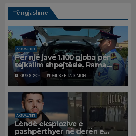
Të ngjashme
AKTUALITET
Për një javë 1.100 gjoba për
tejkalim shpejtësie, Rama
publikon videon: Kamerat e
GUS 8, 2026
GILBERTA SIMONI
trafikut së shpejti në
funksion
AKTUALITET
Lëndë eksplozive e
pashpërthyer në derën e