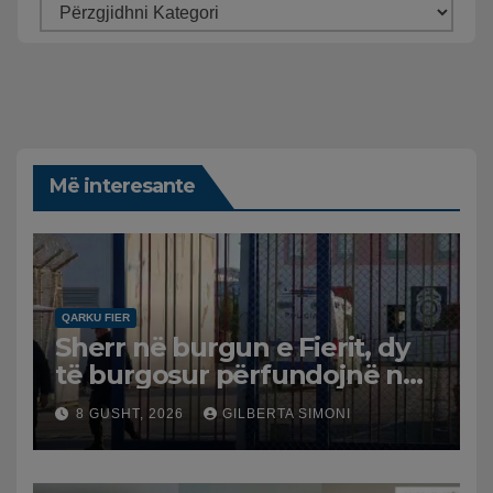
Më interesante
QARKU FIER
Sherr në burgun e Fierit, dy
të burgosur përfundojnë në
spital
8 GUSHT, 2026
GILBERTA SIMONI