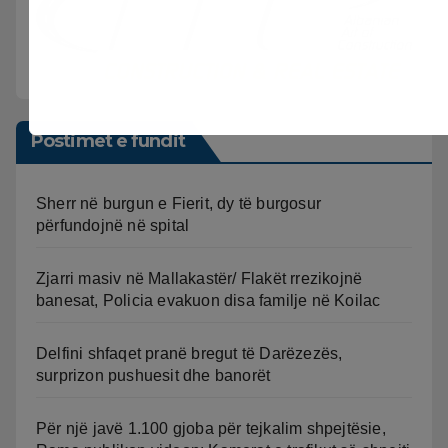
Postimet e fundit
Sherr në burgun e Fierit, dy të burgosur
përfundojnë në spital
Zjarri masiv në Mallakastër/ Flakët rrezikojnë
banesat, Policia evakuon disa familje në Koilac
Delfini shfaqet pranë bregut të Darëzezës,
surprizon pushuesit dhe banorët
Për një javë 1.100 gjoba për tejkalim shpejtësie,