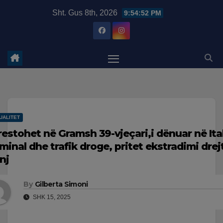
Skip
modal-check
Sht. Gus 8th, 2026
9:54:53 PM
to
content
UALITET
restohet në Gramsh 39-vjeçari,i dënuar në Ita
iminal dhe trafik droge, pritet ekstradimi drej
nj
By
Gilberta Simoni
SHK 15, 2025