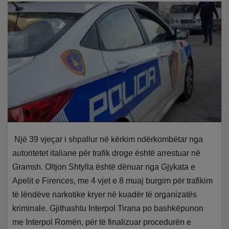
Një 39 vjeçar i shpallur në kërkim ndërkombëtar nga
autoritetet italiane për trafik droge është arrestuar në
Gramsh. Oltjon Shtylla është dënuar nga Gjykata e
Apelit e Firences, me 4 vjet e 8 muaj burgim për trafikim
të lëndëve narkotike kryer në kuadër të organizatës
kriminale. Gjithashtu Interpol Tirana po bashkëpunon
me Interpol Romën, për të finalizuar procedurën e