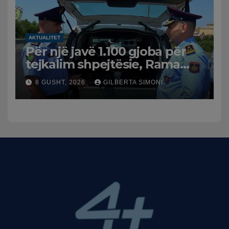
AKTUALITET
Për një javë 1.100 gjoba për
tejkalim shpejtësie, Rama
publikon videon: Kamerat e
8 GUSHT, 2026
GILBERTA SIMONI
trafikut së shpejti në
funksion