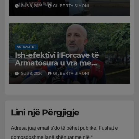
dyqanit të Noizyt në Durrës,
GUS 8, 2026
GILBERTA SIMONI
policia nis hetimet për
ngjarjen
AKTUALITET
Ish-efektivi i Forcave të
Armatosura u vra me
kallashnikov nga shoku i
GUS 8, 2026
GILBERTA SIMONI
fëmijërisë, zv. drejtori i
Hetimit: Kishin konflikt të
mbartur prej disa kohësh
Lini një Përgjigje
Adresa juaj email s’do të bëhet publike.
Fushat e
domosdoshme janë shënuar me një
*