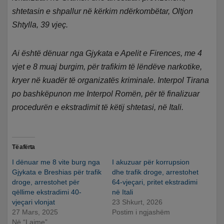
shtetasin e shpallur në kërkim ndërkombëtar, Oltjon
Shtylla, 39 vjeç.
Ai është dënuar nga Gjykata e Apelit e Firences, me 4
vjet e 8 muaj burgim, për trafikim të lëndëve narkotike,
kryer në kuadër të organizatës kriminale. Interpol Tirana
po bashkëpunon me Interpol Romën, për të finalizuar
procedurën e ekstradimit të këtij shtetasi, në Itali.
Të afërta
I dënuar me 8 vite burg nga
I akuzuar për korrupsion
Gjykata e Breshias për trafik
dhe trafik droge, arrestohet
droge, arrestohet për
64-vjeçari, pritet ekstradimi
qëllime ekstradimi 40-
në Itali
vjeçari vlonjat
23 Shkurt, 2026
27 Mars, 2025
Postim i ngjashëm
Në “Lajme”