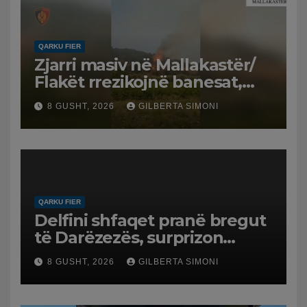
QARKU FIER
Zjarri masiv në Mallakastër/
Flakët rrezikojnë banesat,
Policia evakuon disa familje
8 GUSHT, 2026
GILBERTA SIMONI
në Koilac
QARKU FIER
Delfini shfaqet pranë bregut
të Darëzezës, surprizon
pushuesit dhe banorët
8 GUSHT, 2026
GILBERTA SIMONI