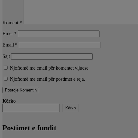
Koment
*
Emër
*
Email
*
Sajt
Njoftomë me email për komentet vijuese.
Njoftomë me email për postimet e reja.
Kërko
Kërko
Postimet e fundit