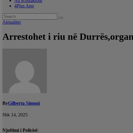
Na Kontaktoni
4Plus App
Aktualitet
Arrestohet i riu në Durrës,organ
By
Gilberta Simoni
Shk 14, 2025
Njoftimi i Policisë
: