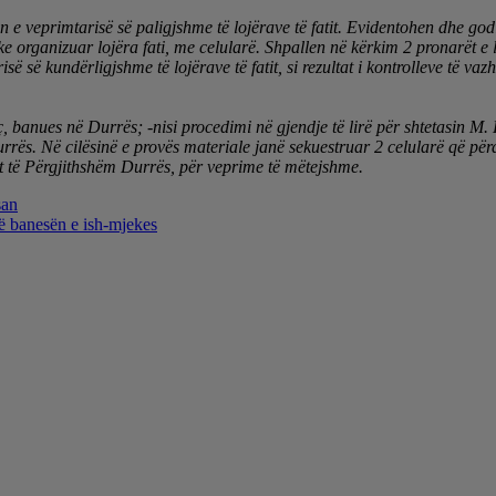
e veprimtarisë së paligjshme të lojërave të fatit. Evidentohen dhe godi
duke organizuar lojëra fati, me celularë. Shpallen në kërkim 2 pronarët e
isë së kundërligjshme të lojërave të fatit, si rezultat i kontrolleve të
eç, banues në Durrës; -nisi procedimi në gjendje të lirë për shtetasin M
Durrës.
Në cilësinë e provës materiale janë sekuestruar 2 celularë që për
it të Përgjithshëm Durrës, për veprime të mëtejshme.
san
ë banesën e ish-mjekes