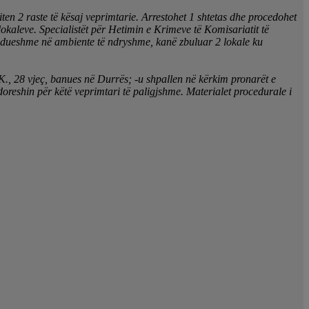
ten 2 raste të kësaj veprimtarie. Arrestohet 1 shtetas dhe procedohet
 lokaleve. Specialistët për Hetimin e Krimeve të Komisariatit të
 vazhdueshme në ambiente të ndryshme, kanë zbuluar 2 lokale ku
. K., 28 vjeç, banues në Durrës; -u shpallen në kërkim pronarët e
doreshin për këtë veprimtari të paligjshme. Materialet procedurale i