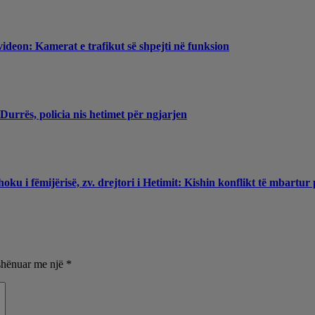
videon: Kamerat e trafikut së shpejti në funksion
Durrës, policia nis hetimet për ngjarjen
ku i fëmijërisë, zv. drejtori i Hetimit: Kishin konflikt të mbartur
shënuar me një
*