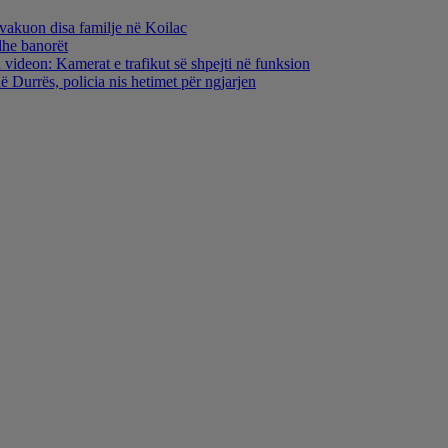
evakuon disa familje në Koilac
dhe banorët
 videon: Kamerat e trafikut së shpejti në funksion
 Durrës, policia nis hetimet për ngjarjen