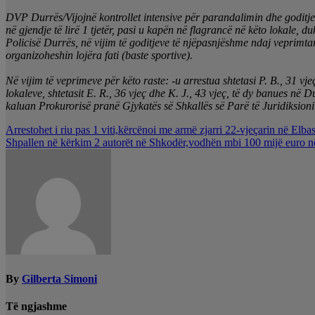
DVP Durrës/Vijojnë kontrollet intensive për parandalimin dhe goditjen 
në gjendje të lirë 1 tjetër, pasi u kapën në flagrancë në këto lokale, 
Policisë Durrës, në vijim të goditjeve të njëpasnjëshme ndaj veprimtar
organizoheshin lojëra fati (baste sportive).
Në vijim të veprimeve për këto raste: -u arrestua shtetasi P. B., 31 vj
lokaleve, shtetasit E. R., 36 vjeç dhe K. J., 43 vjeç, të dy banues në 
kaluan Prokurorisë pranë Gjykatës së Shkallës së Parë të Juridiksion
Lëvizje
Arrestohet i riu pas 1 viti,kërcënoi me armë zjarri 22-vjeçarin në Elba
Shpallen në kërkim 2 autorët në Shkodër,vodhën mbi 100 mijë euro n
te
postimet
By
Gilberta Simoni
Të ngjashme