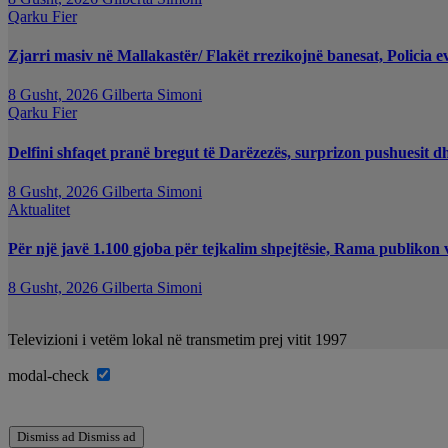
Qarku Fier
Zjarri masiv në Mallakastër/ Flakët rrezikojnë banesat, Policia e
8 Gusht, 2026
Gilberta Simoni
Qarku Fier
Delfini shfaqet pranë bregut të Darëzezës, surprizon pushuesit d
8 Gusht, 2026
Gilberta Simoni
Aktualitet
Për një javë 1.100 gjoba për tejkalim shpejtësie, Rama publikon 
8 Gusht, 2026
Gilberta Simoni
Televizioni i vetëm lokal në transmetim prej vitit 1997
modal-check
Dismiss ad
Dismiss ad