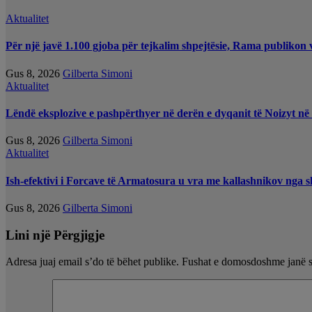
Aktualitet
Për një javë 1.100 gjoba për tejkalim shpejtësie, Rama publikon 
Gus 8, 2026
Gilberta Simoni
Aktualitet
Lëndë eksplozive e pashpërthyer në derën e dyqanit të Noizyt në 
Gus 8, 2026
Gilberta Simoni
Aktualitet
Ish-efektivi i Forcave të Armatosura u vra me kallashnikov nga sho
Gus 8, 2026
Gilberta Simoni
Lini një Përgjigje
Adresa juaj email s’do të bëhet publike.
Fushat e domosdoshme janë 