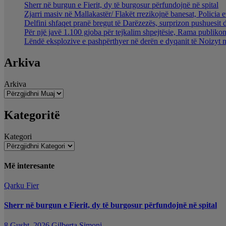
Sherr në burgun e Fierit, dy të burgosur përfundojnë në spital
Zjarri masiv në Mallakastër/ Flakët rrezikojnë banesat, Policia 
Delfini shfaqet pranë bregut të Darëzezës, surprizon pushuesit 
Për një javë 1.100 gjoba për tejkalim shpejtësie, Rama publikon
Lëndë eksplozive e pashpërthyer në derën e dyqanit të Noizyt në
Arkiva
Arkiva
Kategoritë
Kategori
Më interesante
Qarku Fier
Sherr në burgun e Fierit, dy të burgosur përfundojnë në spital
8 Gusht, 2026
Gilberta Simoni