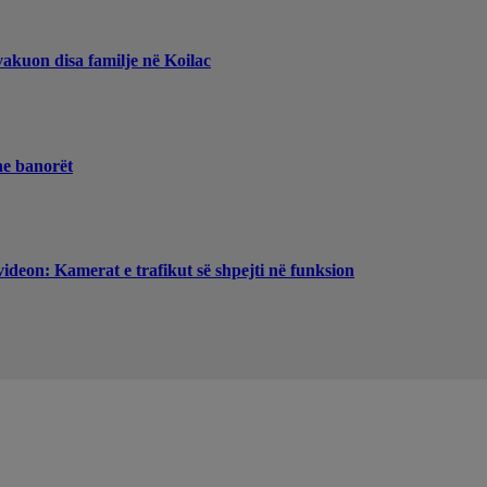
vakuon disa familje në Koilac
he banorët
videon: Kamerat e trafikut së shpejti në funksion