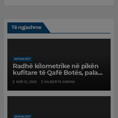
Të ngjashme
AKTUALITET
Radhë kilometrike në pikën
kufitare të Qafë Botës, pala
greke raporton defekt në
KOR 31, 2026
GILBERTA SIMONI
sistem, qytetarët mbeten të
bllokuar
AKTUALITET