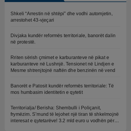
Shkeli “Arrestin në shtëpi” dhe vodhi automjetin,
arrestohet 43-vjeçari
Divjaka kundër reformës territoriale, banorët dalin
në protestë.
Rriten sërish çmimet e karburanteve në pikat e
karburanteve në Lushnjë. Tensionet në Lindjen e
Mesme shtrenjtojnë naftën dhe benzinën në vend
Banorët e Patosit kundër reformës territoriale: Të
mos humbasim identitetin e qytetit
Territorialja/ Berisha: Shembulli i Poliçanit,
frymëzim. S’mund të lejohet një tiran të shkelmojnë
interesat e qytetarëve! 3.2 mld euro u vodhën për…