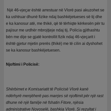
Një 46-vjeçar është arrestuar në Vlorë pasi akuzohet se
ka ushtruar dhunë fizike ndaj bashkëjetueses së tij dhe
e ka kanosur atë, me thikë, që të tërhiqte kërkesën për tu
pajisur me urdhër mbrojtjeje ndaj tij. Policia gjithashtu
bën me dije se gjatë kontrollit fizik ndaj 46-vjeçarit i
është gjetur mjetin prerës (thikë) me të cilin ai dyshohet
se ka kanosur bashkëjetuesen.
Njoftimi i Policisë:
Shërbimet e Komisariatit të Policisë Vlorë kanë
ndërhyrë menjëherë pas marrjes së njoftimit për një rast
dhune në një familje në fshatin Fitore, njësia
administrative Novoselë, bashkia Vlorë. Si rezultat i