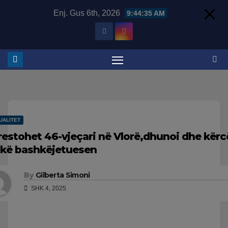
Skip
Enj. Gus 6th, 2026
9:44:36 AM
to
content
UALITET
restohet 46-vjeçari në Vlorë,dhunoi dhe kër
ikë bashkëjetuesen
By
Gilberta Simoni
SHK 4, 2025