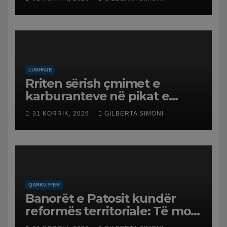
LUSHNJË
Rriten sërish çmimet e
karburanteve në pikat e
karburanteve në Lushnjë.
31 KORRIK, 2026
GILBERTA SIMONI
Tensionet në Lindjen e
Mesme shtrenjtojnë naftën
dhe benzinën në vend
QARKU FIER
Banorët e Patosit kundër
reformës territoriale: Të mos
humbasim identitetin e