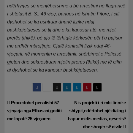
ndërhyrjes së menjëhershme u bë arrestimi në flagrancë
i shtetasit B. S., 46 vjeç, banues në fshatin Fitore, i cili
dyshohet se ka ushtruar dhunë fizike ndaj
bashkëjetueses së tij dhe e ka kanosur atë, me mjet
prerës (thikë), që ajo të tërhiqte kërkesën për t’u pajisur
me urdhër mbrojtjeje.
Gjatë kontrollit fizik ndaj 46-
vjeçarit, në momentin e arrestimit, shërbimet e Policisë
gjetën dhe sekuestruan mjetin prerës (thikë) me të cilin
ai dyshohet se ka kanosur bashkëjetuesen.
Lëvizje
Procedohet penalisht 57-
Nis projekti i ri mbi lirinë e
vjeçarja nga Elbasani,goditi
shtypit,ndërtohet një dialog i
te
me lopatë 25-vjeçaren
hapur midis medias, qeverisë
postimet
dhe shoqërisë civile