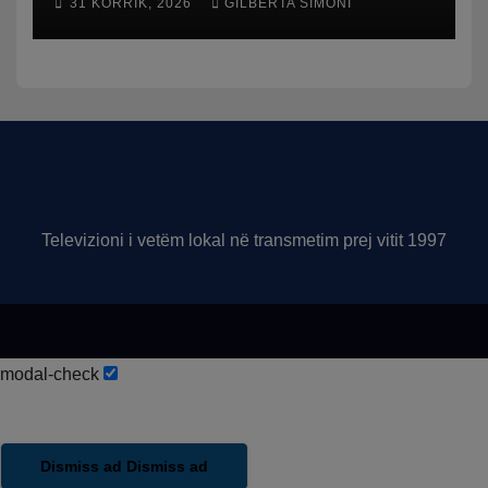
31 KORRIK, 2026
GILBERTA SIMONI
qytetit
Televizioni i vetëm lokal në transmetim prej vitit 1997
modal-check
Dismiss ad
Dismiss ad