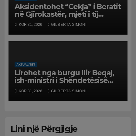
Aksidentohet “Cekja” i Beratit
në Gjirokastër, mjeti i tij
përplaset me atë të klerikut
KOR 31, 2026
GILBERTA SIMONI
bektashian
AKTUALITET
Lirohet nga burgu Ilir Beqaj,
ish-ministri i Shëndetësisë
‘kthehet’ në shtëpi, GJKKO i
KOR 31, 2026
GILBERTA SIMONI
ndryshon masën e arrestit
Lini një Përgjigje