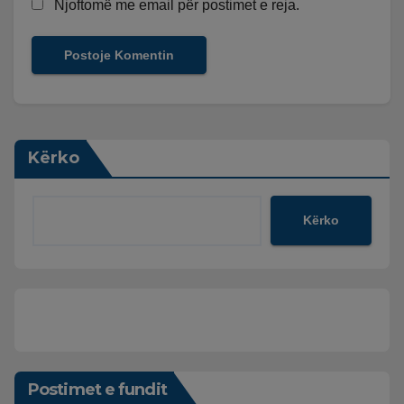
Njoftomë me email për postimet e reja.
Kërko
Kërko
Postimet e fundit