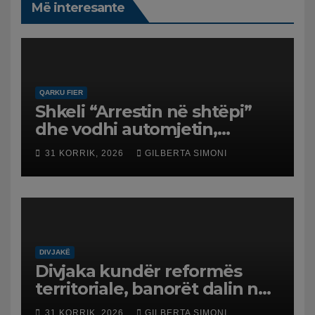
Më interesante
QARKU FIER
Shkeli “Arrestin në shtëpi”
dhe vodhi automjetin,
arrestohet 43-vjeçari
31 KORRIK, 2026
GILBERTA SIMONI
DIVJAKË
Divjaka kundër reformës
territoriale, banorët dalin në
protestë.
31 KORRIK, 2026
GILBERTA SIMONI