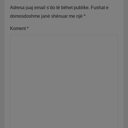
Adresa juaj email s’do të bëhet publike.
Fushat e
domosdoshme janë shënuar me një
*
Koment
*