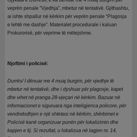
veprën penale ”Vjedhja”, mbetur në tentativë. Gjithashtu,
ai ishte shpallur në kërkim për veprën penale “Plagosja
e lehtë me dashje”. Materialet procedurale i kaluan
Prokurorisë, për veprime të mëtejshme.
Njoftimi i policisë:
Durrës/ I dënuar me 4 muaj burgim, për vjedhje të
mbetur në tentativë, dhe i dyshuar për plagosje, kapet
dhe vihet në pranga 28-vjeçari në kërkim. Bazuar në
informacionet e siguruara nga inteligjenca policore, për
vendndodhjen e një shtetasi në kërkim, shërbimet e
Policisë kanë organizuar punën për lokalizimin dhe
kapjen e tij. Si rezultat, u lokalizua në lagjen nr. 14,