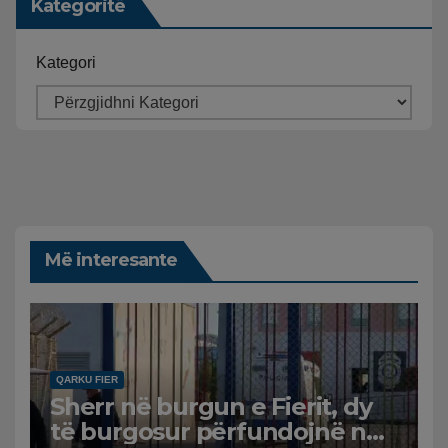
Kategoritë
Kategori
Më interesante
QARKU FIER
Sherr në burgun e Fierit, dy
të burgosur përfundojnë në