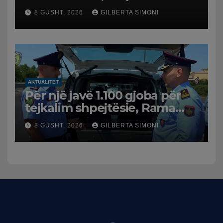
pushuesit dhe banorët
8 GUSHT, 2026
GILBERTA SIMONI
AKTUALITET
Për një javë 1.100 gjoba për
tejkalim shpejtësie, Rama
publikon videon: Kamerat e
8 GUSHT, 2026
GILBERTA SIMONI
trafikut së shpejti në
funksion