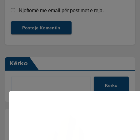
Njoftomë me email për postimet e reja.
Kërko
Kërko