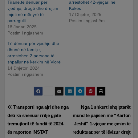
Tiranë,të dënuar për
arrestohet 42-vjeçari në
vjedhje, drogë dhe drejtim
Kukës
mjeti në mënyrë të
17 Dhjetor, 2025
parregullt
Postim i ngjashëm
18 Janar, 2025
Postim i ngjashëm
Të dënuar për vjedhje dhe
dhunë në familje,
arrestohen 2 persona të
shpallur në kërkim në Vlorë
14 Dhjetor, 2024
Postim i ngjashëm
Lëvizje
Transporti nga ajri dhe nga
Nga 1 shkurti shqiptarët
deti ka shënuar rritje gjatë
mund të pajisen me “Karton
te
tremujtorit të fundit të 2024-
Jeshil” 1-vjeçar me çmim të
postimet
ës raporton INSTAT
reduktuar,për të lëvizur drejt