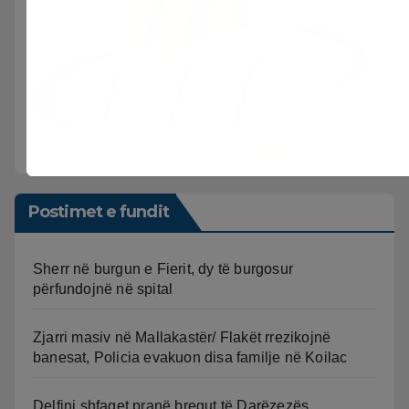
Postimet e fundit
Sherr në burgun e Fierit, dy të burgosur
përfundojnë në spital
Zjarri masiv në Mallakastër/ Flakët rrezikojnë
banesat, Policia evakuon disa familje në Koilac
Delfini shfaqet pranë bregut të Darëzezës,