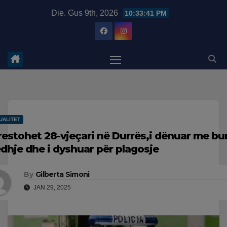
Skip
modal-check
Die. Gus 9th, 2026
10:33:42 PM
to
content
UALITET
restohet 28-vjeçari në Durrës,i dënuar me bu
edhje dhe i dyshuar për plagosje
By
Gilberta Simoni
JAN 29, 2025