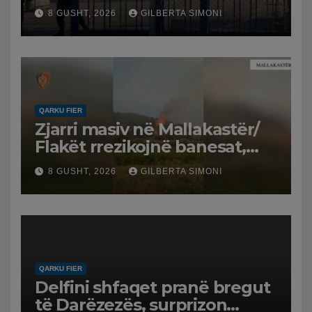
spital
8 GUSHT, 2026
GILBERTA SIMONI
QARKU FIER
Zjarri masiv në Mallakastër/
Flakët rrezikojnë banesat,
Policia evakuon disa familje
8 GUSHT, 2026
GILBERTA SIMONI
në Koilac
QARKU FIER
Delfini shfaqet pranë bregut
të Darëzezës, surprizon