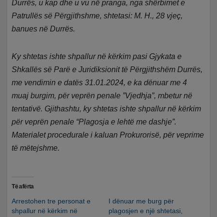
Durrës, u kap dhe u vu në pranga, nga shërbimet e
Patrullës së Përgjithshme, shtetasi: M. H., 28 vjeç,
banues në Durrës.
Ky shtetas ishte shpallur në kërkim pasi Gjykata e
Shkallës së Parë e Juridiksionit të Përgjithshëm Durrës,
me vendimin e datës 31.01.2024, e ka dënuar me 4
muaj burgim, për veprën penale ”Vjedhja”, mbetur në
tentativë. Gjithashtu, ky shtetas ishte shpallur në kërkim
për veprën penale “Plagosja e lehtë me dashje”.
Materialet procedurale i kaluan Prokurorisë, për veprime
të mëtejshme.
Të afërta
Arrestohen tre personat e
I dënuar me burg për
shpallur në kërkim në
plagosjen e një shtetasi,