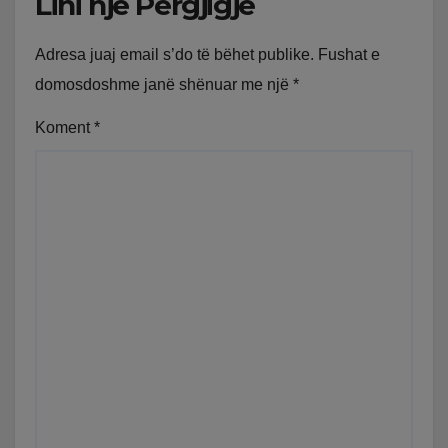
Lini një Përgjigje
Adresa juaj email s’do të bëhet publike.
Fushat e
domosdoshme janë shënuar me një
*
Koment
*