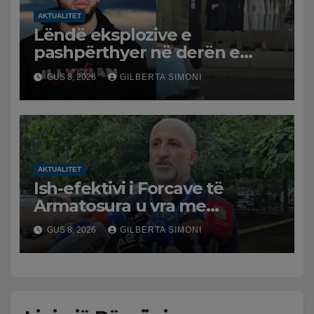
AKTUALITET
Lëndë eksplozive e
pashpërthyer në derën e
dyqanit të Noizyt në Durrës,
GUS 8, 2026
GILBERTA SIMONI
policia nis hetimet për
ngjarjen
AKTUALITET
Ish-efektivi i Forcave të
Armatosura u vra me
kallashnikov nga shoku i
GUS 8, 2026
GILBERTA SIMONI
fëmijërisë, zv. drejtori i
Hetimit: Kishin konflikt të
mbartur prej disa kohësh