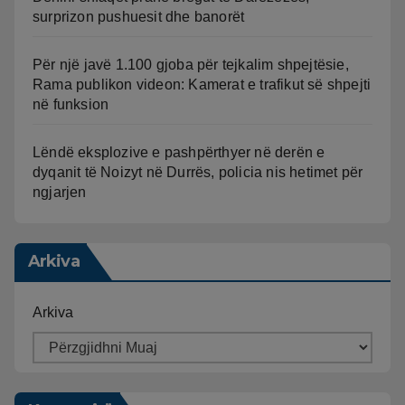
surprizon pushuesit dhe banorët
Për një javë 1.100 gjoba për tejkalim shpejtësie,
Rama publikon videon: Kamerat e trafikut së shpejti
në funksion
Lëndë eksplozive e pashpërthyer në derën e
dyqanit të Noizyt në Durrës, policia nis hetimet për
ngjarjen
Arkiva
Arkiva