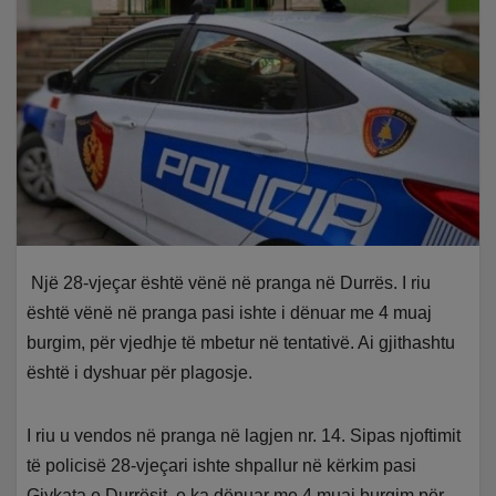
Një 28-vjeçar është vënë në pranga në Durrës. I riu
është vënë në pranga pasi ishte i dënuar me 4 muaj
burgim, për vjedhje të mbetur në tentativë. Ai gjithashtu
është i dyshuar për plagosje.
I riu u vendos në pranga në lagjen nr. 14. Sipas njoftimit
të policisë 28-vjeçari ishte shpallur në kërkim pasi
Gjykata e Durrësit, e ka dënuar me 4 muaj burgim për