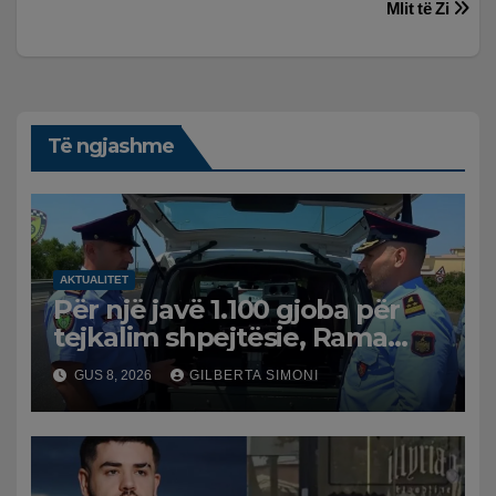
Mlit të Zi
Të ngjashme
AKTUALITET
Për një javë 1.100 gjoba për
tejkalim shpejtësie, Rama
publikon videon: Kamerat e
GUS 8, 2026
GILBERTA SIMONI
trafikut së shpejti në
funksion