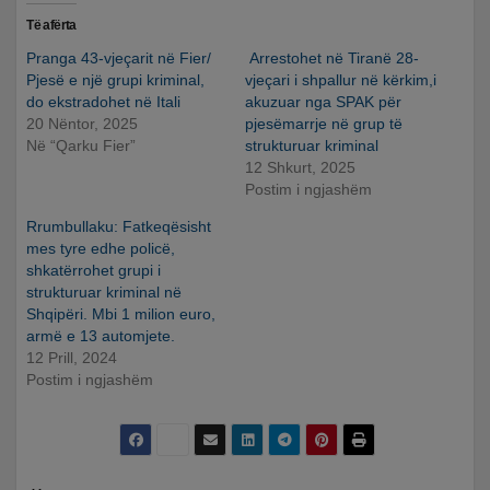
Të afërta
Pranga 43-vjeçarit në Fier/
Arrestohet në Tiranë 28-
Pjesë e një grupi kriminal,
vjeçari i shpallur në kërkim,i
do ekstradohet në Itali
akuzuar nga SPAK për
20 Nëntor, 2025
pjesëmarrje në grup të
Në “Qarku Fier”
strukturuar kriminal
12 Shkurt, 2025
Postim i ngjashëm
Rrumbullaku: Fatkeqësisht
mes tyre edhe policë,
shkatërrohet grupi i
strukturuar kriminal në
Shqipëri. Mbi 1 milion euro,
armë e 13 automjete.
12 Prill, 2024
Postim i ngjashëm