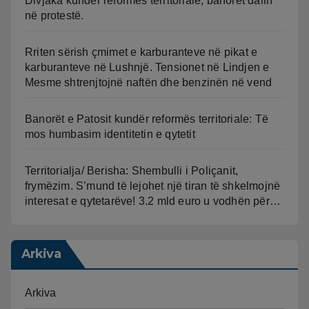
Divjaka kundër reformës territoriale, banorët dalin
në protestë.
Rriten sërish çmimet e karburanteve në pikat e
karburanteve në Lushnjë. Tensionet në Lindjen e
Mesme shtrenjtojnë naftën dhe benzinën në vend
Banorët e Patosit kundër reformës territoriale: Të
mos humbasim identitetin e qytetit
Territorialja/ Berisha: Shembulli i Poliçanit,
frymëzim. S’mund të lejohet një tiran të shkelmojnë
interesat e qytetarëve! 3.2 mld euro u vodhën për…
Arkiva
Arkiva