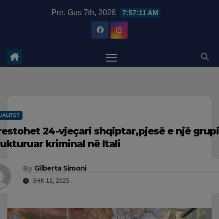
Skip
modal-check
Pre. Gus 7th, 2026
7:57:12 AM
to
content
UALITET
restohet 24-vjeçari shqiptar,pjesë e një grupi
rukturuar kriminal në Itali
By
Gilberta Simoni
SHK 12, 2025