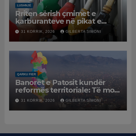
LUSHNJË
Rriten sërish çmimet e
karburanteve në pikat e
karburanteve në Lushnjë.
31 KORRIK, 2026
GILBERTA SIMONI
Tensionet në Lindjen e
Mesme shtrenjtojnë naftën
dhe benzinën në vend
QARKU FIER
Banorët e Patosit kundër
reformës territoriale: Të mos
humbasim identitetin e
31 KORRIK, 2026
GILBERTA SIMONI
qytetit