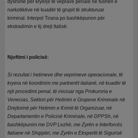
dyshime për kryerje të veprave penale në fushën e
narkotikëve në kuadër të grupit të strukturuar
kriminal. Interpol Tirana po bashkëpunon për
ekstradimin e tij drejt Italisë.
Njoftimi i policisë:
Si rezultat i hetimeve dhe veprimeve operacionale, të
kryera në koordinim me partnerët italianë, në kuadër të
një procedimi penal, të iniciuar nga Prokuroria e
Venecias, Sektori për Hetimin e Grupeve Kriminale në
Drejtorinë për Hetimin e Krimit të Organizuar, në
Departamentin e Policisë Kriminale, në DPPSh, në
bashkëpunim me DVP Lezhë, me Zyrën e Interforcës
Italiane në Shqipëri, me Zyrën e Ekspertit të Sigurisë