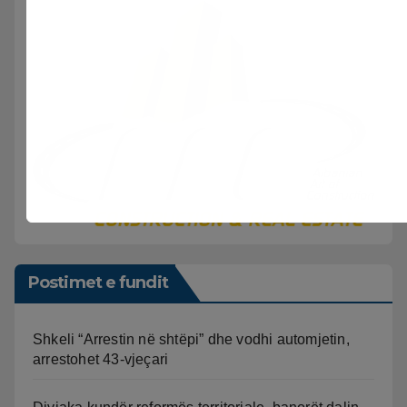
Postimet e fundit
Shkeli “Arrestin në shtëpi” dhe vodhi automjetin,
arrestohet 43-vjeçari