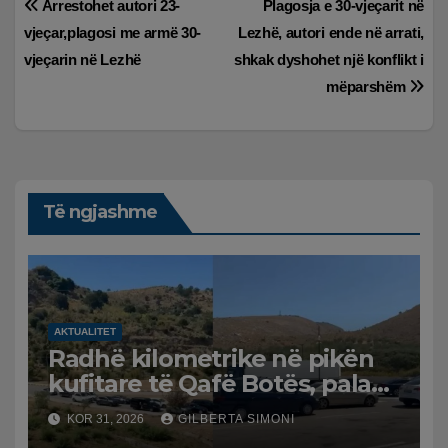
Lëvizje
Arrestohet autori 23-
Plagosja e 30-vjeçarit në
vjeçar,plagosi me armë 30-
Lezhë, autori ende në arrati,
te
vjeçarin në Lezhë
shkak dyshohet një konflikt i
postimet
mëparshëm
Të ngjashme
AKTUALITET
Radhë kilometrike në pikën
kufitare të Qafë Botës, pala
greke raporton defekt në
KOR 31, 2026
GILBERTA SIMONI
sistem, qytetarët mbeten të