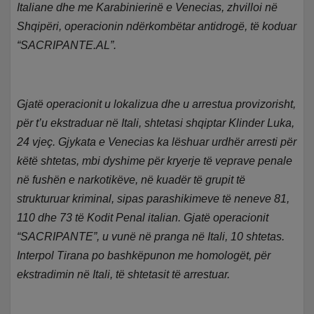
Italiane dhe me Karabinierinë e Venecias, zhvilloi në
Shqipëri, operacionin ndërkombëtar antidrogë, të koduar
“SACRIPANTE.AL”.
Gjatë operacionit u lokalizua dhe u arrestua provizorisht,
për t’u ekstraduar në Itali, shtetasi shqiptar Klinder Luka,
24 vjeç. Gjykata e Venecias ka lëshuar urdhër arresti për
këtë shtetas, mbi dyshime për kryerje të veprave penale
në fushën e narkotikëve, në kuadër të grupit të
strukturuar kriminal, sipas parashikimeve të neneve 81,
110 dhe 73 të Kodit Penal italian. Gjatë operacionit
“SACRIPANTE”, u vunë në pranga në Itali, 10 shtetas.
Interpol Tirana po bashkëpunon me homologët, për
ekstradimin në Itali, të shtetasit të arrestuar.