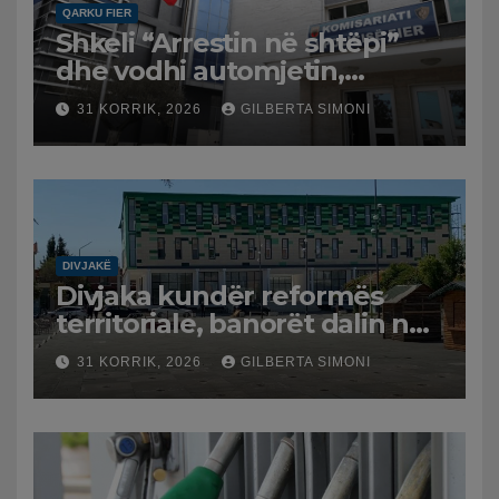
QARKU FIER
Shkeli “Arrestin në shtëpi”
dhe vodhi automjetin,
arrestohet 43-vjeçari
31 KORRIK, 2026
GILBERTA SIMONI
DIVJAKË
Divjaka kundër reformës
territoriale, banorët dalin në
protestë.
31 KORRIK, 2026
GILBERTA SIMONI