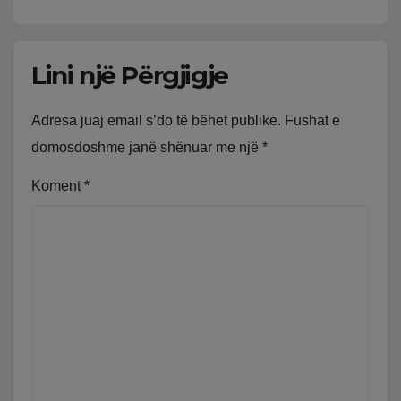
Lini një Përgjigje
Adresa juaj email s’do të bëhet publike.
Fushat e
domosdoshme janë shënuar me një
*
Koment
*