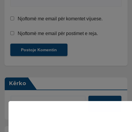
Njoftomë me email për komentet vijuese.
Njoftomë me email për postimet e reja.
Kërko
Kërko