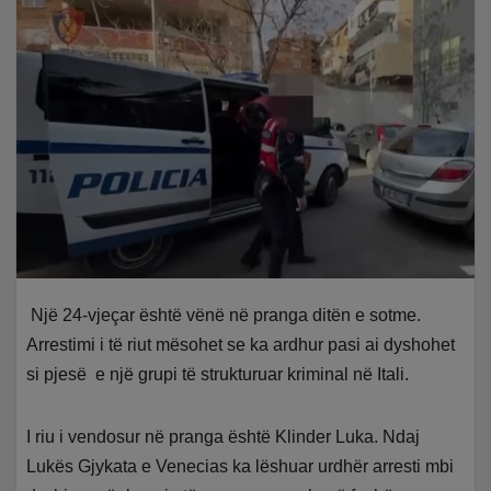
Një 24-vjeçar është vënë në pranga ditën e sotme.
Arrestimi i të riut mësohet se ka ardhur pasi ai dyshohet
si pjesë e një grupi të strukturuar kriminal në Itali.
I riu i vendosur në pranga është Klinder Luka. Ndaj
Lukës Gjykata e Venecias ka lëshuar urdhër arresti mbi