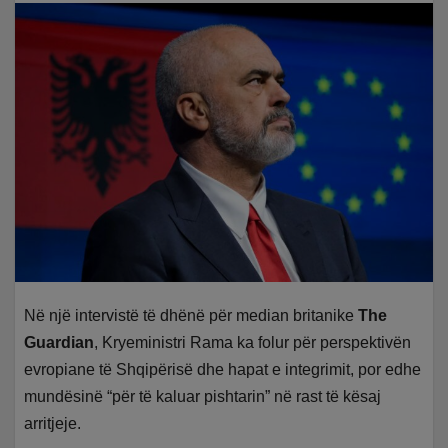
Në një intervistë të dhënë për median britanike
The
Guardian
, Kryeministri Rama ka folur për perspektivën
evropiane të Shqipërisë dhe hapat e integrimit, por edhe
mundësinë “për të kaluar pishtarin” në rast të kësaj
arritjeje.