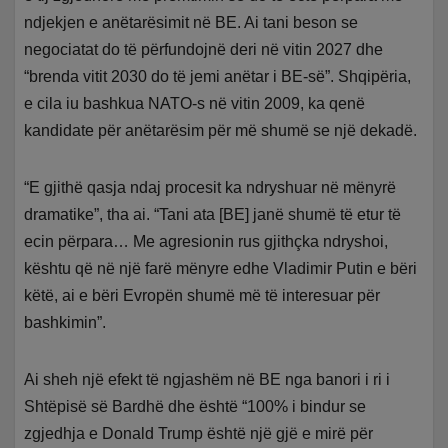
ndjekjen e anëtarësimit në BE. Ai tani beson se
negociatat do të përfundojnë deri në vitin 2027 dhe
“brenda vitit 2030 do të jemi anëtar i BE-së”. Shqipëria,
e cila iu bashkua NATO-s në vitin 2009, ka qenë
kandidate për anëtarësim për më shumë se një dekadë.
“E gjithë qasja ndaj procesit ka ndryshuar në mënyrë
dramatike”, tha ai. “Tani ata [BE] janë shumë të etur të
ecin përpara… Me agresionin rus gjithçka ndryshoi,
kështu që në një farë mënyre edhe Vladimir Putin e bëri
këtë, ai e bëri Evropën shumë më të interesuar për
bashkimin”.
Ai sheh një efekt të ngjashëm në BE nga banori i ri i
Shtëpisë së Bardhë dhe është “100% i bindur se
zgjedhja e Donald Trump është një gjë e mirë për