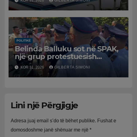
KOR 31, 2026
GILBERTA SIMONI
POLITIKË
Belinda Balluku sot në SPAK,
një grup protestuesish
grumbullohen para
KOR 31, 2026
GILBERTA SIMONI
Prokurorisë së Posaçme
Lini një Përgjigje
Adresa juaj email s’do të bëhet publike.
Fushat e
domosdoshme janë shënuar me një
*