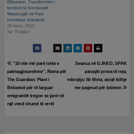
Elbasanin. Transformimi i
territorit të Kombinatit
Metalurgjik në Park
Kombëtar Industrial.
28 Mars, 2025
Në “Politikë”
Lëvizje
“10 vite më parë ishte e
Seanca në GJKKO, SPAK
paimagjinueshme”, Rama për
paraqiti prova të reja,
te
The Guardian: Plani i
mbrojtja: Ilir Meta, asnjë lidhje
postimet
Britanisë për të larguar
me pagesat për lobimin
emigrantët tregon se janë në
një vend shumë të errët