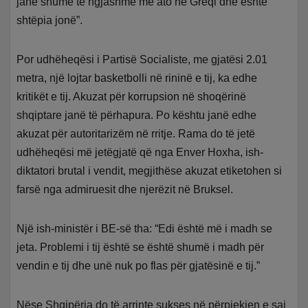
janë shumë të ngjashme me ato në Greqi dhe është
shtëpia jonë”.
Por udhëheqësi i Partisë Socialiste, me gjatësi 2.01
metra, një lojtar basketbolli në rininë e tij, ka edhe
kritikët e tij. Akuzat për korrupsion në shoqërinë
shqiptare janë të përhapura. Po kështu janë edhe
akuzat për autoritarizëm në rritje. Rama do të jetë
udhëheqësi më jetëgjatë që nga Enver Hoxha, ish-
diktatori brutal i vendit, megjithëse akuzat etiketohen si
farsë nga admiruesit dhe njerëzit në Bruksel.
Një ish-ministër i BE-së tha: “Edi është më i madh se
jeta. Problemi i tij është se është shumë i madh për
vendin e tij dhe unë nuk po flas për gjatësinë e tij.”
Nëse Shqipëria do të arrinte sukses në përpjekjen e saj