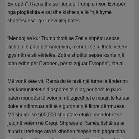
Evropën”. Rama tha se fitorja e Trump e nxori Evropën
nga plogështia e saj dhe kishte sjellë “një frymë
shqetësuese” që i nevojitej botës.
“Mendoj se kur Trump thotë se Zoti e shpëtoi sepse
kishte një plan për Amerikën, mendoj se ai thotë vetëm
gjysmën e së vërtetës. Zoti e shpëtoi sepse kishte një
plan edhe për Evropën, për ta zgjuar Evropën”, tha ai.
Më vonë këtë vit, Rama do të nisë një turne falënderimi
për komunitetet e diasporës të cilat, për herë të parë,
patën mundësi të votonin në zgjedhjet e muajit të kaluar,
duke e ndihmuar atë të siguronte një fitore dërrmuese.
Më shumë se 500,000 shqiptarë etnikë mendohet se
jetojnë vetëm në Greqi. Shpresa e Ramës është se ai
mund t’i tërheqë ata të kthehen “sepse tani pagat tona