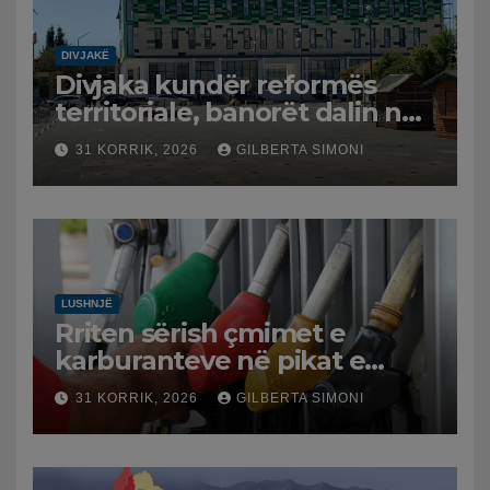
DIVJAKË
Divjaka kundër reformës
territoriale, banorët dalin në
protestë.
31 KORRIK, 2026
GILBERTA SIMONI
LUSHNJË
Rriten sërish çmimet e
karburanteve në pikat e
karburanteve në Lushnjë.
31 KORRIK, 2026
GILBERTA SIMONI
Tensionet në Lindjen e
Mesme shtrenjtojnë naftën
dhe benzinën në vend