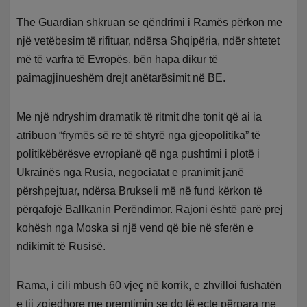
The Guardian shkruan se qëndrimi i Ramës përkon me
një vetëbesim të rifituar, ndërsa Shqipëria, ndër shtetet
më të varfra të Evropës, bën hapa dikur të
paimagjinueshëm drejt anëtarësimit në BE.
Me një ndryshim dramatik të ritmit dhe tonit që ai ia
atribuon “frymës së re të shtyrë nga gjeopolitika” të
politikëbërësve evropianë që nga pushtimi i plotë i
Ukrainës nga Rusia, negociatat e pranimit janë
përshpejtuar, ndërsa Brukseli më në fund kërkon të
përqafojë Ballkanin Perëndimor. Rajoni është parë prej
kohësh nga Moska si një vend që bie në sferën e
ndikimit të Rusisë.
Rama, i cili mbush 60 vjeç në korrik, e zhvilloi fushatën
e tij zgjedhore me premtimin se do të ecte përpara me