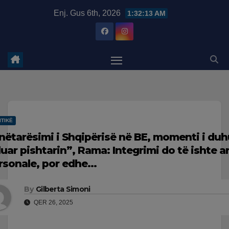
Skip
modal-check
Enj. Gus 6th, 2026
1:32:14 AM
to
content
ITIKË
nëtarësimi i Shqipërisë në BE, momenti i duh
luar pishtarin”, Rama: Integrimi do të ishte ar
rsonale, por edhe…
By
Gilberta Simoni
QER 26, 2025