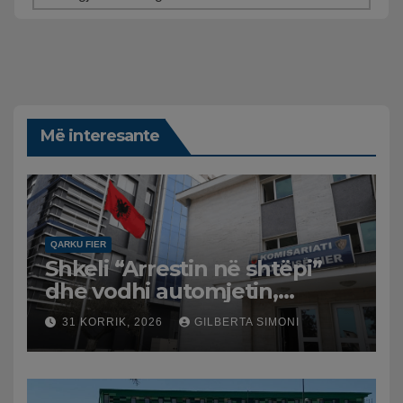
Më interesante
QARKU FIER
Shkeli “Arrestin në shtëpi”
dhe vodhi automjetin,
arrestohet 43-vjeçari
31 KORRIK, 2026
GILBERTA SIMONI