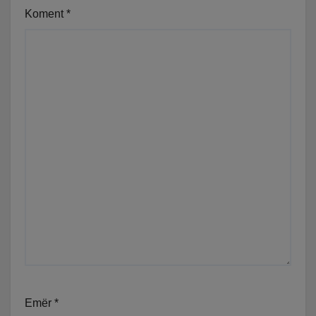
Koment
*
Emër
*