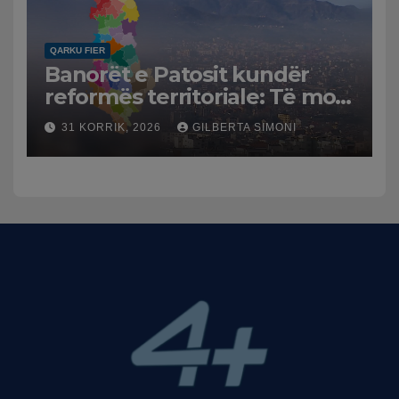
QARKU FIER
Banorët e Patosit kundër
reformës territoriale: Të mos
humbasim identitetin e
31 KORRIK, 2026
GILBERTA SIMONI
qytetit