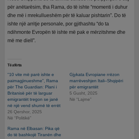
për anëtarësim, tha Rama, do të ishte “momenti i duhur
dhe më i mrekullueshëm për të kaluar pishtarin”. Do të
ishte një arritje personale, por gjithashtu “do ta
ndihmonte Evropën të ishte më pak e mërzitshme dhe
më me diell”.
Të afërta
“10 vite më parë ishte e
Gjykata Evropiane rrëzon
paimagjinueshme”, Rama
marrëveshjen Itali–Shqipëri
për The Guardian: Plani i
për emigrantët
Britanisë për të larguar
5 Gusht, 2025
emigrantët tregon se janë
Në “Lajme”
në një vend shumë të errët
26 Qershor, 2025
Në “Politikë”
Rama në Elbasan: Pika që
do të bashkojë Tiranën dhe