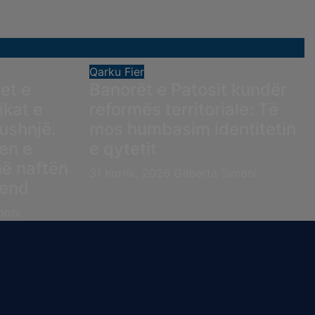
Qarku Fier
et e
Banorët e Patosit kundër
ikat e
reformës territoriale: Të
ushnjë.
mos humbasim identitetin
en e
e qytetit
ë naftën
31 Korrik, 2026
Gilberta Simoni
vend
moni