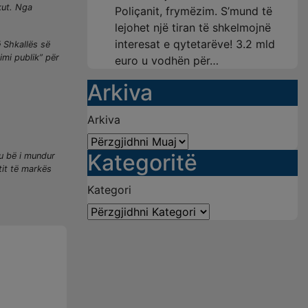
kut. Nga
Poliçanit, frymëzim. S’mund të
lejohet një tiran të shkelmojnë
interesat e qytetarëve! 3.2 mld
ë Shkallës së
imi publik” për
euro u vodhën për…
Arkiva
Arkiva
Kategoritë
 u bë i mundur
tit të markës
Kategori