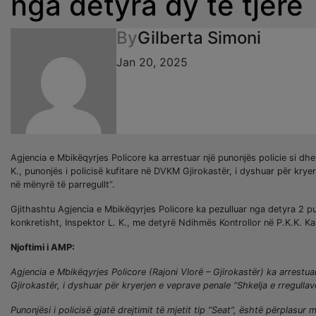
nga detyra dy të tjerë
By
Gilberta Simoni
Jan 20, 2025
Agjencia e Mbikëqyrjes Policore ka arrestuar një punonjës policie si dhe
K., punonjës i policisë kufitare në DVKM Gjirokastër, i dyshuar për kryer
në mënyrë të parregullt”.
Gjithashtu Agjencia e Mbikëqyrjes Policore ka pezulluar nga detyra 2 pu
konkretisht, Inspektor L. K., me detyrë Ndihmës Kontrollor në P.K.K. Ka
Njoftimi i AMP:
Agjencia e Mbikëqyrjes Policore (Rajoni Vlorë – Gjirokastër) ka arrestua
Gjirokastër, i dyshuar për kryerjen e veprave penale “Shkelja e rregullav
Punonjësi i policisë gjatë drejtimit të mjetit tip “Seat”, është përplasu