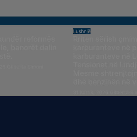
Lushnjë
kundër reformës
Rriten sërish çmim
ale, banorët dalin
karburanteve në p
stë.
karburanteve në L
Tensionet në Lindj
026
Gilberta Simoni
Mesme shtrenjtojn
dhe benzinën në 
31 Korrik, 2026
Gilberta Si