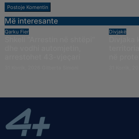
Më interesante
Qarku Fier
Divjakë
Shkeli “Arrestin në shtëpi”
Divjaka 
dhe vodhi automjetin,
territori
arrestohet 43-vjeçari
në prote
31 Korrik, 2026
Gilberta Simoni
31 Korrik, 2