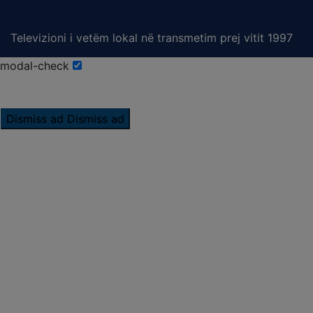
Televizioni i vetëm lokal në transmetim prej vitit 1997
modal-check
Dismiss ad
Dismiss ad