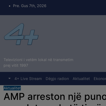
Skip
Pre. Gus 7th, 2026
to
content
Televizioni i vetëm lokal në transmetim
prej vitit 1997
4+ Live Stream
Dëgjo radion
Aktualitet
Ekono
Aktualitet
AMP arreston një puno