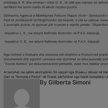
shtetasja A. R. dhe shtetasi i mitur G. R., të cilët pas marrjes së ndi
verifikimi me testin matës të alkolit rezultoi pozitiv.
Gjithashtu Agjencia e Mbikëqyrjes Policore (Rajoni Vlorë – Gjirokastër)
Parë të Juridiksionit të Përgjithshëm Gjirokastër, e cila ka caktuar masa
2 punonjës policie, të dyshuar për kryerjen e veprës penale “Shpërdorim
-Inspektor L. K., me detyrë Ndihmës Kontrollor në P.K.K. Kakavijë,
-Inspektor O. B., me detyrë Ndihmës Kontrollor në P.K.K. Kakavijë
Nga hetimet e thelluara dhe intensive nën drejtimin e Prokurorisë pranë 
dokumentimi dhe sigurimi i provave mbi dyshimet se këta punonjës policie
“Toyota Avensis” pa dokumentacionin përkatës, duke mos ndjekur procedu
Lëvizje
Arrestohet me qëllim ekstradimin 50-vjeçari nga Shijaku,i dënuar në Itali
Zjarr te “Komuna e Parisit” në Tiranë, përfshihet nga flakët kompleksi i 
te
By
Gilberta Simoni
postimet