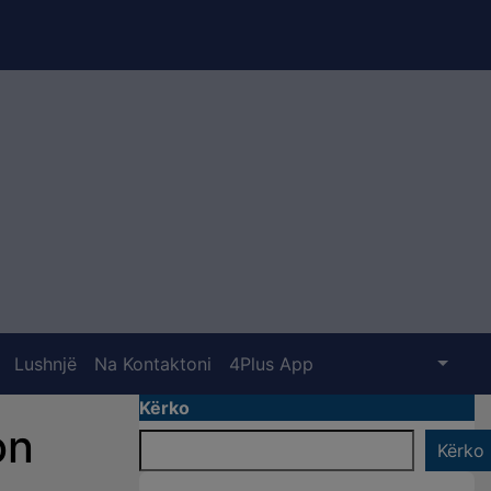
Lushnjë
Na Kontaktoni
4Plus App
Kërko
on
Kërko