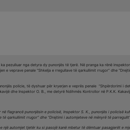
 ka pezulluar nga detyra dy punonjës të tjerë. Në pranga ka rënë inspektori
jen e veprave penale “Shkelja e rregullave të qarkullimit rrugor” dhe “Drejt
nonjës policie, të dyshuar për kryerjen e veprës penale “Shpërdorimi i det
kavijë dhe Inspektor O. B., me detyrë Ndihmës Kontrollor në P.K.K. Kakavij
r në flagrancë punonjësin e policisë, Inspektor S. K., punonjës i policisë k
e të qarkullimit rrugor” dhe “Drejtimi i automjeteve në mënyrë të parregullt”
r me një automjet tjetër ku si pasojë kanë mbetur të dëmtuar pasagjerët e mje