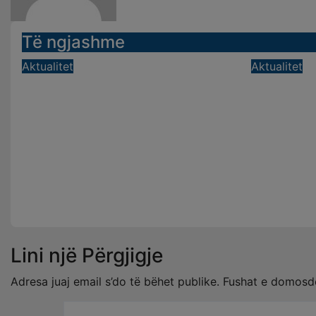
Të ngjashme
Aktualitet
Aktualitet
Radhë kilometrike në
Aksiden
pikën kufitare të Qafë
Beratit 
Botës, pala greke
mjeti i 
raporton defekt në
të kleri
sistem, qytetarët mbeten
Kor 31, 202
të bllokuar
Kor 31, 2026
Gilberta Simoni
Lini një Përgjigje
Adresa juaj email s’do të bëhet publike.
Fushat e domosd