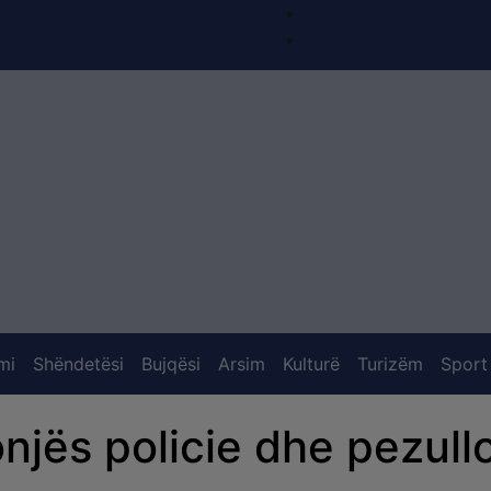
mi
Shëndetësi
Bujqësi
Arsim
Kulturë
Turizëm
Sport
njës policie dhe pezull