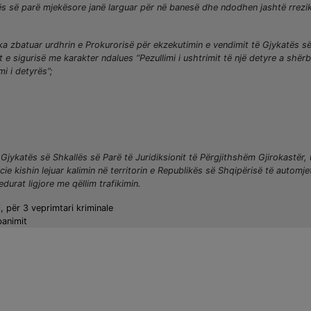
hmës së parë mjekësore janë larguar për në banesë dhe ndodhen jashtë rrezi
 ka zbatuar urdhrin e Prokurorisë për ekzekutimin e vendimit të Gjykatës s
t e sigurisë me karakter ndalues “Pezullimi i ushtrimit të një detyre a shërb
i i detyrës”;
Gjykatës së Shkallës së Parë të Juridiksionit të Përgjithshëm Gjirokastër,
 kishin lejuar kalimin në territorin e Republikës së Shqipërisë të automje
rat ligjore me qëllim trafikimin.
, për 3 veprimtari kriminale
banimit