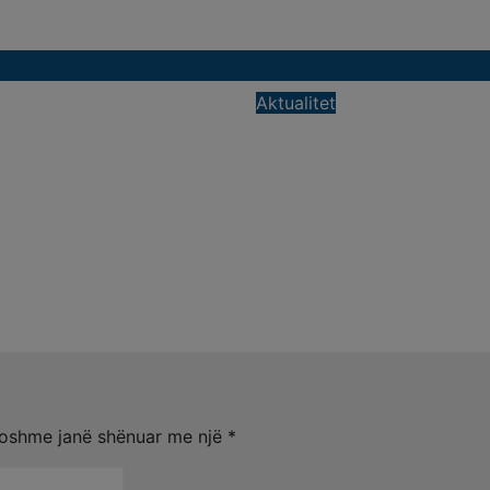
Aktualitet
tohet “Cekja” i
Lirohet nga burgu Il
në Gjirokastër,
Beqaj, ish-ministri 
tij përplaset me atë
Shëndetësisë ‘kthe
kut bektashian
shtëpi, GJKKO i n
masën e arrestit
6
Gilberta Simoni
Kor 31, 2026
Gilberta Simon
oshme janë shënuar me një
*