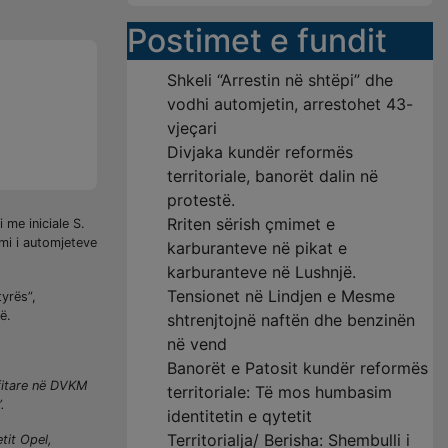
Postimet e fundit
Shkeli “Arrestin në shtëpi” dhe
vodhi automjetin, arrestohet 43-
vjeçari
Divjaka kundër reformës
territoriale, banorët dalin në
protestë.
Rriten sërish çmimet e
 me iniciale S.
imi i automjeteve
karburanteve në pikat e
karburanteve në Lushnjë.
Tensionet në Lindjen e Mesme
yrës”,
ë.
shtrenjtojnë naftën dhe benzinën
në vend
Banorët e Patosit kundër reformës
ufitare në DVKM
territoriale: Të mos humbasim
.
identitetin e qytetit
Territorialja/ Berisha: Shembulli i
tit Opel,