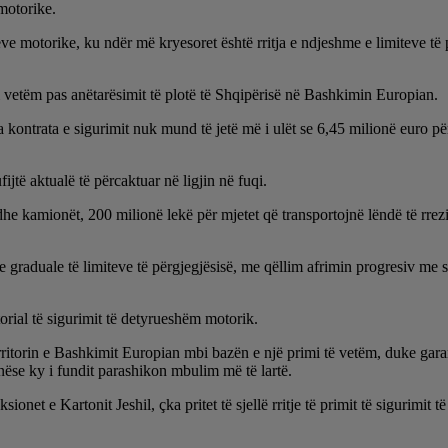
 motorike.
e motorike, ku ndër më kryesoret është rritja e ndjeshme e limiteve të 
 vetëm pas anëtarësimit të plotë të Shqipërisë në Bashkimin Europian.
ga kontrata e sigurimit nuk mund të jetë më i ulët se 6,45 milionë euro p
jtë aktualë të përcaktuar në ligjin në fuqi.
dhe kamionët, 200 milionë lekë për mjetet që transportojnë lëndë të rrezi
itje graduale të limiteve të përgjegjësisë, me qëllim afrimin progresiv m
orial të sigurimit të detyrueshëm motorik.
territorin e Bashkimit Europian mbi bazën e një primi të vetëm, duke garan
 nëse ky i fundit parashikon mbulim më të lartë.
onet e Kartonit Jeshil, çka pritet të sjellë rritje të primit të sigurimi