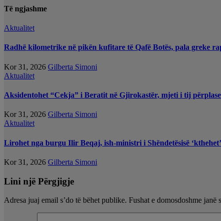
Të ngjashme
Aktualitet
Radhë kilometrike në pikën kufitare të Qafë Botës, pala greke ra
Kor 31, 2026
Gilberta Simoni
Aktualitet
Aksidentohet “Cekja” i Beratit në Gjirokastër, mjeti i tij përplas
Kor 31, 2026
Gilberta Simoni
Aktualitet
Lirohet nga burgu Ilir Beqaj, ish-ministri i Shëndetësisë ‘kthehe
Kor 31, 2026
Gilberta Simoni
Lini një Përgjigje
Adresa juaj email s’do të bëhet publike.
Fushat e domosdoshme janë 