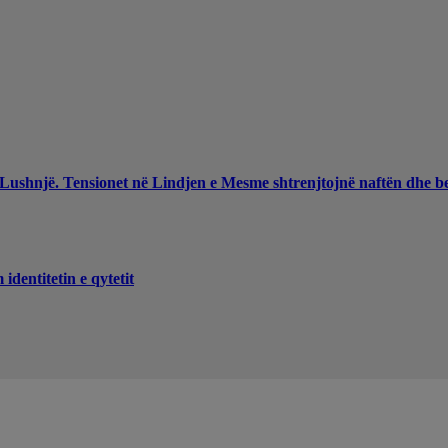
 Lushnjë. Tensionet në Lindjen e Mesme shtrenjtojnë naftën dhe b
dentitetin e qytetit