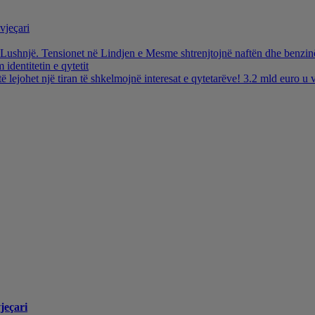
vjeçari
ë Lushnjë. Tensionet në Lindjen e Mesme shtrenjtojnë naftën dhe benzi
identitetin e qytetit
të lejohet një tiran të shkelmojnë interesat e qytetarëve! 3.2 mld euro 
jeçari