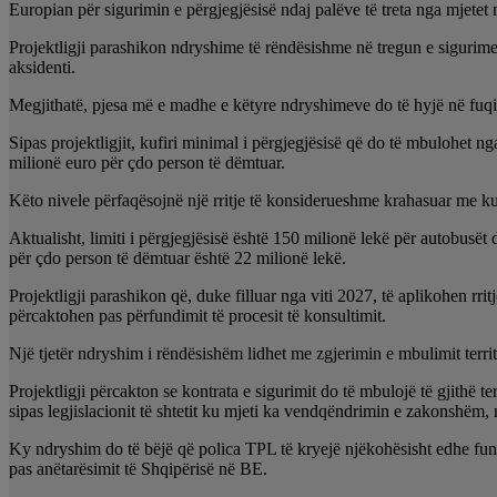
Europian për sigurimin e përgjegjësisë ndaj palëve të treta nga mjetet
Projektligji parashikon ndryshime të rëndësishme në tregun e sigurimev
aksidenti.
Megjithatë, pjesa më e madhe e këtyre ndryshimeve do të hyjë në fuqi
Sipas projektligjit, kufiri minimal i përgjegjësisë që do të mbulohet n
milionë euro për çdo person të dëmtuar.
Këto nivele përfaqësojnë një rritje të konsiderueshme krahasuar me kufi
Aktualisht, limiti i përgjegjësisë është 150 milionë lekë për autobusët 
për çdo person të dëmtuar është 22 milionë lekë.
Projektligji parashikon që, duke filluar nga viti 2027, të aplikohen rr
përcaktohen pas përfundimit të procesit të konsultimit.
Një tjetër ndryshim i rëndësishëm lidhet me zgjerimin e mbulimit territ
Projektligji përcakton se kontrata e sigurimit do të mbulojë të gjithë 
sipas legjislacionit të shtetit ku mjeti ka vendqëndrimin e zakonshëm,
Ky ndryshim do të bëjë që polica TPL të kryejë njëkohësisht edhe funksi
pas anëtarësimit të Shqipërisë në BE.