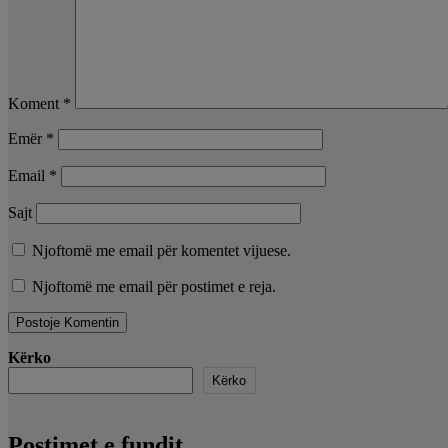
Koment
*
Emër
*
Email
*
Sajt
Njoftomë me email për komentet vijuese.
Njoftomë me email për postimet e reja.
Kërko
Kërko
Postimet e fundit