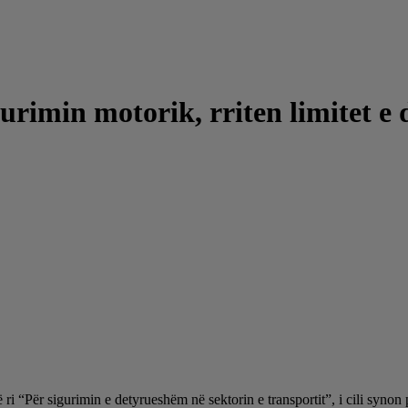
gurimin motorik, rriten limitet e
ri “Për sigurimin e detyrueshëm në sektorin e transportit”, i cili synon p