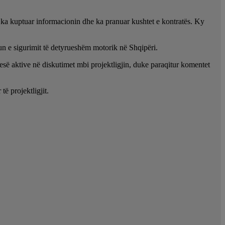
se ka kuptuar informacionin dhe ka pranuar kushtet e kontratës. Ky
un e sigurimit të detyrueshëm motorik në Shqipëri.
së aktive në diskutimet mbi projektligjin, duke paraqitur komentet
ë projektligjit.