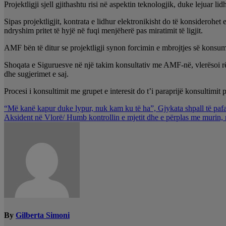
Projektligji sjell gjithashtu risi në aspektin teknologjik, duke lejuar l
Sipas projektligjit, kontrata e lidhur elektronikisht do të konsideroh
ndryshim pritet të hyjë në fuqi menjëherë pas miratimit të ligjit.
AMF bën të ditur se projektligji synon forcimin e mbrojtjes së konsum
Shoqata e Siguruesve në një takim konsultativ me AMF-në, vlerësoi rën
dhe sugjerimet e saj.
Procesi i konsultimit me grupet e interesit do t’i paraprijë konsultimit
Lëvizje
“Më kanë kapur duke lypur, nuk kam ku të ha”, Gjykata shpall të pafa
Aksident në Vlorë/ Humb kontrollin e mjetit dhe e përplas me murin, n
te
postimet
By
Gilberta Simoni