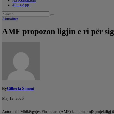
Na Kontaktoni
4Plus App
Aktualitet
AMF propozon ligjin e ri për si
By
Gilberta Simoni
Maj 12, 2026
Autoriteti i Mbikëqyrjes Financiare (AMF) ka hartuar një projektligj të 