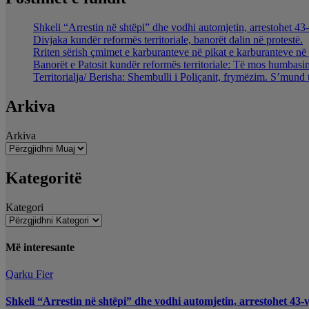
Shkeli “Arrestin në shtëpi” dhe vodhi automjetin, arrestohet 43-
Divjaka kundër reformës territoriale, banorët dalin në protestë.
Rriten sërish çmimet e karburanteve në pikat e karburanteve n
Banorët e Patosit kundër reformës territoriale: Të mos humbasim 
Territorialja/ Berisha: Shembulli i Poliçanit, frymëzim. S’mund 
Arkiva
Arkiva
Kategoritë
Kategori
Më interesante
Qarku Fier
Shkeli “Arrestin në shtëpi” dhe vodhi automjetin, arrestohet 43-v