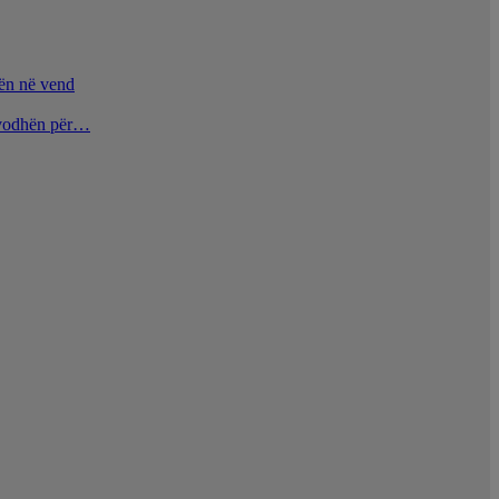
nën në vend
u vodhën për…