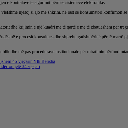
idhjen e kontratave të sigurimit përmes sistemeve elektronike.
et e vlefshme njësoj si ajo me shkrim, në rast se konsumatori konfirmon 
atorit dhe krijimin e një kuadri më të qartë e më të zbatueshëm për treg
dësinë e procesit konsultues dhe shprehu gatishmërinë për të marrë pje
 publik dhe më pas procedurave institucionale për miratimin përfundimtar t
jshëm 46-vjeçarin Ylli Berisha
dërron jetë 34-vjeçari