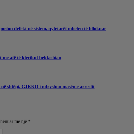
porton defekt në sistem, qytetarët mbeten të bllokuar
et me atë të klerikut bektashian
t’ në shtëpi, GJKKO i ndryshon masën e arrestit
shënuar me një
*