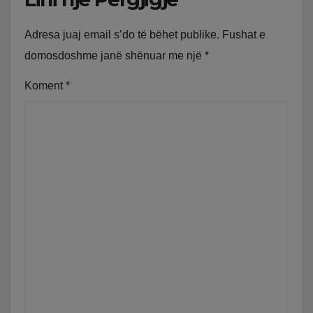
Adresa juaj email s’do të bëhet publike.
Fushat e
domosdoshme janë shënuar me një
*
Koment
*