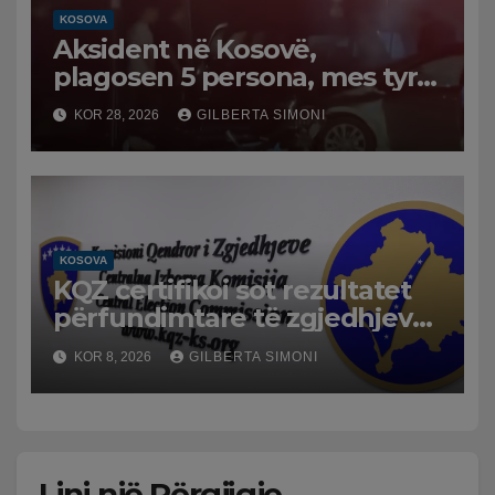
KOSOVA
Aksident në Kosovë,
plagosen 5 persona, mes tyre
dhe dy efektivë policie
KOR 28, 2026
GILBERTA SIMONI
KOSOVA
KQZ certifikoi sot rezultatet
përfundimtare të zgjedhjeve
të 7 qershorit/ Hapet rruga
KOR 8, 2026
GILBERTA SIMONI
për formimin e institucioneve
Lini një Përgjigje