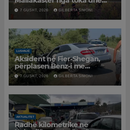
Mallakastër nga toka dhe
nga ajri me dy helikopterë.
7 GUSHT, 2026
GILBERTA SIMONI
LUSHNJË
Aksident në Fier-Shegan,
përplasen Benz-i me
furgonin, plagoset një i
7 GUSHT, 2026
GILBERTA SIMONI
moshuar
AKTUALITET
Radhë kilometrike në