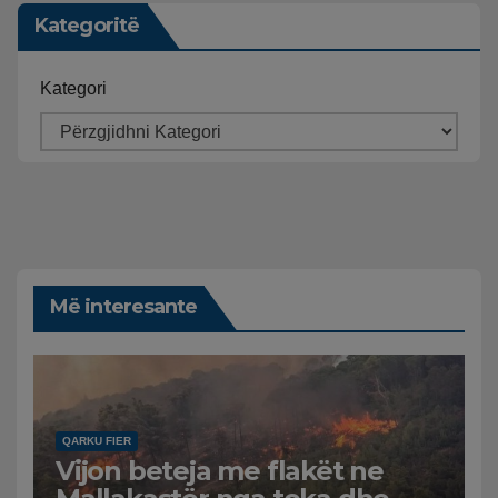
Kategoritë
Kategori
Më interesante
QARKU FIER
Vijon beteja me flakët ne