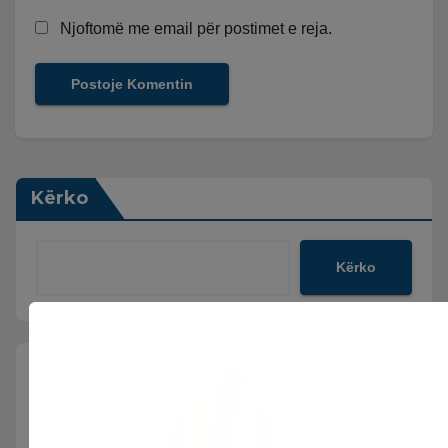
Njoftomë me email për postimet e reja.
Kërko
Kërko