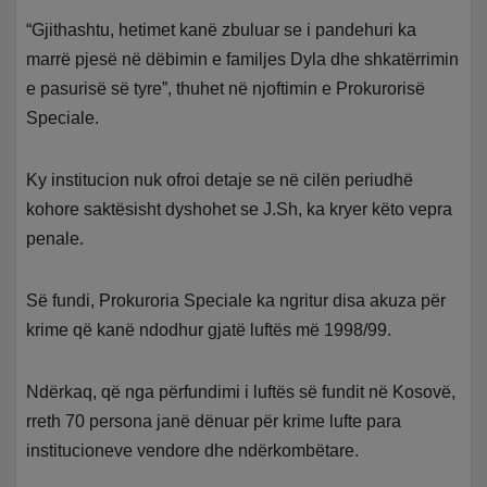
“Gjithashtu, hetimet kanë zbuluar se i pandehuri ka
marrë pjesë në dëbimin e familjes Dyla dhe shkatërrimin
e pasurisë së tyre”, thuhet në njoftimin e Prokurorisë
Speciale.
Ky institucion nuk ofroi detaje se në cilën periudhë
kohore saktësisht dyshohet se J.Sh, ka kryer këto vepra
penale.
Së fundi, Prokuroria Speciale ka ngritur disa akuza për
krime që kanë ndodhur gjatë luftës më 1998/99.
Ndërkaq, që nga përfundimi i luftës së fundit në Kosovë,
rreth 70 persona janë dënuar për krime lufte para
institucioneve vendore dhe ndërkombëtare.