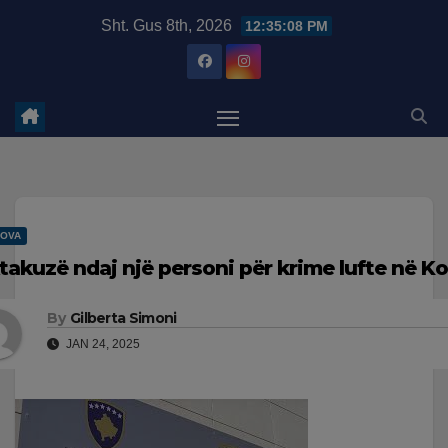
Skip
modal-check
Sht. Gus 8th, 2026
12:35:09 PM
to
content
OVA
takuzë ndaj një personi për krime lufte në K
By
Gilberta Simoni
JAN 24, 2025