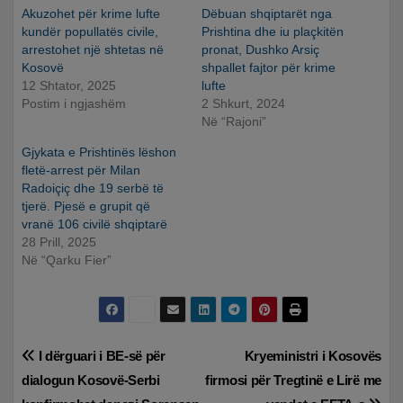
Akuzohet për krime lufte
Dëbuan shqiptarët nga
kundër popullatës civile,
Prishtina dhe iu plaçkitën
arrestohet një shtetas në
pronat, Dushko Arsiç
Kosovë
shpallet fajtor për krime
12 Shtator, 2025
lufte
Postim i ngjashëm
2 Shkurt, 2024
Në “Rajoni”
Gjykata e Prishtinës lëshon
fletë-arrest për Milan
Radoiçiç dhe 19 serbë të
tjerë. Pjesë e grupit që
vranë 106 civilë shqiptarë
28 Prill, 2025
Në “Qarku Fier”
Lëvizje
I dërguari i BE-së për
Kryeministri i Kosovës
dialogun Kosovë-Serbi
firmosi për Tregtinë e Lirë me
te