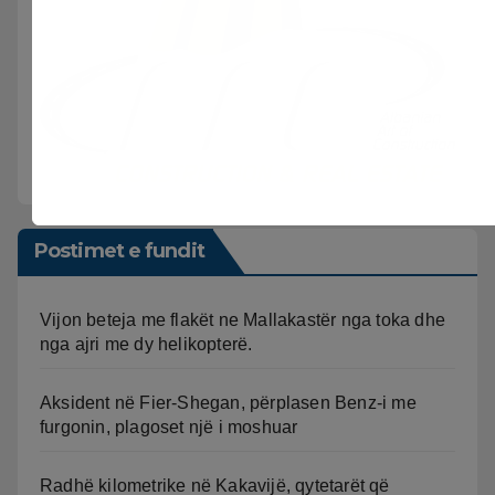
Postimet e fundit
Vijon beteja me flakët ne Mallakastër nga toka dhe
nga ajri me dy helikopterë.
Aksident në Fier-Shegan, përplasen Benz-i me
furgonin, plagoset një i moshuar
Radhë kilometrike në Kakavijë, qytetarët që