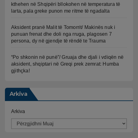
kthehen në Shqipëri bllokohen në temperatura të
larta, pala greke punon me ritme të ngadalta
Aksident pranë Malit të Tomorrit/ Makinës nuk i
punuan frenat dhe doli nga rruga, plagosen 7
persona, dy në gjendje të rëndë te Trauma
“Po shkonin në punë”/ Gruaja dhe djali i vdiqën në
aksident, shqiptari në Greqi prek zemrat: Humba
gjithçka!
Arkiva
Arkiva