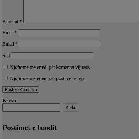
Koment
*
Emër
*
Email
*
Sajt
Njoftomë me email për komentet vijuese.
Njoftomë me email për postimet e reja.
Kërko
Kërko
Postimet e fundit