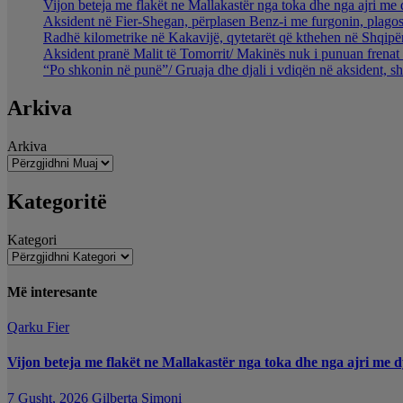
Vijon beteja me flakët ne Mallakastër nga toka dhe nga ajri me 
Aksident në Fier-Shegan, përplasen Benz-i me furgonin, plagos
Radhë kilometrike në Kakavijë, qytetarët që kthehen në Shqipër
Aksident pranë Malit të Tomorrit/ Makinës nuk i punuan frenat 
“Po shkonin në punë”/ Gruaja dhe djali i vdiqën në aksident, s
Arkiva
Arkiva
Kategoritë
Kategori
Më interesante
Qarku Fier
Vijon beteja me flakët ne Mallakastër nga toka dhe nga ajri me d
7 Gusht, 2026
Gilberta Simoni