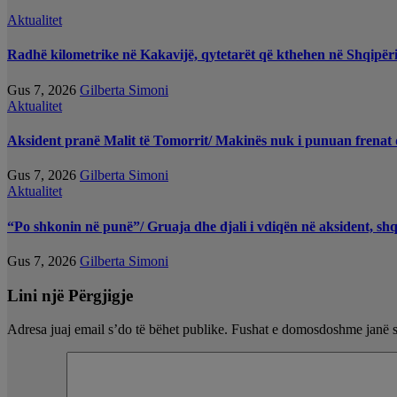
Aktualitet
Radhë kilometrike në Kakavijë, qytetarët që kthehen në Shqipëri
Gus 7, 2026
Gilberta Simoni
Aktualitet
Aksident pranë Malit të Tomorrit/ Makinës nuk i punuan frenat d
Gus 7, 2026
Gilberta Simoni
Aktualitet
“Po shkonin në punë”/ Gruaja dhe djali i vdiqën në aksident, sh
Gus 7, 2026
Gilberta Simoni
Lini një Përgjigje
Adresa juaj email s’do të bëhet publike.
Fushat e domosdoshme janë 