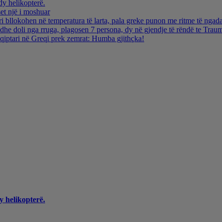
dy helikopterë.
et një i moshuar
i bllokohen në temperatura të larta, pala greke punon me ritme të ngada
dhe doli nga rruga, plagosen 7 persona, dy në gjendje të rëndë te Trau
hqiptari në Greqi prek zemrat: Humba gjithçka!
y helikopterë.