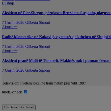
Lushnjë
Aksident në Fier-Shegan, përplasen Benz-i me furgonin, plagoset
7 Gusht, 2026
Gilberta Simoni
Aktualitet
Radhë kilometrike në Kakavijë, qytetarët që kthehen në Shqipëri
7 Gusht, 2026
Gilberta Simoni
Aktualitet
Aksident pranë Malit të Tomorrit/ Makinës nuk i punuan frenat d
7 Gusht, 2026
Gilberta Simoni
Televizioni i vetëm lokal në transmetim prej vitit 1997
modal-check
Dismiss ad
Dismiss ad