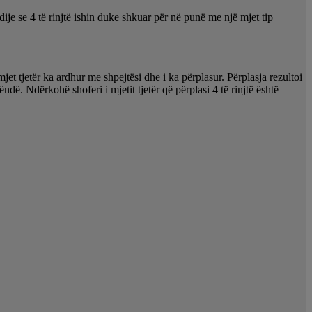
 se 4 të rinjtë ishin duke shkuar për në punë me një mjet tip
t tjetër ka ardhur me shpejtësi dhe i ka përplasur. Përplasja rezultoi
ëndë. Ndërkohë shoferi i mjetit tjetër që përplasi 4 të rinjtë është