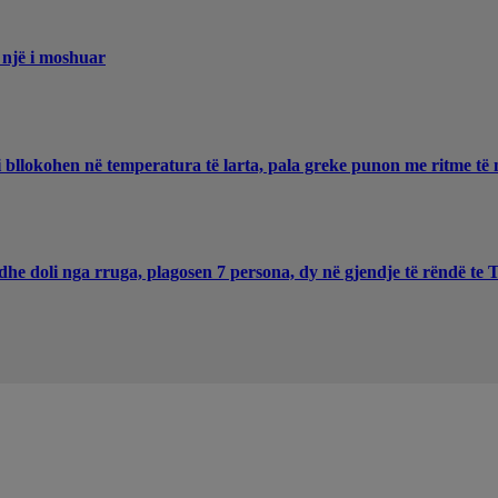
 një i moshuar
 bllokohen në temperatura të larta, pala greke punon me ritme të 
he doli nga rruga, plagosen 7 persona, dy në gjendje të rëndë te