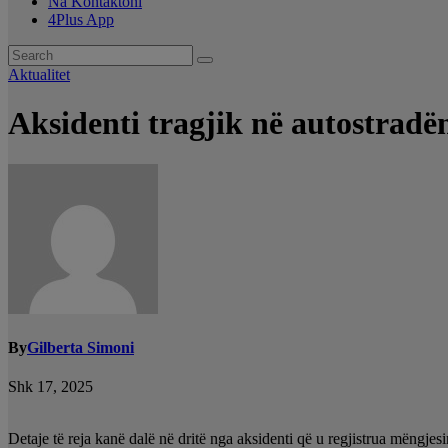
Na Kontaktoni
4Plus App
Aktualitet
Aksidenti tragjik në autostradën
By
Gilberta Simoni
Shk 17, 2025
Detaje të reja kanë dalë në dritë nga aksidenti që u regjistrua mëngje