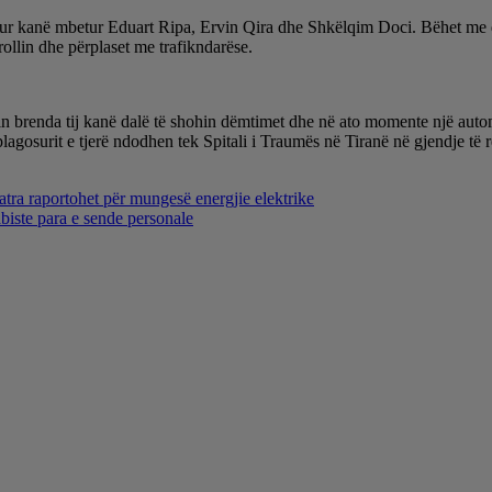
 kanë mbetur Eduart Ripa, Ervin Qira dhe Shkëlqim Doci. Bëhet me dije
ollin dhe përplaset me trafikndarëse.
in brenda tij kanë dalë të shohin dëmtimet dhe në ato momente një automje
 plagosurit e tjerë ndodhen tek Spitali i Traumës në Tiranë në gjendje të r
ra raportohet për mungesë energjie elektrike
biste para e sende personale