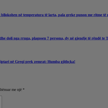
 bllokohen në temperatura të larta, pala greke punon me ritme të 
he doli nga rruga, plagosen 7 persona, dy në gjendje të rëndë te
qiptari në Greqi prek zemrat: Humba gjithçka!
shënuar me një
*