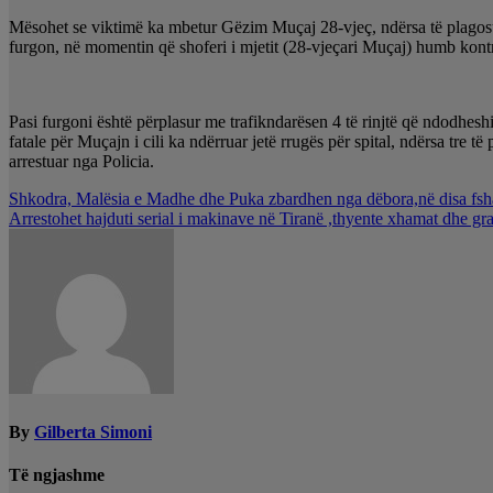
Mësohet se viktimë ka mbetur Gëzim Muçaj 28-vjeç, ndërsa të plagosur
furgon, në momentin që shoferi i mjetit (28-vjeçari Muçaj) humb kontr
Pasi furgoni është përplasur me trafikndarësen 4 të rinjtë që ndodhesh
fatale për Muçajn i cili ka ndërruar jetë rrugës për spital, ndërsa tre të
arrestuar nga Policia.
Lëvizje
Shkodra, Malësia e Madhe dhe Puka zbardhen nga dëbora,në disa fshat
Arrestohet hajduti serial i makinave në Tiranë ,thyente xhamat dhe gra
te
postimet
By
Gilberta Simoni
Të ngjashme