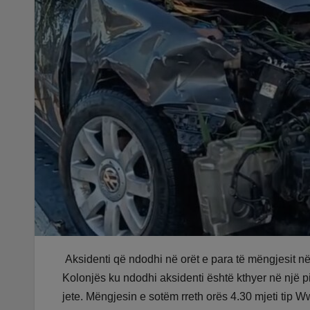
Aksidenti që ndodhi në orët e para të mëngjesit në a
Kolonjës ku ndodhi aksidenti është kthyer në një p
jete. Mëngjesin e sotëm rreth orës 4.30 mjeti tip W