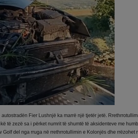
utostradën Fier Lushnjë ka marrë një tjetër jetë. Rrethrrotullimi
ikë të zezë sa i përket numrit të shumtë të aksidenteve me humb
w Golf del nga rruga në rrethrrotullimin e Kolonjës dhe rrëzohet 