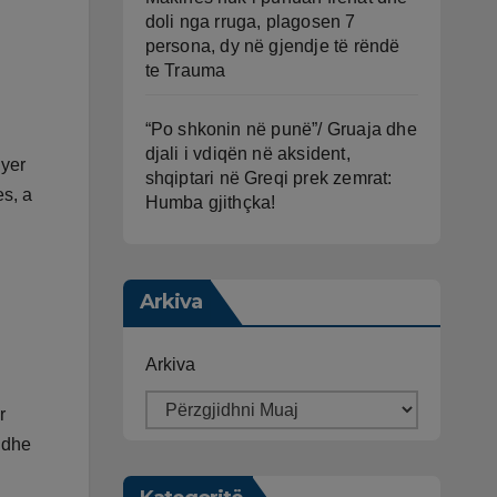
doli nga rruga, plagosen 7
persona, dy në gjendje të rëndë
te Trauma
“Po shkonin në punë”/ Gruaja dhe
djali i vdiqën në aksident,
hyer
shqiptari në Greqi prek zemrat:
es, a
Humba gjithçka!
Arkiva
Arkiva
r
 dhe