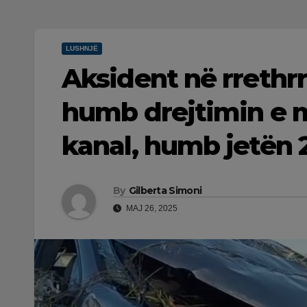
LUSHNJË
Aksident në rrethrr
humb drejtimin e 
kanal, humb jetën 
By
Gilberta Simoni
MAJ 26, 2025