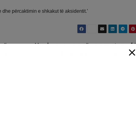
dhe përcaktimin e shkakut të aksidentit.’
 në
Vendosen rampa për personat me aftë
 reja
kufizuar dhe jo vetëm në rrugët e qyte