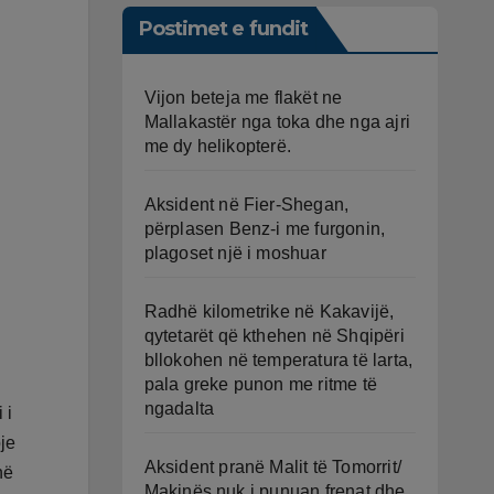
Postimet e fundit
Vijon beteja me flakët ne
Mallakastër nga toka dhe nga ajri
me dy helikopterë.
Aksident në Fier-Shegan,
përplasen Benz-i me furgonin,
plagoset një i moshuar
Radhë kilometrike në Kakavijë,
qytetarët që kthehen në Shqipëri
bllokohen në temperatura të larta,
pala greke punon me ritme të
ngadalta
 i
je
Aksident pranë Malit të Tomorrit/
në
Makinës nuk i punuan frenat dhe