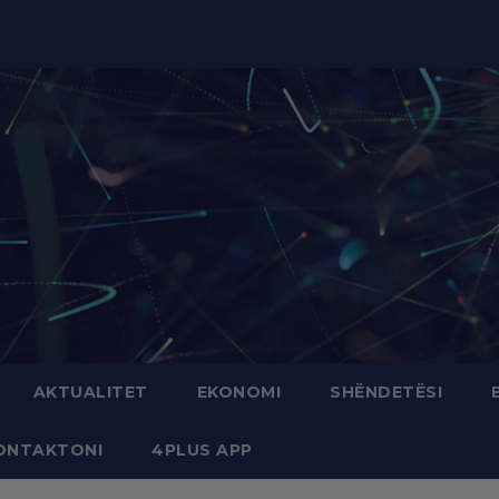
modal-check
AKTUALITET
EKONOMI
SHËNDETËSI
ONTAKTONI
4PLUS APP