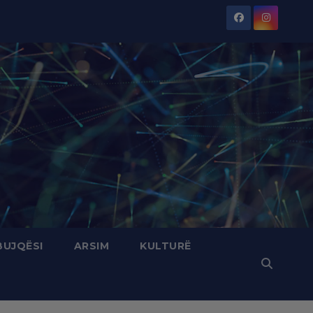
BUJQËSI
ARSIM
KULTURË