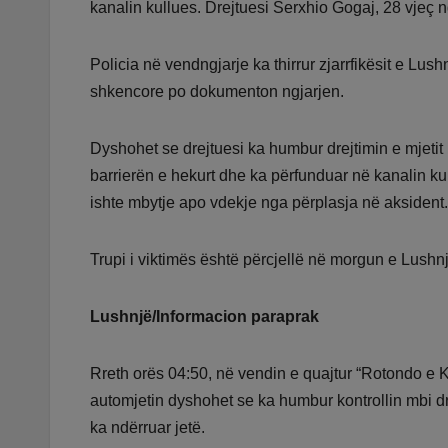
kanalin kullues. Drejtuesi Serxhio Gogaj, 28 vjeç 
Policia në vendngjarje ka thirrur zjarrfikësit e Lus
shkencore po dokumenton ngjarjen.
Dyshohet se drejtuesi ka humbur drejtimin e mjetit
barrierën e hekurt dhe ka përfunduar në kanalin kul
ishte mbytje apo vdekje nga përplasja në aksident.
Trupi i viktimës është përcjellë në morgun e Lushn
Lushnjë/Informacion paraprak
Rreth orës 04:50, në vendin e quajtur “Rotondo e Ko
automjetin dyshohet se ka humbur kontrollin mbi dr
ka ndërruar jetë.