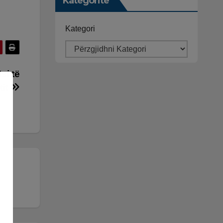
Kategoritë
Kategori
si të
tit