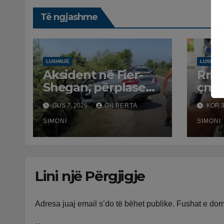
Të ngjashme
LUSHNJË
LUSHNJË
Aksident në Fier-
Rrit
Shegan, përplasen
çmi
Benz-i me furgonin,
karb
GUS 7, 2026
GILBERTA
KOR 3
plagoset një i
pika
moshuar
SIMONI
karb
SIMONI
Lush
në L
shtr
Lini një Përgjigje
dhe 
ven
Adresa juaj email s’do të bëhet publike.
Fushat e do