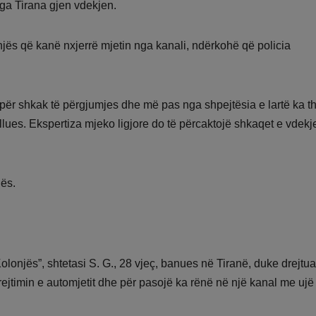
nga Tirana gjen vdekjen.
hnjës që kanë nxjerrë mjetin nga kanali, ndërkohë që policia
 për shkak të përgjumjes dhe më pas nga shpejtësia e lartë ka t
lues. Ekspertiza mjeko ligjore do të përcaktojë shkaqet e vdekj
jës.
lonjës”, shtetasi S. G., 28 vjeç, banues në Tiranë, duke drejtua
ejtimin e automjetit dhe për pasojë ka rënë në një kanal me ujë