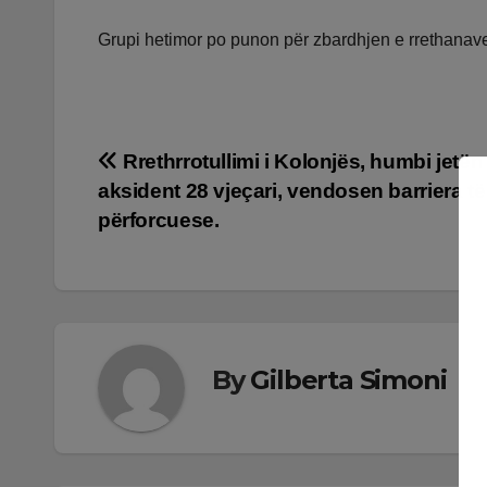
Grupi hetimor po punon për zbardhjen e rrethanave 
Lëvizje
Rrethrrotullimi i Kolonjës, humbi jetën
aksident 28 vjeçari, vendosen barriera të
te
përforcuese.
postimet
By
Gilberta Simoni