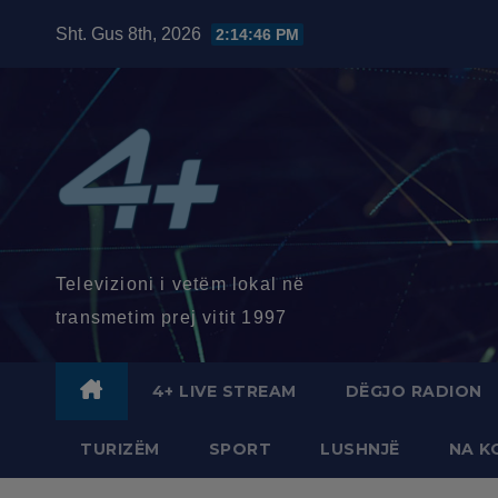
Skip
Sht. Gus 8th, 2026
2:14:48 PM
to
content
Televizioni i vetëm lokal në
transmetim prej vitit 1997
4+ LIVE STREAM
DËGJO RADION
TURIZËM
SPORT
LUSHNJË
NA K