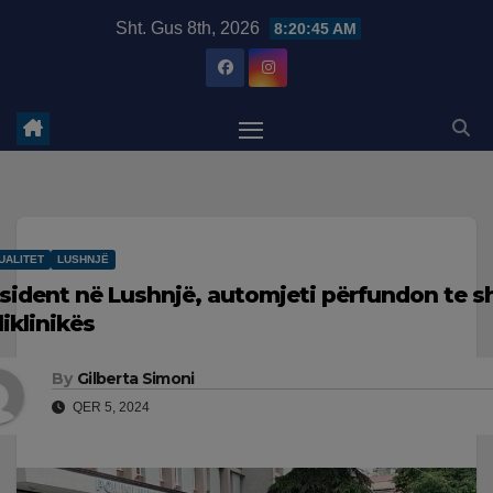
Skip
modal-check
Sht. Gus 8th, 2026
8:20:46 AM
to
content
UALITET
LUSHNJË
sident në Lushnjë, automjeti përfundon te sh
liklinikës
By
Gilberta Simoni
QER 5, 2024