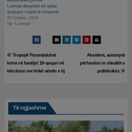
autostradënÇermë-
Lushnjë,dërgohet në spital
drejtuesi i mjetit të trnsportit
20 Dhjetor, 2024
Në “Lushnjë”
Lëvizje
Tropojë/ Parandalohet
Aksident, automjeti
krimi në familje! 19-vjeçari në
përfundon te shkallët e
te
kërcënon me thikë nënën e tij
poliklinikës
postimet
Të ngjashme