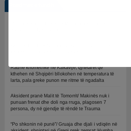
Postimet e fundit
Vijon beteja me flakët ne Mallakastër nga toka dhe
nga ajri me dy helikopterë.
Aksident në Fier-Shegan, përplasen Benz-i me
furgonin, plagoset një i moshuar
Radhë kilometrike në Kakavijë, qytetarët që
kthehen në Shqipëri bllokohen në temperatura të
larta, pala greke punon me ritme të ngadalta
Aksident pranë Malit të Tomorrit/ Makinës nuk i
punuan frenat dhe doli nga rruga, plagosen 7
persona, dy në gjendje të rëndë te Trauma
“Po shkonin në punë”/ Gruaja dhe djali i vdiqën në
aksident, shqiptari në Greqi prek zemrat: Humba