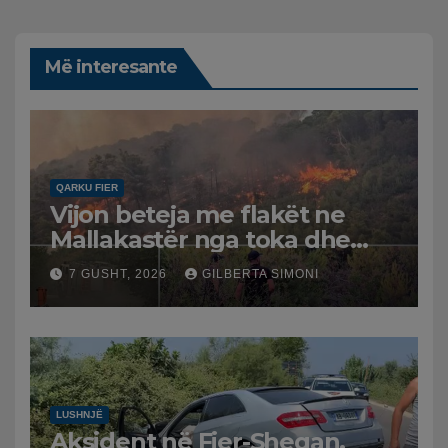
Më interesante
QARKU FIER
Vijon beteja me flakët ne
Mallakastër nga toka dhe
nga ajri me dy helikopterë.
7 GUSHT, 2026
GILBERTA SIMONI
LUSHNJË
Aksident në Fier-Shegan,