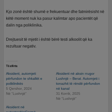
Kjo zonë është shumë e frekuentuar dhe fatmirësisht në
këtë moment nuk ka pasur kalimtar apo pacientët që
dalin nga poliklinika.
Drejtuesit të mjetit i është bërë testi alkoolit që ka
rezultuar negativ.
Të afërta
Aksident, automjeti
Aksident në aksin rrugor
përfundon te shkallët e
Lushnjë – Berat. Automjeti i
poliklinikës
tonazhit të rëndë përfundon
5 Qershor, 2024
në kanal
Në “Lushnjë”
31 Korrik, 2025
Në “Lushnjë”
Aksident në