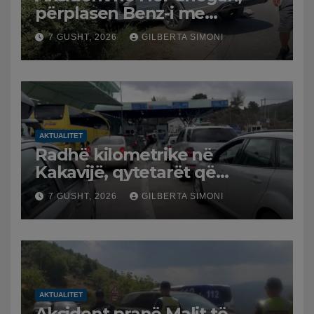
përplasen Benz-i me
furgonin, plagoset një i
7 GUSHT, 2026
GILBERTA SIMONI
moshuar
AKTUALITET
Radhë kilometrike në
Kakavijë, qytetarët që
kthehen në Shqipëri
7 GUSHT, 2026
GILBERTA SIMONI
bllokohen në temperatura të
larta, pala greke punon me
ritme të ngadalta
AKTUALITET
Aksident pranë Malit të