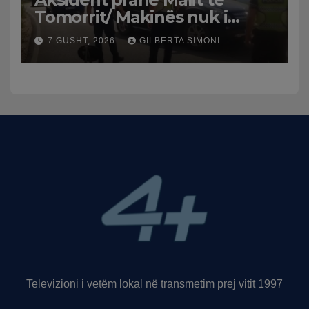
Tomorrit/ Makinës nuk i
punuan frenat dhe doli nga
7 GUSHT, 2026
GILBERTA SIMONI
rruga, plagosen 7 persona,
dy në gjendje të rëndë te
Trauma
Televizioni i vetëm lokal në transmetim prej vitit 1997