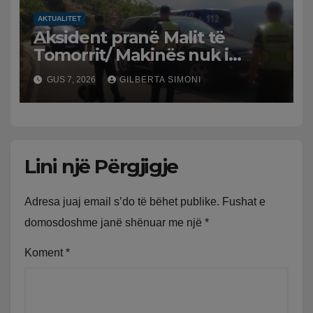
AKTUALITET
Aksident pranë Malit të
Tomorrit/ Makinës nuk i
punuan frenat dhe doli nga
GUS 7, 2026
GILBERTA SIMONI
rruga, plagosen 7 persona, dy
në gjendje të rëndë te
Trauma
Lini një Përgjigje
Adresa juaj email s’do të bëhet publike.
Fushat e
domosdoshme janë shënuar me një
*
Koment
*