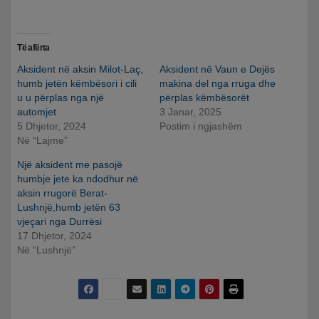
Të afërta
Aksident në aksin Milot-Laç,
Aksident në Vaun e Dejës
humb jetën këmbësori i cili
makina del nga rruga dhe
u u përplas nga një
përplas këmbësorët
automjet
3 Janar, 2025
5 Dhjetor, 2024
Postim i ngjashëm
Në “Lajme”
Një aksident me pasojë
humbje jete ka ndodhur në
aksin rrugorë Berat-
Lushnjë,humb jetën 63
vjeçari nga Durrësi
17 Dhjetor, 2024
Në “Lushnjë”