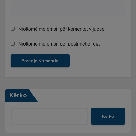
Njoftomë me email për komentet vijuese.
Njoftomë me email për postimet e reja.
Kërko
Kërko