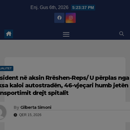
Skip
modal-check
Enj. Gus 6th, 2026
5:23:38 PM
to
content
UALITET
sident në aksin Rrëshen-Reps/ U përplas ng
ksa kaloi autostradën, 46-vjeçari humb jetën
ansportimit drejt spitalit
By
Gilberta Simoni
QER 15, 2026