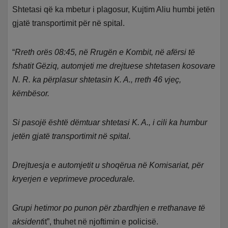
Shtetasi që ka mbetur i plagosur, Kujtim Aliu humbi jetën
gjatë transportimit për në spital.
“
Rreth orës 08:45, në Rrugën e Kombit, në afërsi të
fshatit Gëziq, automjeti me drejtuese shtetasen kosovare
N. R. ka përplasur shtetasin K. A., rreth 46 vjeç,
këmbësor.
Si pasojë është dëmtuar shtetasi K. A., i cili ka humbur
jetën gjatë transportimit në spital.
Drejtuesja e automjetit u shoqërua në Komisariat, për
kryerjen e veprimeve procedurale.
Grupi hetimor po punon për zbardhjen e rrethanave të
aksident
it”, thuhet në njoftimin e policisë.