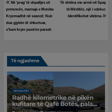
Lëvizje
Në ‘prag’ të shpalljes së
Të shtëna me armë në Spaç
pretencës, mamaja e Monika
të Mirditës, një i vdekur.
te
Kryemadhit në seancë: Nuk
Identifikohet viktima
postimet
dua gjykim të shkurtuar,
s’kam kryer pastrim parash
Të ngjashme
AKTUALITET
Radhë kilometrike në pikën
kufitare të Qafë Botës, pala
greke raporton defekt në