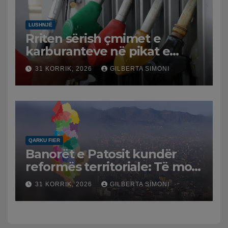
LUSHNJË
Rriten sërish çmimet e
karburanteve në pikat e
karburanteve në Lushnjë.
31 KORRIK, 2026
GILBERTA SIMONI
Tensionet në Lindjen e
Mesme shtrenjtojnë naftën
dhe benzinën në vend
QARKU FIER
Banorët e Patosit kundër
reformës territoriale: Të mos
humbasim identitetin e
31 KORRIK, 2026
GILBERTA SIMONI
qytetit