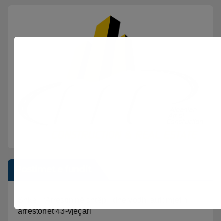
Postimet e fundit
Shkeli “Arrestin në shtëpi” dhe vodhi automjetin,
arrestohet 43-vjeçari