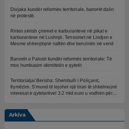
Divjaka kundër reformës territoriale, banorët dalin
në protestë.
Rriten sërish çmimet e karburanteve në pikat e
karburanteve në Lushnjë. Tensionet në Lindjen e
Mesme shtrenjtojnë naftën dhe benzinën në vend
Banorët e Patosit kundër reformës territoriale: Të
mos humbasim identitetin e qytetit
Territorialja/ Berisha: Shembulli i Poliçanit,
frymëzim. S’mund të lejohet një tiran të shkelmojnë
interesat e qytetarëve! 3.2 mld euro u vodhën për…
Arkiva