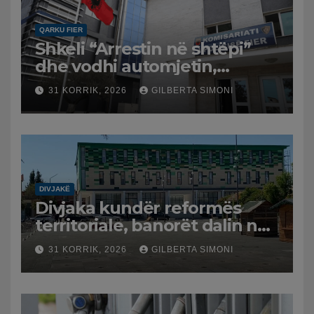
QARKU FIER
Shkeli “Arrestin në shtëpi”
dhe vodhi automjetin,
arrestohet 43-vjeçari
31 KORRIK, 2026
GILBERTA SIMONI
DIVJAKË
Divjaka kundër reformës
territoriale, banorët dalin në
protestë.
31 KORRIK, 2026
GILBERTA SIMONI