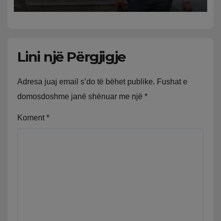
ndryshon masën e arrestit
Lini një Përgjigje
Adresa juaj email s’do të bëhet publike.
Fushat e
domosdoshme janë shënuar me një
*
Koment
*