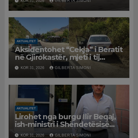
KOR 31, 2026
GILBERTA SIMONI
sistem, qytetarët mbeten të
bllokuar
AKTUALITET
Aksidentohet “Cekja” i Beratit
në Gjirokastër, mjeti i tij
përplaset me atë të klerikut
KOR 31, 2026
GILBERTA SIMONI
bektashian
AKTUALITET
Lirohet nga burgu Ilir Beqaj,
ish-ministri i Shëndetësisë
‘kthehet’ në shtëpi, GJKKO i
KOR 31, 2026
GILBERTA SIMONI