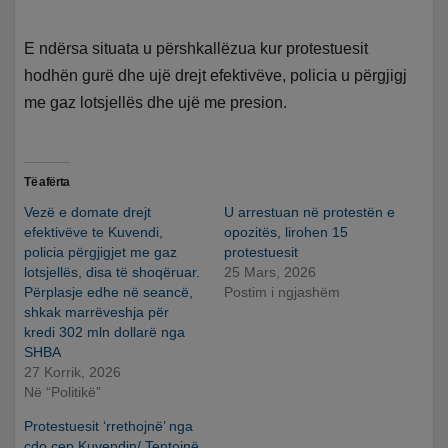
E ndërsa situata u përshkallëzua kur protestuesit
hodhën gurë dhe ujë drejt efektivëve, policia u përgjigj
me gaz lotsjellës dhe ujë me presion.
Të afërta
Vezë e domate drejt
U arrestuan në protestën e
efektivëve te Kuvendi,
opozitës, lirohen 15
policia përgjigjet me gaz
protestuesit
lotsjellës, disa të shoqëruar.
25 Mars, 2026
Përplasje edhe në seancë,
Postim i ngjashëm
shkak marrëveshja për
kredi 302 mln dollarë nga
SHBA
27 Korrik, 2026
Në “Politikë”
Protestuesit ‘rrethojnë’ nga
çdo cep Kuvendin/ Tentojnë