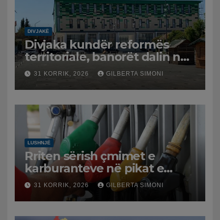
DIVJAKË
Divjaka kundër reformës
territoriale, banorët dalin në
protestë.
31 KORRIK, 2026
GILBERTA SIMONI
LUSHNJË
Rriten sërish çmimet e
karburanteve në pikat e
karburanteve në Lushnjë.
31 KORRIK, 2026
GILBERTA SIMONI
Tensionet në Lindjen e
Mesme shtrenjtojnë naftën
dhe benzinën në vend