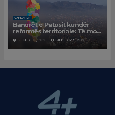
QARKU FIER
Banorët e Patosit kundër
reformës territoriale: Të mos
humbasim identitetin e
31 KORRIK, 2026
GILBERTA SIMONI
qytetit