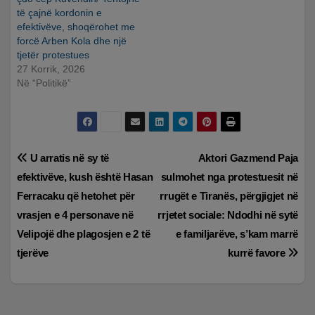
të çajnë kordonin e
efektivëve, shoqërohet me
forcë Arben Kola dhe një
tjetër protestues
27 Korrik, 2026
Në “Politikë”
Lëvizje
U arratis në sy të
Aktori Gazmend Paja
efektivëve, kush është Hasan
sulmohet nga protestuesit në
te
Ferracaku që hetohet për
rrugët e Tiranës, përgjigjet në
postimet
vrasjen e 4 personave në
rrjetet sociale: Ndodhi në sytë
Velipojë dhe plagosjen e 2 të
e familjarëve, s’kam marrë
tjerëve
kurrë favore