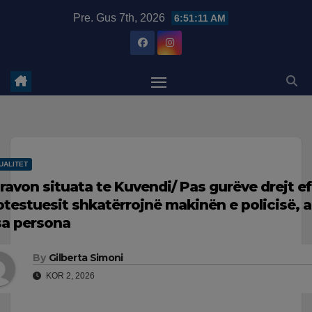
Skip
modal-check
Pre. Gus 7th, 2026
6:51:12 AM
to
content
UALITET
ravon situata te Kuvendi/ Pas gurëve drejt ef
otestuesit shkatërrojnë makinën e policisë, 
sa persona
By
Gilberta Simoni
KOR 2, 2026