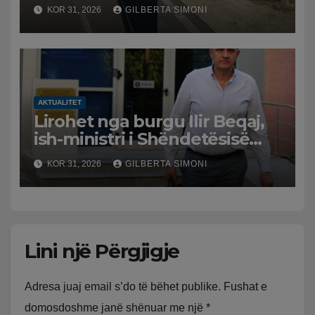
përplaset me atë të klerikut
KOR 31, 2026
GILBERTA SIMONI
bektashian
AKTUALITET
Lirohet nga burgu Ilir Beqaj,
ish-ministri i Shëndetësisë
‘kthehet’ në shtëpi, GJKKO i
KOR 31, 2026
GILBERTA SIMONI
ndryshon masën e arrestit
Lini një Përgjigje
Adresa juaj email s’do të bëhet publike.
Fushat e
domosdoshme janë shënuar me një
*