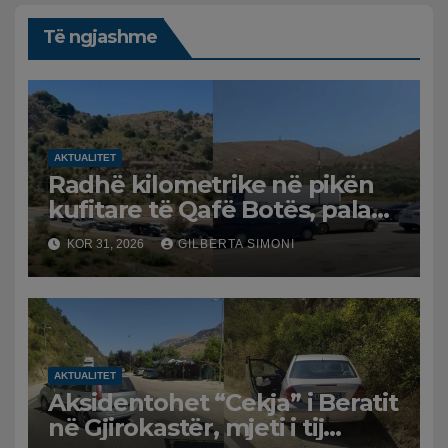
Të ngjashme
AKTUALITET
Radhë kilometrike në pikën
kufitare të Qafë Botës, pala
greke raporton defekt në
KOR 31, 2026
GILBERTA SIMONI
sistem, qytetarët mbeten të
bllokuar
AKTUALITET
Aksidentohet “Cekja” i Beratit
në Gjirokastër, mjeti i tij