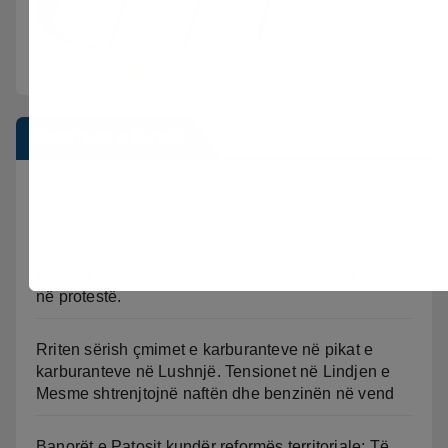
Postimet e fundit
Shkeli “Arrestin në shtëpi” dhe vodhi automjetin,
arrestohet 43-vjeçari
Divjaka kundër reformës territoriale, banorët dalin
në protestë.
Rriten sërish çmimet e karburanteve në pikat e
karburanteve në Lushnjë. Tensionet në Lindjen e
Mesme shtrenjtojnë naftën dhe benzinën në vend
Banorët e Patosit kundër reformës territoriale: Të