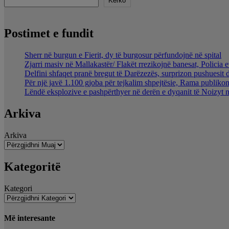
Kërko
Postimet e fundit
Sherr në burgun e Fierit, dy të burgosur përfundojnë në spital
Zjarri masiv në Mallakastër/ Flakët rrezikojnë banesat, Policia 
Delfini shfaqet pranë bregut të Darëzezës, surprizon pushuesit 
Për një javë 1.100 gjoba për tejkalim shpejtësie, Rama publikon
Lëndë eksplozive e pashpërthyer në derën e dyqanit të Noizyt në
Arkiva
Arkiva
Kategoritë
Kategori
Më interesante