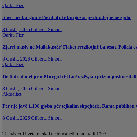
Qarku Fier
Sherr në burgun e Fierit, dy të burgosur përfundojnë në spital
8 Gusht, 2026
Gilberta Simoni
Qarku Fier
Zjarri masiv në Mallakastër/ Flakët rrezikojnë banesat, Policia e
8 Gusht, 2026
Gilberta Simoni
Qarku Fier
Delfini shfaqet pranë bregut të Darëzezës, surprizon pushuesit d
8 Gusht, 2026
Gilberta Simoni
Aktualitet
Për një javë 1.100 gjoba për tejkalim shpejtësie, Rama publikon 
8 Gusht, 2026
Gilberta Simoni
Televizioni i vetëm lokal në transmetim prej vitit 1997