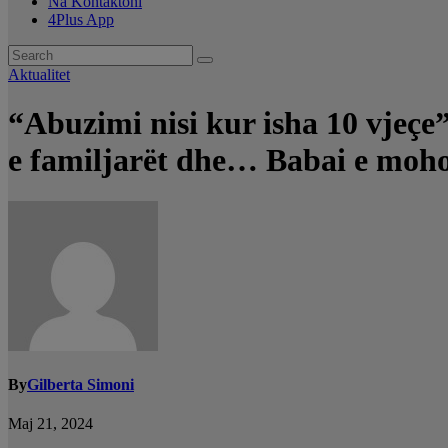
Na Kontaktoni
4Plus App
Aktualitet
“Abuzimi nisi kur isha 10 vjeçe”,
e familjarët dhe… Babai e moh
By
Gilberta Simoni
Maj 21, 2024