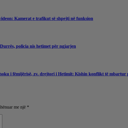
videon: Kamerat e trafikut së shpejti në funksion
Durrës, policia nis hetimet për ngjarjen
ku i fëmijërisë, zv. drejtori i Hetimit: Kishin konflikt të mbartur
shënuar me një
*