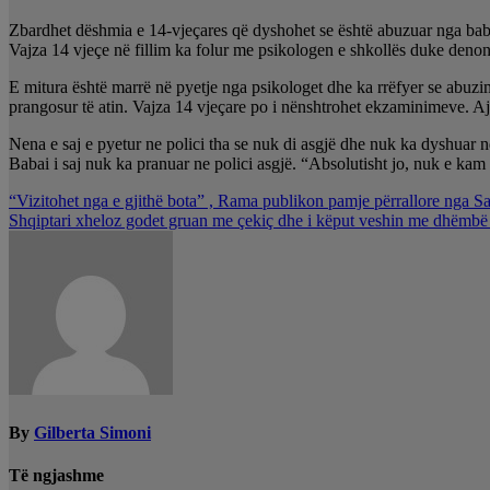
Zbardhet dëshmia e 14-vjeçares që dyshohet se është abuzuar nga baba
Vajza 14 vjeçe në fillim ka folur me psikologen e shkollës duke denon
E mitura është marrë në pyetje nga psikologet dhe ka rrëfyer se abuzim
prangosur të atin. Vajza 14 vjeçare po i nënshtrohet ekzaminimeve. Ajo 
Nena e saj e pyetur ne polici tha se nuk di asgjë dhe nuk ka dyshuar n
Babai i saj nuk ka pranuar ne polici asgjë. “Absolutisht jo, nuk e kam 
Lëvizje
“Vizitohet nga e gjithë bota” , Rama publikon pamje përrallore nga S
Shqiptari xheloz godet gruan me çekiç dhe i këput veshin me dhëmb
te
postimet
By
Gilberta Simoni
Të ngjashme