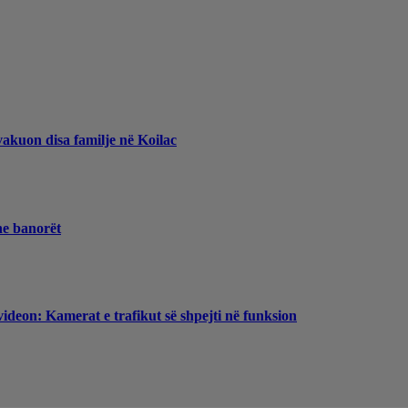
vakuon disa familje në Koilac
he banorët
videon: Kamerat e trafikut së shpejti në funksion