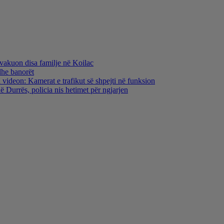
evakuon disa familje në Koilac
dhe banorët
 videon: Kamerat e trafikut së shpejti në funksion
 Durrës, policia nis hetimet për ngjarjen