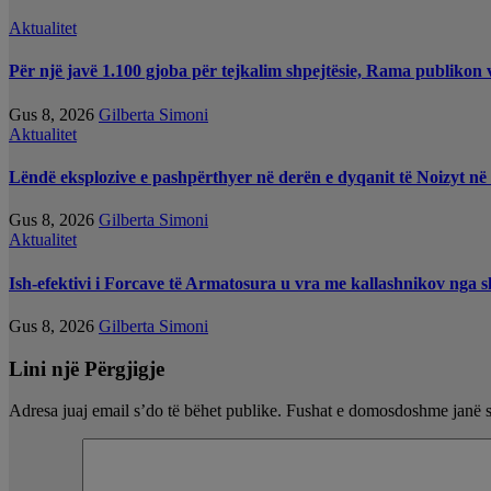
Aktualitet
Për një javë 1.100 gjoba për tejkalim shpejtësie, Rama publikon 
Gus 8, 2026
Gilberta Simoni
Aktualitet
Lëndë eksplozive e pashpërthyer në derën e dyqanit të Noizyt në 
Gus 8, 2026
Gilberta Simoni
Aktualitet
Ish-efektivi i Forcave të Armatosura u vra me kallashnikov nga sho
Gus 8, 2026
Gilberta Simoni
Lini një Përgjigje
Adresa juaj email s’do të bëhet publike.
Fushat e domosdoshme janë 