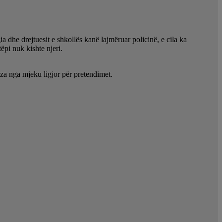
 dhe drejtuesit e shkollës kanë lajmëruar policinë, e cila ka
ëpi nuk kishte njeri.
tiza nga mjeku ligjor për pretendimet.