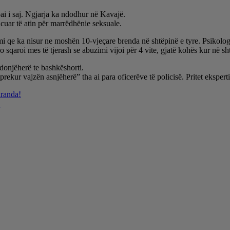
i i saj. Ngjarja ka ndodhur në Kavajë.
cuar të atin për marrëdhënie seksuale.
i qe ka nisur ne moshën 10-vjeçare brenda në shtëpinë e tyre. Psikologia
sqaroi mes të tjerash se abuzimi vijoi për 4 vite, gjatë kohës kur në sht
donjëherë te bashkëshorti.
prekur vajzën asnjëherë” tha ai para oficerëve të policisë. Pritet eksper
aranda!
ë