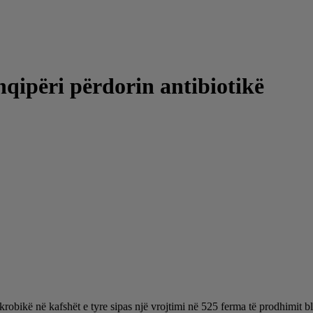
qipëri përdorin antibiotikë
robikë në kafshët e tyre sipas një vrojtimi në 525 ferma të prodhimit bl