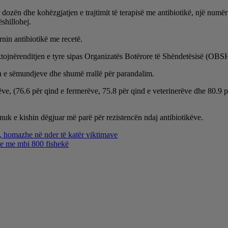
dozën dhe kohëzgjatjen e trajtimit të terapisë me antibiotikë, një numë
shillohej.
nin antibiotikë me recetë.
ektojnërenditjen e tyre sipas Organizatës Botërore të Shëndetësisë (OBS
min e sëmundjeve dhe shumë rrallë për parandalim.
ve, (76.6 për qind e fermerëve, 75.8 për qind e veterinerëve dhe 80.9 për
nuk e kishin dëgjuar më parë për rezistencën ndaj antibiotikëve.
s, homazhe në nder të katër viktimave
dhe me mbi 800 fishekë