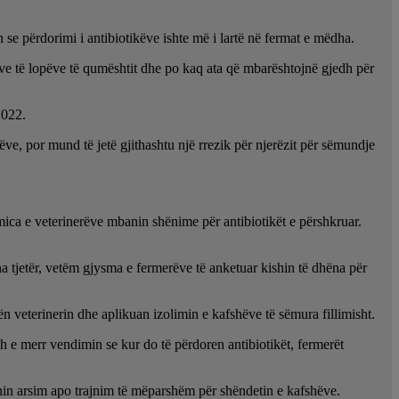
n se përdorimi i antibiotikëve ishte më i lartë në fermat e mëdha.
mave të lopëve të qumështit dhe po kaq ata që mbarështojnë gjedh për
2022.
hëve, por mund të jetë gjithashtu një rrezik për njerëzit për sëmundje
mica e veterinerëve mbanin shënime për antibiotikët e përshkruar.
na tjetër, vetëm gjysma e fermerëve të anketuar kishin të dhëna për
ën veterinerin dhe aplikuan izolimin e kafshëve të sëmura fillimisht.
sh e merr vendimin se kur do të përdoren antibiotikët, fermerët
ishin arsim apo trajnim të mëparshëm për shëndetin e kafshëve.