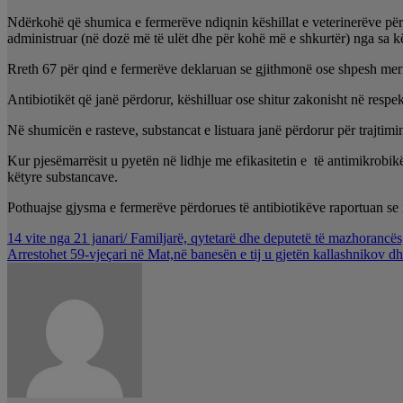
Ndërkohë që shumica e fermerëve ndiqnin këshillat e veterinerëve për 
administruar (në dozë më të ulët dhe për kohë më e shkurtër) nga sa kë
Rreth 67 për qind e fermerëve deklaruan se gjithmonë ose shpesh merr
Antibiotikët që janë përdorur, këshilluar ose shitur zakonisht në resp
Në shumicën e rasteve, substancat e listuara janë përdorur për trajti
Kur pjesëmarrësit u pyetën në lidhje me efikasitetin e të antimikrobikë
këtyre substancave.
Pothuajse gjysma e fermerëve përdorues të antibiotikëve raportuan se 
Lëvizje
14 vite nga 21 janari/ Familjarë, qytetarë dhe deputetë të mazhorancë
Arrestohet 59-vjeçari në Mat,në banesën e tij u gjetën kallashnikov 
te
postimet