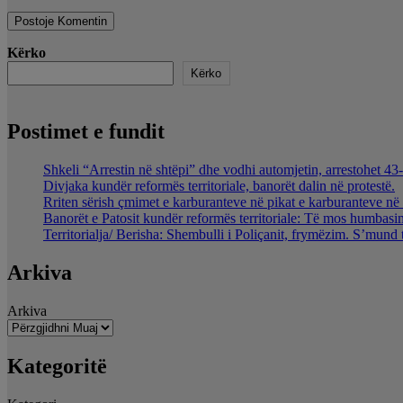
Kërko
Kërko
Postimet e fundit
Shkeli “Arrestin në shtëpi” dhe vodhi automjetin, arrestohet 43-
Divjaka kundër reformës territoriale, banorët dalin në protestë.
Rriten sërish çmimet e karburanteve në pikat e karburanteve n
Banorët e Patosit kundër reformës territoriale: Të mos humbasim 
Territorialja/ Berisha: Shembulli i Poliçanit, frymëzim. S’mund 
Arkiva
Arkiva
Kategoritë