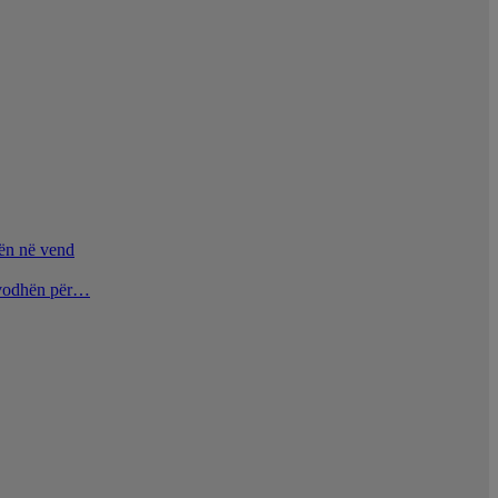
nën në vend
u vodhën për…