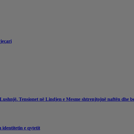
jeçari
 Lushnjë. Tensionet në Lindjen e Mesme shtrenjtojnë naftën dhe b
dentitetin e qytetit