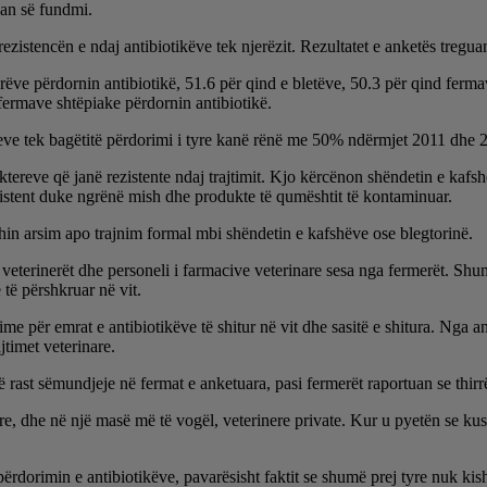
uan së fundmi.
ezistencën e ndaj antibiotikëve tek njerëzit. Rezultatet e anketës tregua
erëve përdornin antibiotikë, 51.6 për qind e bletëve, 50.3 për qind fer
fermave shtëpiake përdornin antibiotikë.
keve tek bagëtitë përdorimi i tyre kanë rënë me 50% ndërmjet 2011 dhe 
aktereve që janë rezistente ndaj trajtimit. Kjo kërcënon shëndetin e kafs
istent duke ngrënë mish dhe produkte të qumështit të kontaminuar.
hin arsim apo trajnim formal mbi shëndetin e kafshëve ose blegtorinë.
veterinerët dhe personeli i farmacive veterinare sesa nga fermerët. Shu
 të përshkruar në vit.
e për emrat e antibiotikëve të shitur në vit dhe sasitë e shitura. Nga a
jtimet veterinare.
në rast sëmundjeje në fermat e anketuara, pasi fermerët raportuan se thirr
are, dhe në një masë më të vogël, veterinere private. Kur u pyetën se ku
përdorimin e antibiotikëve, pavarësisht faktit se shumë prej tyre nuk k