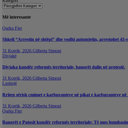
Kategori
Më interesante
Qarku Fier
Shkeli “Arrestin në shtëpi” dhe vodhi automjetin, arrestohet 43-v
31 Korrik, 2026
Gilberta Simoni
Divjakë
Divjaka kundër reformës territoriale, banorët dalin në protestë.
31 Korrik, 2026
Gilberta Simoni
Lushnjë
Rriten sërish çmimet e karburanteve në pikat e karburanteve në
31 Korrik, 2026
Gilberta Simoni
Qarku Fier
Banorët e Patosit kundër reformës territoriale: Të mos humbasim i