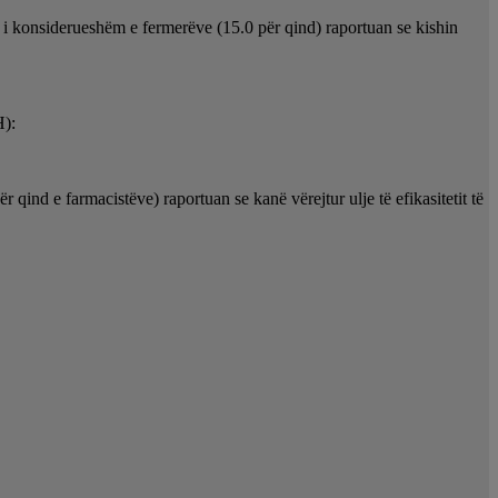
r i konsiderueshëm e fermerëve (15.0 për qind) raportuan se kishin
H):
 qind e farmacistëve) raportuan se kanë vërejtur ulje të efikasitetit të