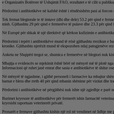
e Organizatës Botërore të Ushqimit FAO, rezultatet e të cilit u publik
Përdorimi i antibiotikëve në kafshë është i rëndësishëm pasi ai forcon r
Tek fermat blegtorale te të imtave (dhi dhe dele) 53.2 për qind e ferm
mish. Gjithashtu 29 për qind e fermerëve të pulave dhe 23.3 për qind 
Në Europë për shkak të një direktivë që kërkon kufizimin e antibioti
Përdorimi i tepërt i antibiotikëve mund të rrisë gjithashtu rrezikun e b
kronike. Gjithashtu njerëzit mund të ekspozohen ndaj patogjenëve rez
Anketa ne Shqipëri tregoi se, shumica e fermerëve në blegtori nuk kis
Mbajtja e evidencës se mjekimit është bërë në mënyrë më të plotë nga 
Informacioni që ruhet janë emrat dhe sasia e antibiotikëve të shitur ose
Në mënyrë të ngjashme, i gjithë personeli i farmacive ka mbajtur shënim
barnat e blera dhe rreth 40 për qind mbanin shënime për vizitat dhe tra
Përdorimi i antibiotikëve në përgjithësi nuk ishte një zgjedhje e parë 
Burimet kryesore të antibiotikëve për fermerët ishin farmacitë veterin
kryesisht raportuan veterinerët privatë.
Pronarët e fermave gjithashtu kishin një rol në vendimet në lidhje me 