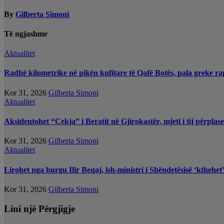
By
Gilberta Simoni
Të ngjashme
Aktualitet
Radhë kilometrike në pikën kufitare të Qafë Botës, pala greke ra
Kor 31, 2026
Gilberta Simoni
Aktualitet
Aksidentohet “Cekja” i Beratit në Gjirokastër, mjeti i tij përplas
Kor 31, 2026
Gilberta Simoni
Aktualitet
Lirohet nga burgu Ilir Beqaj, ish-ministri i Shëndetësisë ‘kthehe
Kor 31, 2026
Gilberta Simoni
Lini një Përgjigje