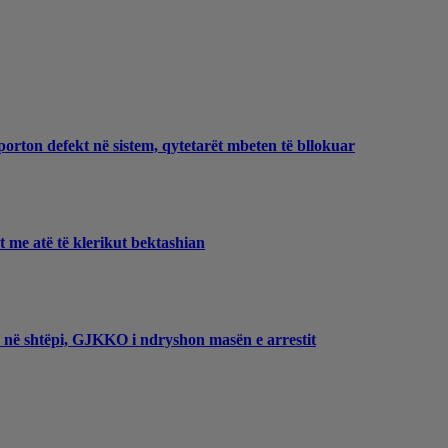
porton defekt në sistem, qytetarët mbeten të bllokuar
et me atë të klerikut bektashian
t’ në shtëpi, GJKKO i ndryshon masën e arrestit