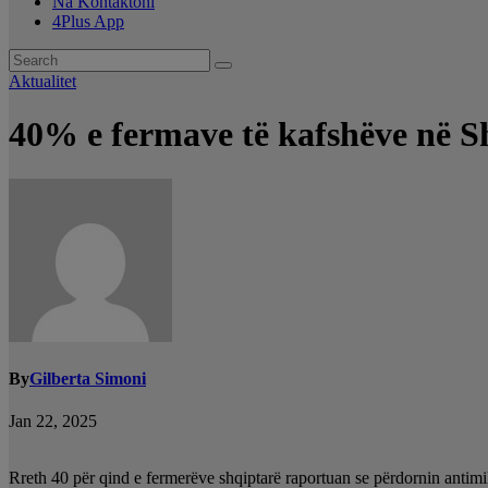
Na Kontaktoni
4Plus App
Aktualitet
40% e fermave të kafshëve në Sh
By
Gilberta Simoni
Jan 22, 2025
Rreth 40 për qind e fermerëve shqiptarë raportuan se përdornin antimik