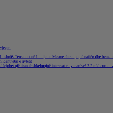
vjeçari
ë Lushnjë. Tensionet në Lindjen e Mesme shtrenjtojnë naftën dhe benzi
identitetin e qytetit
të lejohet një tiran të shkelmojnë interesat e qytetarëve! 3.2 mld euro 