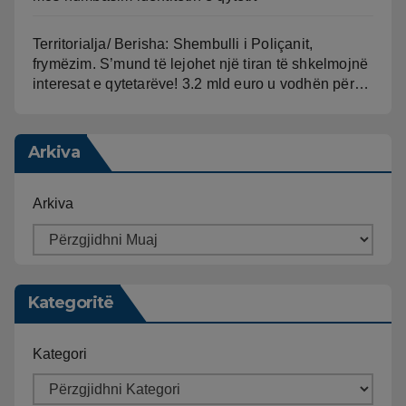
Territorialja/ Berisha: Shembulli i Poliçanit,
frymëzim. S’mund të lejohet një tiran të shkelmojnë
interesat e qytetarëve! 3.2 mld euro u vodhën për…
Arkiva
Arkiva
Kategoritë
Kategori