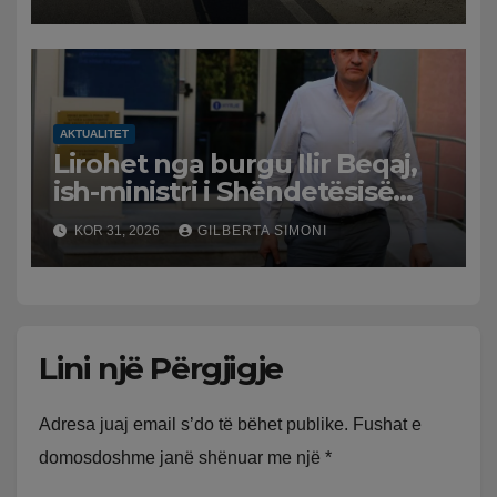
bektashian
AKTUALITET
Lirohet nga burgu Ilir Beqaj,
ish-ministri i Shëndetësisë
‘kthehet’ në shtëpi, GJKKO i
KOR 31, 2026
GILBERTA SIMONI
ndryshon masën e arrestit
Lini një Përgjigje
Adresa juaj email s’do të bëhet publike.
Fushat e
domosdoshme janë shënuar me një
*