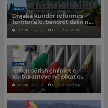
DIVJAKË
Divjaka kundër reformës
territoriale, banorët dalin në
protestë.
31 KORRIK, 2026
GILBERTA SIMONI
LUSHNJË
Rriten sërish çmimet e
karburanteve në pikat e
karburanteve në Lushnjë.
31 KORRIK, 2026
GILBERTA SIMONI
Tensionet në Lindjen e
Mesme shtrenjtojnë naftën
dhe benzinën në vend