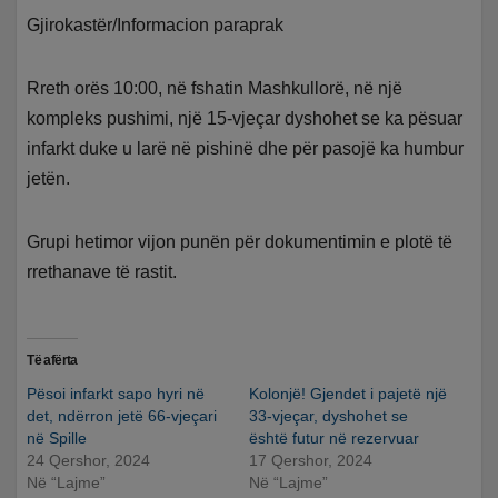
Gjirokastër/Informacion paraprak
Rreth orës 10:00, në fshatin Mashkullorë, në një
kompleks pushimi, një 15-vjeçar dyshohet se ka pësuar
infarkt duke u larë në pishinë dhe për pasojë ka humbur
jetën.
Grupi hetimor vijon punën për dokumentimin e plotë të
rrethanave të rastit.
Të afërta
Pësoi infarkt sapo hyri në
Kolonjë! Gjendet i pajetë një
det, ndërron jetë 66-vjeçari
33-vjeçar, dyshohet se
në Spille
është futur në rezervuar
24 Qershor, 2024
17 Qershor, 2024
Në “Lajme”
Në “Lajme”