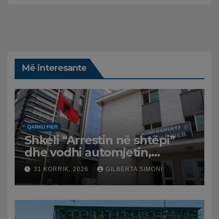
Më interesante
QARKU FIER
Shkeli “Arrestin në shtëpi”
dhe vodhi automjetin,
arrestohet 43-vjeçari
31 KORRIK, 2026
GILBERTA SIMONI