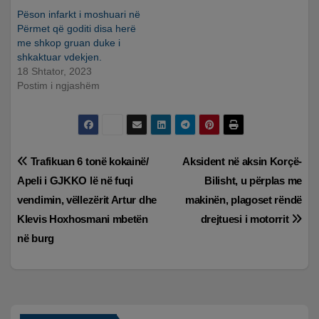
Pëson infarkt i moshuari në
Përmet që goditi disa herë
me shkop gruan duke i
shkaktuar vdekjen.
18 Shtator, 2023
Postim i ngjashëm
Lëvizje
Trafikuan 6 tonë kokainë/
Aksident në aksin Korçë-
Apeli i GJKKO lë në fuqi
Bilisht, u përplas me
te
vendimin, vëllezërit Artur dhe
makinën, plagoset rëndë
postimet
Klevis Hoxhosmani mbetën
drejtuesi i motorrit
në burg