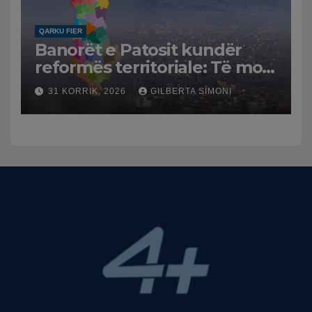
QARKU FIER
Banorët e Patosit kundër
reformës territoriale: Të mos
humbasim identitetin e
31 KORRIK, 2026
GILBERTA SIMONI
qytetit