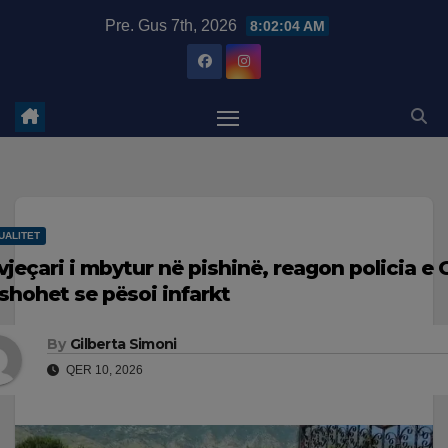
Skip
modal-check
Pre. Gus 7th, 2026
8:02:05 AM
to
content
UALITET
-vjeçari i mbytur në pishinë, reagon policia e 
shohet se pësoi infarkt
By
Gilberta Simoni
QER 10, 2026