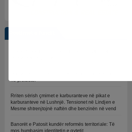
Postimet e fundit
Shkeli “Arrestin në shtëpi” dhe vodhi automjetin,
arrestohet 43-vjeçari
Divjaka kundër reformës territoriale, banorët dalin
në protestë.
Rriten sërish çmimet e karburanteve në pikat e
karburanteve në Lushnjë. Tensionet në Lindjen e
Mesme shtrenjtojnë naftën dhe benzinën në vend
Banorët e Patosit kundër reformës territoriale: Të
mos humbasim identitetin e qytetit