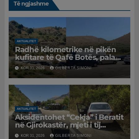
Të ngjashme
AKTUALITET
Radhë kilometrike në pikën
kufitare të Qafë Botës, pala
greke raporton defekt në
KOR 31, 2026
GILBERTA SIMONI
sistem, qytetarët mbeten të
bllokuar
AKTUALITET
Aksidentohet “Cekja” i Beratit
në Gjirokastër, mjeti i tij
përplaset me atë të klerikut
KOR 31, 2026
GILBERTA SIMONI