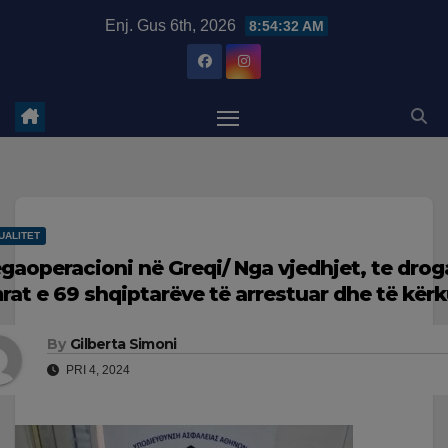
Skip
modal-check
Enj. Gus 6th, 2026
8:54:33 AM
to
content
UALITET
gaoperacioni në Greqi/ Nga vjedhjet, te dro
rat e 69 shqiptarëve të arrestuar dhe të kër
By
Gilberta Simoni
PRI 4, 2024