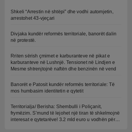
Shkeli “Arrestin në shtëpi” dhe vodhi automjetin,
arrestohet 43-vjeçari
Divjaka kundër reformës territoriale, banorët dalin
në protestë.
Rriten sërish çmimet e karburanteve në pikat e
karburanteve në Lushnjë. Tensionet në Lindjen e
Mesme shtrenjtojnë naftën dhe benzinën në vend
Banorët e Patosit kundër reformës territoriale: Të
mos humbasim identitetin e qytetit
Territorialja/ Berisha: Shembulli i Poliçanit,
frymëzim. S’mund të lejohet një tiran të shkelmojnë
interesat e qytetarëve! 3.2 mld euro u vodhën për…