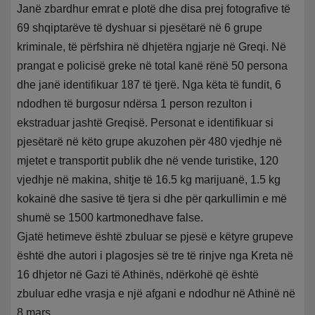
Janë zbardhur emrat e plotë dhe disa prej fotografive të
69 shqiptarëve të dyshuar si pjesëtarë në 6 grupe
kriminale, të përfshira në dhjetëra ngjarje në Greqi. Në
prangat e policisë greke në total kanë rënë 50 persona
dhe janë identifikuar 187 të tjerë. Nga këta të fundit, 6
ndodhen të burgosur ndërsa 1 person rezulton i
ekstraduar jashtë Greqisë. Personat e identifikuar si
pjesëtarë në këto grupe akuzohen për 480 vjedhje në
mjetet e transportit publik dhe në vende turistike, 120
vjedhje në makina, shitje të 16.5 kg marijuanë, 1.5 kg
kokainë dhe sasive të tjera si dhe për qarkullimin e më
shumë se 1500 kartmonedhave false.
Gjatë hetimeve është zbuluar se pjesë e këtyre grupeve
është dhe autori i plagosjes së tre të rinjve nga Kreta në
16 dhjetor në Gazi të Athinës, ndërkohë që është
zbuluar edhe vrasja e një afgani e ndodhur në Athinë në
8 mars.