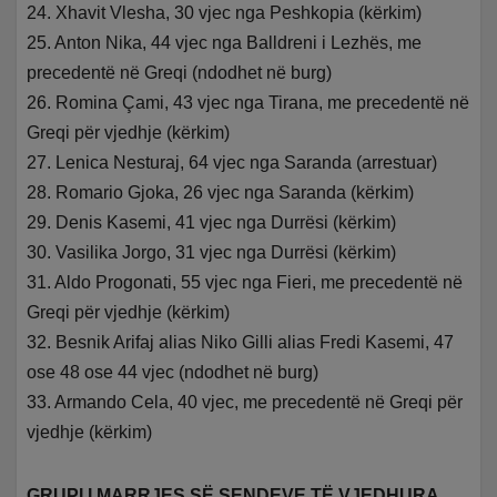
24. Xhavit Vlesha, 30 vjec nga Peshkopia (kërkim)
25. Anton Nika, 44 vjec nga Balldreni i Lezhës, me
precedentë në Greqi (ndodhet në burg)
26. Romina Çami, 43 vjec nga Tirana, me precedentë në
Greqi për vjedhje (kërkim)
27. Lenica Nesturaj, 64 vjec nga Saranda (arrestuar)
28. Romario Gjoka, 26 vjec nga Saranda (kërkim)
29. Denis Kasemi, 41 vjec nga Durrësi (kërkim)
30. Vasilika Jorgo, 31 vjec nga Durrësi (kërkim)
31. Aldo Progonati, 55 vjec nga Fieri, me precedentë në
Greqi për vjedhje (kërkim)
32. Besnik Arifaj alias Niko Gilli alias Fredi Kasemi, 47
ose 48 ose 44 vjec (ndodhet në burg)
33. Armando Cela, 40 vjec, me precedentë në Greqi për
vjedhje (kërkim)
GRUPI I MARRJES SË SENDEVE TË VJEDHURA