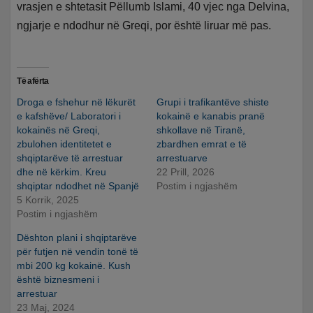
vrasjen e shtetasit Pëllumb Islami, 40 vjec nga Delvina,
ngjarje e ndodhur në Greqi, por është liruar më pas.
Të afërta
Droga e fshehur në lëkurët
Grupi i trafikantëve shiste
e kafshëve/ Laboratori i
kokainë e kanabis pranë
kokainës në Greqi,
shkollave në Tiranë,
zbulohen identitetet e
zbardhen emrat e të
shqiptarëve të arrestuar
arrestuarve
dhe në kërkim. Kreu
22 Prill, 2026
shqiptar ndodhet në Spanjë
Postim i ngjashëm
5 Korrik, 2025
Postim i ngjashëm
Dështon plani i shqiptarëve
për futjen në vendin tonë të
mbi 200 kg kokainë. Kush
është biznesmeni i
arrestuar
23 Maj, 2024