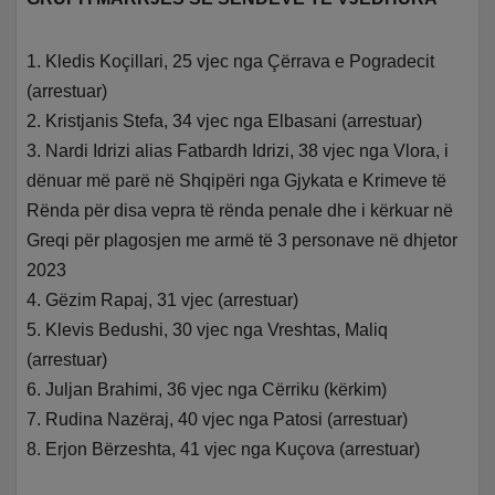
1. Kledis Koçillari, 25 vjec nga Çërrava e Pogradecit
(arrestuar)
2. Kristjanis Stefa, 34 vjec nga Elbasani (arrestuar)
3. Nardi Idrizi alias Fatbardh Idrizi, 38 vjec nga Vlora, i
dënuar më parë në Shqipëri nga Gjykata e Krimeve të
Rënda për disa vepra të rënda penale dhe i kërkuar në
Greqi për plagosjen me armë të 3 personave në dhjetor
2023
4. Gëzim Rapaj, 31 vjec (arrestuar)
5. Klevis Bedushi, 30 vjec nga Vreshtas, Maliq
(arrestuar)
6. Juljan Brahimi, 36 vjec nga Cërriku (kërkim)
7. Rudina Nazëraj, 40 vjec nga Patosi (arrestuar)
8. Erjon Bërzeshta, 41 vjec nga Kuçova (arrestuar)