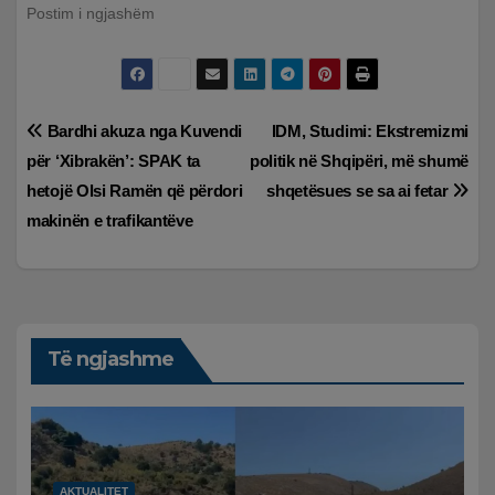
Postim i ngjashëm
Lëvizje
Bardhi akuza nga Kuvendi
IDM, Studimi: Ekstremizmi
për ‘Xibrakën’: SPAK ta
politik në Shqipëri, më shumë
te
hetojë Olsi Ramën që përdori
shqetësues se sa ai fetar
postimet
makinën e trafikantëve
Të ngjashme
AKTUALITET