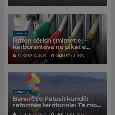
LUSHNJË
Rriten sërish çmimet e
karburanteve në pikat e
karburanteve në Lushnjë.
31 KORRIK, 2026
GILBERTA SIMONI
Tensionet në Lindjen e
Mesme shtrenjtojnë naftën
dhe benzinën në vend
QARKU FIER
Banorët e Patosit kundër
reformës territoriale: Të mos
humbasim identitetin e
31 KORRIK, 2026
GILBERTA SIMONI