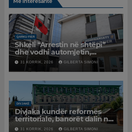
Më interesante
QARKU FIER
Shkeli “Arrestin në shtëpi”
dhe vodhi automjetin,
arrestohet 43-vjeçari
31 KORRIK, 2026
GILBERTA SIMONI
DIVJAKË
Divjaka kundër reformës
territoriale, banorët dalin në
protestë.
31 KORRIK, 2026
GILBERTA SIMONI