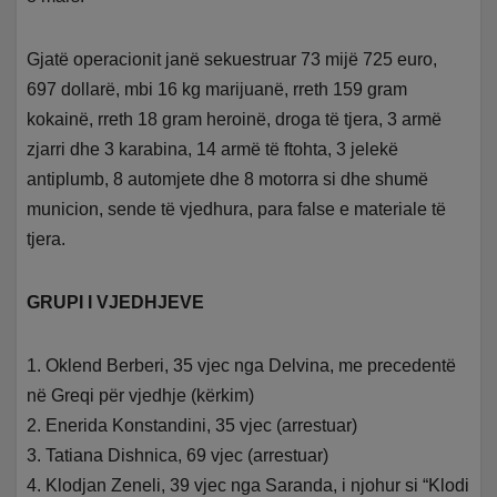
Gjatë operacionit janë sekuestruar 73 mijë 725 euro,
697 dollarë, mbi 16 kg marijuanë, rreth 159 gram
kokainë, rreth 18 gram heroinë, droga të tjera, 3 armë
zjarri dhe 3 karabina, 14 armë të ftohta, 3 jelekë
antiplumb, 8 automjete dhe 8 motorra si dhe shumë
municion, sende të vjedhura, para false e materiale të
tjera.
GRUPI I VJEDHJEVE
1. Oklend Berberi, 35 vjec nga Delvina, me precedentë
në Greqi për vjedhje (kërkim)
2. Enerida Konstandini, 35 vjec (arrestuar)
3. Tatiana Dishnica, 69 vjec (arrestuar)
4. Klodjan Zeneli, 39 vjec nga Saranda, i njohur si “Klodi