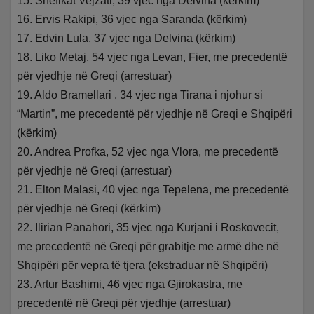
15. Shefikat Vejzati, 39 vjec nga Delvina (kërkim)
16. Ervis Rakipi, 36 vjec nga Saranda (kërkim)
17. Edvin Lula, 37 vjec nga Delvina (kërkim)
18. Liko Metaj, 54 vjec nga Levan, Fier, me precedentë
për vjedhje në Greqi (arrestuar)
19. Aldo Bramellari , 34 vjec nga Tirana i njohur si
“Martin”, me precedentë për vjedhje në Greqi e Shqipëri
(kërkim)
20. Andrea Profka, 52 vjec nga Vlora, me precedentë
për vjedhje në Greqi (arrestuar)
21. Elton Malasi, 40 vjec nga Tepelena, me precedentë
për vjedhje në Greqi (kërkim)
22. Ilirian Panahori, 35 vjec nga Kurjani i Roskovecit,
me precedentë në Greqi për grabitje me armë dhe në
Shqipëri për vepra të tjera (ekstraduar në Shqipëri)
23. Artur Bashimi, 46 vjec nga Gjirokastra, me
precedentë në Greqi për vjedhje (arrestuar)