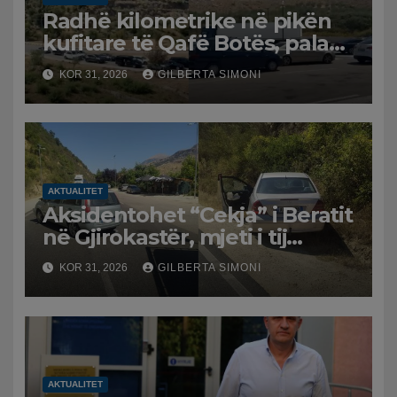
Radhë kilometrike në pikën
kufitare të Qafë Botës, pala
greke raporton defekt në
KOR 31, 2026
GILBERTA SIMONI
sistem, qytetarët mbeten të
bllokuar
AKTUALITET
Aksidentohet “Cekja” i Beratit
në Gjirokastër, mjeti i tij
përplaset me atë të klerikut
KOR 31, 2026
GILBERTA SIMONI
bektashian
AKTUALITET