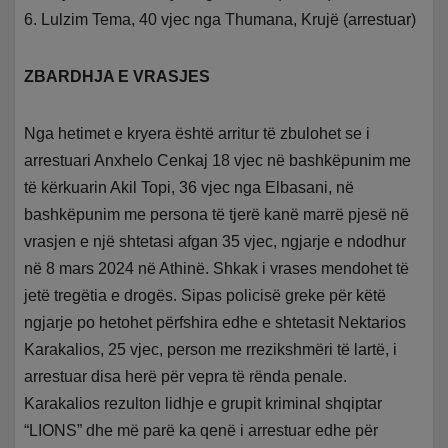
6. Lulzim Tema, 40 vjec nga Thumana, Krujë (arrestuar)
ZBARDHJA E VRASJES
Nga hetimet e kryera është arritur të zbulohet se i
arrestuari Anxhelo Cenkaj 18 vjec në bashkëpunim me
të kërkuarin Akil Topi, 36 vjec nga Elbasani, në
bashkëpunim me persona të tjerë kanë marrë pjesë në
vrasjen e një shtetasi afgan 35 vjec, ngjarje e ndodhur
në 8 mars 2024 në Athinë. Shkak i vrases mendohet të
jetë tregëtia e drogës. Sipas policisë greke për këtë
ngjarje po hetohet përfshira edhe e shtetasit Nektarios
Karakalios, 25 vjec, person me rrezikshmëri të lartë, i
arrestuar disa herë për vepra të rënda penale.
Karakalios rezulton lidhje e grupit kriminal shqiptar
“LIONS” dhe më parë ka qenë i arrestuar edhe për